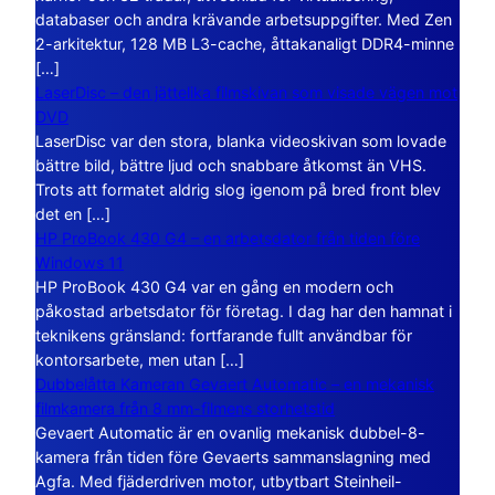
databaser och andra krävande arbetsuppgifter. Med Zen
2-arkitektur, 128 MB L3-cache, åttakanaligt DDR4-minne
[…]
LaserDisc – den jättelika filmskivan som visade vägen mot
DVD
LaserDisc var den stora, blanka videoskivan som lovade
bättre bild, bättre ljud och snabbare åtkomst än VHS.
Trots att formatet aldrig slog igenom på bred front blev
det en […]
HP ProBook 430 G4 – en arbetsdator från tiden före
Windows 11
HP ProBook 430 G4 var en gång en modern och
påkostad arbetsdator för företag. I dag har den hamnat i
teknikens gränsland: fortfarande fullt användbar för
kontorsarbete, men utan […]
Dubbelåtta Kameran Gevaert Automatic – en mekanisk
filmkamera från 8 mm-filmens storhetstid
Gevaert Automatic är en ovanlig mekanisk dubbel-8-
kamera från tiden före Gevaerts sammanslagning med
Agfa. Med fjäderdriven motor, utbytbart Steinheil-