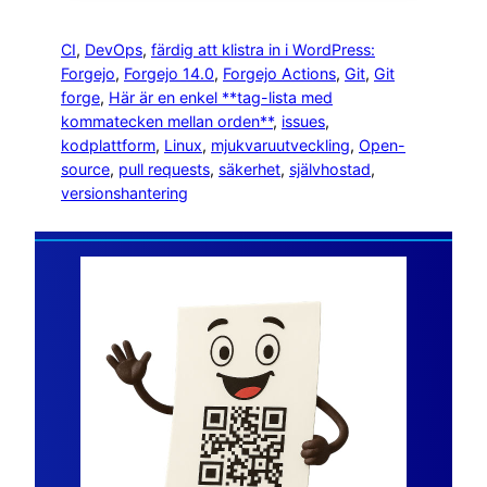
CI
, 
DevOps
, 
färdig att klistra in i WordPress:
Forgejo
, 
Forgejo 14.0
, 
Forgejo Actions
, 
Git
, 
Git
forge
, 
Här är en enkel **tag-lista med
kommatecken mellan orden**
, 
issues
, 
kodplattform
, 
Linux
, 
mjukvaruutveckling
, 
Open-
source
, 
pull requests
, 
säkerhet
, 
självhostad
, 
versionshantering