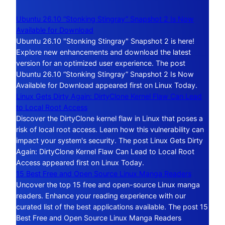
Ubuntu 26.10 “Stonking Stingray” Snapshot 2 Is Now
Available for Download
Ubuntu 26.10 "Stonking Stingray" Snapshot 2 is here!
Explore new enhancements and download the latest
version for an optimized user experience. The post
Ubuntu 26.10 “Stonking Stingray” Snapshot 2 Is Now
Available for Download appeared first on Linux Today.
Linux Gets Dirty Again: DirtyClone Kernel Flaw Can Lead
to Local Root Access
Discover the DirtyClone kernel flaw in Linux that poses a
risk of local root access. Learn how this vulnerability can
impact your system's security. The post Linux Gets Dirty
Again: DirtyClone Kernel Flaw Can Lead to Local Root
Access appeared first on Linux Today.
15 Best Free and Open Source Linux Manga Readers
Uncover the top 15 free and open-source Linux manga
readers. Enhance your reading experience with our
curated list of the best applications available. The post 15
Best Free and Open Source Linux Manga Readers