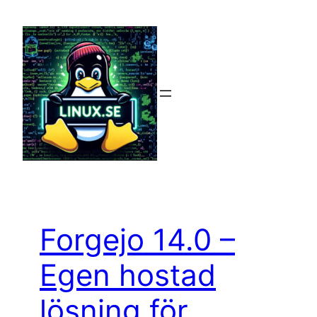
Hoppa
till
innehåll
Forgejo 14.0 –
Egen hostad
lösning för