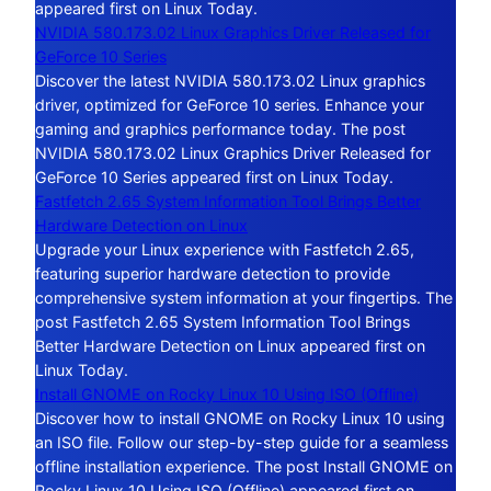
appeared first on Linux Today.
NVIDIA 580.173.02 Linux Graphics Driver Released for
GeForce 10 Series
Discover the latest NVIDIA 580.173.02 Linux graphics
driver, optimized for GeForce 10 series. Enhance your
gaming and graphics performance today. The post
NVIDIA 580.173.02 Linux Graphics Driver Released for
GeForce 10 Series appeared first on Linux Today.
Fastfetch 2.65 System Information Tool Brings Better
Hardware Detection on Linux
Upgrade your Linux experience with Fastfetch 2.65,
featuring superior hardware detection to provide
comprehensive system information at your fingertips. The
post Fastfetch 2.65 System Information Tool Brings
Better Hardware Detection on Linux appeared first on
Linux Today.
Install GNOME on Rocky Linux 10 Using ISO (Offline)
Discover how to install GNOME on Rocky Linux 10 using
an ISO file. Follow our step-by-step guide for a seamless
offline installation experience. The post Install GNOME on
Rocky Linux 10 Using ISO (Offline) appeared first on