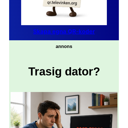
Skapa egna QR-koder
annons
Trasig dator?