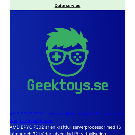
Datorservice
AMD EPYC 7302 – sexton kärnor byggda för servrar och
tunga arbetsstationer
AMD EPYC 7302 är en kraftfull serverprocessor med 16
kärnor och 32 trådar, utvecklad för virtualisering,