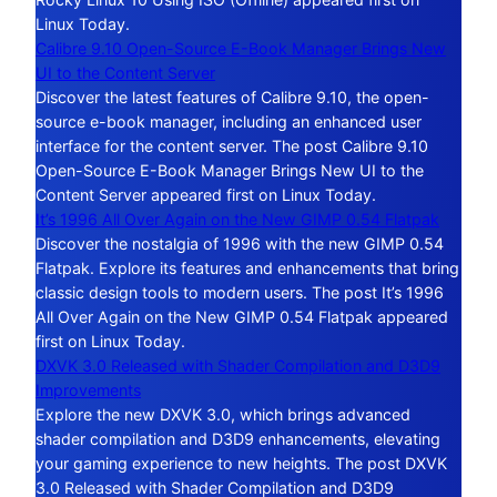
Linux Today.
Calibre 9.10 Open-Source E-Book Manager Brings New
UI to the Content Server
Discover the latest features of Calibre 9.10, the open-
source e-book manager, including an enhanced user
interface for the content server. The post Calibre 9.10
Open-Source E-Book Manager Brings New UI to the
Content Server appeared first on Linux Today.
It’s 1996 All Over Again on the New GIMP 0.54 Flatpak
Discover the nostalgia of 1996 with the new GIMP 0.54
Flatpak. Explore its features and enhancements that bring
classic design tools to modern users. The post It’s 1996
All Over Again on the New GIMP 0.54 Flatpak appeared
first on Linux Today.
DXVK 3.0 Released with Shader Compilation and D3D9
Improvements
Explore the new DXVK 3.0, which brings advanced
shader compilation and D3D9 enhancements, elevating
your gaming experience to new heights. The post DXVK
3.0 Released with Shader Compilation and D3D9