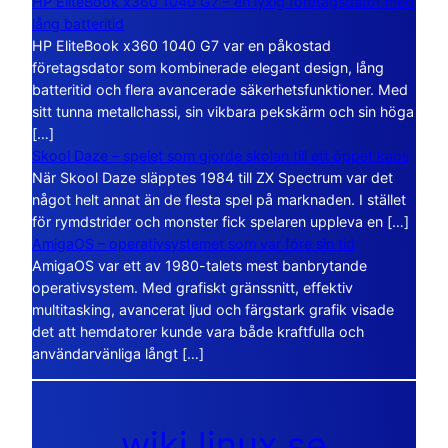
HP EliteBook x360 1040 G7 – en lyxig företagsdator med
lång batteritid
HP EliteBook x360 1040 G7 var en påkostad
företagsdator som kombinerade elegant design, lång
batteritid och flera avancerade säkerhetsfunktioner. Med
sitt tunna metallchassi, sin vikbara pekskärm och sin höga
[…]
Skool Daze – spelet som gjorde skolan till ett öppet kaos
När Skool Daze släpptes 1984 till ZX Spectrum var det
något helt annat än de flesta spel på marknaden. I stället
för rymdstrider och monster fick spelaren uppleva en […]
AmigaOS – operativsystemet som var före sin tid
AmigaOS var ett av 1980-talets mest banbrytande
operativsystem. Med grafiskt gränssnitt, effektiv
multitasking, avancerat ljud och färgstark grafik visade
det att hemdatorer kunde vara både kraftfulla och
användarvänliga långt […]
wiki.linux.se