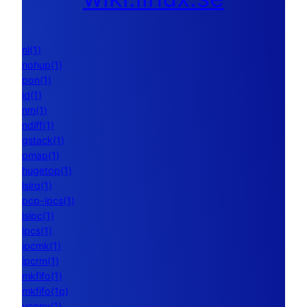
nl(1)
nohup(1)
pon(1)
ld(1)
nm(1)
ndiff(1)
gstack(1)
pmap(1)
hugetop(1)
lsirq(1)
pcp-ipcs(1)
lsipc(1)
ipcs(1)
ipcmk(1)
ipcrm(1)
mkfifo(1)
mkfifo(1p)
uconv(1)