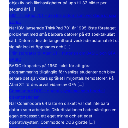
objektiv och filmhastigheter på upp till 32 bilder per
sekund är […]
IBM ThinkPad 701 – den lilla datorn som vecklade ut sina
vingar
När IBM lanserade ThinkPad 701 år 1995 löste företaget
problemet med små bärbara datorer på ett spektakulärt
sätt. Datorns delade tangentbord vecklade automatiskt ut
sig när locket öppnades och […]
Från stordator till Atari ST – historien om BASIC och GFA
BASIC
BASIC skapades på 1960-talet för att göra
programmering tillgänglig för vanliga studenter och blev
senare det självklara språket i miljontals hemdatorer. På
Atari ST fördes arvet vidare av GFA […]
Commodore DOS – operativsystemet som bodde i
diskettstationen
När Commodore 64 läste en diskett var det inte bara
datorn som arbetade. Diskettstationen hade nämligen en
egen processor, ett eget minne och ett eget
operativsystem. Commodore DOS gjorde […]