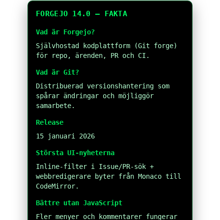
FORGEJO 14.0 – FAKTA
Vad är Forgejo?
Självhostad kodplattform (Git forge)
för repo, ärenden, PR och CI.
Vad är Git?
Distribuerad versionshantering som
spårar ändringar och möjliggör
samarbete.
Release
15 januari 2026
Största UI-nyheterna
Inline-filter i Issue/PR-sök +
webbredigerare byter från Monaco till
CodeMirror.
Bättre utan JavaScript
Fler menyer och kommentarer fungerar