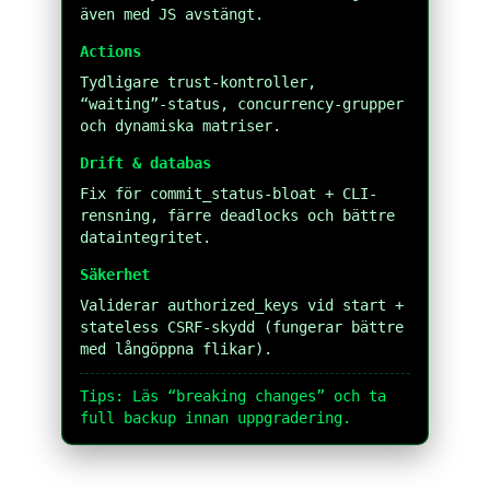
även med JS avstängt.
Actions
Tydligare trust-kontroller,
“waiting”-status, concurrency-grupper
och dynamiska matriser.
Drift & databas
Fix för commit_status-bloat + CLI-
rensning, färre deadlocks och bättre
dataintegritet.
Säkerhet
Validerar authorized_keys vid start +
stateless CSRF-skydd (fungerar bättre
med långöppna flikar).
Tips: Läs “breaking changes” och ta
full backup innan uppgradering.