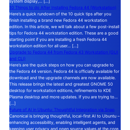
system display,… […]
10 Things to do After Installing Fedora 44 (Workstation)
Here’s a quick rundown of the 10 quick tips after you
finish installing a brand new Fedora 44 workstation
edition. In this article, we will talk about a few post-install
tips for Fedora 44 workstation edition. These are a good
starting point if you are installing a fresh Fedora 44
workstation edition for all user… […]
Upgrade to Fedora 44 from Fedora 43 Workstation (GUI
and CLI)
Here’s are the quick steps on how you can upgrade to
the Fedora 44 version. Fedora 44 is officially available for
download and the upgrade channels are now available.
This release brings the latest and greatest GNOME 50
desktop for workstation editions, refinements to KDE
Plasma desktop and more updates. If you are trying to…
[…]
Future of AI in Ubuntu: Thoughtful Integration via Snap
Canonical is bringing thoughtful, local-first AI to Ubuntu –
enhancing accessibility, enabling intelligent agents, and
keeping user privacy and open source values at the core.