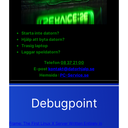
Starta inte datorn?
Hjälp att byta datorn?
Trasig laptop
Laggar speldatorn?
Telefon
08 37 21 00
E-post
kontakt@datorhjalp.se
Hemsida :
PC-Service.se
Debugpoint
Frame: The First Linux X Server Written Entirely in