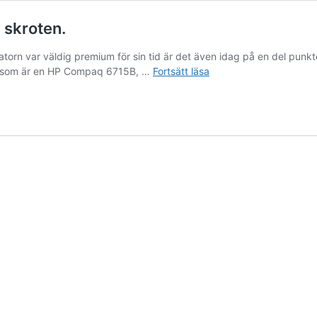
 skroten.
datorn var väldig premium för sin tid är det även idag på en del punk
Konsten
, som är en HP Compaq 6715B, …
Fortsätt läsa
att
rädda
en
gamla
dator
undan
skroten.