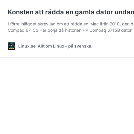
Konsten att rädda en gamla dator undan
I förra inlägget skrev jag om att rädda en iMac ifrån 2010, den 
Compaq 6715b Här börja då historien HP Compaq 6715B dator
Linux.se :Allt om Linux – på svenska.