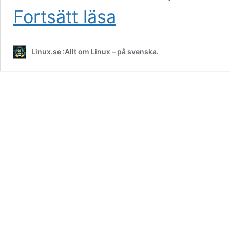
Så
Fortsätt läsa
skapar
du
en
Linux.se :Allt om Linux – på svenska.
startbar
Linux
USB
med
Rufus