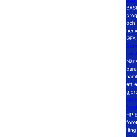
BASI
prog
och 
hemd
GFA
Com
i di
När 
bara
näml
ett 
gjor
HP E
före
HP E
före
lång