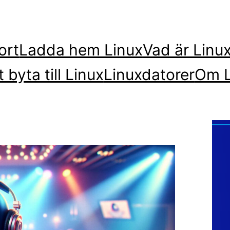
ort
Ladda hem Linux
Vad är Linu
t byta till Linux
Linuxdatorer
Om L