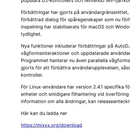
populära DJ-kontrollers och Nintendo Wii-fjärrkon
Förbättringar har gjorts på användargränssnittet, 
förbättrad dialog för spåregenskaper som nu förh
inspelning har stabiliserats för macOS och Windo
tydlighet.
Nya funktioner inkluderar förbättringar på Aut
vågformsinteraktioner och uppdaterade användar
Programmet hanterar nu även parallella vågformsvi
gjorts för att förbättra användarupplevelsen, så
kontroller.
För Linux-användare har version 2.4.1 specifika f
enheter och smidigare filhantering vid överföring
information om alla ändringar, kan releaseanteckn
Här kan du ladda ner
https://mixxx.org/download