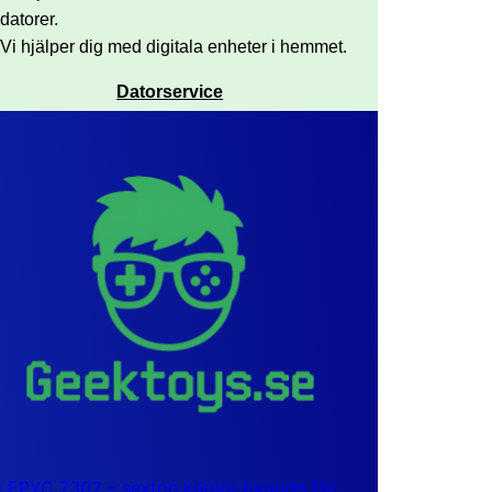
datorer.
Vi hjälper dig med digitala enheter i hemmet.
Datorservice
EPYC 7302 – sexton kärnor byggda för