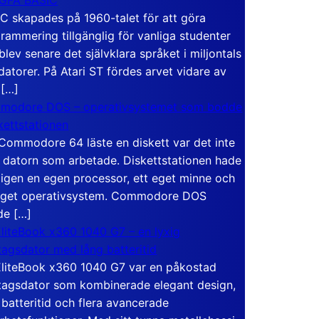
C skapades på 1960-talet för att göra
rammering tillgänglig för vanliga studenter
blev senare det självklara språket i miljontals
atorer. På Atari ST fördes arvet vidare av
 […]
modore DOS – operativsystemet som bodde
skettstationen
Commodore 64 läste en diskett var det inte
 datorn som arbetade. Diskettstationen hade
igen en egen processor, ett eget minne och
eget operativsystem. Commodore DOS
de […]
liteBook x360 1040 G7 – en lyxig
tagsdator med lång batteritid
liteBook x360 1040 G7 var en påkostad
tagsdator som kombinerade elegant design,
 batteritid och flera avancerade