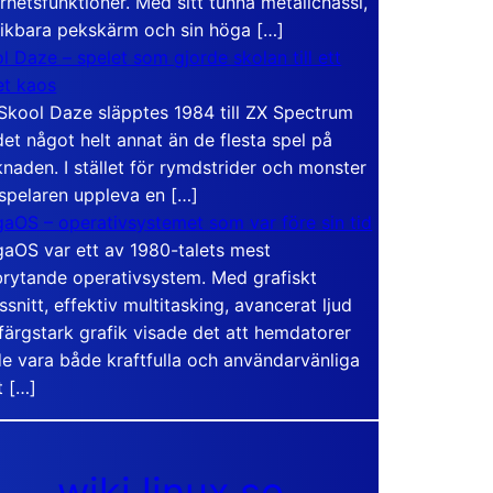
rhetsfunktioner. Med sitt tunna metallchassi,
vikbara pekskärm och sin höga […]
l Daze – spelet som gjorde skolan till ett
t kaos
Skool Daze släpptes 1984 till ZX Spectrum
det något helt annat än de flesta spel på
naden. I stället för rymdstrider och monster
 spelaren uppleva en […]
aOS – operativsystemet som var före sin tid
aOS var ett av 1980-talets mest
rytande operativsystem. Med grafiskt
ssnitt, effektiv multitasking, avancerat ljud
färgstark grafik visade det att hemdatorer
e vara både kraftfulla och användarvänliga
t […]
wiki.linux.se