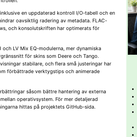
trollen.
inklusive en uppdaterad kontroll I/O-tabell och en
indrar oavsiktlig radering av metadata. FLAC-
ws, och konsolutskriften har optimerats för
oDJ och LV Mix EQ-modulerna, mer dynamiska
gränssnitt för skins som Deere och Tango.
sningar stabilare, och flera små justeringar har
som förbättrade verktygstips och animerade
örbättringar såsom bättre hantering av externa
 mellan operativsystem. För mer detaljerad
ingarna hittas på projektets GitHub-sida.