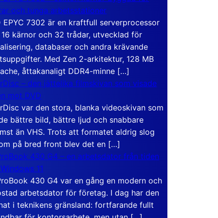
rar och tunga arbetsstationer
EPYC 7302 är en kraftfull serverprocessor
16 kärnor och 32 trådar, utvecklad för
ualisering, databaser och andra krävande
tsuppgifter. Med Zen 2-arkitektur, 128 MB
ache, åttakanaligt DDR4-minne […]
rDisc – den jättelika filmskivan som visade
en mot DVD
rDisc var den stora, blanka videoskivan som
de bättre bild, bättre ljud och snabbare
mst än VHS. Trots att formatet aldrig slog
om på bred front blev det en […]
roBook 430 G4 – en arbetsdator från tiden
 Windows 11
roBook 430 G4 var en gång en modern och
stad arbetsdator för företag. I dag har den
at i teknikens gränsland: fortfarande fullt
ndbar för kontorsarbete, men utan […]