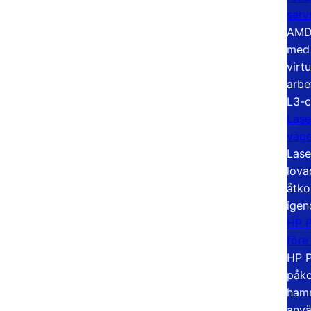
serv
AMD 
med 
virt
arbe
L3-c
Lase
väg
Lase
lova
åtko
igen
HP P
före
HP P
påko
hamn
anvä