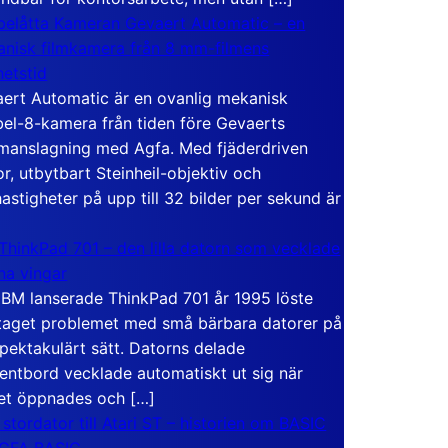
elåtta Kameran Gevaert Automatic – en
nisk filmkamera från 8 mm-filmens
hetstid
ert Automatic är en ovanlig mekanisk
el-8-kamera från tiden före Gevaerts
anslagning med Agfa. Med fjäderdriven
r, utbytbart Steinheil-objektiv och
hastigheter på upp till 32 bilder per sekund är
ThinkPad 701 – den lilla datorn som vecklade
ina vingar
IBM lanserade ThinkPad 701 år 1995 löste
taget problemet med små bärbara datorer på
spektakulärt sätt. Datorns delade
entbord vecklade automatiskt ut sig när
et öppnades och […]
 stordator till Atari ST – historien om BASIC
 GFA BASIC