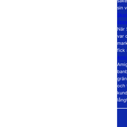
säke
sin 
Skoo
öppe
När 
var 
mark
fick
Amig
Amig
banb
grän
och 
kund
lång