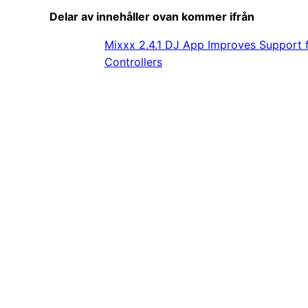
Delar av innehåller ovan kommer ifrån
Mixxx 2.4.1 DJ App Improves Support f
Controllers