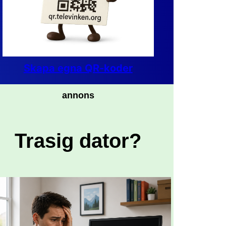
Skapa egna QR-koder
annons
Trasig dator?