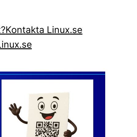
x?
Kontakta Linux.se
inux.se