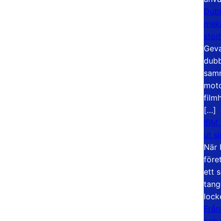
Dubb
meka
stor
Geva
dubb
samm
moto
film
[…]
IBM 
ut s
När 
före
ett 
tang
lock
Från
och