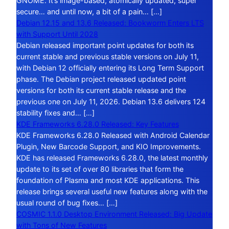
GNOME. It’s image-based, atomically updated, super
secure… and until now, a bit of a pain… […]
Debian 12.15 and 13.6 Released: Bookworm Enters LTS
with Support Until 2028
Debian released important point updates for both its
current stable and previous stable versions on July 11,
with Debian 12 officially entering its Long Term Support
phase. The Debian project released updated point
versions for both its current stable release and the
previous one on July 11, 2026. Debian 13.6 delivers 124
stability fixes and… […]
KDE Frameworks 6.28.0 Released: Key Features
KDE Frameworks 6.28.0 Released with Android Calendar
Plugin, New Barcode Support, and KIO Improvements.
KDE has released Frameworks 6.28.0, the latest monthly
update to its set of over 80 libraries that form the
foundation of Plasma and most KDE applications. This
release brings several useful new features along with the
usual round of bug fixes… […]
COSMIC 1.1.0 Desktop Environment Released: Big Update
with Tons of New Features