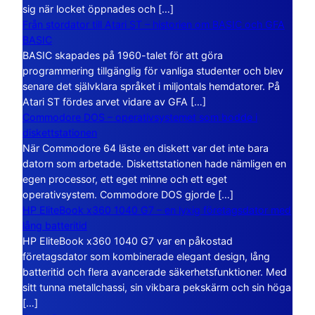
sig när locket öppnades och […]
Från stordator till Atari ST – historien om BASIC och GFA
BASIC
BASIC skapades på 1960-talet för att göra
programmering tillgänglig för vanliga studenter och blev
senare det självklara språket i miljontals hemdatorer. På
Atari ST fördes arvet vidare av GFA […]
Commodore DOS – operativsystemet som bodde i
diskettstationen
När Commodore 64 läste en diskett var det inte bara
datorn som arbetade. Diskettstationen hade nämligen en
egen processor, ett eget minne och ett eget
operativsystem. Commodore DOS gjorde […]
HP EliteBook x360 1040 G7 – en lyxig företagsdator med
lång batteritid
HP EliteBook x360 1040 G7 var en påkostad
företagsdator som kombinerade elegant design, lång
batteritid och flera avancerade säkerhetsfunktioner. Med
sitt tunna metallchassi, sin vikbara pekskärm och sin höga
[…]