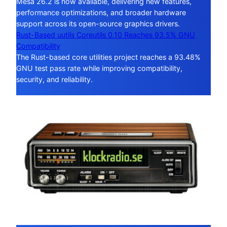
Mesa 26.2 is now available, delivering new features,
performance optimizations, and broader hardware
support across its open-source graphics drivers.
Rust-Based uutils Coreutils 0.10 Reaches 93.5% GNU
Compatibility
The Rust-based core utilities project reaches a 93.48%
GNU test pass rate while improving compatibility,
security, and reliability.