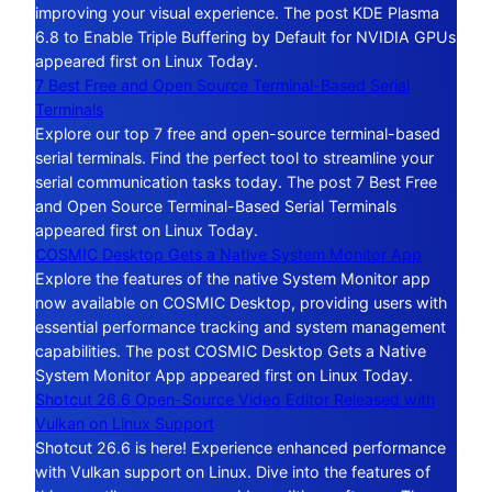
improving your visual experience. The post KDE Plasma
6.8 to Enable Triple Buffering by Default for NVIDIA GPUs
appeared first on Linux Today.
7 Best Free and Open Source Terminal-Based Serial
Terminals
Explore our top 7 free and open-source terminal-based
serial terminals. Find the perfect tool to streamline your
serial communication tasks today. The post 7 Best Free
and Open Source Terminal-Based Serial Terminals
appeared first on Linux Today.
COSMIC Desktop Gets a Native System Monitor App
Explore the features of the native System Monitor app
now available on COSMIC Desktop, providing users with
essential performance tracking and system management
capabilities. The post COSMIC Desktop Gets a Native
System Monitor App appeared first on Linux Today.
Shotcut 26.6 Open-Source Video Editor Released with
Vulkan on Linux Support
Shotcut 26.6 is here! Experience enhanced performance
with Vulkan support on Linux. Dive into the features of