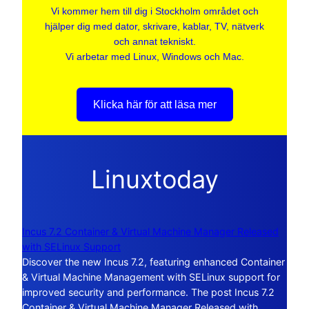
Vi kommer hem till dig i Stockholm området och
hjälper dig med dator, skrivare, kablar, TV, nätverk
och annat tekniskt.
Vi arbetar med Linux, Windows och Mac.
Klicka här för att läsa mer
Linuxtoday
Incus 7.2 Container & Virtual Machine Manager Released
with SELinux Support
Discover the new Incus 7.2, featuring enhanced Container
& Virtual Machine Management with SELinux support for
improved security and performance. The post Incus 7.2
Container & Virtual Machine Manager Released with