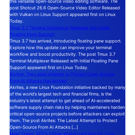
this versatile open-source video editing software. The
post Shotcut 26.6 Open-Source Video Editor Released
with Vulkan on Linux Support appeared first on Linux
Today.
Tmux 3.7 Terminal Multiplexer Released with Initial
Floating Pane Support
Tmux 3.7 has arrived, introducing floating pane support.
Explore how this update can improve your terminal
workflow and boost productivity. The post Tmux 3.7
Terminal Multiplexer Released with Initial Floating Pane
Support appeared first on Linux Today.
Akrites: The Latest Attempt to Protect Open-Source
From AI Attacks Has Arrived
Akrites, a new Linux Foundation initiative backed by many
of the world’s largest tech and financial firms, is the
industry’s latest attempt to get ahead of AI‑accelerated
software supply chain risks by helping maintainers harden
critical open-source projects before attackers can exploit
them. The post Akrites: The Latest Attempt to Protect
Open-Source From AI Attacks […]
Meet Drawy, KDE’s Infinite Whiteboard App for Linux