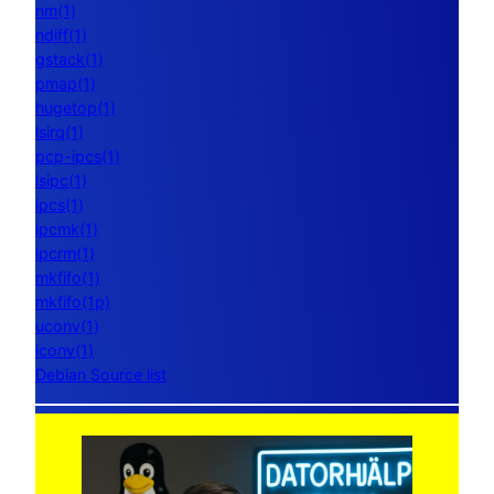
nm(1)
ndiff(1)
gstack(1)
pmap(1)
hugetop(1)
lsirq(1)
pcp-ipcs(1)
lsipc(1)
ipcs(1)
ipcmk(1)
ipcrm(1)
mkfifo(1)
mkfifo(1p)
uconv(1)
iconv(1)
Debian Source list