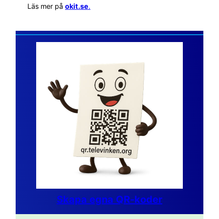
Läs mer på
okit.se
.
Skapa egna QR-koder