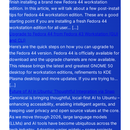
finish installing a brand new Fedora 44 workstation
edition. In this article, we will talk about a few post-install
tips for Fedora 44 workstation edition. These are a good
starting point if you are installing a fresh Fedora 44
workstation edition for all user… […]
Upgrade to Fedora 44 from Fedora 43 Workstation (GUI
and CLI)
Here’s are the quick steps on how you can upgrade to
the Fedora 44 version. Fedora 44 is officially available for
download and the upgrade channels are now available.
This release brings the latest and greatest GNOME 50
desktop for workstation editions, refinements to KDE
Plasma desktop and more updates. If you are trying to…
[…]
Future of AI in Ubuntu: Thoughtful Integration via Snap
Canonical is bringing thoughtful, local-first AI to Ubuntu –
enhancing accessibility, enabling intelligent agents, and
keeping user privacy and open source values at the core.
As we move through 2026, large language models
(LLMs) and AI tools have become ubiquitous across the
tech industry. Adoption varies widely – some projects