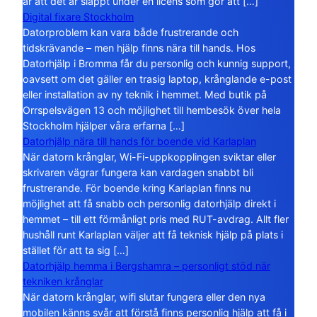
är att det är släppt under en licens som gör att […]
Digital fixare Stockholm
Datorproblem kan vara både frustrerande och
tidskrävande – men hjälp finns nära till hands. Hos
Datorhjälp i Bromma får du personlig och kunnig support,
oavsett om det gäller en trasig laptop, krånglande e-post
eller installation av ny teknik i hemmet. Med butik på
Orrspelsvägen 13 och möjlighet till hembesök över hela
Stockholm hjälper våra erfarna […]
Datorhjälp nära till hands för boende vid Karlaplan
När datorn krånglar, Wi-Fi-uppkopplingen sviktar eller
skrivaren vägrar fungera kan vardagen snabbt bli
frustrerande. För boende kring Karlaplan finns nu
möjlighet att få snabb och personlig datorhjälp direkt i
hemmet – till ett förmånligt pris med RUT-avdrag. Allt fler
hushåll runt Karlaplan väljer att få teknisk hjälp på plats i
stället för att ta sig […]
Datorhjälp hemma i Bergshamra – personligt stöd när
tekniken krånglar
När datorn krånglar, wifi slutar fungera eller den nya
mobilen känns svår att förstå finns personlig hjälp att få i