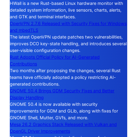
HWall is a new Rust-based Linux hardware monitor with
detailed system information, live sensors, charts, alerts,
and GTK and terminal interfaces.
OpenVPN 2.7.6 Released with Security Fixes for Windows
and mbedTLS
The latest OpenVPN update patches two vulnerabilities,
improves DCO key-state handling, and introduces several
user-visible configuration changes.
Rust Adopts Official Policy for AI-Generated
Contributions
Two months after proposing the changes, several Rust
teams have officially adopted a policy restricting AI-
generated contributions.
GNOME 50.4 Brings GDM Security Fixes and Better
Display Handling
GNOME 50.4 is now available with security
improvements for GDM and GLib, along with fixes for
GNOME Shell, Mutter, GVfs, and more.
Mesa 26.2 Graphics Stack Released with Vulkan and
OpenGL Driver Improvements