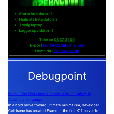
Starta inte datorn?
Hjälp att byta datorn?
Trasig laptop
Laggar speldatorn?
Telefon
08 37 21 00
E-post
kontakt@datorhjalp.se
Hemsida :
PC-Service.se
Debugpoint
Frame: The First Linux X Server Written Entirely in
Assembly Language
In a bold move toward ultimate minimalism, developer
Geir Isene has created Frame — the first X11 server for