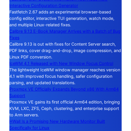
Interactive Configuration Generator
Fastfetch 2.67 adds an experimental browser-based
config editor, interactive TUI generation, watch mode,
and multiple Linux-related fixes.
Calibre 9.13 E-Book Manager Arrives with a Batch of Bug
Fixes
Calibre 9.13 is out with fixes for Content Server search,
PDF links, cover drag-and-drop, image compression, and
Linux PDF conversion.
IceWM 4.1 Released with New Window Focus Control
The lightweight IceWM window manager reaches version
4.1 with improved focus handling, safer configuration
parsing, and updated translations.
Proxmox VE Officially Expands Beyond x86 With Arm64
Support
Proxmox VE gains its first official Arm64 edition, bringing
KVM, LXC, ZFS, Ceph, clustering, and enterprise support
to Arm servers.
HWall Is a Promising New Hardware Monitor Built
Specifically for Linux