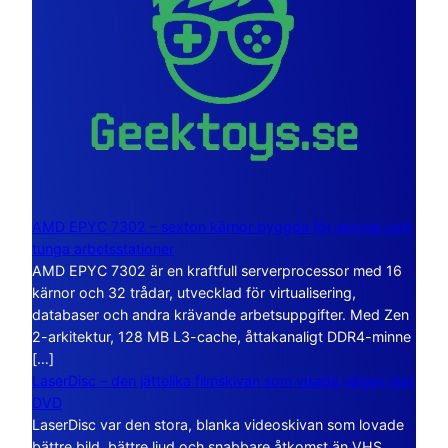
AMD EPYC 7302 – sexton kärnor byggda för servrar och
tunga arbetsstationer
AMD EPYC 7302 är en kraftfull serverprocessor med 16
kärnor och 32 trådar, utvecklad för virtualisering,
databaser och andra krävande arbetsuppgifter. Med Zen
2-arkitektur, 128 MB L3-cache, åttakanaligt DDR4-minne
[…]
LaserDisc – den jättelika filmskivan som visade vägen mot
DVD
LaserDisc var den stora, blanka videoskivan som lovade
bättre bild, bättre ljud och snabbare åtkomst än VHS.