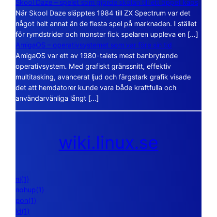
Skool Daze – spelet som gjorde skolan till ett öppet kaos
När Skool Daze släpptes 1984 till ZX Spectrum var det
något helt annat än de flesta spel på marknaden. I stället
för rymdstrider och monster fick spelaren uppleva en […]
AmigaOS – operativsystemet som var före sin tid
AmigaOS var ett av 1980-talets mest banbrytande
operativsystem. Med grafiskt gränssnitt, effektiv
multitasking, avancerat ljud och färgstark grafik visade
det att hemdatorer kunde vara både kraftfulla och
användarvänliga långt […]
wiki.linux.se
nl(1)
nohup(1)
pon(1)
ld(1)