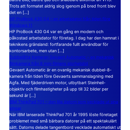
Trots att formatet aldrig slog igenom på bred front blev
det en […]
HP ProBook 430 G4 – en arbetsdator från tiden före
Windows 11
HP ProBook 430 G4 var en gång en modern och
påkostad arbetsdator för företag. I dag har den hamnat i
teknikens gränsland: fortfarande fullt användbar för
kontorsarbete, men utan […]
Dubbelåtta Kameran Gevaert Automatic – en mekanisk
filmkamera från 8 mm-filmens storhetstid
Gevaert Automatic är en ovanlig mekanisk dubbel-8-
kamera från tiden före Gevaerts sammanslagning med
Agfa. Med fjäderdriven motor, utbytbart Steinheil-
objektiv och filmhastigheter på upp till 32 bilder per
sekund är […]
IBM ThinkPad 701 – den lilla datorn som vecklade ut sina
vingar
När IBM lanserade ThinkPad 701 år 1995 löste företaget
problemet med små bärbara datorer på ett spektakulärt
sätt. Datorns delade tangentbord vecklade automatiskt ut