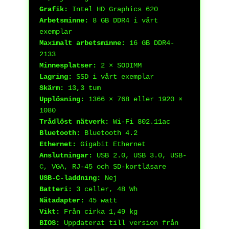
Grafik:
Intel HD Graphics 620
Arbetsminne:
8 GB DDR4 i vårt
exemplar
Maximalt arbetsminne:
16 GB DDR4-
2133
Minnesplatser:
2 × SODIMM
Lagring:
SSD i vårt exemplar
Skärm:
13,3 tum
Upplösning:
1366 × 768 eller 1920 ×
1080
Trådlöst nätverk:
Wi-Fi 802.11ac
Bluetooth:
Bluetooth 4.2
Ethernet:
Gigabit Ethernet
Anslutningar:
USB 2.0, USB 3.0, USB-
C, VGA, RJ-45 och SD-kortläsare
USB-C-laddning:
Nej
Batteri:
3 celler, 48 Wh
Nätadapter:
45 watt
Vikt:
Från cirka 1,49 kg
BIOS:
Uppdaterat till version från