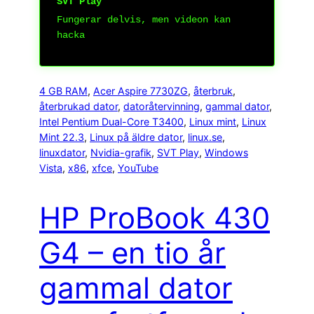
SVT Play
Fungerar delvis, men videon kan
hacka
4 GB RAM
, 
Acer Aspire 7730ZG
, 
återbruk
, 
återbrukad dator
, 
datoråtervinning
, 
gammal dator
, 
Intel Pentium Dual-Core T3400
, 
Linux mint
, 
Linux
Mint 22.3
, 
Linux på äldre dator
, 
linux.se
, 
linuxdator
, 
Nvidia-grafik
, 
SVT Play
, 
Windows
Vista
, 
x86
, 
xfce
, 
YouTube
HP ProBook 430
G4 – en tio år
gammal dator