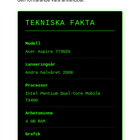
TEKNISKA FAKTA
Modell
Acer Aspire 7730ZG
Lanseringsår
Andra halvåret 2008
Processor
Intel Pentium Dual-Core Mobile
T3400
Arbetsminne
4 GB RAM
Grafik