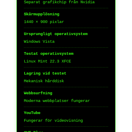
Separat grafikchip från Nvidia
Skärmupplösning
1440 × 900 pixlar
Ursprungligt operativsystem
Windows Vista
Testat operativsystem
Linux Mint 22.3 XFCE
Lagring vid testet
Mekanisk hårddisk
Webbsurfning
Moderna webbplatser fungerar
YouTube
Fungerar för videovisning