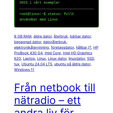
2023 i vårt exemplar
root@linux:~$
status: fullt
användbar med Linux
8 GB RAM
, 
äldre dator
, 
återbruk
, 
bärbar dator
, 
begagnad dator
, 
datoråterbruk
, 
elektronikåtervinning
, 
företagsdator
, 
hållbar IT
, 
HP
ProBook 430 G4
, 
Intel Core
, 
Intel HD Graphics
620
, 
Laptop
, 
Linux
, 
Linux dator
, 
linuxdator
, 
SSD
, 
tux
, 
Ubuntu 24.04 LTS
, 
ubuntu på äldre dator
, 
Windows 11
Från netbook till
nätradio – ett
andra liv för