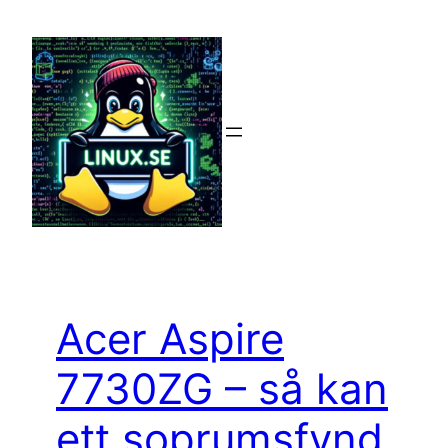
Hoppa
till
innehåll
Acer Aspire
7730ZG – så kan
ett soprumsfynd