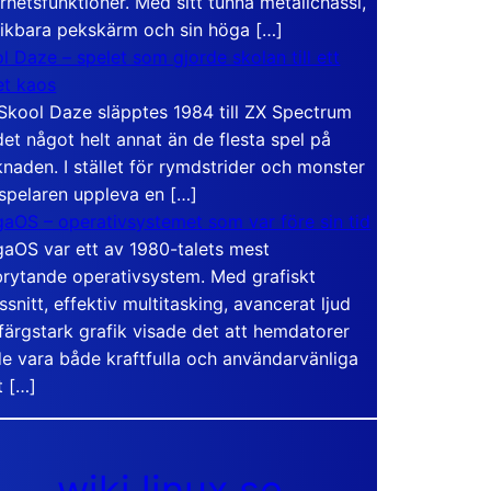
rhetsfunktioner. Med sitt tunna metallchassi,
vikbara pekskärm och sin höga […]
l Daze – spelet som gjorde skolan till ett
t kaos
Skool Daze släpptes 1984 till ZX Spectrum
det något helt annat än de flesta spel på
naden. I stället för rymdstrider och monster
 spelaren uppleva en […]
aOS – operativsystemet som var före sin tid
aOS var ett av 1980-talets mest
rytande operativsystem. Med grafiskt
ssnitt, effektiv multitasking, avancerat ljud
färgstark grafik visade det att hemdatorer
e vara både kraftfulla och användarvänliga
t […]
wiki.linux.se