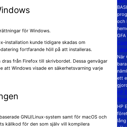
BASI
 Windows
prog
och 
hemd
 rättningar för Windows.
GFA
ox-installation kunde tidigare skadas om
Com
tering fortfarande höll på att installeras.
i di
När 
dras från Firefox till skrivbordet. Dessa genvägar
bara
de att Windows visade en säkerhetsvarning varje
näml
ett 
gjor
HP E
ingen
före
HP E
före
64-baserade GNU/Linux-system samt för macOS och
lång
s källkod för den som själv vill kompilera