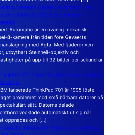
elåtta Kameran Gevaert Automatic – en
nisk filmkamera från 8 mm-filmens
hetstid
ert Automatic är en ovanlig mekanisk
el-8-kamera från tiden före Gevaerts
anslagning med Agfa. Med fjäderdriven
r, utbytbart Steinheil-objektiv och
hastigheter på upp till 32 bilder per sekund är
ThinkPad 701 – den lilla datorn som vecklade
ina vingar
IBM lanserade ThinkPad 701 år 1995 löste
taget problemet med små bärbara datorer på
spektakulärt sätt. Datorns delade
entbord vecklade automatiskt ut sig när
et öppnades och […]
 stordator till Atari ST – historien om BASIC
 GFA BASIC