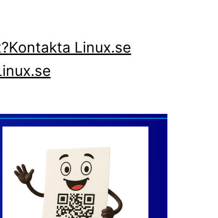
x?
Kontakta Linux.se
inux.se