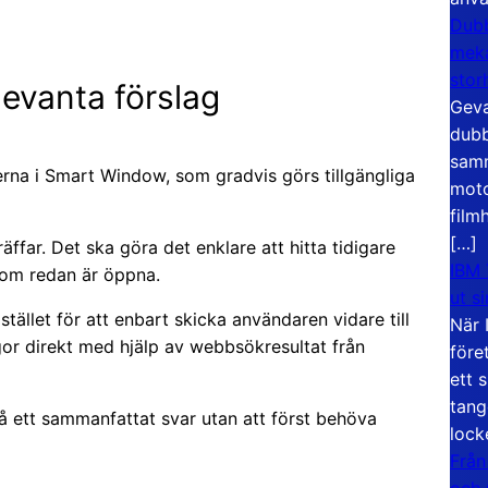
Dubb
meka
stor
levanta förslag
Geva
dubb
samm
nerna i Smart Window, som gradvis görs tillgängliga
moto
film
[…]
räffar. Det ska göra det enklare att hitta tidigare
IBM 
 som redan är öppna.
ut s
tället för att enbart skicka användaren vidare till
När 
or direkt med hjälp av webbsökresultat från
före
ett 
tang
 få ett sammanfattat svar utan att först behöva
lock
Från
och