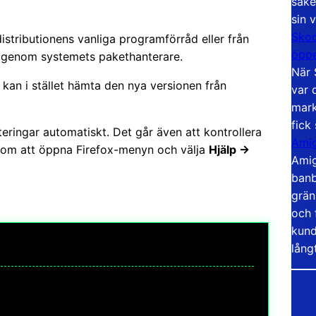
säke
sin 
Skoo
istributionens vanliga programförråd eller från
öppe
n genom systemets pakethanterare.
När 
an i stället hämta den nya versionen från
var 
mark
fick
teringar automatiskt. Det går även att kontrollera
Amig
nom att öppna Firefox-menyn och välja
Hjälp →
Amig
banb
grän
och 
kund
lång