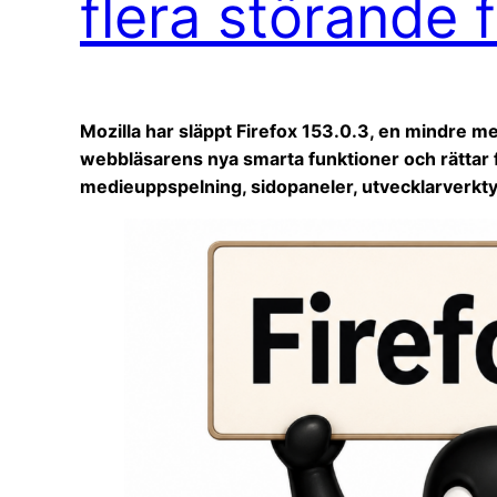
flera störande f
Mozilla har släppt Firefox 153.0.3, en mindre m
webbläsarens nya smarta funktioner och rättar 
medieuppspelning, sidopaneler, utvecklarverkt