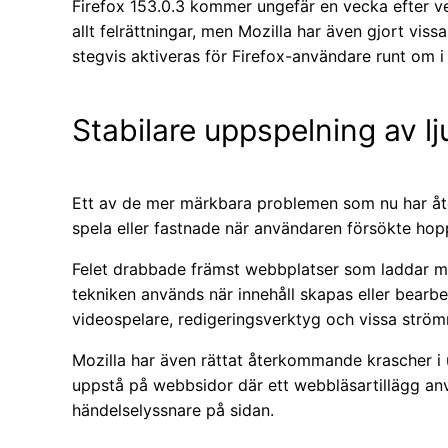
Firefox 153.0.3 kommer ungefär en vecka efter ve
allt felrättningar, men Mozilla har även gjort vis
stegvis aktiveras för Firefox-användare runt om i
Stabilare uppspelning av l
Ett av de mer märkbara problemen som nu har åtg
spela eller fastnade när användaren försökte hopp
Felet drabbade främst webbplatser som laddar me
tekniken används när innehåll skapas eller bearbe
videospelare, redigeringsverktyg och vissa strömn
Mozilla har även rättat återkommande krascher i 
uppstå på webbsidor där ett webbläsartillägg använ
händelselyssnare på sidan.