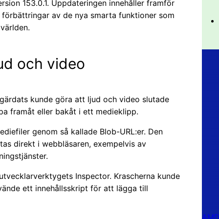
rsion 153.0.1. Uppdateringen innehåller framför
sa förbättringar av de nya smarta funktioner som
 världen.
jud och video
ärdats kunde göra att ljud och video slutade
a framåt eller bakåt i ett medieklipp.
diefiler genom så kallade Blob-URL:er. Den
tas direkt i webbläsaren, exempelvis av
ingstjänster.
utvecklarverktygets Inspector. Krascherna kunde
de ett innehållsskript för att lägga till
AMD 