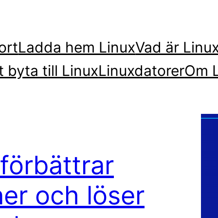
ort
Ladda hem Linux
Vad är Linu
t byta till Linux
Linuxdatorer
Om L
förbättrar
er och löser