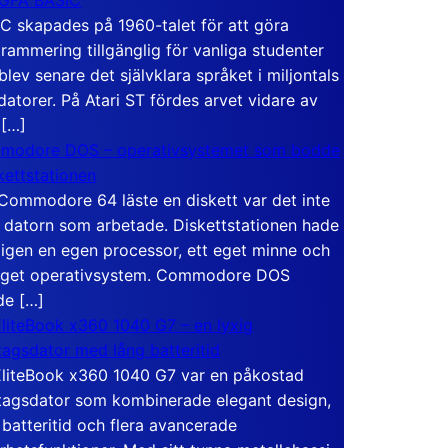
C skapades på 1960-talet för att göra
rammering tillgänglig för vanliga studenter
blev senare det självklara språket i miljontals
atorer. På Atari ST fördes arvet vidare av
 […]
modore DOS – operativsystemet som bodde
skettstationen
Commodore 64 läste en diskett var det inte
 datorn som arbetade. Diskettstationen hade
igen en egen processor, ett eget minne och
eget operativsystem. Commodore DOS
de […]
liteBook x360 1040 G7 – en lyxig
tagsdator med lång batteritid
liteBook x360 1040 G7 var en påkostad
tagsdator som kombinerade elegant design,
 batteritid och flera avancerade