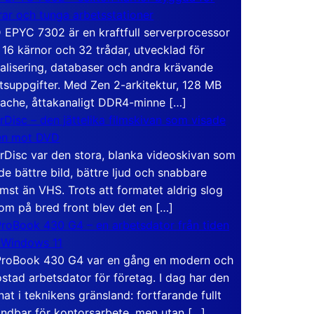
rar och tunga arbetsstationer
EPYC 7302 är en kraftfull serverprocessor
16 kärnor och 32 trådar, utvecklad för
ualisering, databaser och andra krävande
tsuppgifter. Med Zen 2-arkitektur, 128 MB
ache, åttakanaligt DDR4-minne […]
rDisc – den jättelika filmskivan som visade
en mot DVD
rDisc var den stora, blanka videoskivan som
de bättre bild, bättre ljud och snabbare
mst än VHS. Trots att formatet aldrig slog
om på bred front blev det en […]
roBook 430 G4 – en arbetsdator från tiden
 Windows 11
roBook 430 G4 var en gång en modern och
stad arbetsdator för företag. I dag har den
at i teknikens gränsland: fortfarande fullt
ndbar för kontorsarbete, men utan […]