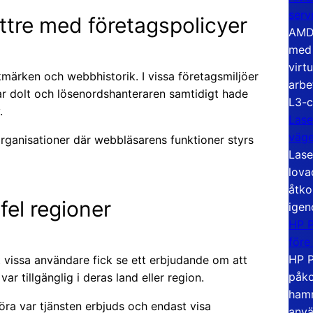
serv
ttre med företagspolicyer
AMD 
med 
virt
kmärken och webbhistorik. I vissa företagsmiljöer
arbe
ar dolt och lösenordshanteraren samtidigt hade
L3-c
.
Lase
väg
 organisationer där webbläsarens funktioner styrs
Lase
lova
åtko
el regioner
igen
HP P
före
HP P
t vissa användare fick se ett erbjudande om att
påko
var tillgänglig i deras land eller region.
hamn
öra var tjänsten erbjuds och endast visa
anvä