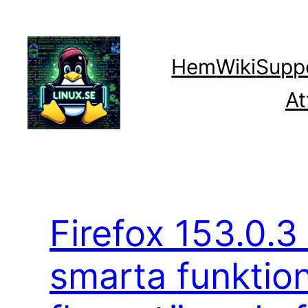
Hoppa
till
innehåll
Hem
Wiki
Supp
At
Firefox 153.0.3 
smarta funktion