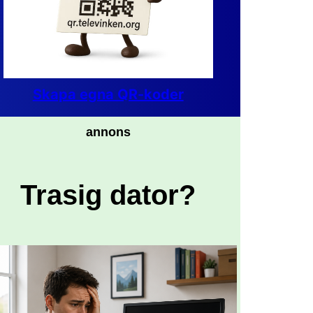
Skapa egna QR-koder
annons
Trasig dator?