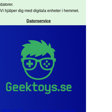
datorer.
Vi hjälper dig med digitala enheter i hemmet.
Datorservice
EPYC 7302 – sexton kärnor byggda för