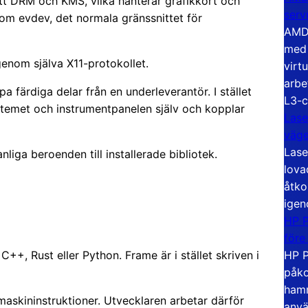
itt DRM och KMS, vilka hanterar grafikkort och
serv
m evdev, det normala gränssnittet för
AMD 
med 
nom själva X11-protokollet.
virt
arbe
a färdiga delar från en underleverantör. I stället
L3-c
ystemet och instrumentpanelen själv och kopplar
Lase
väg
Lase
nliga beroenden till installerade bibliotek.
lova
åtko
igen
HP P
före
HP P
++, Rust eller Python. Frame är i stället skriven i
påko
hamn
askininstruktioner. Utvecklaren arbetar därför
anvä