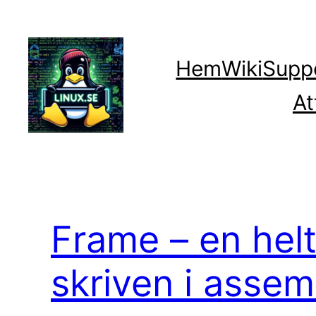
Hoppa
till
innehåll
Hem
Wiki
Supp
At
Frame – en helt
skriven i assem