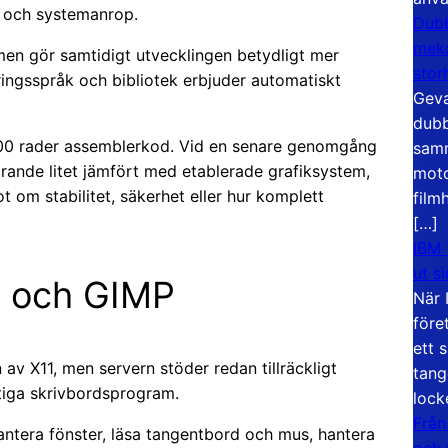
r och systemanrop.
Dubb
meka
 men gör samtidigt utvecklingen betydligt mer
stor
ngsspråk och bibliotek erbjuder automatiskt
Geva
dubb
000 rader assemblerkod. Vid en senare genomgång
samm
arande litet jämfört med etablerade grafiksystem,
moto
 om stabilitet, säkerhet eller hur komplett
film
[…]
IBM 
ut s
x och GIMP
När 
före
ett 
 av X11, men servern stöder redan tillräckligt
tang
ktiga skrivbordsprogram.
lock
Från
antera fönster, läsa tangentbord och mus, hantera
och