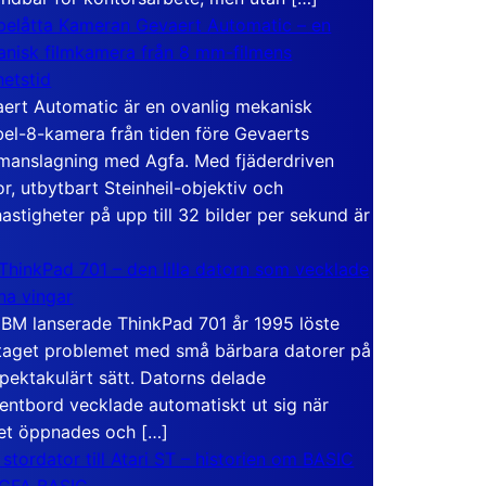
elåtta Kameran Gevaert Automatic – en
nisk filmkamera från 8 mm-filmens
hetstid
ert Automatic är en ovanlig mekanisk
el-8-kamera från tiden före Gevaerts
anslagning med Agfa. Med fjäderdriven
r, utbytbart Steinheil-objektiv och
hastigheter på upp till 32 bilder per sekund är
ThinkPad 701 – den lilla datorn som vecklade
ina vingar
IBM lanserade ThinkPad 701 år 1995 löste
taget problemet med små bärbara datorer på
spektakulärt sätt. Datorns delade
entbord vecklade automatiskt ut sig när
et öppnades och […]
 stordator till Atari ST – historien om BASIC
 GFA BASIC