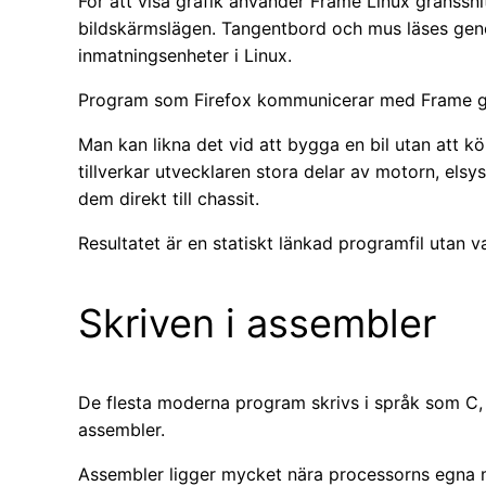
För att visa grafik använder Frame Linux gränssn
bildskärmslägen. Tangentbord och mus läses geno
inmatningsenheter i Linux.
Program som Firefox kommunicerar med Frame ge
Man kan likna det vid att bygga en bil utan att köp
tillverkar utvecklaren stora delar av motorn, els
dem direkt till chassit.
Resultatet är en statiskt länkad programfil utan va
Skriven i assembler
De flesta moderna program skrivs i språk som C, C
assembler.
Assembler ligger mycket nära processorns egna m