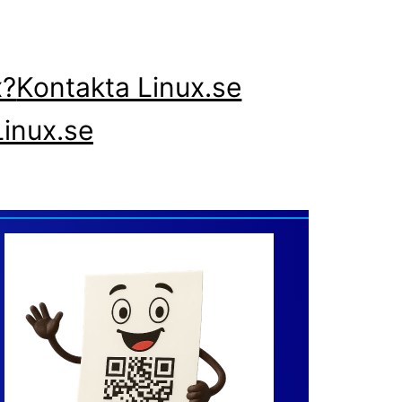
x?
Kontakta Linux.se
inux.se