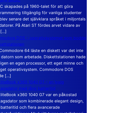
C skapades på 1960-talet för att göra
rammering tillgänglig för vanliga studenter
blev senare det självklara språket i miljontals
atorer. På Atari ST fördes arvet vidare av
 […]
modore DOS – operativsystemet som bodde
skettstationen
Commodore 64 läste en diskett var det inte
 datorn som arbetade. Diskettstationen hade
igen en egen processor, ett eget minne och
eget operativsystem. Commodore DOS
de […]
liteBook x360 1040 G7 – en lyxig
tagsdator med lång batteritid
liteBook x360 1040 G7 var en påkostad
tagsdator som kombinerade elegant design,
 batteritid och flera avancerade