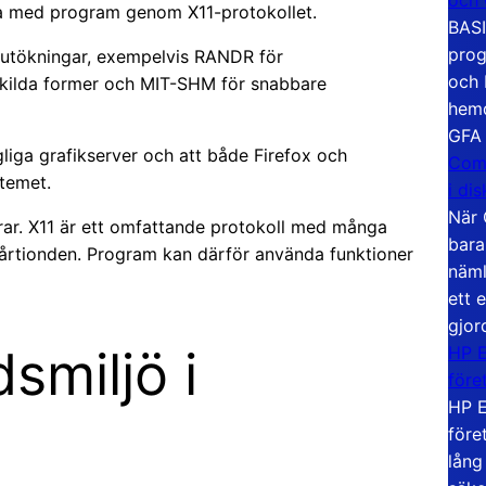
a med program genom X11-protokollet.
BASI
prog
11-utökningar, exempelvis RANDR för
och 
skilda former och MIT-SHM för snabbare
hemd
GFA
iga grafikserver och att både Firefox och
Com
temet.
i di
När 
rar. X11 är ett omfattande protokoll med många
bara
a årtionden. Program kan därför använda funktioner
näml
ett 
gjor
smiljö i
HP E
före
HP E
före
lång