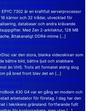
rar och tunga arbetsstationer
EPYC 7302 är en kraftfull serverprocessor
16 kärnor och 32 trådar, utvecklad för
ualisering, databaser och andra krävande
tsuppgifter. Med Zen 2-arkitektur, 128 MB
ache, åttakanaligt DDR4-minne […]
rDisc – den jättelika filmskivan som visade
en mot DVD
rDisc var den stora, blanka videoskivan som
de bättre bild, bättre ljud och snabbare
mst än VHS. Trots att formatet aldrig slog
om på bred front blev det en […]
roBook 430 G4 – en arbetsdator från tiden
 Windows 11
roBook 430 G4 var en gång en modern och
stad arbetsdator för företag. I dag har den
at i teknikens gränsland: fortfarande fullt
ndbar för kontorsarbete, men utan […]