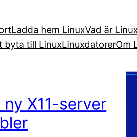
ort
Ladda hem Linux
Vad är Linu
t byta till Linux
Linuxdatorer
Om L
 ny X11-server
bler