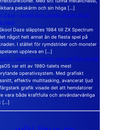
rhetsfunktioner. Med sitt tunna metallchassi,
vikbara pekskärm och sin höga […]
l Daze – spelet som gjorde skolan till ett
t kaos
Skool Daze släpptes 1984 till ZX Spectrum
det något helt annat än de flesta spel på
naden. I stället för rymdstrider och monster
 spelaren uppleva en […]
aOS – operativsystemet som var före sin tid
aOS var ett av 1980-talets mest
rytande operativsystem. Med grafiskt
ssnitt, effektiv multitasking, avancerat ljud
färgstark grafik visade det att hemdatorer
e vara både kraftfulla och användarvänliga
t […]
wiki.linux.se