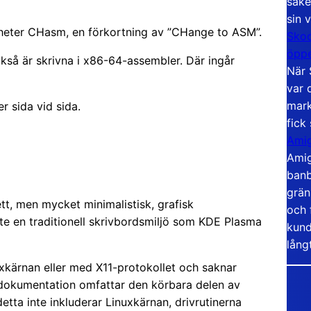
säke
sin 
m heter CHasm, en förkortning av ”CHange to ASM”.
Skoo
öppe
så är skrivna i x86-64-assembler. Där ingår
När 
var 
mark
r sida vid sida.
fick
Amig
Amig
banb
grän
, men mycket minimalistisk, grafisk
och 
nte en traditionell skrivbordsmiljö som KDE Plasma
kund
lång
ärnan eller med X11-protokollet och saknar
dokumentation omfattar den körbara delen av
tta inte inkluderar Linuxkärnan, drivrutinerna