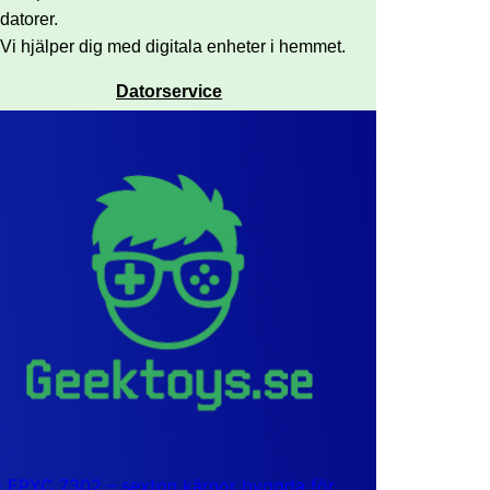
datorer.
Vi hjälper dig med digitala enheter i hemmet.
Datorservice
EPYC 7302 – sexton kärnor byggda för