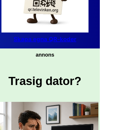
Skapa egna QR-koder
annons
Trasig dator?