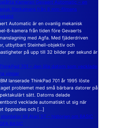
elåtta Kameran Gevaert Automatic – en
nisk filmkamera från 8 mm-filmens
hetstid
ert Automatic är en ovanlig mekanisk
el-8-kamera från tiden före Gevaerts
anslagning med Agfa. Med fjäderdriven
r, utbytbart Steinheil-objektiv och
hastigheter på upp till 32 bilder per sekund är
ThinkPad 701 – den lilla datorn som vecklade
ina vingar
IBM lanserade ThinkPad 701 år 1995 löste
taget problemet med små bärbara datorer på
spektakulärt sätt. Datorns delade
entbord vecklade automatiskt ut sig när
et öppnades och […]
 stordator till Atari ST – historien om BASIC
 GFA BASIC