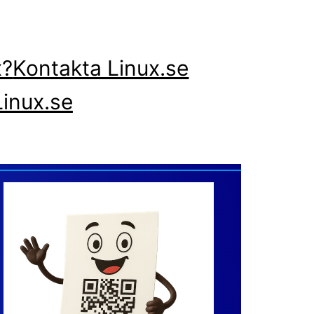
x?
Kontakta Linux.se
inux.se