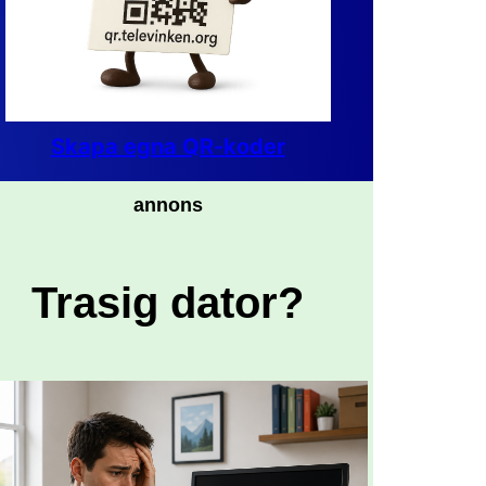
Skapa egna QR-koder
annons
Trasig dator?