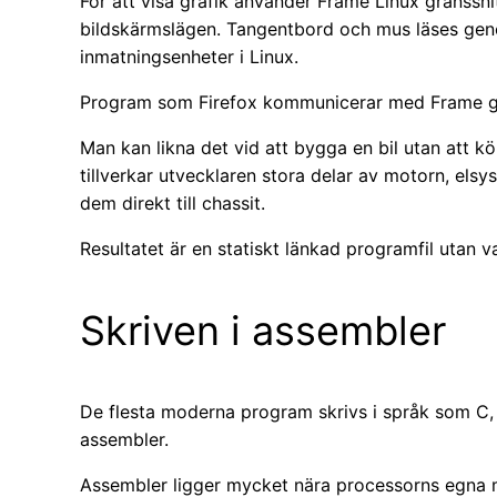
För att visa grafik använder Frame Linux gränssn
bildskärmslägen. Tangentbord och mus läses geno
inmatningsenheter i Linux.
Program som Firefox kommunicerar med Frame ge
Man kan likna det vid att bygga en bil utan att köp
tillverkar utvecklaren stora delar av motorn, els
dem direkt till chassit.
Resultatet är en statiskt länkad programfil utan va
Skriven i assembler
De flesta moderna program skrivs i språk som C, C
assembler.
Assembler ligger mycket nära processorns egna m