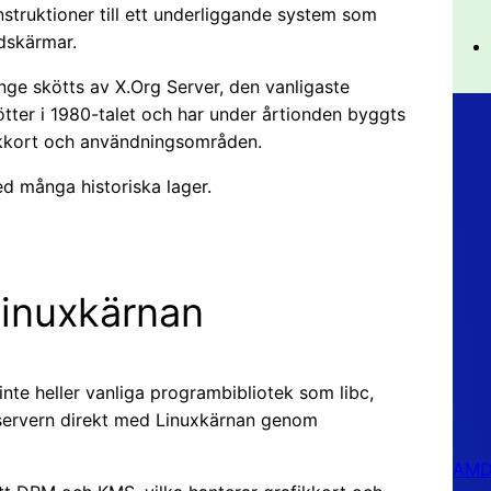
instruktioner till ett underliggande system som
dskärmar.
änge skötts av X.Org Server, den vanligaste
ötter i 1980-talet och har under årtionden byggts
fikkort och användningsområden.
ed många historiska lager.
Linuxkärnan
nte heller vanliga programbibliotek som libc,
r servern direkt med Linuxkärnan genom
AMD 