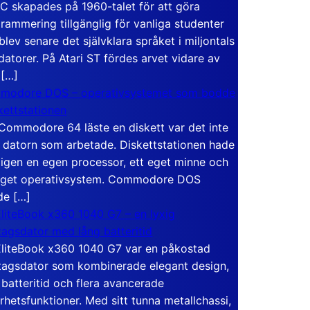
C skapades på 1960-talet för att göra
rammering tillgänglig för vanliga studenter
blev senare det självklara språket i miljontals
atorer. På Atari ST fördes arvet vidare av
 […]
modore DOS – operativsystemet som bodde
skettstationen
Commodore 64 läste en diskett var det inte
 datorn som arbetade. Diskettstationen hade
igen en egen processor, ett eget minne och
eget operativsystem. Commodore DOS
de […]
liteBook x360 1040 G7 – en lyxig
tagsdator med lång batteritid
liteBook x360 1040 G7 var en påkostad
tagsdator som kombinerade elegant design,
 batteritid och flera avancerade
rhetsfunktioner. Med sitt tunna metallchassi,