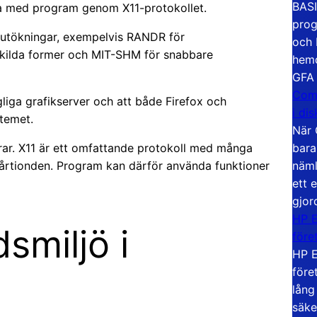
BASI
a med program genom X11-protokollet.
prog
11-utökningar, exempelvis RANDR för
och 
skilda former och MIT-SHM för snabbare
hemd
GFA
Com
iga grafikserver och att både Firefox och
i di
temet.
När 
bara
rar. X11 är ett omfattande protokoll med många
näml
a årtionden. Program kan därför använda funktioner
ett 
gjor
HP E
smiljö i
före
HP E
före
lång
säke