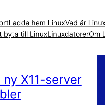
ort
Ladda hem Linux
Vad är Linu
t byta till Linux
Linuxdatorer
Om L
 ny X11-server
bler