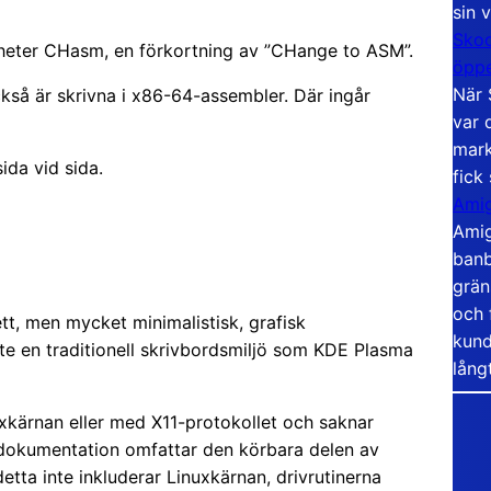
sin 
Skoo
m heter CHasm, en förkortning av ”CHange to ASM”.
öppe
När 
så är skrivna i x86-64-assembler. Där ingår
var 
mark
ida vid sida.
fick
Amig
Amig
banb
grän
och 
, men mycket minimalistisk, grafisk
kund
nte en traditionell skrivbordsmiljö som KDE Plasma
lång
ärnan eller med X11-protokollet och saknar
dokumentation omfattar den körbara delen av
tta inte inkluderar Linuxkärnan, drivrutinerna