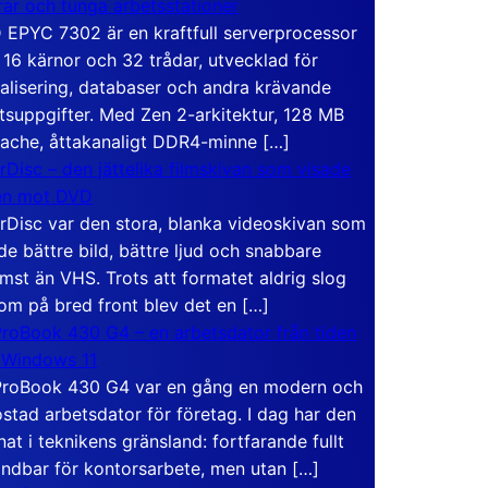
rar och tunga arbetsstationer
EPYC 7302 är en kraftfull serverprocessor
16 kärnor och 32 trådar, utvecklad för
ualisering, databaser och andra krävande
tsuppgifter. Med Zen 2-arkitektur, 128 MB
ache, åttakanaligt DDR4-minne […]
rDisc – den jättelika filmskivan som visade
en mot DVD
rDisc var den stora, blanka videoskivan som
de bättre bild, bättre ljud och snabbare
mst än VHS. Trots att formatet aldrig slog
om på bred front blev det en […]
roBook 430 G4 – en arbetsdator från tiden
 Windows 11
roBook 430 G4 var en gång en modern och
stad arbetsdator för företag. I dag har den
at i teknikens gränsland: fortfarande fullt
ndbar för kontorsarbete, men utan […]