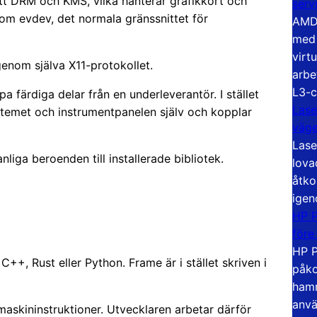
itt DRM och KMS, vilka hanterar grafikkort och
serv
m evdev, det normala gränssnittet för
AMD 
med 
virt
nom själva X11-protokollet.
arbe
L3-c
a färdiga delar från en underleverantör. I stället
Lase
ystemet och instrumentpanelen själv och kopplar
väg
Lase
nliga beroenden till installerade bibliotek.
lova
åtko
igen
HP P
före
HP P
++, Rust eller Python. Frame är i stället skriven i
påko
hamn
anvä
askininstruktioner. Utvecklaren arbetar därför