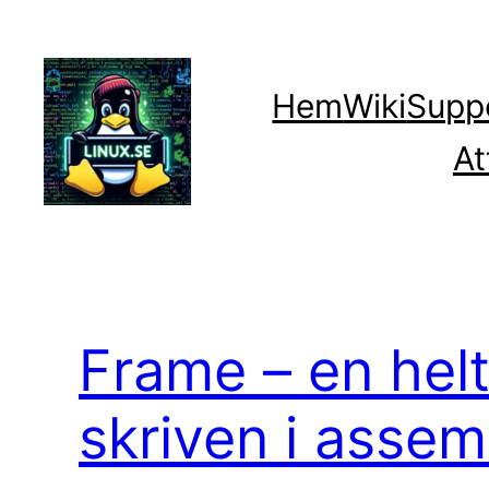
Hoppa
till
innehåll
Hem
Wiki
Supp
At
Frame – en helt
skriven i assem