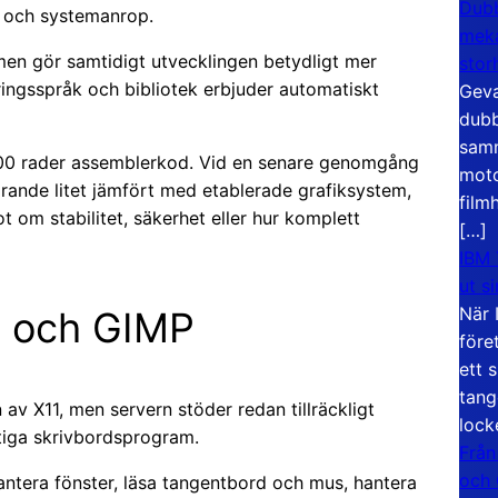
Dubb
r och systemanrop.
meka
 men gör samtidigt utvecklingen betydligt mer
stor
ngsspråk och bibliotek erbjuder automatiskt
Geva
dubb
samm
000 rader assemblerkod. Vid en senare genomgång
moto
arande litet jämfört med etablerade grafiksystem,
film
 om stabilitet, säkerhet eller hur komplett
[…]
IBM 
ut s
När 
x och GIMP
före
ett 
tang
 av X11, men servern stöder redan tillräckligt
lock
ktiga skrivbordsprogram.
Från
och
antera fönster, läsa tangentbord och mus, hantera