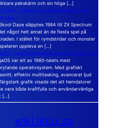
vikbara pekskärm och sin höga […]
l Daze – spelet som gjorde skolan till ett
t kaos
Skool Daze släpptes 1984 till ZX Spectrum
det något helt annat än de flesta spel på
naden. I stället för rymdstrider och monster
 spelaren uppleva en […]
aOS – operativsystemet som var före sin tid
aOS var ett av 1980-talets mest
rytande operativsystem. Med grafiskt
ssnitt, effektiv multitasking, avancerat ljud
färgstark grafik visade det att hemdatorer
e vara både kraftfulla och användarvänliga
t […]
wiki.linux.se