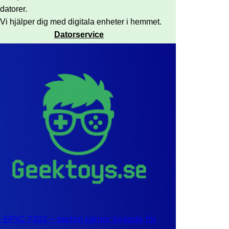
datorer.
Vi hjälper dig med digitala enheter i hemmet.
Datorservice
EPYC 7302 – sexton kärnor byggda för