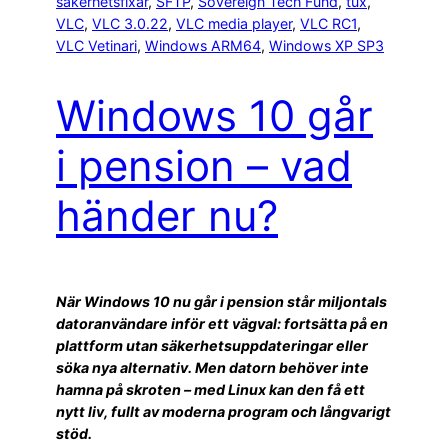
säkerhetsfixar
, 
SFTP
, 
Sovereign Tech Fund
, 
tux
, 
VLC
, 
VLC 3.0.22
, 
VLC media player
, 
VLC RC1
, 
VLC Vetinari
, 
Windows ARM64
, 
Windows XP SP3
Windows 10 går
i pension – vad
händer nu?
När Windows 10 nu går i pension står miljontals
datoranvändare inför ett vägval: fortsätta på en
plattform utan säkerhetsuppdateringar eller
söka nya alternativ. Men datorn behöver inte
hamna på skroten – med Linux kan den få ett
nytt liv, fullt av moderna program och långvarigt
stöd.