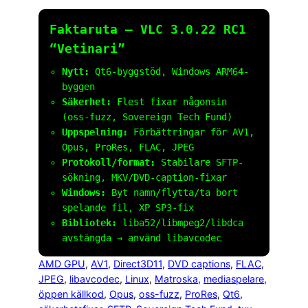
Faktaruta – VLC 3.0.22 RC1
“Vetinari”
Nytt:
Qt6-byggstöd, Windows ARM64-
byggen
Säkerhet:
Flest fixar någonsin
(oss-fuzz, Sovereign Tech Fund)
Uppspelning:
Förbättringar för AV1,
Opus, ProRes, FLAC, JPEG
Protokoll/format:
Stabilare SFTP-
sökning, MKV/DVD-caption-fixar
Windows:
Byt namn/flytta/ta bort
spelande fil, XP SP3-fix
Bibliotek:
liba52/libmpeg2/libdca
avstängda → använd libavcodec
AMD GPU
, 
AV1
, 
Direct3D11
, 
DVD captions
, 
FLAC
, 
JPEG
, 
libavcodec
, 
Linux
, 
Matroska
, 
mediaspelare
, 
öppen källkod
, 
Opus
, 
oss-fuzz
, 
ProRes
, 
Qt6
, 