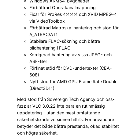
Windows ARM64-byggnader
Förbättrad Opus-kanalmappning
Fixar för ProRes 4:4:4:4 och XVID MPEG-4
via VideoToolbox
Förbättrad Matroska-hantering och stöd för
A_ATRAC/AT1
Stabilare FLAC-sökning och bättre
bildhantering i FLAC
Korrigerad hantering av vissa JPEG- och
ASF-filer
Förfinat stöd för DVD-undertexter (CEA-
608)
Nytt stöd för AMD GPU Frame Rate Doubler
(Direct3D11)
Med stöd från Sovereign Tech Agency och oss-
fuzz är VLC 3.0.22 inte bara en rutinmässig
uppdatering – utan den mest omfattande
säkerhetsfixade versionen hittills. För användare
betyder det både bättre prestanda, ökad stabilitet
och högre säkerhet.