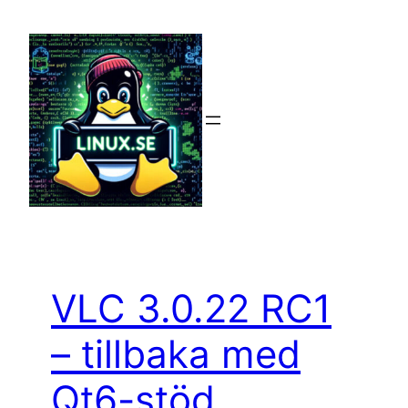
Hoppa
till
innehåll
VLC 3.0.22 RC1
– tillbaka med
Qt6-stöd,