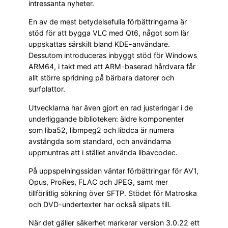
intressanta nyheter.
En av de mest betydelsefulla förbättringarna är
stöd för att bygga VLC med Qt6, något som lär
uppskattas särskilt bland KDE-användare.
Dessutom introduceras inbyggt stöd för Windows
ARM64, i takt med att ARM-baserad hårdvara får
allt större spridning på bärbara datorer och
surfplattor.
Utvecklarna har även gjort en rad justeringar i de
underliggande biblioteken: äldre komponenter
som liba52, libmpeg2 och libdca är numera
avstängda som standard, och användarna
uppmuntras att i stället använda libavcodec.
På uppspelningssidan väntar förbättringar för AV1,
Opus, ProRes, FLAC och JPEG, samt mer
tillförlitlig sökning över SFTP. Stödet för Matroska
och DVD-undertexter har också slipats till.
När det gäller säkerhet markerar version 3.0.22 ett