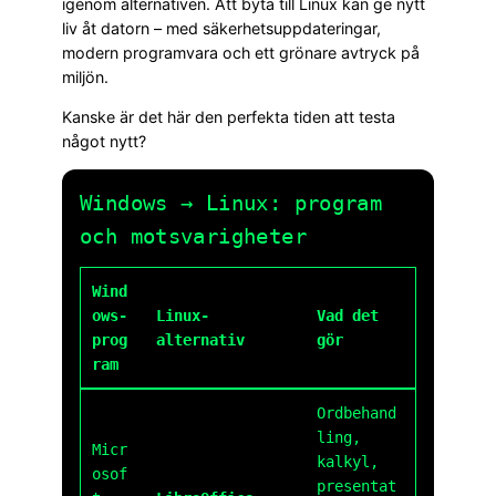
igenom alternativen. Att byta till Linux kan ge nytt
liv åt datorn – med säkerhetsuppdateringar,
modern programvara och ett grönare avtryck på
miljön.
Kanske är det här den perfekta tiden att testa
något nytt?
Windows → Linux: program
och motsvarigheter
Wind
ows-
Linux-
Vad det
prog
alternativ
gör
ram
Ordbehand
ling,
Micr
kalkyl,
osof
presentat