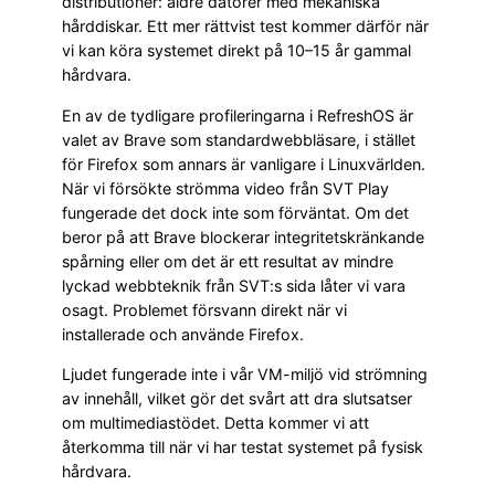
distributioner: äldre datorer med mekaniska
hårddiskar. Ett mer rättvist test kommer därför när
vi kan köra systemet direkt på 10–15 år gammal
hårdvara.
En av de tydligare profileringarna i RefreshOS är
valet av Brave som standardwebbläsare, i stället
för Firefox som annars är vanligare i Linuxvärlden.
När vi försökte strömma video från SVT Play
fungerade det dock inte som förväntat. Om det
beror på att Brave blockerar integritetskränkande
spårning eller om det är ett resultat av mindre
lyckad webbteknik från SVT:s sida låter vi vara
osagt. Problemet försvann direkt när vi
installerade och använde Firefox.
Ljudet fungerade inte i vår VM-miljö vid strömning
av innehåll, vilket gör det svårt att dra slutsatser
om multimediastödet. Detta kommer vi att
återkomma till när vi har testat systemet på fysisk
hårdvara.