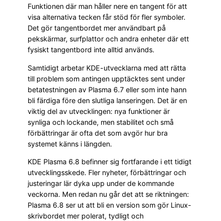
Funktionen där man håller nere en tangent för att
visa alternativa tecken får stöd för fler symboler.
Det gör tangentbordet mer användbart på
pekskärmar, surfplattor och andra enheter där ett
fysiskt tangentbord inte alltid används.
Samtidigt arbetar KDE-utvecklarna med att rätta
till problem som antingen upptäcktes sent under
betatestningen av Plasma 6.7 eller som inte hann
bli färdiga före den slutliga lanseringen. Det är en
viktig del av utvecklingen: nya funktioner är
synliga och lockande, men stabilitet och små
förbättringar är ofta det som avgör hur bra
systemet känns i längden.
KDE Plasma 6.8 befinner sig fortfarande i ett tidigt
utvecklingsskede. Fler nyheter, förbättringar och
justeringar lär dyka upp under de kommande
veckorna. Men redan nu går det att se riktningen:
Plasma 6.8 ser ut att bli en version som gör Linux-
skrivbordet mer polerat, tydligt och