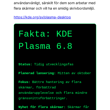
användarvänligt, särskilt för dem som arbetar med
flera skärmar och vill ha en smidig skrivbordsmiljö.
https://kde.org/sv/plasma-desktop
Fakta: KDE
Plasma 6.8
Status:
Tidig utvecklingsfas
Planerad lansering:
Mitten av oktober
Fokus:
Bättre hantering av flera
skärmar, förbättrad
användarupplevelse och flera mindre
gränssnittsförbättringar.
Nyhet för flera skärmar:
Skärmar får