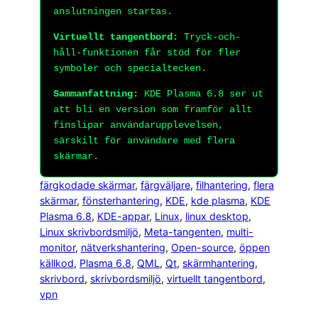
anslutningen startas.
Virtuellt tangentbord:
Tryck-och-
håll-funktionen får stöd för fler
symboler och specialtecken.
Sammanfattning:
KDE Plasma 6.8 ser ut
att bli en version som framför allt
finslipar användarupplevelsen,
särskilt för användare med flera
skärmar.
färgkodade skärmar
, 
färgväljare
, 
filhantering
, 
flera
skärmar
, 
fönsterhantering
, 
KDE
, 
kde plasma
, 
KDE
Plasma 6.8
, 
KDE-appar
, 
Linux
, 
linux desktop
, 
Linux skrivbordsmiljö
, 
Meta-tangenten
, 
multi-
monitor
, 
nätverkshantering
, 
Open-source
, 
öppen
källkod
, 
Plasma 6.8
, 
QML
, 
Qt
, 
skärmhantering
, 
skrivbord
, 
skrivbordsmiljö
, 
virtuellt tangentbord
, 
vpn