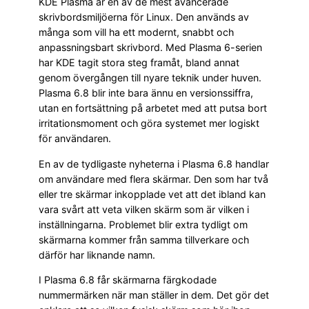
KDE Plasma är en av de mest avancerade
skrivbordsmiljöerna för Linux. Den används av
många som vill ha ett modernt, snabbt och
anpassningsbart skrivbord. Med Plasma 6-serien
har KDE tagit stora steg framåt, bland annat
genom övergången till nyare teknik under huven.
Plasma 6.8 blir inte bara ännu en versionssiffra,
utan en fortsättning på arbetet med att putsa bort
irritationsmoment och göra systemet mer logiskt
för användaren.
En av de tydligaste nyheterna i Plasma 6.8 handlar
om användare med flera skärmar. Den som har två
eller tre skärmar inkopplade vet att det ibland kan
vara svårt att veta vilken skärm som är vilken i
inställningarna. Problemet blir extra tydligt om
skärmarna kommer från samma tillverkare och
därför har liknande namn.
I Plasma 6.8 får skärmarna färgkodade
nummermärken när man ställer in dem. Det gör det