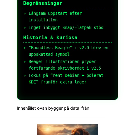
Begränsningar
Långsam uppstart efter
installation
Inget inbyggt Snap/Flatpak-stöd
Historia & kuriosa
“Boundless Beagle” i v2.0 blev en
uppskattad symbol
Beagel-illustrationen pryder
fortfarande skrivbordet i v2.5
Fokus på “rent Debian + polerat
KDE” framför extra lager
Innehållet ovan bygger på data ifrån