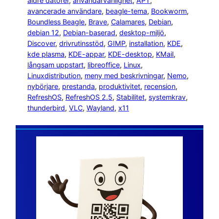
äldre datorer
, 
användarvänlighet
, 
APT
, 
avancerade användare
, 
beagle-tema
, 
Bookworm
, 
Boundless Beagle
, 
Brave
, 
Calamares
, 
Debian
, 
debian 12
, 
Debian-baserad
, 
desktop-miljö
, 
Discover
, 
drivrutinsstöd
, 
GIMP
, 
installation
, 
KDE
, 
kde plasma
, 
KDE-appar
, 
KDE-desktop
, 
KMail
, 
långsam uppstart
, 
libreoffice
, 
Linux
, 
Linuxdistribution
, 
meny med beskrivningar
, 
Nemo
, 
nybörjare
, 
prestanda
, 
produktivitet
, 
recension
, 
RefreshOS
, 
RefreshOS 2.5
, 
Stabilitet
, 
systemkrav
, 
thunderbird
, 
VLC
, 
Wayland
, 
x11