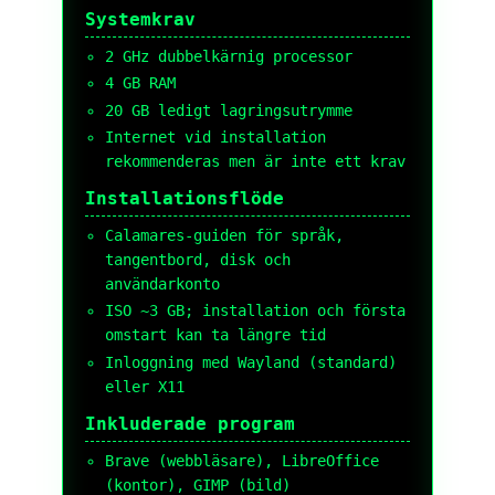
Systemkrav
2 GHz dubbelkärnig processor
4 GB RAM
20 GB ledigt lagringsutrymme
Internet vid installation
rekommenderas men är inte ett krav
Installationsflöde
Calamares-guiden för språk,
tangentbord, disk och
användarkonto
ISO ~3 GB; installation och första
omstart kan ta längre tid
Inloggning med Wayland (standard)
eller X11
Inkluderade program
Brave (webbläsare), LibreOffice
(kontor), GIMP (bild)