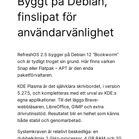
Byggt på Debian,
finslipat för
användarvänlighet
RefreshOS 2.5 bygger på Debian 12 “Bookworm”
och är tydligt troget sin grund. Här finns varken
Snap eller Flatpak – APT är den enda
paketförvaltaren.
KDE Plasma är det självklara skrivbordet, i version
5.27.5, och kompletteras med ett urval av KDE:s
egna applikationer. Till det läggs Brave-
webbläsaren, LibreOffice, GIMP och extra
drivrutinsstöd. Resultatet blir en helhet som känns
både stabil och genomarbetad.
Systemkraven är relativt beskedliga: en
dubbelkärnig 2 GHz-processor, 4 GB RAM och 20