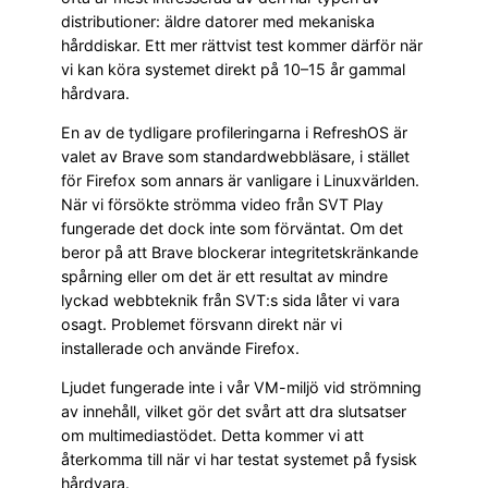
distributioner: äldre datorer med mekaniska
hårddiskar. Ett mer rättvist test kommer därför när
vi kan köra systemet direkt på 10–15 år gammal
hårdvara.
En av de tydligare profileringarna i RefreshOS är
valet av Brave som standardwebbläsare, i stället
för Firefox som annars är vanligare i Linuxvärlden.
När vi försökte strömma video från SVT Play
fungerade det dock inte som förväntat. Om det
beror på att Brave blockerar integritetskränkande
spårning eller om det är ett resultat av mindre
lyckad webbteknik från SVT:s sida låter vi vara
osagt. Problemet försvann direkt när vi
installerade och använde Firefox.
Ljudet fungerade inte i vår VM-miljö vid strömning
av innehåll, vilket gör det svårt att dra slutsatser
om multimediastödet. Detta kommer vi att
återkomma till när vi har testat systemet på fysisk
hårdvara.