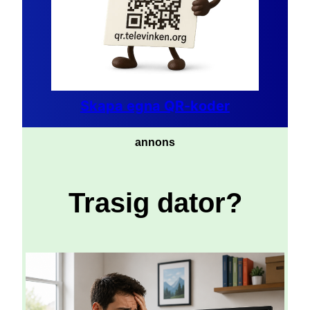
Skapa egna QR-koder
annons
Trasig dator?