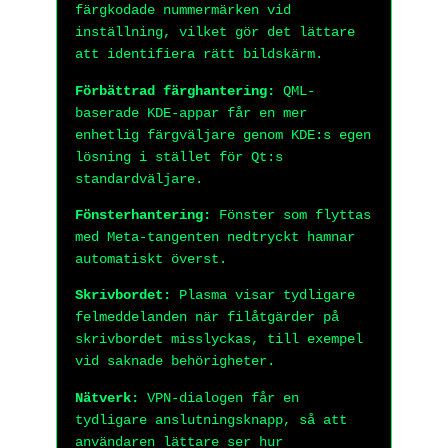
färgkodade nummermärken vid
inställning, vilket gör det lättare
att identifiera rätt bildskärm.
Förbättrad färghantering:
QML-
baserade KDE-appar får en mer
enhetlig färgväljare genom KDE:s egen
lösning i stället för Qt:s
standardväljare.
Fönsterhantering:
Fönster som flyttas
med Meta-tangenten nedtryckt hamnar
automatiskt överst.
Skrivbordet:
Plasma visar tydligare
felmeddelanden när filåtgärder på
skrivbordet misslyckas, till exempel
vid saknade behörigheter.
Nätverk:
VPN-dialogen får en
tydligare anslutningsknapp, så att
användaren lättare ser hur