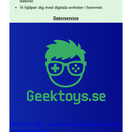
datorer.
Vi hjälper dig med digitala enheter i hemmet.
Datorservice
AMD EPYC 7302 – sexton kärnor byggda för servrar och
tunga arbetsstationer