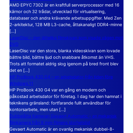
AMD EPYC 7302 är en kraftfull serverprocessor med 16
kärnor och 32 trådar, utvecklad för virtualisering,
databaser och andra krävande arbetsuppgifter. Med Zen
2-arkitektur, 128 MB L3-cache, åttakanaligt DDR4-minne
[…]
LaserDisc – den jättelika filmskivan som visade vägen mot
DVD
LaserDisc var den stora, blanka videoskivan som lovade
bättre bild, bättre ljud och snabbare åtkomst än VHS.
Trots att formatet aldrig slog igenom på bred front blev
det en […]
HP ProBook 430 G4 – en arbetsdator från tiden före
Windows 11
HP ProBook 430 G4 var en gång en modern och
påkostad arbetsdator för företag. I dag har den hamnat i
teknikens gränsland: fortfarande fullt användbar för
kontorsarbete, men utan […]
Dubbelåtta Kameran Gevaert Automatic – en mekanisk
filmkamera från 8 mm-filmens storhetstid
Gevaert Automatic är en ovanlig mekanisk dubbel-8-