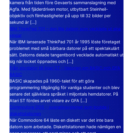
kamera från tiden före Gevaerts sammanslagning med
Agfa. Med fjäderdriven motor, utbytbart Steinheil-
objektiv och filmhastigheter på upp till 32 bilder per
sekund är […]
IBM ThinkPad 701 – den lilla datorn som vecklade ut sina
vingar
När IBM lanserade ThinkPad 701 år 1995 löste företaget
problemet med små bärbara datorer på ett spektakulärt
sätt. Datorns delade tangentbord vecklade automatiskt ut
sig när locket öppnades och […]
Från stordator till Atari ST – historien om BASIC och GFA
BASIC
BASIC skapades på 1960-talet för att göra
programmering tillgänglig för vanliga studenter och blev
senare det självklara språket i miljontals hemdatorer. På
Atari ST fördes arvet vidare av GFA […]
Commodore DOS – operativsystemet som bodde i
diskettstationen
När Commodore 64 läste en diskett var det inte bara
datorn som arbetade. Diskettstationen hade nämligen en