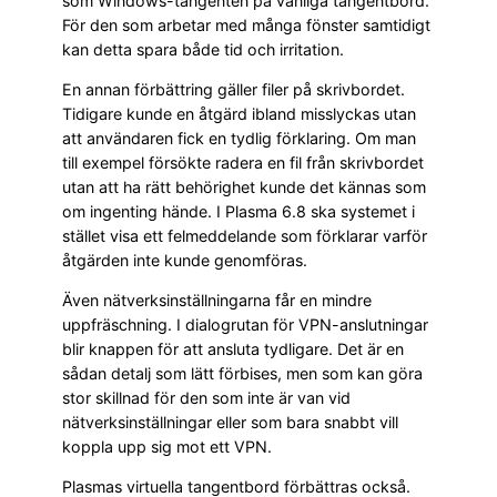
som Windows-tangenten på vanliga tangentbord.
För den som arbetar med många fönster samtidigt
kan detta spara både tid och irritation.
En annan förbättring gäller filer på skrivbordet.
Tidigare kunde en åtgärd ibland misslyckas utan
att användaren fick en tydlig förklaring. Om man
till exempel försökte radera en fil från skrivbordet
utan att ha rätt behörighet kunde det kännas som
om ingenting hände. I Plasma 6.8 ska systemet i
stället visa ett felmeddelande som förklarar varför
åtgärden inte kunde genomföras.
Även nätverksinställningarna får en mindre
uppfräschning. I dialogrutan för VPN-anslutningar
blir knappen för att ansluta tydligare. Det är en
sådan detalj som lätt förbises, men som kan göra
stor skillnad för den som inte är van vid
nätverksinställningar eller som bara snabbt vill
koppla upp sig mot ett VPN.
Plasmas virtuella tangentbord förbättras också.