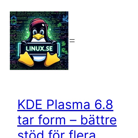
Hoppa
till
innehåll
KDE Plasma 6.8
tar form – bättre
stöd för flera