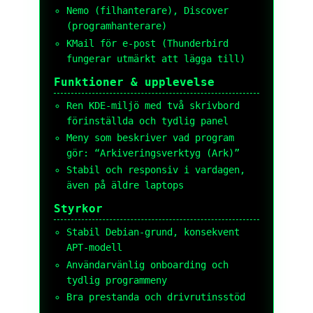
Nemo (filhanterare), Discover
(programhanterare)
KMail för e-post (Thunderbird
fungerar utmärkt att lägga till)
Funktioner & upplevelse
Ren KDE-miljö med två skrivbord
förinställda och tydlig panel
Meny som beskriver vad program
gör: “Arkiveringsverktyg (Ark)”
Stabil och responsiv i vardagen,
även på äldre laptops
Styrkor
Stabil Debian-grund, konsekvent
APT-modell
Användarvänlig onboarding och
tydlig programmeny
Bra prestanda och drivrutinsstöd