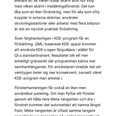
enklare att se vilken fysisk skärm som hör ihop
med vilken skärm i inställningsfönstret. Det kan
låta som en liten förändring, men för alla som ofta
kopplar in externa skärmar, använder
dockningsstationer eller arbetar med flera bildytor
är det en mycket praktisk förbättring.
Även färghanteringen i KDE-program får en
förbättring. QML-baserade KDE-appar kommer
att använda KDE:s egen färgväljare i stället för
Qt:s standardvariant. Resultatet blir ett mer
enhetligt gränssnitt där programmen känns mer
sammanhängande. För användaren innebär det att
verktygen beter sig mer konsekvent, oavsett vilket
KDE-program man arbetar i.
Fönsterhanteringen får också en liten men
användbar justering. Om man flyttar ett fönster
genom att hålla nere Meta-tangenten och dra i
fönstret kommer det automatiskt att hamna längst
fram. Meta-tangenten är oftast samma tangent