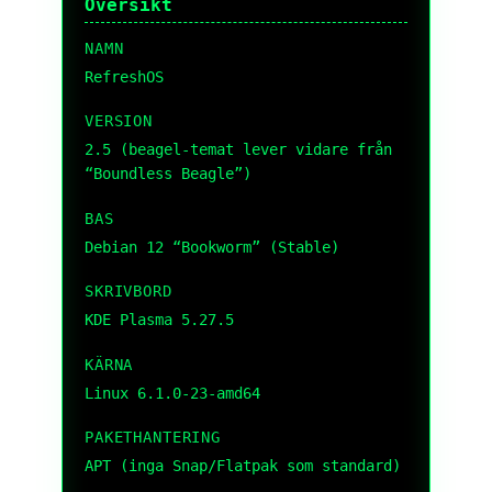
Översikt
NAMN
RefreshOS
VERSION
2.5 (beagel-temat lever vidare från
“Boundless Beagle”)
BAS
Debian 12 “Bookworm” (Stable)
SKRIVBORD
KDE Plasma 5.27.5
KÄRNA
Linux 6.1.0-23-amd64
PAKETHANTERING
APT (inga Snap/Flatpak som standard)