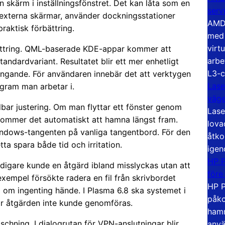
n skärm i inställningsfönstret. Det kan låta som en
serv
n externa skärmar, använder dockningsstationer
AMD 
praktisk förbättring.
med 
virt
ättring. QML-baserade KDE-appar kommer att
arbe
tandardvariant. Resultatet blir ett mer enhetligt
L3-c
gande. För användaren innebär det att verktygen
Lase
gram man arbetar i.
väg
bar justering. Om man flyttar ett fönster genom
Lase
 kommer det automatiskt att hamna längst fram.
lova
ndows-tangenten på vanliga tangentbord. För den
åtko
a spara både tid och irritation.
igen
HP P
Tidigare kunde en åtgärd ibland misslyckas utan att
före
exempel försökte radera en fil från skrivbordet
HP P
 om ingenting hände. I Plasma 6.8 ska systemet i
påko
för åtgärden inte kunde genomföras.
hamn
schning. I dialogrutan för VPN-anslutningar blir
anvä