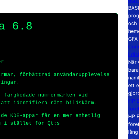
BASI
prog
och 
a 6.8
hemd
GFA
Com
i di
När 
er
bara
rmar, förbättrad användarupplevelse
näml
ringar.
ett 
gjor
 färgkodade nummermärken vid
HP E
 att identifiera rätt bildskärm.
före
de KDE-appar får en mer enhetlig
HP E
g i stället för Qt:s
före
lång