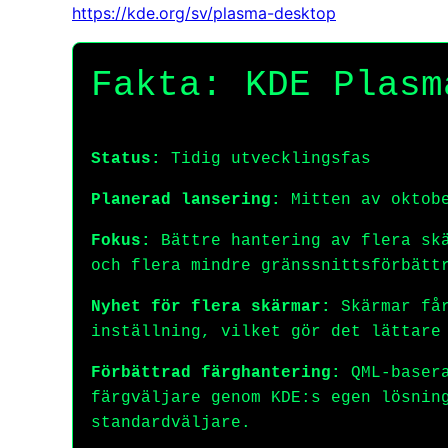
https://kde.org/sv/plasma-desktop
Fakta: KDE Plasm
Status:
Tidig utvecklingsfas
Planerad lansering:
Mitten av oktob
Fokus:
Bättre hantering av flera skä
och flera mindre gränssnittsförbätt
Nyhet för flera skärmar:
Skärmar får
inställning, vilket gör det lättare
Förbättrad färghantering:
QML-basera
färgväljare genom KDE:s egen lösnin
standardväljare.