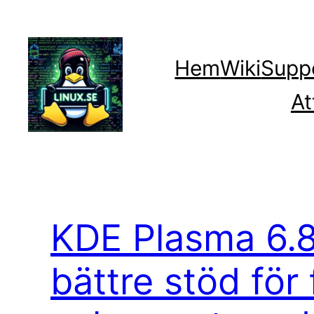
Hoppa
till
innehåll
Hem
Wiki
Supp
At
KDE Plasma 6.8
bättre stöd för