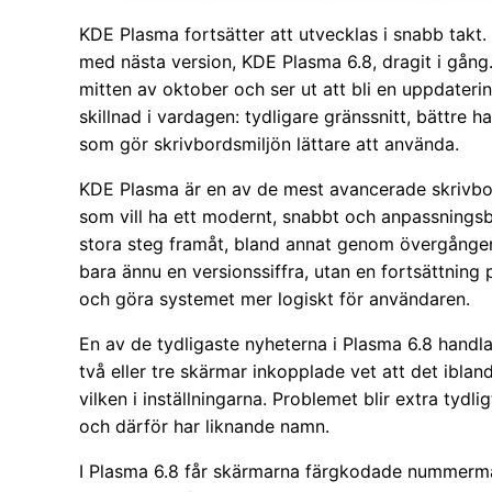
KDE Plasma fortsätter att utvecklas i snabb takt. 
med nästa version, KDE Plasma 6.8, dragit i gån
mitten av oktober och ser ut att bli en uppdater
skillnad i vardagen: tydligare gränssnitt, bättre 
som gör skrivbordsmiljön lättare att använda.
KDE Plasma är en av de mest avancerade skrivbo
som vill ha ett modernt, snabbt och anpassningsb
stora steg framåt, bland annat genom övergången t
bara ännu en versionssiffra, utan en fortsättning
och göra systemet mer logiskt för användaren.
En av de tydligaste nyheterna i Plasma 6.8 hand
två eller tre skärmar inkopplade vet att det iblan
vilken i inställningarna. Problemet blir extra ty
och därför har liknande namn.
I Plasma 6.8 får skärmarna färgkodade nummermär