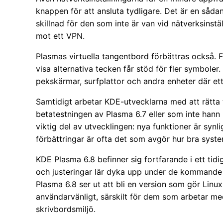
knappen för att ansluta tydligare. Det är en såda
skillnad för den som inte är van vid nätverksinstä
mot ett VPN.
Plasmas virtuella tangentbord förbättras också. F
visa alternativa tecken får stöd för fler symbole
pekskärmar, surfplattor och andra enheter där ett
Samtidigt arbetar KDE-utvecklarna med att rätta 
betatestningen av Plasma 6.7 eller som inte hann b
viktig del av utvecklingen: nya funktioner är syn
förbättringar är ofta det som avgör hur bra syste
KDE Plasma 6.8 befinner sig fortfarande i ett tidi
och justeringar lär dyka upp under de kommande 
Plasma 6.8 ser ut att bli en version som gör Linux
användarvänligt, särskilt för dem som arbetar med
skrivbordsmiljö.