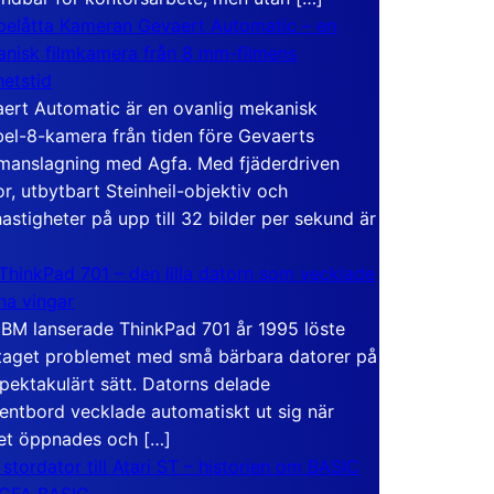
elåtta Kameran Gevaert Automatic – en
nisk filmkamera från 8 mm-filmens
hetstid
ert Automatic är en ovanlig mekanisk
el-8-kamera från tiden före Gevaerts
anslagning med Agfa. Med fjäderdriven
r, utbytbart Steinheil-objektiv och
hastigheter på upp till 32 bilder per sekund är
ThinkPad 701 – den lilla datorn som vecklade
ina vingar
IBM lanserade ThinkPad 701 år 1995 löste
taget problemet med små bärbara datorer på
spektakulärt sätt. Datorns delade
entbord vecklade automatiskt ut sig när
et öppnades och […]
 stordator till Atari ST – historien om BASIC
 GFA BASIC