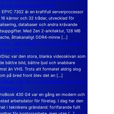
rar och tunga arbetsstationer
EPYC 7302 är en kraftfull serverprocessor
16 kärnor och 32 trådar, utvecklad för
ualisering, databaser och andra krävande
tsuppgifter. Med Zen 2-arkitektur, 128 MB
ache, åttakanaligt DDR4-minne […]
rDisc – den jättelika filmskivan som visade
en mot DVD
rDisc var den stora, blanka videoskivan som
de bättre bild, bättre ljud och snabbare
mst än VHS. Trots att formatet aldrig slog
om på bred front blev det en […]
roBook 430 G4 – en arbetsdator från tiden
 Windows 11
roBook 430 G4 var en gång en modern och
stad arbetsdator för företag. I dag har den
at i teknikens gränsland: fortfarande fullt
ndbar för kontorsarbete, men utan […]