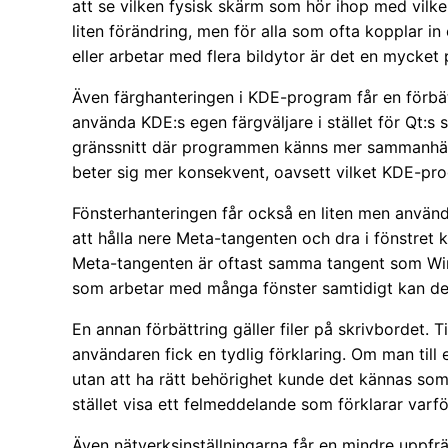
att se vilken fysisk skärm som hör ihop med vilke
liten förändring, men för alla som ofta kopplar i
eller arbetar med flera bildytor är det en mycket 
Även färghanteringen i KDE-program får en förb
använda KDE:s egen färgväljare i stället för Qt:s s
gränssnitt där programmen känns mer sammanhän
beter sig mer konsekvent, oavsett vilket KDE-pro
Fönsterhanteringen får också en liten men använd
att hålla nere Meta-tangenten och dra i fönstret
Meta-tangenten är oftast samma tangent som Wi
som arbetar med många fönster samtidigt kan dett
En annan förbättring gäller filer på skrivbordet. 
användaren fick en tydlig förklaring. Om man till 
utan att ha rätt behörighet kunde det kännas som
stället visa ett felmeddelande som förklarar var
Även nätverksinställningarna får en mindre uppfrä