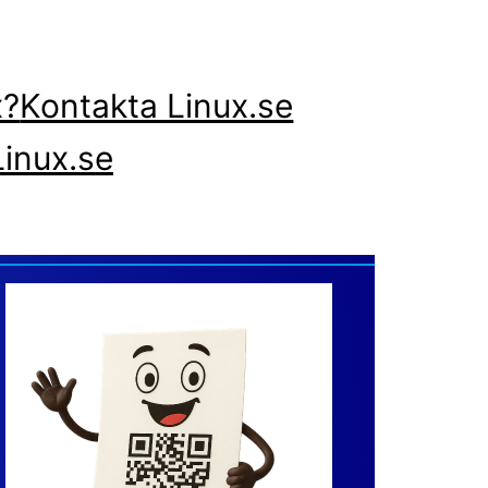
x?
Kontakta Linux.se
inux.se