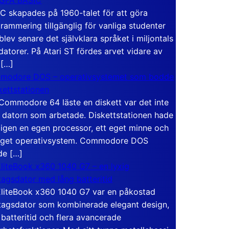
C skapades på 1960-talet för att göra
rammering tillgänglig för vanliga studenter
blev senare det självklara språket i miljontals
atorer. På Atari ST fördes arvet vidare av
 […]
modore DOS – operativsystemet som bodde
skettstationen
Commodore 64 läste en diskett var det inte
 datorn som arbetade. Diskettstationen hade
igen en egen processor, ett eget minne och
eget operativsystem. Commodore DOS
de […]
liteBook x360 1040 G7 – en lyxig
tagsdator med lång batteritid
liteBook x360 1040 G7 var en påkostad
tagsdator som kombinerade elegant design,
 batteritid och flera avancerade