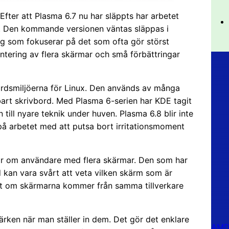
Efter att Plasma 6.7 nu har släppts har arbetet
g. Den kommande versionen väntas släppas i
ing som fokuserar på det som ofta gör störst
hantering av flera skärmar och små förbättringar
rdsmiljöerna för Linux. Den används av många
art skrivbord. Med Plasma 6-serien har KDE tagit
ill nyare teknik under huven. Plasma 6.8 blir inte
 på arbetet med att putsa bort irritationsmoment
lar om användare med flera skärmar. Den som har
d kan vara svårt att veta vilken skärm som är
dligt om skärmarna kommer från samma tillverkare
ken när man ställer in dem. Det gör det enklare
AMD 