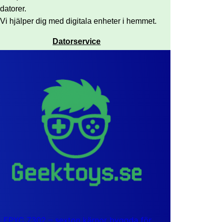
datorer.
Vi hjälper dig med digitala enheter i hemmet.
Datorservice
EPYC 7302 – sexton kärnor byggda för