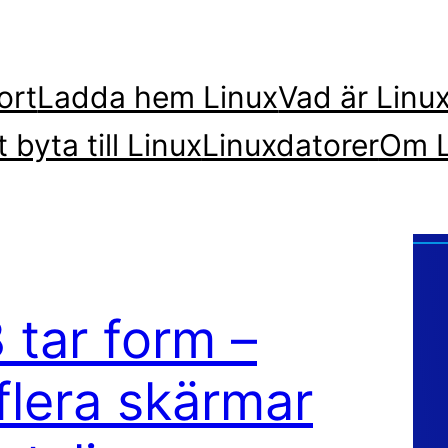
ort
Ladda hem Linux
Vad är Linu
t byta till Linux
Linuxdatorer
Om L
 tar form –
 flera skärmar