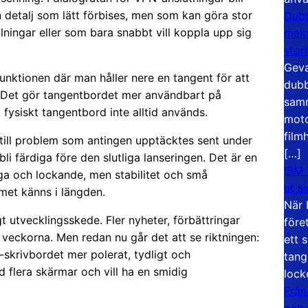
n detalj som lätt förbises, men som kan göra stor
Dubb
llningar eller som bara snabbt vill koppla upp sig
meka
stor
Geva
unktionen där man håller nere en tangent för att
dubb
r. Det gör tangentbordet mer användbart på
samm
 fysiskt tangentbord inte alltid används.
moto
film
till problem som antingen upptäcktes sent under
[…]
li färdiga före den slutliga lanseringen. Det är en
IBM 
liga och lockande, men stabilitet och små
ut s
met känns i längden.
När 
gt utvecklingsskede. Fler nyheter, förbättringar
före
veckorna. Men redan nu går det att se riktningen:
ett 
-skrivbordet mer polerat, tydligt och
tang
 flera skärmar och vill ha en smidig
lock
Från
och