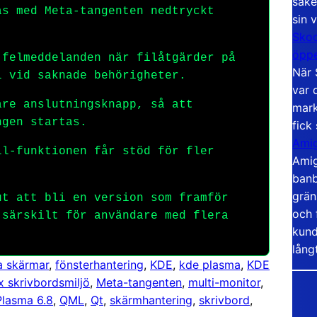
säke
s med Meta-tangenten nedtryckt
sin 
Skoo
öppe
felmeddelanden när filåtgärder på
När 
l vid saknade behörigheter.
var 
re anslutningsknapp, så att
mark
ngen startas.
fick
Amig
l-funktionen får stöd för fler
Amig
banb
grän
t att bli en version som framför
och 
 särskilt för användare med flera
kund
lång
ra skärmar
, 
fönsterhantering
, 
KDE
, 
kde plasma
, 
KDE
x skrivbordsmiljö
, 
Meta-tangenten
, 
multi-monitor
, 
Plasma 6.8
, 
QML
, 
Qt
, 
skärmhantering
, 
skrivbord
, 