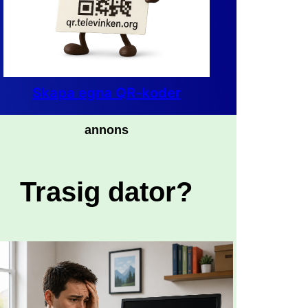
Skapa egna QR-koder
annons
Trasig dator?