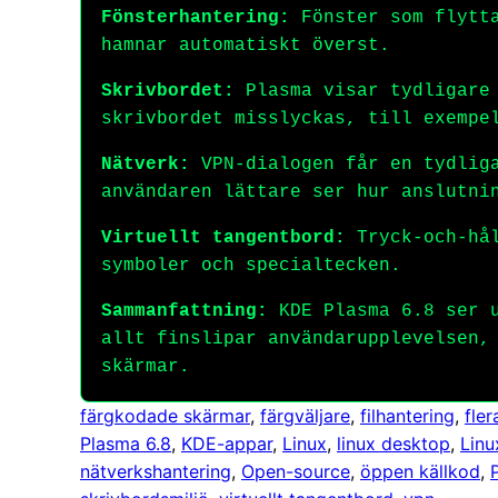
Fönsterhantering:
Fönster som flytta
hamnar automatiskt överst.
Skrivbordet:
Plasma visar tydligare 
skrivbordet misslyckas, till exempe
Nätverk:
VPN-dialogen får en tydliga
användaren lättare ser hur anslutni
Virtuellt tangentbord:
Tryck-och-hål
symboler och specialtecken.
Sammanfattning:
KDE Plasma 6.8 ser u
allt finslipar användarupplevelsen,
skärmar.
färgkodade skärmar
, 
färgväljare
, 
filhantering
, 
fle
Plasma 6.8
, 
KDE-appar
, 
Linux
, 
linux desktop
, 
Linu
nätverkshantering
, 
Open-source
, 
öppen källkod
, 