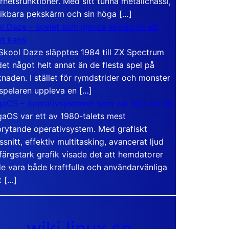
rhetsfunktioner. Med sitt tunna metallchassi,
vikbara pekskärm och sin höga […]
l Daze – spelet som gjorde skolan till ett
t kaos
Skool Daze släpptes 1984 till ZX Spectrum
det något helt annat än de flesta spel på
naden. I stället för rymdstrider och monster
 spelaren uppleva en […]
aOS – operativsystemet som var före sin tid
aOS var ett av 1980-talets mest
rytande operativsystem. Med grafiskt
ssnitt, effektiv multitasking, avancerat ljud
färgstark grafik visade det att hemdatorer
e vara både kraftfulla och användarvänliga
t […]
wiki.linux.se