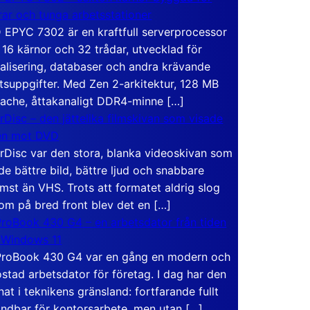
rar och tunga arbetsstationer
EPYC 7302 är en kraftfull serverprocessor
16 kärnor och 32 trådar, utvecklad för
ualisering, databaser och andra krävande
tsuppgifter. Med Zen 2-arkitektur, 128 MB
ache, åttakanaligt DDR4-minne […]
rDisc – den jättelika filmskivan som visade
en mot DVD
rDisc var den stora, blanka videoskivan som
de bättre bild, bättre ljud och snabbare
mst än VHS. Trots att formatet aldrig slog
om på bred front blev det en […]
roBook 430 G4 – en arbetsdator från tiden
 Windows 11
roBook 430 G4 var en gång en modern och
stad arbetsdator för företag. I dag har den
at i teknikens gränsland: fortfarande fullt
ndbar för kontorsarbete, men utan […]