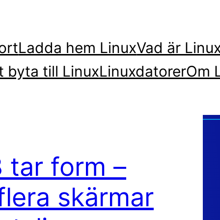
ort
Ladda hem Linux
Vad är Linu
t byta till Linux
Linuxdatorer
Om L
 tar form –
 flera skärmar