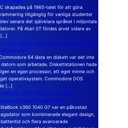
C skapades på 1960-talet för att göra
rammering tillgänglig för vanliga studenter
blev senare det självklara språket i miljontals
atorer. På Atari ST fördes arvet vidare av
 […]
modore DOS – operativsystemet som bodde
skettstationen
Commodore 64 läste en diskett var det inte
 datorn som arbetade. Diskettstationen hade
igen en egen processor, ett eget minne och
eget operativsystem. Commodore DOS
de […]
liteBook x360 1040 G7 – en lyxig
tagsdator med lång batteritid
liteBook x360 1040 G7 var en påkostad
tagsdator som kombinerade elegant design,
 batteritid och flera avancerade