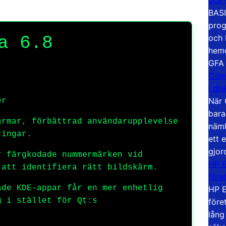
BASI
prog
och 
a 6.8
hemd
GFA
Com
i di
När 
er
bara
rmar, förbättrad användarupplevelse
näml
ringar.
ett 
gjor
 färgkodade nummermärken vid
HP E
 att identifiera rätt bildskärm.
före
de KDE-appar får en mer enhetlig
HP E
g i stället för Qt:s
före
lång