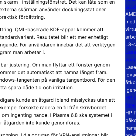
n skärm i inställningsfönstret. Det kan låta som en
serv
n externa skärmar, använder dockningsstationer
AMD 
praktisk förbättring.
med 
virt
ättring. QML-baserade KDE-appar kommer att
arbe
tandardvariant. Resultatet blir ett mer enhetligt
L3-c
gande. För användaren innebär det att verktygen
Lase
gram man arbetar i.
väg
bar justering. Om man flyttar ett fönster genom
Lase
 kommer det automatiskt att hamna längst fram.
lova
ndows-tangenten på vanliga tangentbord. För den
åtko
a spara både tid och irritation.
igen
HP P
Tidigare kunde en åtgärd ibland misslyckas utan att
före
exempel försökte radera en fil från skrivbordet
HP P
 om ingenting hände. I Plasma 6.8 ska systemet i
påko
för åtgärden inte kunde genomföras.
hamn
schning. I dialogrutan för VPN-anslutningar blir
anvä