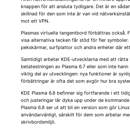
knappen för att ansluta tydligare. Det är en såda
skillnad för den som inte är van vid nätverksinstä
mot ett VPN.
Plasmas virtuella tangentbord förbättras också. F
visa alternativa tecken får stöd för fler symbole
pekskärmar, surfplattor och andra enheter där ett
Samtidigt arbetar KDE-utvecklarna med att rätta 
betatestningen av Plasma 6.7 eller som inte hann b
viktig del av utvecklingen: nya funktioner är syn
förbättringar är ofta det som avgör hur bra syste
KDE Plasma 6.8 befinner sig fortfarande i ett tidi
och justeringar lär dyka upp under de kommande 
Plasma 6.8 ser ut att bli en version som gör Linux
användarvänligt, särskilt för dem som arbetar med
skrivbordsmiljö.