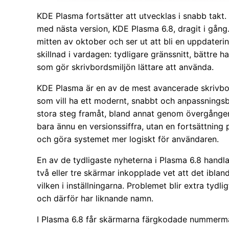
KDE Plasma fortsätter att utvecklas i snabb takt. 
med nästa version, KDE Plasma 6.8, dragit i gån
mitten av oktober och ser ut att bli en uppdater
skillnad i vardagen: tydligare gränssnitt, bättre 
som gör skrivbordsmiljön lättare att använda.
KDE Plasma är en av de mest avancerade skrivbo
som vill ha ett modernt, snabbt och anpassningsb
stora steg framåt, bland annat genom övergången t
bara ännu en versionssiffra, utan en fortsättning
och göra systemet mer logiskt för användaren.
En av de tydligaste nyheterna i Plasma 6.8 hand
två eller tre skärmar inkopplade vet att det iblan
vilken i inställningarna. Problemet blir extra ty
och därför har liknande namn.
I Plasma 6.8 får skärmarna färgkodade nummermär