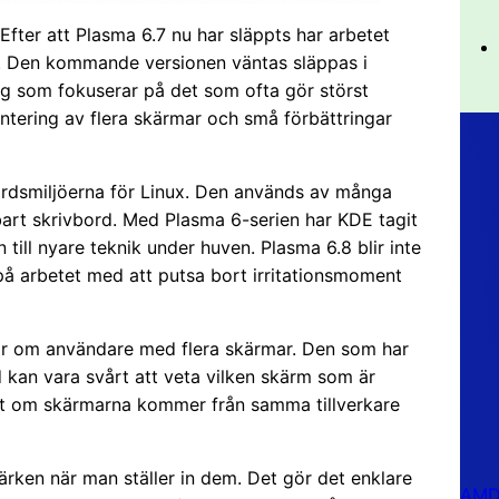
Efter att Plasma 6.7 nu har släppts har arbetet
g. Den kommande versionen väntas släppas i
ing som fokuserar på det som ofta gör störst
hantering av flera skärmar och små förbättringar
rdsmiljöerna för Linux. Den används av många
art skrivbord. Med Plasma 6-serien har KDE tagit
ill nyare teknik under huven. Plasma 6.8 blir inte
 på arbetet med att putsa bort irritationsmoment
lar om användare med flera skärmar. Den som har
d kan vara svårt att veta vilken skärm som är
dligt om skärmarna kommer från samma tillverkare
ken när man ställer in dem. Det gör det enklare
AMD 