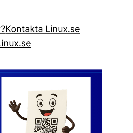
x?
Kontakta Linux.se
inux.se