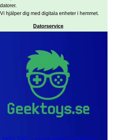
datorer.
Vi hjälper dig med digitala enheter i hemmet.
Datorservice
EPYC 7302 – sexton kärnor byggda för