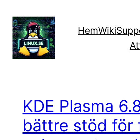
Hoppa
till
innehåll
Hem
Wiki
Supp
At
KDE Plasma 6.8
bättre stöd för