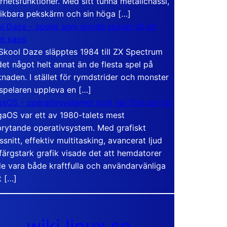
rhetsfunktioner. Med sitt tunna metallchassi,
vikbara pekskärm och sin höga […]
l Daze – spelet som gjorde skolan till ett
t kaos
Skool Daze släpptes 1984 till ZX Spectrum
det något helt annat än de flesta spel på
naden. I stället för rymdstrider och monster
 spelaren uppleva en […]
aOS – operativsystemet som var före sin tid
aOS var ett av 1980-talets mest
rytande operativsystem. Med grafiskt
ssnitt, effektiv multitasking, avancerat ljud
färgstark grafik visade det att hemdatorer
e vara både kraftfulla och användarvänliga
t […]
wiki.linux.se