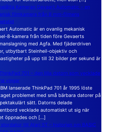
elåtta Kameran Gevaert Automatic – en
nisk filmkamera från 8 mm-filmens
hetstid
ert Automatic är en ovanlig mekanisk
el-8-kamera från tiden före Gevaerts
anslagning med Agfa. Med fjäderdriven
r, utbytbart Steinheil-objektiv och
hastigheter på upp till 32 bilder per sekund är
ThinkPad 701 – den lilla datorn som vecklade
ina vingar
IBM lanserade ThinkPad 701 år 1995 löste
taget problemet med små bärbara datorer på
spektakulärt sätt. Datorns delade
entbord vecklade automatiskt ut sig när
et öppnades och […]
 stordator till Atari ST – historien om BASIC
 GFA BASIC