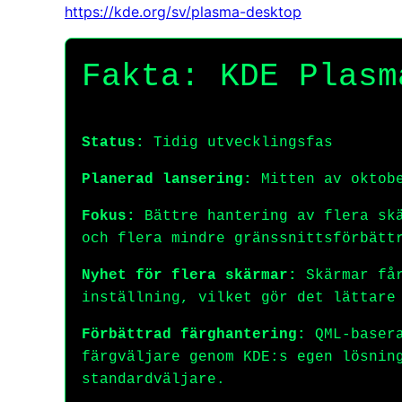
https://kde.org/sv/plasma-desktop
Fakta: KDE Plasm
Status:
Tidig utvecklingsfas
Planerad lansering:
Mitten av oktob
Fokus:
Bättre hantering av flera skä
och flera mindre gränssnittsförbätt
Nyhet för flera skärmar:
Skärmar får
inställning, vilket gör det lättare
Förbättrad färghantering:
QML-basera
färgväljare genom KDE:s egen lösnin
standardväljare.