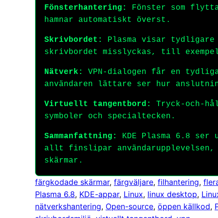
Fönsterhantering:
Fönster som flytta
hamnar automatiskt överst.
Skrivbordet:
Plasma visar tydligare 
skrivbordet misslyckas, till exempe
Nätverk:
VPN-dialogen får en tydliga
användaren lättare ser hur anslutni
Virtuellt tangentbord:
Tryck-och-hål
symboler och specialtecken.
Sammanfattning:
KDE Plasma 6.8 ser u
allt finslipar användarupplevelsen,
skärmar.
färgkodade skärmar
, 
färgväljare
, 
filhantering
, 
fle
Plasma 6.8
, 
KDE-appar
, 
Linux
, 
linux desktop
, 
Linu
nätverkshantering
, 
Open-source
, 
öppen källkod
, 