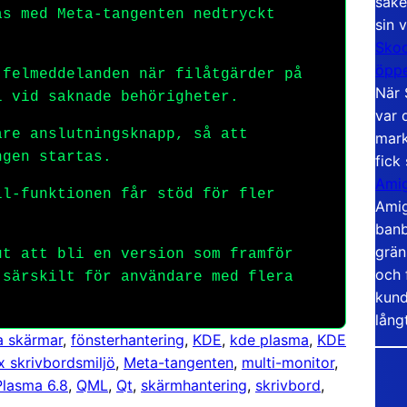
säke
s med Meta-tangenten nedtryckt
sin 
Skoo
öppe
felmeddelanden när filåtgärder på
När 
l vid saknade behörigheter.
var 
re anslutningsknapp, så att
mark
ngen startas.
fick
Amig
l-funktionen får stöd för fler
Amig
banb
grän
t att bli en version som framför
och 
 särskilt för användare med flera
kund
lång
ra skärmar
, 
fönsterhantering
, 
KDE
, 
kde plasma
, 
KDE
x skrivbordsmiljö
, 
Meta-tangenten
, 
multi-monitor
, 
Plasma 6.8
, 
QML
, 
Qt
, 
skärmhantering
, 
skrivbord
, 