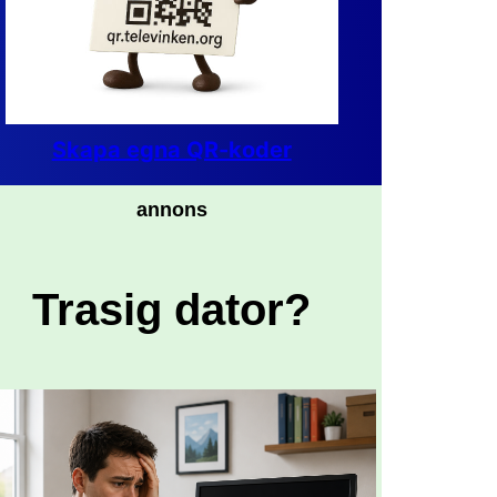
Skapa egna QR-koder
annons
Trasig dator?