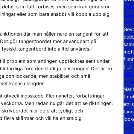
n detalj som lätt förbises, men som kan göra stor
Dubb
llningar eller som bara snabbt vill koppla upp sig
meka
stor
Geva
unktionen där man håller nere en tangent för att
dubb
r. Det gör tangentbordet mer användbart på
samm
 fysiskt tangentbord inte alltid används.
moto
film
till problem som antingen upptäcktes sent under
[…]
li färdiga före den slutliga lanseringen. Det är en
IBM 
liga och lockande, men stabilitet och små
ut s
met känns i längden.
När 
gt utvecklingsskede. Fler nyheter, förbättringar
före
veckorna. Men redan nu går det att se riktningen:
ett 
-skrivbordet mer polerat, tydligt och
tang
 flera skärmar och vill ha en smidig
lock
Från
och