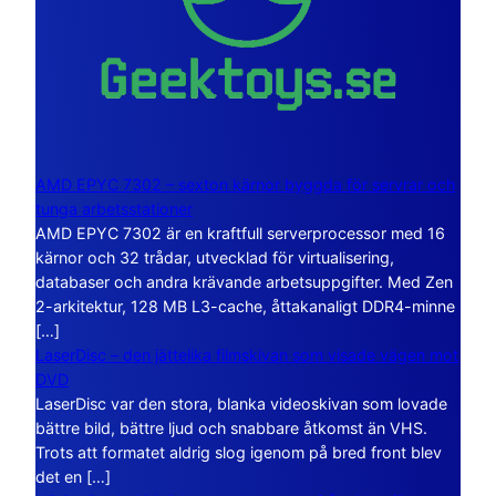
AMD EPYC 7302 – sexton kärnor byggda för servrar och
tunga arbetsstationer
AMD EPYC 7302 är en kraftfull serverprocessor med 16
kärnor och 32 trådar, utvecklad för virtualisering,
databaser och andra krävande arbetsuppgifter. Med Zen
2-arkitektur, 128 MB L3-cache, åttakanaligt DDR4-minne
[…]
LaserDisc – den jättelika filmskivan som visade vägen mot
DVD
LaserDisc var den stora, blanka videoskivan som lovade
bättre bild, bättre ljud och snabbare åtkomst än VHS.
Trots att formatet aldrig slog igenom på bred front blev
det en […]