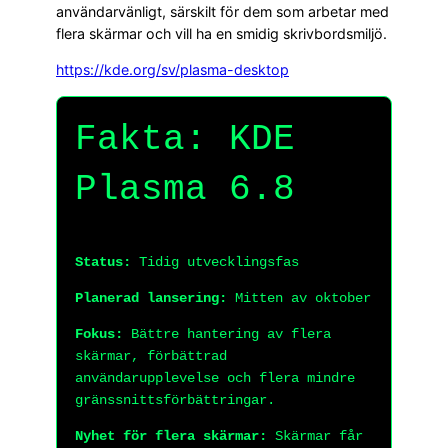
användarvänligt, särskilt för dem som arbetar med
flera skärmar och vill ha en smidig skrivbordsmiljö.
https://kde.org/sv/plasma-desktop
Fakta: KDE
Plasma 6.8
Status:
Tidig utvecklingsfas
Planerad lansering:
Mitten av oktober
Fokus:
Bättre hantering av flera
skärmar, förbättrad
användarupplevelse och flera mindre
gränssnittsförbättringar.
Nyhet för flera skärmar:
Skärmar får