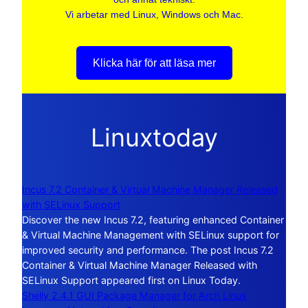
Vi arbetar med Linux, Windows och Mac.
Klicka här för att läsa mer
Linuxtoday
Incus 7.2 Container & Virtual Machine Manager Released
with SELinux Support
Discover the new Incus 7.2, featuring enhanced Container
& Virtual Machine Management with SELinux support for
improved security and performance. The post Incus 7.2
Container & Virtual Machine Manager Released with
SELinux Support appeared first on Linux Today.
Shelly 2.4.1 GUI Package Manager for Arch Linux