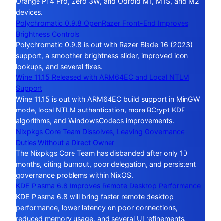
Orange Pi 4 Pro, Zero 3W, and Odroid M1, M1S, and M2
devices.
Polychromatic 0.9.8 OpenRazer Front-End Improves
Brightness Controls
Polychromatic 0.9.8 is out with Razer Blade 16 (2023)
support, a smoother brightness slider, improved icon
lookups, and several fixes.
Wine 11.15 Released with ARM64EC and Local NTLM
Support
Wine 11.15 is out with ARM64EC build support in MinGW
mode, local NTLM authentication, more BCrypt KDF
algorithms, and WindowsCodecs improvements.
Nixpkgs Core Team Dissolves, Leaving Governance
Duties Without a Direct Owner
The Nixpkgs Core Team has disbanded after only 10
months, citing burnout, poor delegation, and persistent
governance problems within NixOS.
KDE Plasma 6.8 Improves Remote Desktop Performance
KDE Plasma 6.8 will bring faster remote desktop
performance, lower latency on poor connections,
reduced memory usage, and several UI refinements.