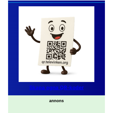
Skapa egna QR-koder
annons