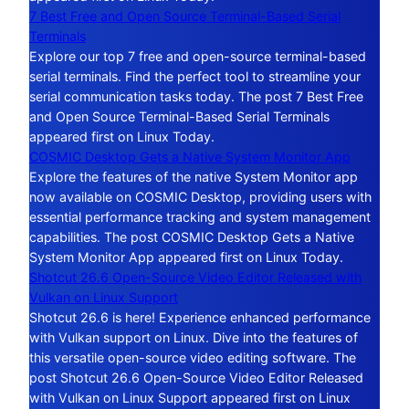
7 Best Free and Open Source Terminal-Based Serial
Terminals
Explore our top 7 free and open-source terminal-based
serial terminals. Find the perfect tool to streamline your
serial communication tasks today. The post 7 Best Free
and Open Source Terminal-Based Serial Terminals
appeared first on Linux Today.
COSMIC Desktop Gets a Native System Monitor App
Explore the features of the native System Monitor app
now available on COSMIC Desktop, providing users with
essential performance tracking and system management
capabilities. The post COSMIC Desktop Gets a Native
System Monitor App appeared first on Linux Today.
Shotcut 26.6 Open-Source Video Editor Released with
Vulkan on Linux Support
Shotcut 26.6 is here! Experience enhanced performance
with Vulkan support on Linux. Dive into the features of
this versatile open-source video editing software. The
post Shotcut 26.6 Open-Source Video Editor Released
with Vulkan on Linux Support appeared first on Linux