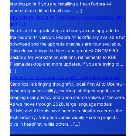
starting point if you are installing a fresh Fedora 44
workstation edition for all user… […]
Upgrade to Fedora 44 from Fedora 43 Workstation (GUI
and CLI)
Here’s are the quick steps on how you can upgrade to
the Fedora 44 version. Fedora 44 is officially available for
download and the upgrade channels are now available.
This release brings the latest and greatest GNOME 50
desktop for workstation editions, refinements to KDE
Plasma desktop and more updates. If you are trying to…
[…]
Future of AI in Ubuntu: Thoughtful Integration via Snap
Canonical is bringing thoughtful, local-first AI to Ubuntu –
enhancing accessibility, enabling intelligent agents, and
keeping user privacy and open source values at the core.
As we move through 2026, large language models
(LLMs) and AI tools have become ubiquitous across the
tech industry. Adoption varies widely – some projects
dive in headfirst, while others… […]