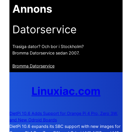
Annons
Datorservice
Trasiga dator? Och bor i Stockholm?
Bromma Datorservice sedan 2007.
Bromma Datorservice
Linuxiac.com
DietPi 10.6 Adds Support for Orange Pi 4 Pro, Zero 3W,
and New Odroid Boards
DietPi 10.6 expands its SBC support with new images for