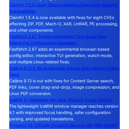
ClamAV 1.5.4 Open-Source Antivirus Fixes Eight Security
Vulnerabilities
ClamAV 1.5.4 is now available with fixes for eight CVEs
affecting ZIP, PDF, Mach-O, XAR, UnRAR, PE processing,
and other components.
Fastfetch 2.67 System Information Tool Adds New
Interactive Configuration Generator
Fastfetch 2.67 adds an experimental browser-based
config editor, interactive TUI generation, watch mode,
and multiple Linux-related fixes.
Calibre 9.13 E-Book Manager Arrives with a Batch of Bug
Fixes
Calibre 9.13 is out with fixes for Content Server search,
PDF links, cover drag-and-drop, image compression, and
Linux PDF conversion.
IceWM 4.1 Released with New Window Focus Control
The lightweight IceWM window manager reaches version
4.1 with improved focus handling, safer configuration
parsing, and updated translations.
Proxmox VE Officially Expands Beyond x86 With Arm64