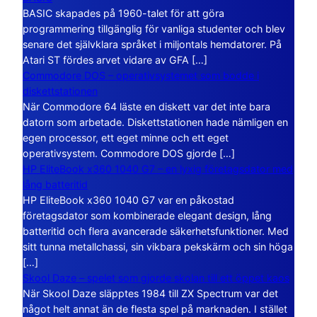
BASIC skapades på 1960-talet för att göra
programmering tillgänglig för vanliga studenter och blev
senare det självklara språket i miljontals hemdatorer. På
Atari ST fördes arvet vidare av GFA […]
Commodore DOS – operativsystemet som bodde i
diskettstationen
När Commodore 64 läste en diskett var det inte bara
datorn som arbetade. Diskettstationen hade nämligen en
egen processor, ett eget minne och ett eget
operativsystem. Commodore DOS gjorde […]
HP EliteBook x360 1040 G7 – en lyxig företagsdator med
lång batteritid
HP EliteBook x360 1040 G7 var en påkostad
företagsdator som kombinerade elegant design, lång
batteritid och flera avancerade säkerhetsfunktioner. Med
sitt tunna metallchassi, sin vikbara pekskärm och sin höga
[…]
Skool Daze – spelet som gjorde skolan till ett öppet kaos
När Skool Daze släpptes 1984 till ZX Spectrum var det
något helt annat än de flesta spel på marknaden. I stället