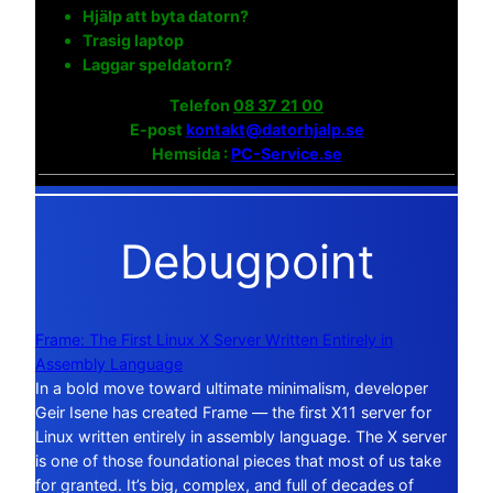
Hjälp att byta datorn?
Trasig laptop
Laggar speldatorn?
Telefon
08 37 21 00
E-post
kontakt@datorhjalp.se
Hemsida :
PC-Service.se
Debugpoint
Frame: The First Linux X Server Written Entirely in
Assembly Language
In a bold move toward ultimate minimalism, developer
Geir Isene has created Frame — the first X11 server for
Linux written entirely in assembly language. The X server
is one of those foundational pieces that most of us take
for granted. It’s big, complex, and full of decades of