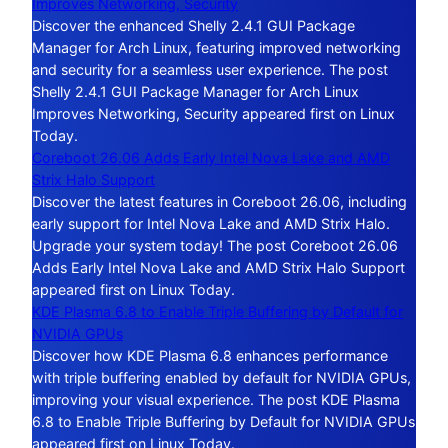
Improves Networking, Security
Discover the enhanced Shelly 2.4.1 GUI Package
Manager for Arch Linux, featuring improved networking
and security for a seamless user experience. The post
Shelly 2.4.1 GUI Package Manager for Arch Linux
Improves Networking, Security appeared first on Linux
Today.
Coreboot 26.06 Adds Early Intel Nova Lake and AMD
Strix Halo Support
Discover the latest features in Coreboot 26.06, including
early support for Intel Nova Lake and AMD Strix Halo.
Upgrade your system today! The post Coreboot 26.06
Adds Early Intel Nova Lake and AMD Strix Halo Support
appeared first on Linux Today.
KDE Plasma 6.8 to Enable Triple Buffering by Default for
NVIDIA GPUs
Discover how KDE Plasma 6.8 enhances performance
with triple buffering enabled by default for NVIDIA GPUs,
improving your visual experience. The post KDE Plasma
6.8 to Enable Triple Buffering by Default for NVIDIA GPUs
appeared first on Linux Today.