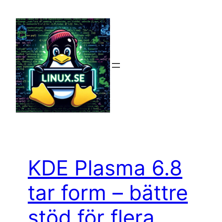
Hoppa
till
innehåll
KDE Plasma 6.8
tar form – bättre
stöd för flera