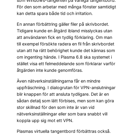
som Windows-tangenten på vanliga tangentbord.
För den som arbetar med många fönster samtidigt
kan detta spara både tid och irritation.
En annan förbättring gäller filer på skrivbordet.
Tidigare kunde en åtgärd ibland misslyckas utan
att användaren fick en tydlig förklaring. Om man
till exempel försökte radera en fil från skrivbordet
utan att ha rätt behörighet kunde det kännas som
om ingenting hände. I Plasma 6.8 ska systemet i
stället visa ett felmeddelande som förklarar varför
åtgärden inte kunde genomföras.
Även nätverksinställningarna får en mindre
uppfräschning. I dialogrutan för VPN-anslutningar
blir knappen för att ansluta tydligare. Det är en
sådan detalj som lätt förbises, men som kan göra
stor skillnad för den som inte är van vid
nätverksinställningar eller som bara snabbt vill
koppla upp sig mot ett VPN.
Plasmas virtuella tangentbord förbättras också.