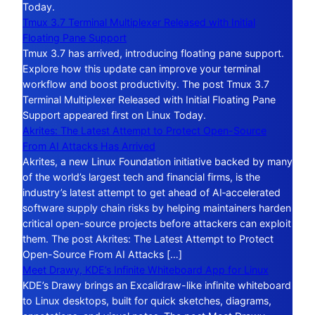
Today.
Tmux 3.7 Terminal Multiplexer Released with Initial
Floating Pane Support
Tmux 3.7 has arrived, introducing floating pane support.
Explore how this update can improve your terminal
workflow and boost productivity. The post Tmux 3.7
Terminal Multiplexer Released with Initial Floating Pane
Support appeared first on Linux Today.
Akrites: The Latest Attempt to Protect Open-Source
From AI Attacks Has Arrived
Akrites, a new Linux Foundation initiative backed by many
of the world’s largest tech and financial firms, is the
industry’s latest attempt to get ahead of AI‑accelerated
software supply chain risks by helping maintainers harden
critical open-source projects before attackers can exploit
them. The post Akrites: The Latest Attempt to Protect
Open-Source From AI Attacks […]
Meet Drawy, KDE’s Infinite Whiteboard App for Linux
KDE’s Drawy brings an Excalidraw-like infinite whiteboard
to Linux desktops, built for quick sketches, diagrams,