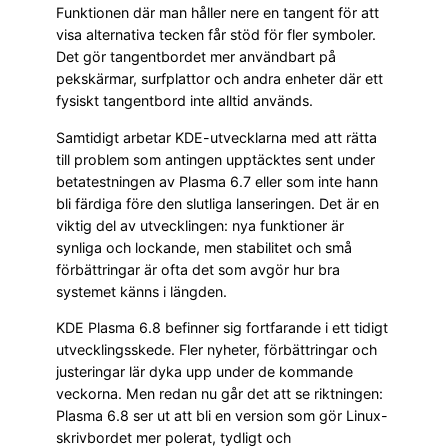
Funktionen där man håller nere en tangent för att
visa alternativa tecken får stöd för fler symboler.
Det gör tangentbordet mer användbart på
pekskärmar, surfplattor och andra enheter där ett
fysiskt tangentbord inte alltid används.
Samtidigt arbetar KDE-utvecklarna med att rätta
till problem som antingen upptäcktes sent under
betatestningen av Plasma 6.7 eller som inte hann
bli färdiga före den slutliga lanseringen. Det är en
viktig del av utvecklingen: nya funktioner är
synliga och lockande, men stabilitet och små
förbättringar är ofta det som avgör hur bra
systemet känns i längden.
KDE Plasma 6.8 befinner sig fortfarande i ett tidigt
utvecklingsskede. Fler nyheter, förbättringar och
justeringar lär dyka upp under de kommande
veckorna. Men redan nu går det att se riktningen:
Plasma 6.8 ser ut att bli en version som gör Linux-
skrivbordet mer polerat, tydligt och