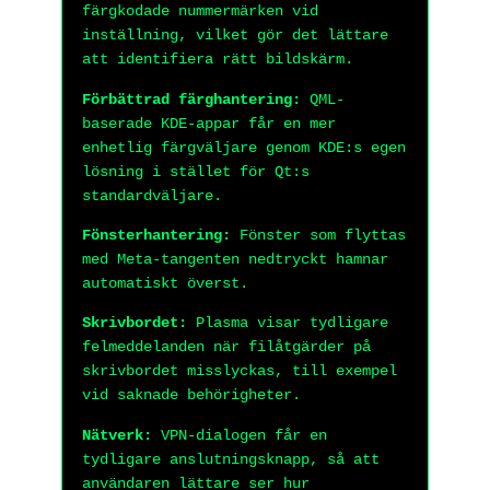
färgkodade nummermärken vid
inställning, vilket gör det lättare
att identifiera rätt bildskärm.
Förbättrad färghantering:
QML-
baserade KDE-appar får en mer
enhetlig färgväljare genom KDE:s egen
lösning i stället för Qt:s
standardväljare.
Fönsterhantering:
Fönster som flyttas
med Meta-tangenten nedtryckt hamnar
automatiskt överst.
Skrivbordet:
Plasma visar tydligare
felmeddelanden när filåtgärder på
skrivbordet misslyckas, till exempel
vid saknade behörigheter.
Nätverk:
VPN-dialogen får en
tydligare anslutningsknapp, så att
användaren lättare ser hur