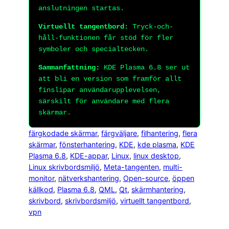
anslutningen startas.
Virtuellt tangentbord:
Tryck-och-
håll-funktionen får stöd för fler
symboler och specialtecken.
Sammanfattning:
KDE Plasma 6.8 ser ut
att bli en version som framför allt
finslipar användarupplevelsen,
särskilt för användare med flera
skärmar.
färgkodade skärmar
, 
färgväljare
, 
filhantering
, 
flera
skärmar
, 
fönsterhantering
, 
KDE
, 
kde plasma
, 
KDE
Plasma 6.8
, 
KDE-appar
, 
Linux
, 
linux desktop
, 
Linux skrivbordsmiljö
, 
Meta-tangenten
, 
multi-
monitor
, 
nätverkshantering
, 
Open-source
, 
öppen
källkod
, 
Plasma 6.8
, 
QML
, 
Qt
, 
skärmhantering
, 
skrivbord
, 
skrivbordsmiljö
, 
virtuellt tangentbord
, 
vpn