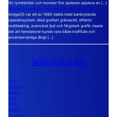
för rymdstrider och monster fick spelaren uppleva en […]
AmigaOS – operativsystemet som var före sin tid
AmigaOS var ett av 1980-talets mest banbrytande
operativsystem. Med grafiskt gränssnitt, effektiv
multitasking, avancerat ljud och färgstark grafik visade
det att hemdatorer kunde vara både kraftfulla och
användarvänliga långt […]
wiki.linux.se
nl(1)
nohup(1)
pon(1)
ld(1)
nm(1)
ndiff(1)
gstack(1)