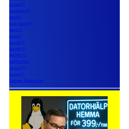
pmap(1)
hugetop(1)
lsirq(1)
pcp-ipcs(1)
lsipc(1)
ipcs(1)
ipcmk(1)
ipcrm(1)
mkfifo(1)
mkfifo(1p)
uconv(1)
iconv(1)
Debian Source list