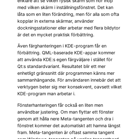
enklare att se vilken fysisk skärm som hör ihop
med vilken skärm i inställningsfönstret. Det kan
låta som en liten förändring, men för alla som ofta
kopplar in externa skärmar, använder
dockningsstationer eller arbetar med flera bildytor
är det en mycket praktisk förbättring.
Även färghanteringen i KDE-program får en
förbättring. QML-baserade KDE-appar kommer
att använda KDE:s egen färgväljare i stället för
Qt:s standardvariant. Resultatet blir ett mer
enhetligt gränssnitt där programmen känns mer
sammanhängande. För användaren innebär det att
verktygen beter sig mer konsekvent, oavsett vilket
KDE-program man arbetar i.
Fönsterhanteringen får också en liten men
användbar justering. Om man flyttar ett fönster
genom att hålla nere Meta-tangenten och dra i
fönstret kommer det automatiskt att hamna längst
fram. Meta-tangenten är oftast samma tangent