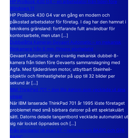
HP ProBook 430 G4 – en arbetsdator från tiden före
Windows 11
HP ProBook 430 G4 var en gång en modern och
påkostad arbetsdator för företag. I dag har den hamnat i
teknikens gränsland: fortfarande fullt användbar för
kontorsarbete, men utan […]
Dubbelåtta Kameran Gevaert Automatic – en mekanisk
filmkamera från 8 mm-filmens storhetstid
Gevaert Automatic är en ovanlig mekanisk dubbel-8-
kamera från tiden före Gevaerts sammanslagning med
Agfa. Med fjäderdriven motor, utbytbart Steinheil-
objektiv och filmhastigheter på upp till 32 bilder per
sekund är […]
IBM ThinkPad 701 – den lilla datorn som vecklade ut sina
vingar
När IBM lanserade ThinkPad 701 år 1995 löste företaget
problemet med små bärbara datorer på ett spektakulärt
sätt. Datorns delade tangentbord vecklade automatiskt ut
sig när locket öppnades och […]
Från stordator till Atari ST – historien om BASIC och GFA
BASIC