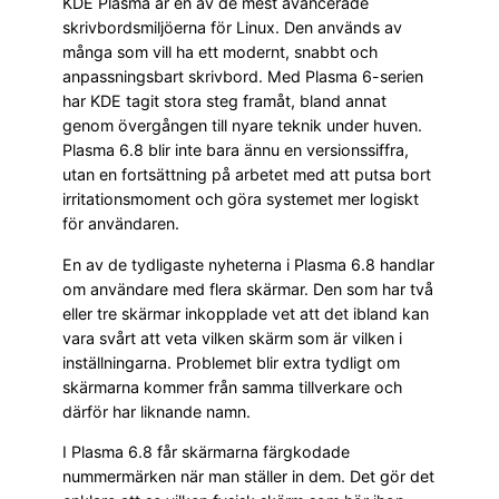
KDE Plasma är en av de mest avancerade
skrivbordsmiljöerna för Linux. Den används av
många som vill ha ett modernt, snabbt och
anpassningsbart skrivbord. Med Plasma 6-serien
har KDE tagit stora steg framåt, bland annat
genom övergången till nyare teknik under huven.
Plasma 6.8 blir inte bara ännu en versionssiffra,
utan en fortsättning på arbetet med att putsa bort
irritationsmoment och göra systemet mer logiskt
för användaren.
En av de tydligaste nyheterna i Plasma 6.8 handlar
om användare med flera skärmar. Den som har två
eller tre skärmar inkopplade vet att det ibland kan
vara svårt att veta vilken skärm som är vilken i
inställningarna. Problemet blir extra tydligt om
skärmarna kommer från samma tillverkare och
därför har liknande namn.
I Plasma 6.8 får skärmarna färgkodade
nummermärken när man ställer in dem. Det gör det