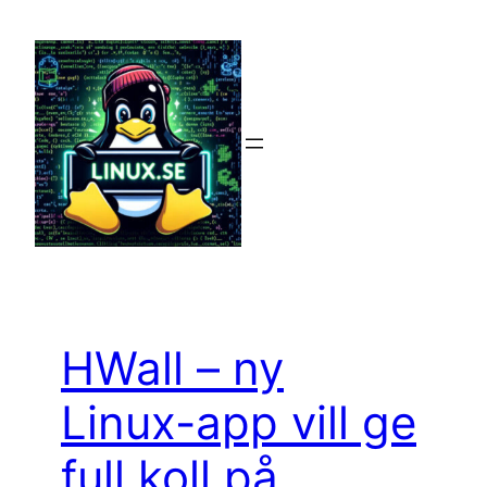
Hoppa
till
innehåll
HWall – ny
Linux-app vill ge
full koll på