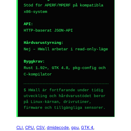
Stöd för APERF/MPERF på kompatibla
x86-system
API:
HTTP-baserat JSON-API
Hårdvarustyrning:
Nej – HWall arbetar i read-only-läge
Byggkrav:
Rust 1.92+, GTK 4.8, pkg-config och
C-kompilator
$ HWall är fortfarande under tidig
utveckling och hårdvarustödet beror
på Linux-kärnan, drivrutiner,
firmware och tillgängliga sensorer.
CLI
, 
CPU
, 
CSV
, 
dmidecode
, 
gpu
, 
GTK 4
, 