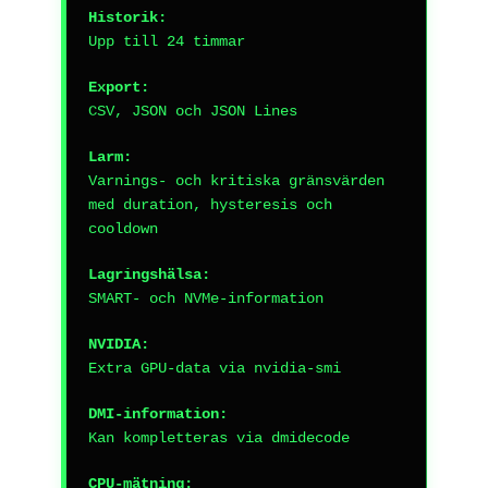
Historik:
Upp till 24 timmar
Export:
CSV, JSON och JSON Lines
Larm:
Varnings- och kritiska gränsvärden
med duration, hysteresis och
cooldown
Lagringshälsa:
SMART- och NVMe-information
NVIDIA:
Extra GPU-data via nvidia-smi
DMI-information:
Kan kompletteras via dmidecode
CPU-mätning: