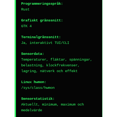
Programmeringsspråk:
Rust
Grafiskt gränssnitt:
GTK 4
Terminalgränssnitt:
Ja, interaktivt TUI/CLI
Sensordata:
Temperaturer, fläktar, spänningar,
belastning, klockfrekvenser,
lagring, nätverk och effekt
Linux hwmon:
/sys/class/hwmon
Sensorstatistik:
Aktuellt, minimum, maximum och
medelvärde