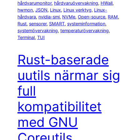
hårdvarumonitor
, 
hårdvaruövervakning
, 
HWall
, 
hwmon
, 
JSON
, 
Linux
, 
Linux verktyg
, 
Linux-
hårdvara
, 
nvidia-smi
, 
NVMe
, 
Open-source
, 
RAM
, 
Rust
, 
sensorer
, 
SMART
, 
systeminformation
, 
systemövervakning
, 
temperaturövervakning
, 
Terminal
, 
TUI
Rust-baserade
uutils närmar sig
full
kompatibilitet
med GNU
Coreutils