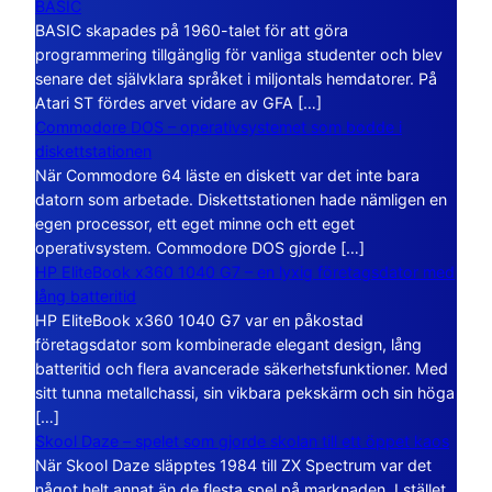
BASIC
BASIC skapades på 1960-talet för att göra
programmering tillgänglig för vanliga studenter och blev
senare det självklara språket i miljontals hemdatorer. På
Atari ST fördes arvet vidare av GFA […]
Commodore DOS – operativsystemet som bodde i
diskettstationen
När Commodore 64 läste en diskett var det inte bara
datorn som arbetade. Diskettstationen hade nämligen en
egen processor, ett eget minne och ett eget
operativsystem. Commodore DOS gjorde […]
HP EliteBook x360 1040 G7 – en lyxig företagsdator med
lång batteritid
HP EliteBook x360 1040 G7 var en påkostad
företagsdator som kombinerade elegant design, lång
batteritid och flera avancerade säkerhetsfunktioner. Med
sitt tunna metallchassi, sin vikbara pekskärm och sin höga
[…]
Skool Daze – spelet som gjorde skolan till ett öppet kaos
När Skool Daze släpptes 1984 till ZX Spectrum var det
något helt annat än de flesta spel på marknaden. I stället