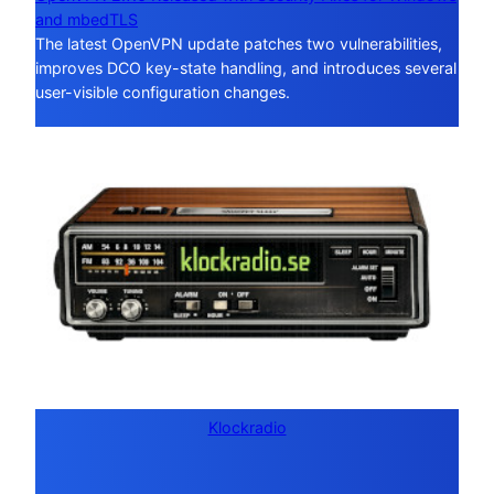
and mbedTLS
The latest OpenVPN update patches two vulnerabilities,
improves DCO key-state handling, and introduces several
user-visible configuration changes.
Klockradio