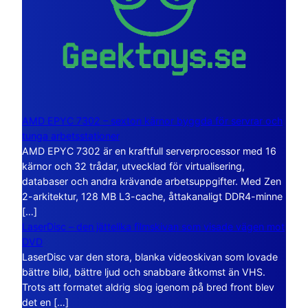
AMD EPYC 7302 – sexton kärnor byggda för servrar och
tunga arbetsstationer
AMD EPYC 7302 är en kraftfull serverprocessor med 16
kärnor och 32 trådar, utvecklad för virtualisering,
databaser och andra krävande arbetsuppgifter. Med Zen
2-arkitektur, 128 MB L3-cache, åttakanaligt DDR4-minne
[…]
LaserDisc – den jättelika filmskivan som visade vägen mot
DVD
LaserDisc var den stora, blanka videoskivan som lovade
bättre bild, bättre ljud och snabbare åtkomst än VHS.
Trots att formatet aldrig slog igenom på bred front blev
det en […]