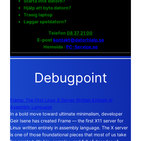
Starta inte datorn?
Hjälp att byta datorn?
Trasig laptop
Laggar speldatorn?
Telefon
08 37 21 00
E-post
kontakt@datorhjalp.se
Hemsida :
PC-Service.se
Debugpoint
Frame: The First Linux X Server Written Entirely in
Assembly Language
In a bold move toward ultimate minimalism, developer
Geir Isene has created Frame — the first X11 server for
Linux written entirely in assembly language. The X server
is one of those foundational pieces that most of us take