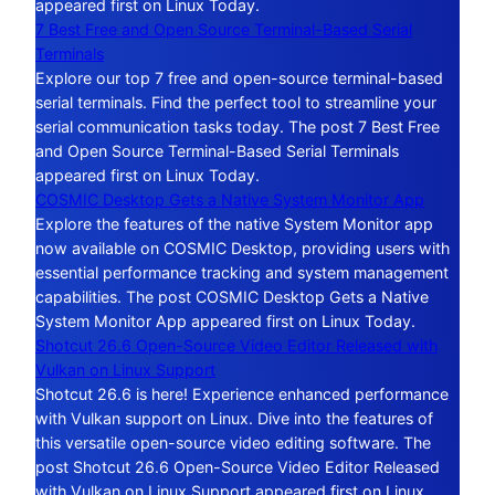
appeared first on Linux Today.
7 Best Free and Open Source Terminal-Based Serial
Terminals
Explore our top 7 free and open-source terminal-based
serial terminals. Find the perfect tool to streamline your
serial communication tasks today. The post 7 Best Free
and Open Source Terminal-Based Serial Terminals
appeared first on Linux Today.
COSMIC Desktop Gets a Native System Monitor App
Explore the features of the native System Monitor app
now available on COSMIC Desktop, providing users with
essential performance tracking and system management
capabilities. The post COSMIC Desktop Gets a Native
System Monitor App appeared first on Linux Today.
Shotcut 26.6 Open-Source Video Editor Released with
Vulkan on Linux Support
Shotcut 26.6 is here! Experience enhanced performance
with Vulkan support on Linux. Dive into the features of
this versatile open-source video editing software. The
post Shotcut 26.6 Open-Source Video Editor Released
with Vulkan on Linux Support appeared first on Linux