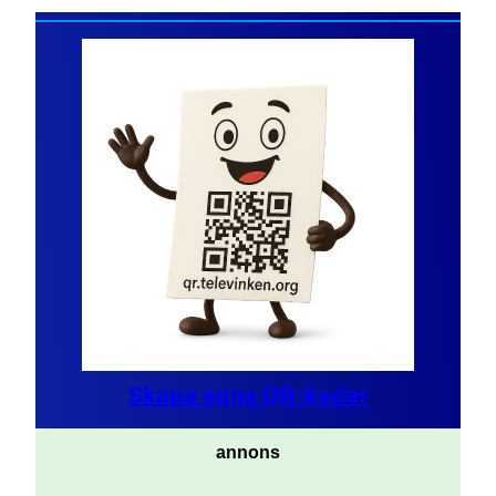
Skapa egna QR-koder
annons