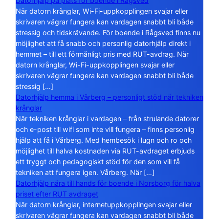
Datorhjälp på plats för boende i Rågsved
När datorn krånglar, Wi-Fi-uppkopplingen svajar eller
skrivaren vägrar fungera kan vardagen snabbt bli både
stressig och tidskrävande. För boende i Rågsved finns nu
möjlighet att få snabb och personlig datorhjälp direkt i
hemmet – till ett förmånligt pris med RUT-avdrag. När
datorn krånglar, Wi-Fi-uppkopplingen svajar eller
skrivaren vägrar fungera kan vardagen snabbt bli både
stressig […]
Datorhjälp hemma i Vårberg – personligt stöd när tekniken
krånglar
När tekniken krånglar i vardagen – från strulande datorer
och e-post till wifi som inte vill fungera – finns personlig
hjälp att få i Vårberg. Med hembesök i lugn och ro och
möjlighet till halva kostnaden via RUT-avdraget erbjuds
ett tryggt och pedagogiskt stöd för den som vill få
tekniken att fungera igen. Vårberg. När […]
Datorhjälp nära till hands för boende i Norsborg för halva
priset efter RUT avdraget
När datorn krånglar, internetuppkopplingen svajar eller
skrivaren vägrar fungera kan vardagen snabbt bli både