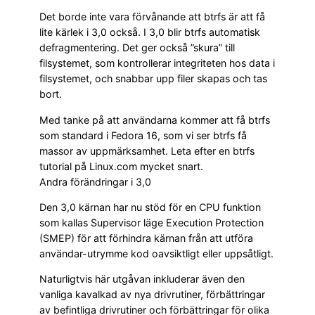
Det borde inte vara förvånande att btrfs är att få
lite kärlek i 3,0 också. I 3,0 blir btrfs automatisk
defragmentering. Det ger också ”skura” till
filsystemet, som kontrollerar integriteten hos data i
filsystemet, och snabbar upp filer skapas och tas
bort.
Med tanke på att användarna kommer att få btrfs
som standard i Fedora 16, som vi ser btrfs få
massor av uppmärksamhet. Leta efter en btrfs
tutorial på Linux.com mycket snart.
Andra förändringar i 3,0
Den 3,0 kärnan har nu stöd för en CPU funktion
som kallas Supervisor läge Execution Protection
(SMEP) för att förhindra kärnan från att utföra
användar-utrymme kod oavsiktligt eller uppsåtligt.
Naturligtvis här utgåvan inkluderar även den
vanliga kavalkad av nya drivrutiner, förbättringar
av befintliga drivrutiner och förbättringar för olika