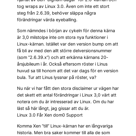
tog wraps av Linux 3.0. Även om inte ett stort
steg från 2.6.39, behöver släppa några
förändringar värda eyeballing.
Som nämndes i början av cykeln för denna kärna
är 3,0 milstolpe inte om stora nya funktioner i
Linux-kärnan. Istället var den version bump om att
få bli av med den allt större delversionsnummer
(som ”2.6.39.x”) och att erkänna kärnans 20-
årsjubileum i år. Också eftersom röster i Linus
huvud sa till honom att det var dags för en version
bula. Tur att Linus lyssnar på röster, va?
Nu när vi har fått den stora disclaimer ur vägen har
det skett ett antal förändringar i Linux 3,0 värt att
notera om du är intresserad av Linux. Om du har
läst så här långt, jag gissar att du är.
Linux 3.0 Får Xen dom0 Support
Komma Xen ”till” Linux-kärnan har en långvariga
historia. Men bra saker kommer till alla de som