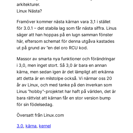
arkitekturer.
Linux Nästa?
Framöver kommer nästa kärnan vara 3,1 i stället
för 3.0.1 – det stabila lag som får nästa siffra. Linus
säger att han hoppas på en lugn samman fönster
här, eftersom schemat för denna utgåva kastades
ut på grund av ”en del oro RCU kod.
Massor av smarta nya funktioner och förändringar
i 3,0, men inget stort. Så 3,0 är bara en annan
kärna, men sedan igen är det lämpligt att erkänna
att detta är en milstolpe också. Vi närmar oss 20
år av Linux, och med tanke på den inverkan som
Linus ”hobby”-projektet har haft på världen, det är
bara rättvist att kärnan får en stor version bump
för sin födelsedag.
Översatt från Linux.com
3.0
, 
kärna
, 
kernel