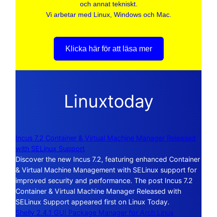
och annat tekniskt.
Vi arbetar med Linux, Windows och Mac.
Klicka här för att läsa mer
Linuxtoday
Incus 7.2 Container & Virtual Machine Manager Released
with SELinux Support
Discover the new Incus 7.2, featuring enhanced Container
& Virtual Machine Management with SELinux support for
improved security and performance. The post Incus 7.2
Container & Virtual Machine Manager Released with
SELinux Support appeared first on Linux Today.
Shelly 2.4.1 GUI Package Manager for Arch Linux