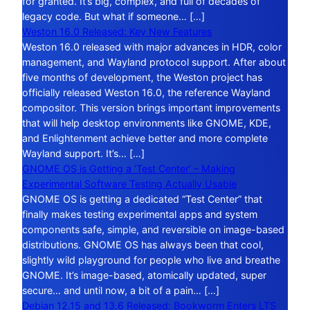
for granted. It’s big, complex, and full of decades of
legacy code. But what if someone… […]
Weston 16.0 Released: Key New Features
Weston 16.0 released with major advances in HDR, color
management, and Wayland protocol support. After about
five months of development, the Weston project has
officially released Weston 16.0, the reference Wayland
compositor. This version brings important improvements
that will help desktop environments like GNOME, KDE,
and Enlightenment achieve better and more complete
Wayland support. It’s… […]
GNOME OS is Getting a ‘Test Center’ – Making
Experimental Software Testing Actually Usable
GNOME OS is getting a dedicated “Test Center” that
finally makes testing experimental apps and system
components safe, simple, and reversible on image-based
distributions. GNOME OS has always been that cool,
slightly wild playground for people who live and breathe
GNOME. It’s image-based, atomically updated, super
secure… and until now, a bit of a pain… […]
Debian 12.15 and 13.6 Released: Bookworm Enters LTS