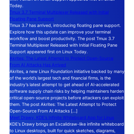
Today.
Tmux 3.7 Terminal Multiplexer Released with Initial
Floating Pane Support
Tmux 3.7 has arrived, introducing floating pane support.
Explore how this update can improve your terminal
workflow and boost productivity. The post Tmux 3.7
Terminal Multiplexer Released with Initial Floating Pane
Support appeared first on Linux Today.
Akrites: The Latest Attempt to Protect Open-Source
From AI Attacks Has Arrived
Akrites, a new Linux Foundation initiative backed by many
of the world’s largest tech and financial firms, is the
industry’s latest attempt to get ahead of AI‑accelerated
software supply chain risks by helping maintainers harden
critical open-source projects before attackers can exploit
them. The post Akrites: The Latest Attempt to Protect
Open-Source From AI Attacks […]
Meet Drawy, KDE’s Infinite Whiteboard App for Linux
KDE’s Drawy brings an Excalidraw-like infinite whiteboard
to Linux desktops, built for quick sketches, diagrams,