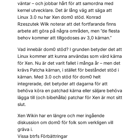
väntar – och jobbar hårt för att samordna med
kernel utvecklare. Det är lång väg att säga att
Linux 3.0 nu har Xen dom0 stöd. Konrad
Rzeszutek Wilk noterar att det fortfarande finns
arbete att göra på några områden, men ”de flesta
behov kommer att tillgodoses av 3,0 kärnan.”
Vad innebär dom0 stöd? I grunden betyder det att
Linux kommer att kunna användas som värd kärna
för Xen. Nu är det varit fallet i många år – men det
krävs Patcha kärnan, i stället för beståndet stöd i
kärnan. Med 3.0 och stöd för dom0 helt
integrerade, det betyder att dagarna för att
behöva köra en patchad kärna eller säljare behöva
lägga till (och bibehålla) patchar för Xen är mot sitt
slut.
Xen Wikin har en längre och mer ingående
diskussion om dom0 för folk som verkligen vill
gräva i.
Vissa btrfs Förbättringar