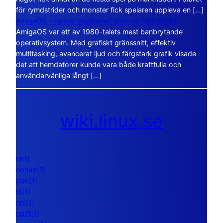
för rymdstrider och monster fick spelaren uppleva en […]
AmigaOS – operativsystemet som var före sin tid
AmigaOS var ett av 1980-talets mest banbrytande
operativsystem. Med grafiskt gränssnitt, effektiv
multitasking, avancerat ljud och färgstark grafik visade
det att hemdatorer kunde vara både kraftfulla och
användarvänliga långt […]
wiki.linux.se
nl(1)
nohup(1)
pon(1)
ld(1)
nm(1)
ndiff(1)