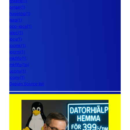
gstack(1)
pmap(1)
hugetop(1)
lsirq(1)
pcp-ipcs(1)
lsipc(1)
ipcs(1)
ipcmk(1)
ipcrm(1)
mkfifo(1)
mkfifo(1p)
uconv(1)
iconv(1)
Debian Source list