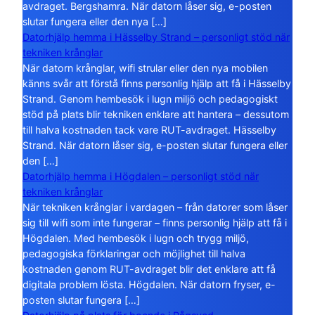
avdraget. Bergshamra. När datorn låser sig, e-posten
slutar fungera eller den nya […]
Datorhjälp hemma i Hässelby Strand – personligt stöd när
tekniken krånglar
När datorn krånglar, wifi strular eller den nya mobilen
känns svår att förstå finns personlig hjälp att få i Hässelby
Strand. Genom hembesök i lugn miljö och pedagogiskt
stöd på plats blir tekniken enklare att hantera – dessutom
till halva kostnaden tack vare RUT-avdraget. Hässelby
Strand. När datorn låser sig, e-posten slutar fungera eller
den […]
Datorhjälp hemma i Högdalen – personligt stöd när
tekniken krånglar
När tekniken krånglar i vardagen – från datorer som låser
sig till wifi som inte fungerar – finns personlig hjälp att få i
Högdalen. Med hembesök i lugn och trygg miljö,
pedagogiska förklaringar och möjlighet till halva
kostnaden genom RUT-avdraget blir det enklare att få
digitala problem lösta. Högdalen. När datorn fryser, e-
posten slutar fungera […]