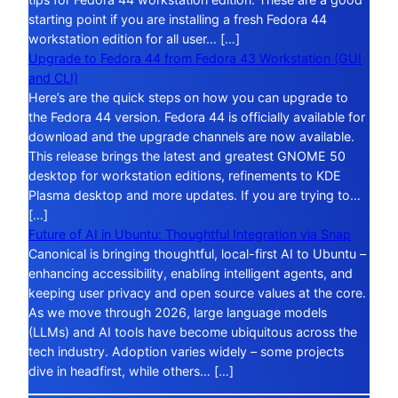
starting point if you are installing a fresh Fedora 44
workstation edition for all user… […]
Upgrade to Fedora 44 from Fedora 43 Workstation (GUI
and CLI)
Here’s are the quick steps on how you can upgrade to
the Fedora 44 version. Fedora 44 is officially available for
download and the upgrade channels are now available.
This release brings the latest and greatest GNOME 50
desktop for workstation editions, refinements to KDE
Plasma desktop and more updates. If you are trying to…
[…]
Future of AI in Ubuntu: Thoughtful Integration via Snap
Canonical is bringing thoughtful, local-first AI to Ubuntu –
enhancing accessibility, enabling intelligent agents, and
keeping user privacy and open source values at the core.
As we move through 2026, large language models
(LLMs) and AI tools have become ubiquitous across the
tech industry. Adoption varies widely – some projects
dive in headfirst, while others… […]