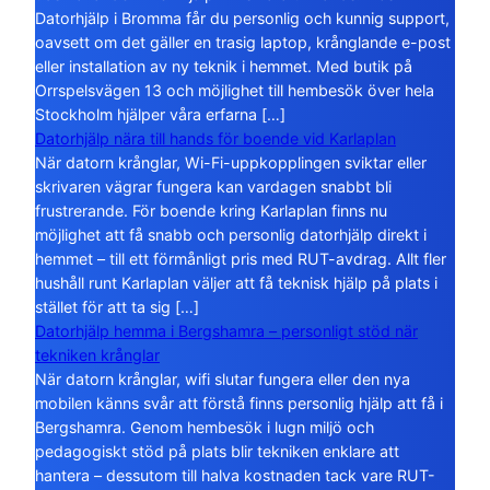
Datorhjälp i Bromma får du personlig och kunnig support,
oavsett om det gäller en trasig laptop, krånglande e-post
eller installation av ny teknik i hemmet. Med butik på
Orrspelsvägen 13 och möjlighet till hembesök över hela
Stockholm hjälper våra erfarna […]
Datorhjälp nära till hands för boende vid Karlaplan
När datorn krånglar, Wi-Fi-uppkopplingen sviktar eller
skrivaren vägrar fungera kan vardagen snabbt bli
frustrerande. För boende kring Karlaplan finns nu
möjlighet att få snabb och personlig datorhjälp direkt i
hemmet – till ett förmånligt pris med RUT-avdrag. Allt fler
hushåll runt Karlaplan väljer att få teknisk hjälp på plats i
stället för att ta sig […]
Datorhjälp hemma i Bergshamra – personligt stöd när
tekniken krånglar
När datorn krånglar, wifi slutar fungera eller den nya
mobilen känns svår att förstå finns personlig hjälp att få i
Bergshamra. Genom hembesök i lugn miljö och
pedagogiskt stöd på plats blir tekniken enklare att
hantera – dessutom till halva kostnaden tack vare RUT-