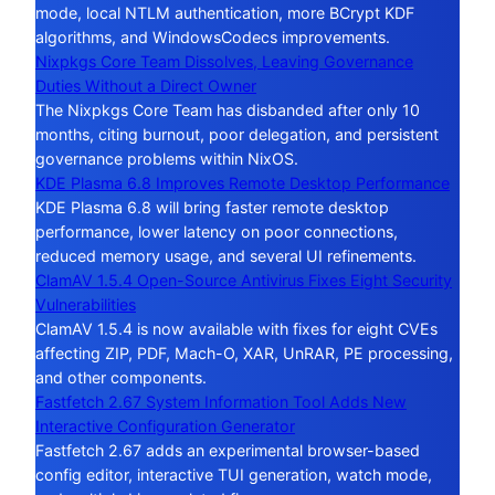
mode, local NTLM authentication, more BCrypt KDF
algorithms, and WindowsCodecs improvements.
Nixpkgs Core Team Dissolves, Leaving Governance
Duties Without a Direct Owner
The Nixpkgs Core Team has disbanded after only 10
months, citing burnout, poor delegation, and persistent
governance problems within NixOS.
KDE Plasma 6.8 Improves Remote Desktop Performance
KDE Plasma 6.8 will bring faster remote desktop
performance, lower latency on poor connections,
reduced memory usage, and several UI refinements.
ClamAV 1.5.4 Open-Source Antivirus Fixes Eight Security
Vulnerabilities
ClamAV 1.5.4 is now available with fixes for eight CVEs
affecting ZIP, PDF, Mach-O, XAR, UnRAR, PE processing,
and other components.
Fastfetch 2.67 System Information Tool Adds New
Interactive Configuration Generator
Fastfetch 2.67 adds an experimental browser-based
config editor, interactive TUI generation, watch mode,