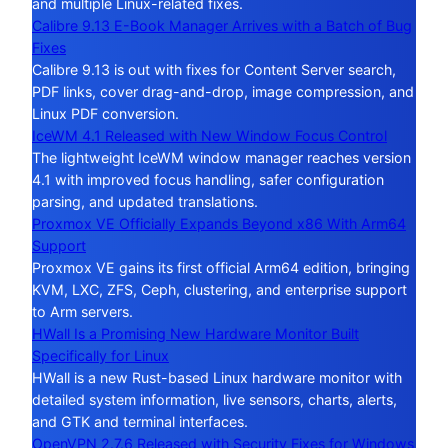
and multiple Linux-related fixes.
Calibre 9.13 E-Book Manager Arrives with a Batch of Bug
Fixes
Calibre 9.13 is out with fixes for Content Server search,
PDF links, cover drag-and-drop, image compression, and
Linux PDF conversion.
IceWM 4.1 Released with New Window Focus Control
The lightweight IceWM window manager reaches version
4.1 with improved focus handling, safer configuration
parsing, and updated translations.
Proxmox VE Officially Expands Beyond x86 With Arm64
Support
Proxmox VE gains its first official Arm64 edition, bringing
KVM, LXC, ZFS, Ceph, clustering, and enterprise support
to Arm servers.
HWall Is a Promising New Hardware Monitor Built
Specifically for Linux
HWall is a new Rust-based Linux hardware monitor with
detailed system information, live sensors, charts, alerts,
and GTK and terminal interfaces.
OpenVPN 2.7.6 Released with Security Fixes for Windows