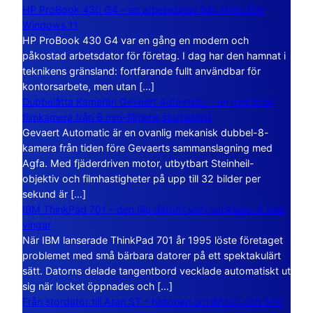
HP ProBook 430 G4 – en arbetsdator från tiden före
Windows 11
HP ProBook 430 G4 var en gång en modern och
påkostad arbetsdator för företag. I dag har den hamnat i
teknikens gränsland: fortfarande fullt användbar för
kontorsarbete, men utan […]
Dubbelåtta Kameran Gevaert Automatic – en mekanisk
filmkamera från 8 mm-filmens storhetstid
Gevaert Automatic är en ovanlig mekanisk dubbel-8-
kamera från tiden före Gevaerts sammanslagning med
Agfa. Med fjäderdriven motor, utbytbart Steinheil-
objektiv och filmhastigheter på upp till 32 bilder per
sekund är […]
IBM ThinkPad 701 – den lilla datorn som vecklade ut sina
vingar
När IBM lanserade ThinkPad 701 år 1995 löste företaget
problemet med små bärbara datorer på ett spektakulärt
sätt. Datorns delade tangentbord vecklade automatiskt ut
sig när locket öppnades och […]
Från stordator till Atari ST – historien om BASIC och GFA