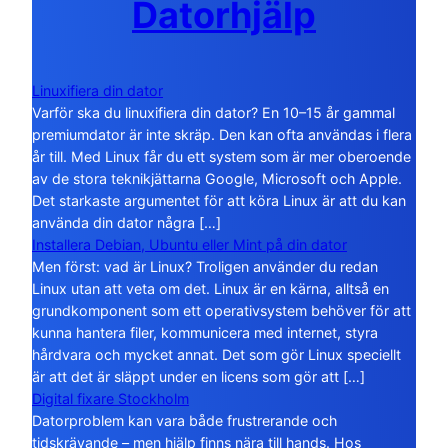
Datorhjälp
Linuxifiera din dator
Varför ska du linuxifiera din dator? En 10–15 år gammal
premiumdator är inte skräp. Den kan ofta användas i flera
år till. Med Linux får du ett system som är mer oberoende
av de stora teknikjättarna Google, Microsoft och Apple.
Det starkaste argumentet för att köra Linux är att du kan
använda din dator några […]
Installera Debian, Ubuntu eller Mint på din dator
Men först: vad är Linux? Troligen använder du redan
Linux utan att veta om det. Linux är en kärna, alltså en
grundkomponent som ett operativsystem behöver för att
kunna hantera filer, kommunicera med internet, styra
hårdvara och mycket annat. Det som gör Linux speciellt
är att det är släppt under en licens som gör att […]
Digital fixare Stockholm
Datorproblem kan vara både frustrerande och
tidskrävande – men hjälp finns nära till hands. Hos