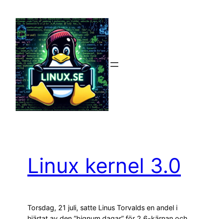
Hoppa
till
innehåll
Linux kernel 3.0
Torsdag, 21 juli, satte Linus Torvalds en andel i
hjärtat av den ”bignum dagar” för 2.6-kärnan och