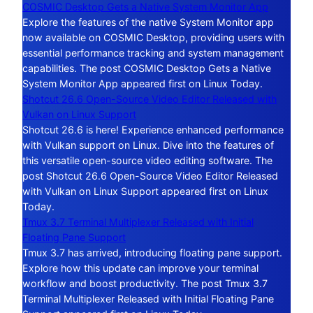
COSMIC Desktop Gets a Native System Monitor App
Explore the features of the native System Monitor app
now available on COSMIC Desktop, providing users with
essential performance tracking and system management
capabilities. The post COSMIC Desktop Gets a Native
System Monitor App appeared first on Linux Today.
Shotcut 26.6 Open-Source Video Editor Released with
Vulkan on Linux Support
Shotcut 26.6 is here! Experience enhanced performance
with Vulkan support on Linux. Dive into the features of
this versatile open-source video editing software. The
post Shotcut 26.6 Open-Source Video Editor Released
with Vulkan on Linux Support appeared first on Linux
Today.
Tmux 3.7 Terminal Multiplexer Released with Initial
Floating Pane Support
Tmux 3.7 has arrived, introducing floating pane support.
Explore how this update can improve your terminal
workflow and boost productivity. The post Tmux 3.7
Terminal Multiplexer Released with Initial Floating Pane