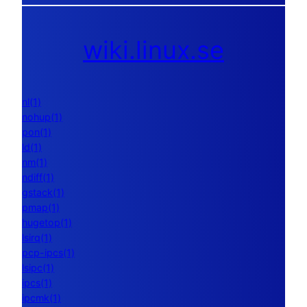
wiki.linux.se
nl(1)
nohup(1)
pon(1)
ld(1)
nm(1)
ndiff(1)
gstack(1)
pmap(1)
hugetop(1)
lsirq(1)
pcp-ipcs(1)
lsipc(1)
ipcs(1)
ipcmk(1)