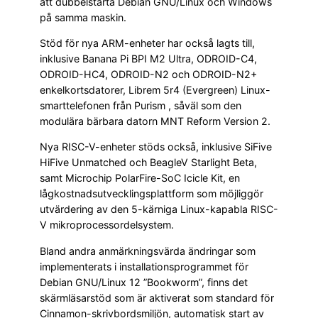
att dubbelstarta Debian GNU/Linux och Windows
på samma maskin.
Stöd för nya ARM-enheter har också lagts till,
inklusive Banana Pi BPI M2 Ultra, ODROID-C4,
ODROID-HC4, ODROID-N2 och ODROID-N2+
enkelkortsdatorer, Librem 5r4 (Evergreen) Linux-
smarttelefonen från Purism , såväl som den
modulära bärbara datorn MNT Reform Version 2.
Nya RISC-V-enheter stöds också, inklusive SiFive
HiFive Unmatched och BeagleV Starlight Beta,
samt Microchip PolarFire-SoC Icicle Kit, en
lågkostnadsutvecklingsplattform som möjliggör
utvärdering av den 5-kärniga Linux-kapabla RISC-
V mikroprocessordelsystem.
Bland andra anmärkningsvärda ändringar som
implementerats i installationsprogrammet för
Debian GNU/Linux 12 ”Bookworm”, finns det
skärmläsarstöd som är aktiverat som standard för
Cinnamon-skrivbordsmiljön, automatisk start av