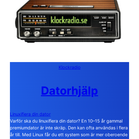
Klockradio
Datorhjälp
Linuxifiera din dator
Varför ska du linuxifiera din dator? En 10–15 år gammal
premiumdator är inte skräp. Den kan ofta användas i flera
år till. Med Linux får du ett system som är mer oberoende