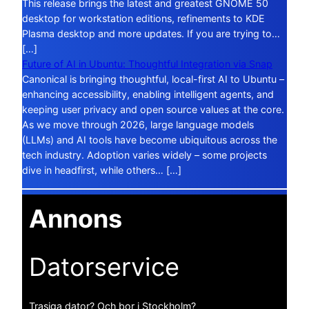
This release brings the latest and greatest GNOME 50
desktop for workstation editions, refinements to KDE
Plasma desktop and more updates. If you are trying to…
[…]
Future of AI in Ubuntu: Thoughtful Integration via Snap
Canonical is bringing thoughtful, local-first AI to Ubuntu –
enhancing accessibility, enabling intelligent agents, and
keeping user privacy and open source values at the core.
As we move through 2026, large language models
(LLMs) and AI tools have become ubiquitous across the
tech industry. Adoption varies widely – some projects
dive in headfirst, while others… […]
Annons
Datorservice
Trasiga dator? Och bor i Stockholm?