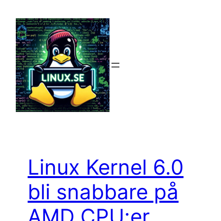
Hoppa
till
innehåll
Linux Kernel 6.0
bli snabbare på
AMD CPU:er