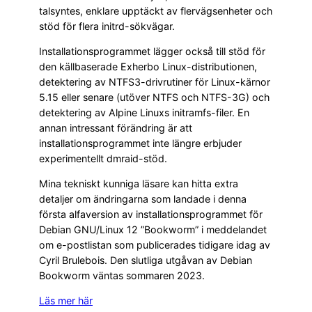
talsyntes, enklare upptäckt av flervägsenheter och
stöd för flera initrd-sökvägar.
Installationsprogrammet lägger också till stöd för
den källbaserade Exherbo Linux-distributionen,
detektering av NTFS3-drivrutiner för Linux-kärnor
5.15 eller senare (utöver NTFS och NTFS-3G) och
detektering av Alpine Linuxs initramfs-filer. En
annan intressant förändring är att
installationsprogrammet inte längre erbjuder
experimentellt dmraid-stöd.
Mina tekniskt kunniga läsare kan hitta extra
detaljer om ändringarna som landade i denna
första alfaversion av installationsprogrammet för
Debian GNU/Linux 12 ”Bookworm” i meddelandet
om e-postlistan som publicerades tidigare idag av
Cyril Brulebois. Den slutliga utgåvan av Debian
Bookworm väntas sommaren 2023.
Läs mer här