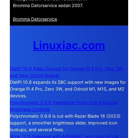
Bromma Datorservice sedan 2007.
Bromma Datorservice
Linuxiac.com
DietPi 10.6 Adds Support for Orange Pi 4 Pro, Zero 3W,
and New Odroid Boards
DietPi 10.6 expands its SBC support with new images for
Orange Pi 4 Pro, Zero 3W, and Odroid M1, M1S, and M2
devices.
Polychromatic 0.9.8 OpenRazer Front-End Improves
Brightness Controls
Polychromatic 0.9.8 is out with Razer Blade 16 (2023)
support, a smoother brightness slider, improved icon
lookups, and several fixes.
Wine 11.15 Released with ARM64EC and Local NTLM