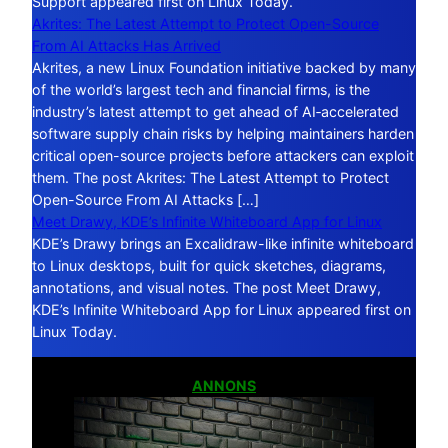
Support appeared first on Linux Today.
Akrites: The Latest Attempt to Protect Open-Source
From AI Attacks Has Arrived
Akrites, a new Linux Foundation initiative backed by many
of the world’s largest tech and financial firms, is the
industry’s latest attempt to get ahead of AI‑accelerated
software supply chain risks by helping maintainers harden
critical open-source projects before attackers can exploit
them. The post Akrites: The Latest Attempt to Protect
Open-Source From AI Attacks […]
Meet Drawy, KDE’s Infinite Whiteboard App for Linux
KDE’s Drawy brings an Excalidraw-like infinite whiteboard
to Linux desktops, built for quick sketches, diagrams,
annotations, and visual notes. The post Meet Drawy,
KDE’s Infinite Whiteboard App for Linux appeared first on
Linux Today.
ANNONS