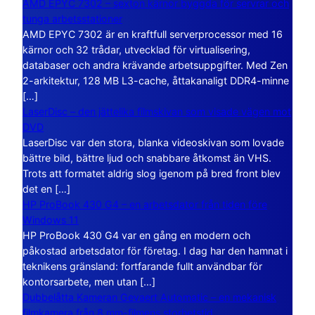
AMD EPYC 7302 – sexton kärnor byggda för servrar och
tunga arbetsstationer
AMD EPYC 7302 är en kraftfull serverprocessor med 16
kärnor och 32 trådar, utvecklad för virtualisering,
databaser och andra krävande arbetsuppgifter. Med Zen
2-arkitektur, 128 MB L3-cache, åttakanaligt DDR4-minne
[…]
LaserDisc – den jättelika filmskivan som visade vägen mot
DVD
LaserDisc var den stora, blanka videoskivan som lovade
bättre bild, bättre ljud och snabbare åtkomst än VHS.
Trots att formatet aldrig slog igenom på bred front blev
det en […]
HP ProBook 430 G4 – en arbetsdator från tiden före
Windows 11
HP ProBook 430 G4 var en gång en modern och
påkostad arbetsdator för företag. I dag har den hamnat i
teknikens gränsland: fortfarande fullt användbar för
kontorsarbete, men utan […]
Dubbelåtta Kameran Gevaert Automatic – en mekanisk
filmkamera från 8 mm-filmens storhetstid