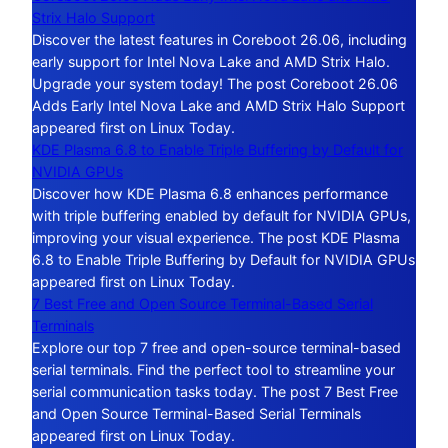
Strix Halo Support
Discover the latest features in Coreboot 26.06, including
early support for Intel Nova Lake and AMD Strix Halo.
Upgrade your system today! The post Coreboot 26.06
Adds Early Intel Nova Lake and AMD Strix Halo Support
appeared first on Linux Today.
KDE Plasma 6.8 to Enable Triple Buffering by Default for
NVIDIA GPUs
Discover how KDE Plasma 6.8 enhances performance
with triple buffering enabled by default for NVIDIA GPUs,
improving your visual experience. The post KDE Plasma
6.8 to Enable Triple Buffering by Default for NVIDIA GPUs
appeared first on Linux Today.
7 Best Free and Open Source Terminal-Based Serial
Terminals
Explore our top 7 free and open-source terminal-based
serial terminals. Find the perfect tool to streamline your
serial communication tasks today. The post 7 Best Free
and Open Source Terminal-Based Serial Terminals
appeared first on Linux Today.