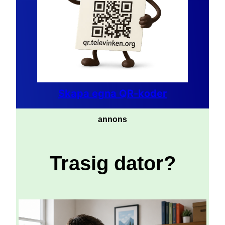
Skapa egna QR-koder
annons
Trasig dator?