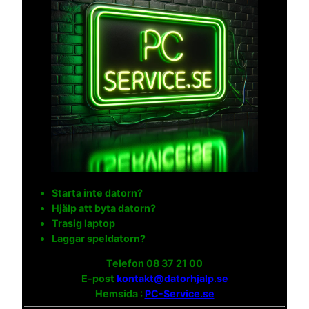
Starta inte datorn?
Hjälp att byta datorn?
Trasig laptop
Laggar speldatorn?
Telefon
08 37 21 00
E-post
kontakt@datorhjalp.se
Hemsida :
PC-Service.se