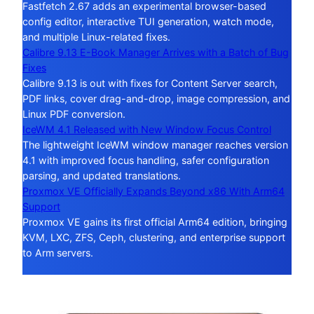
Fastfetch 2.67 adds an experimental browser-based
config editor, interactive TUI generation, watch mode,
and multiple Linux-related fixes.
Calibre 9.13 E-Book Manager Arrives with a Batch of Bug
Fixes
Calibre 9.13 is out with fixes for Content Server search,
PDF links, cover drag-and-drop, image compression, and
Linux PDF conversion.
IceWM 4.1 Released with New Window Focus Control
The lightweight IceWM window manager reaches version
4.1 with improved focus handling, safer configuration
parsing, and updated translations.
Proxmox VE Officially Expands Beyond x86 With Arm64
Support
Proxmox VE gains its first official Arm64 edition, bringing
KVM, LXC, ZFS, Ceph, clustering, and enterprise support
to Arm servers.