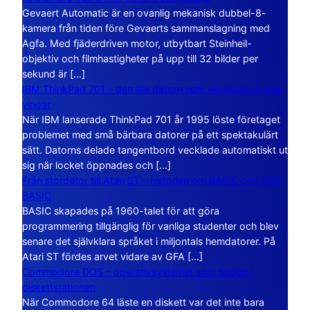
Gevaert Automatic är en ovanlig mekanisk dubbel-8-
kamera från tiden före Gevaerts sammanslagning med
Agfa. Med fjäderdriven motor, utbytbart Steinheil-
objektiv och filmhastigheter på upp till 32 bilder per
sekund är […]
IBM ThinkPad 701 – den lilla datorn som vecklade ut sina
vingar
När IBM lanserade ThinkPad 701 år 1995 löste företaget
problemet med små bärbara datorer på ett spektakulärt
sätt. Datorns delade tangentbord vecklade automatiskt ut
sig när locket öppnades och […]
Från stordator till Atari ST – historien om BASIC och GFA
BASIC
BASIC skapades på 1960-talet för att göra
programmering tillgänglig för vanliga studenter och blev
senare det självklara språket i miljontals hemdatorer. På
Atari ST fördes arvet vidare av GFA […]
Commodore DOS – operativsystemet som bodde i
diskettstationen
När Commodore 64 läste en diskett var det inte bara