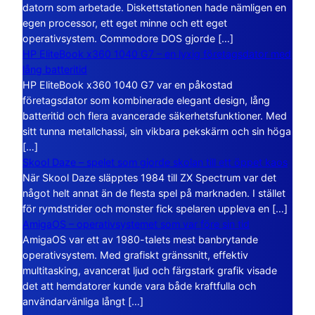
datorn som arbetade. Diskettstationen hade nämligen en
egen processor, ett eget minne och ett eget
operativsystem. Commodore DOS gjorde […]
HP EliteBook x360 1040 G7 – en lyxig företagsdator med
lång batteritid
HP EliteBook x360 1040 G7 var en påkostad
företagsdator som kombinerade elegant design, lång
batteritid och flera avancerade säkerhetsfunktioner. Med
sitt tunna metallchassi, sin vikbara pekskärm och sin höga
[…]
Skool Daze – spelet som gjorde skolan till ett öppet kaos
När Skool Daze släpptes 1984 till ZX Spectrum var det
något helt annat än de flesta spel på marknaden. I stället
för rymdstrider och monster fick spelaren uppleva en […]
AmigaOS – operativsystemet som var före sin tid
AmigaOS var ett av 1980-talets mest banbrytande
operativsystem. Med grafiskt gränssnitt, effektiv
multitasking, avancerat ljud och färgstark grafik visade
det att hemdatorer kunde vara både kraftfulla och
användarvänliga långt […]