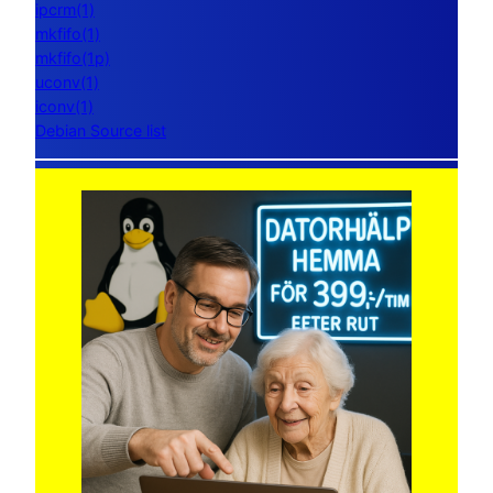
ipcrm(1)
mkfifo(1)
mkfifo(1p)
uconv(1)
iconv(1)
Debian Source list