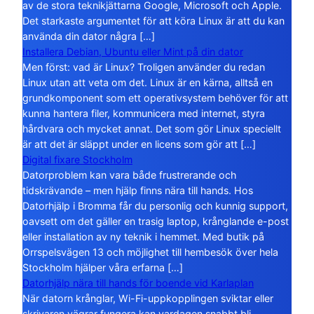
av de stora teknikjättarna Google, Microsoft och Apple.
Det starkaste argumentet för att köra Linux är att du kan
använda din dator några […]
Installera Debian, Ubuntu eller Mint på din dator
Men först: vad är Linux? Troligen använder du redan
Linux utan att veta om det. Linux är en kärna, alltså en
grundkomponent som ett operativsystem behöver för att
kunna hantera filer, kommunicera med internet, styra
hårdvara och mycket annat. Det som gör Linux speciellt
är att det är släppt under en licens som gör att […]
Digital fixare Stockholm
Datorproblem kan vara både frustrerande och
tidskrävande – men hjälp finns nära till hands. Hos
Datorhjälp i Bromma får du personlig och kunnig support,
oavsett om det gäller en trasig laptop, krånglande e-post
eller installation av ny teknik i hemmet. Med butik på
Orrspelsvägen 13 och möjlighet till hembesök över hela
Stockholm hjälper våra erfarna […]
Datorhjälp nära till hands för boende vid Karlaplan
När datorn krånglar, Wi-Fi-uppkopplingen sviktar eller
skrivaren vägrar fungera kan vardagen snabbt bli