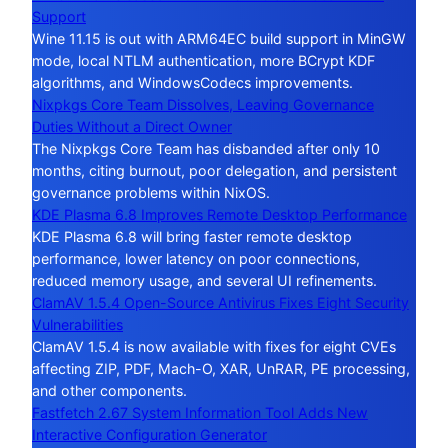
Support
Wine 11.15 is out with ARM64EC build support in MinGW
mode, local NTLM authentication, more BCrypt KDF
algorithms, and WindowsCodecs improvements.
Nixpkgs Core Team Dissolves, Leaving Governance
Duties Without a Direct Owner
The Nixpkgs Core Team has disbanded after only 10
months, citing burnout, poor delegation, and persistent
governance problems within NixOS.
KDE Plasma 6.8 Improves Remote Desktop Performance
KDE Plasma 6.8 will bring faster remote desktop
performance, lower latency on poor connections,
reduced memory usage, and several UI refinements.
ClamAV 1.5.4 Open-Source Antivirus Fixes Eight Security
Vulnerabilities
ClamAV 1.5.4 is now available with fixes for eight CVEs
affecting ZIP, PDF, Mach-O, XAR, UnRAR, PE processing,
and other components.
Fastfetch 2.67 System Information Tool Adds New
Interactive Configuration Generator