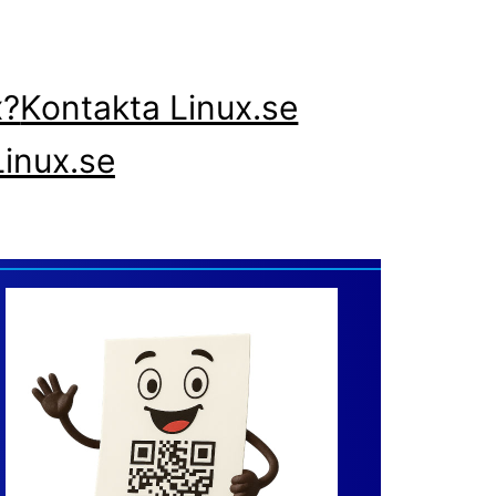
x?
Kontakta Linux.se
inux.se