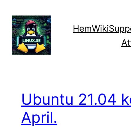
Hoppa
till
innehåll
Hem
Wiki
Supp
At
Ubuntu 21.04 
April.