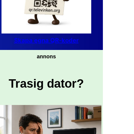
Skapa egna QR-koder
annons
Trasig dator?