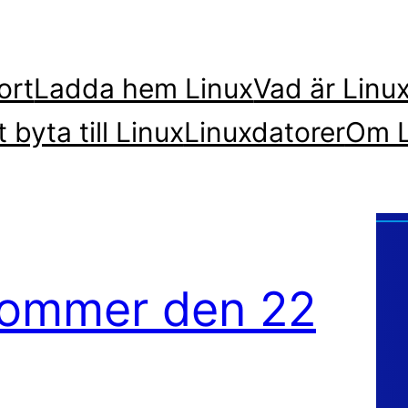
ort
Ladda hem Linux
Vad är Linu
t byta till Linux
Linuxdatorer
Om L
kommer den 22