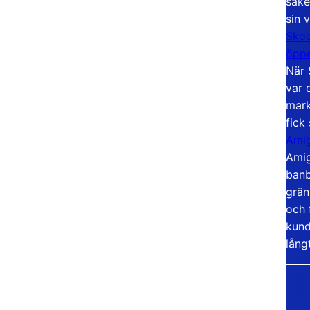
säke
sin 
Skoo
öppe
När 
var 
mark
fick
Amig
Amig
banb
grän
och 
kund
lång