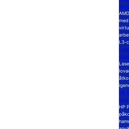
serv
AMD 
med 
virt
arbe
L3-c
Lase
väg
Lase
lova
åtko
igen
HP P
före
HP P
påko
hamn
anvä