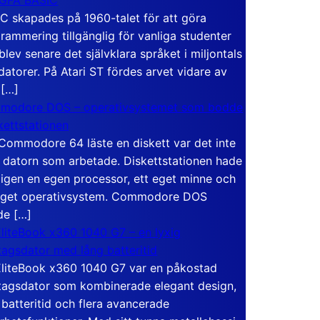
C skapades på 1960-talet för att göra
rammering tillgänglig för vanliga studenter
blev senare det självklara språket i miljontals
atorer. På Atari ST fördes arvet vidare av
 […]
modore DOS – operativsystemet som bodde
skettstationen
Commodore 64 läste en diskett var det inte
 datorn som arbetade. Diskettstationen hade
igen en egen processor, ett eget minne och
eget operativsystem. Commodore DOS
de […]
liteBook x360 1040 G7 – en lyxig
tagsdator med lång batteritid
liteBook x360 1040 G7 var en påkostad
tagsdator som kombinerade elegant design,
 batteritid och flera avancerade