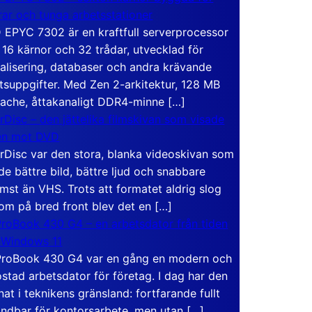
rar och tunga arbetsstationer
EPYC 7302 är en kraftfull serverprocessor
16 kärnor och 32 trådar, utvecklad för
ualisering, databaser och andra krävande
tsuppgifter. Med Zen 2-arkitektur, 128 MB
ache, åttakanaligt DDR4-minne […]
rDisc – den jättelika filmskivan som visade
en mot DVD
rDisc var den stora, blanka videoskivan som
de bättre bild, bättre ljud och snabbare
mst än VHS. Trots att formatet aldrig slog
om på bred front blev det en […]
roBook 430 G4 – en arbetsdator från tiden
 Windows 11
roBook 430 G4 var en gång en modern och
stad arbetsdator för företag. I dag har den
at i teknikens gränsland: fortfarande fullt
ndbar för kontorsarbete, men utan […]