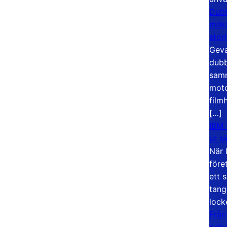
Dubb
meka
stor
Geva
dubb
samm
moto
film
[…]
IBM 
ut s
När 
före
ett 
tang
lock
Från
och