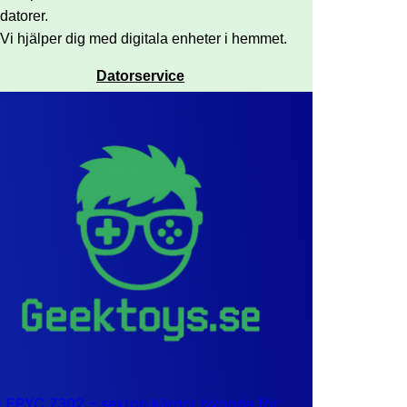
datorer.
Vi hjälper dig med digitala enheter i hemmet.
Datorservice
EPYC 7302 – sexton kärnor byggda för