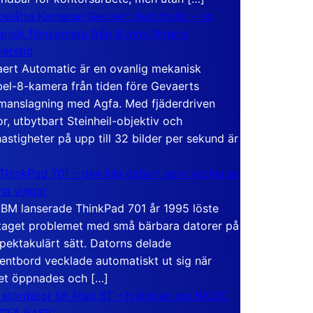
elåtta Kameran Gevaert Automatic – en
nisk filmkamera från 8 mm-filmens
hetstid
ert Automatic är en ovanlig mekanisk
el-8-kamera från tiden före Gevaerts
anslagning med Agfa. Med fjäderdriven
r, utbytbart Steinheil-objektiv och
hastigheter på upp till 32 bilder per sekund är
ThinkPad 701 – den lilla datorn som vecklade
ina vingar
IBM lanserade ThinkPad 701 år 1995 löste
taget problemet med små bärbara datorer på
spektakulärt sätt. Datorns delade
entbord vecklade automatiskt ut sig när
et öppnades och […]
 stordator till Atari ST – historien om BASIC
 GFA BASIC