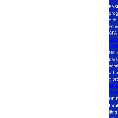
BASI
prog
och 
hemd
GFA
Com
i di
När 
bara
näml
ett 
gjor
HP E
före
HP E
före
lång