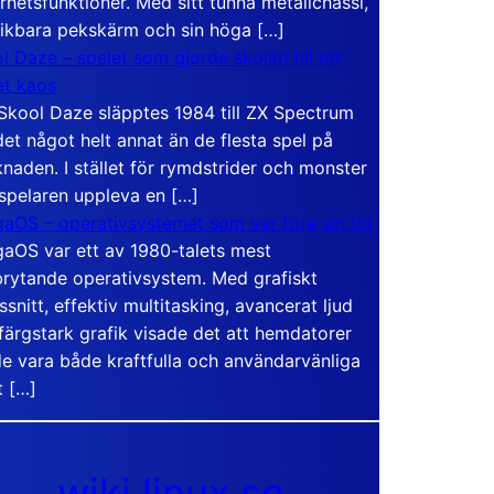
rhetsfunktioner. Med sitt tunna metallchassi,
vikbara pekskärm och sin höga […]
l Daze – spelet som gjorde skolan till ett
t kaos
Skool Daze släpptes 1984 till ZX Spectrum
det något helt annat än de flesta spel på
naden. I stället för rymdstrider och monster
 spelaren uppleva en […]
aOS – operativsystemet som var före sin tid
aOS var ett av 1980-talets mest
rytande operativsystem. Med grafiskt
ssnitt, effektiv multitasking, avancerat ljud
färgstark grafik visade det att hemdatorer
e vara både kraftfulla och användarvänliga
t […]
wiki.linux.se