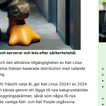
och serverar och leta efter särkerhetshål.
och den allmänna tillgängligheten av Kali Linux
nna Debian-baserade distribution med rullande
ng.
itt fräscht varje år, ger Kali Linux 2024.1 en 2024
h känsla genom att lägga till nya bakgrundsbilder
inloggningsskärmen, såväl som några få nya
 vanliga Kali- och Kali Purple-utgåvorna.