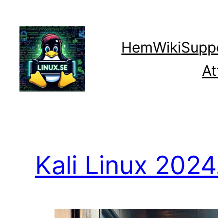
Hoppa
till
innehåll
Hem
Wiki
Supp
At
Kali Linux 2024