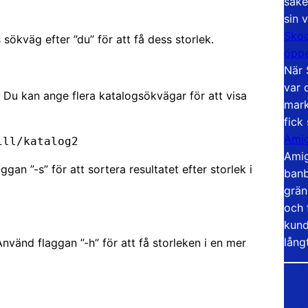
säke
sin 
Skoo
 sökväg efter ”du” för att få dess storlek.
öppe
När 
var 
Du kan ange flera katalogsökvägar för att visa
mark
fick
Amig
till/katalog2
Amig
aggan ”-s” för att sortera resultatet efter storlek i
banb
grän
och 
kund
lång
nvänd flaggan ”-h” för att få storleken i en mer