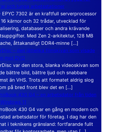
rar och tunga arbetsstationer
EPYC 7302 är en kraftfull serverprocessor
16 kärnor och 32 trådar, utvecklad för
ualisering, databaser och andra krävande
tsuppgifter. Med Zen 2-arkitektur, 128 MB
ache, åttakanaligt DDR4-minne […]
rDisc – den jättelika filmskivan som visade
en mot DVD
rDisc var den stora, blanka videoskivan som
de bättre bild, bättre ljud och snabbare
mst än VHS. Trots att formatet aldrig slog
om på bred front blev det en […]
roBook 430 G4 – en arbetsdator från tiden
 Windows 11
roBook 430 G4 var en gång en modern och
stad arbetsdator för företag. I dag har den
at i teknikens gränsland: fortfarande fullt
ndbar för kontorsarbete, men utan […]