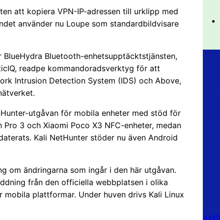
ten att kopiera VPN-IP-adressen till urklipp med
ndet använder nu Loupe som standardbildvisare
r BlueHydra Bluetooth-enhetsupptäcktstjänsten,
ticIQ, readpe kommandoradsverktyg för att
work Intrusion Detection System (IDS) och Above,
nätverket.
tHunter-utgåvan för mobila enheter med stöd för
h Pro 3 och Xiaomi Poco X3 NFC-enheter, medan
aterats. Kali NetHunter stöder nu även Android
ning om ändringarna som ingår i den här utgåvan.
addning från den officiella webbplatsen i olika
r mobila plattformar. Under huven drivs Kali Linux
AMD 