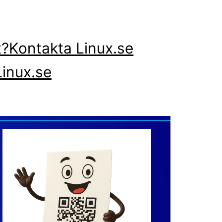
x?
Kontakta Linux.se
inux.se