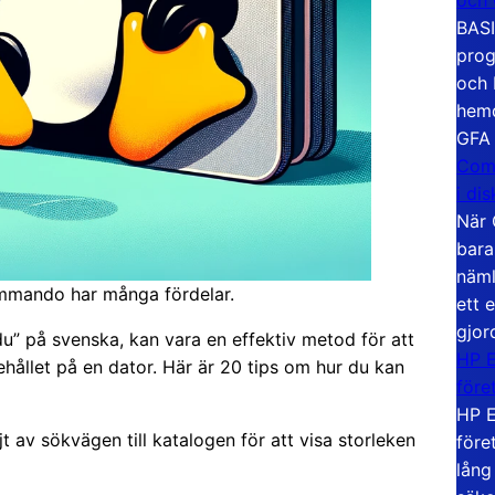
BASI
prog
och 
hemd
GFA
Com
i di
När 
bara
näml
ommando har många fördelar.
ett 
gjor
” på svenska, kan vara en effektiv metod för att
HP E
ehållet på en dator. Här är 20 tips om hur du kan
före
HP E
t av sökvägen till katalogen för att visa storleken
före
lång