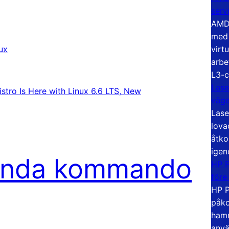
serv
AMD 
med 
virt
nux
arbe
L3-c
Lase
istro Is Here with Linux 6.6 LTS, New
väg
Lase
lova
åtko
igen
vända kommando
HP P
före
HP P
påko
hamn
anvä