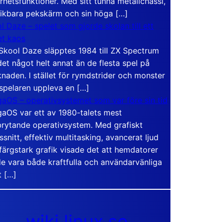
rhetsfunktioner. Med sitt tunna metallchassi,
vikbara pekskärm och sin höga […]
l Daze – spelet som gjorde skolan till ett
t kaos
Skool Daze släpptes 1984 till ZX Spectrum
det något helt annat än de flesta spel på
naden. I stället för rymdstrider och monster
 spelaren uppleva en […]
aOS – operativsystemet som var före sin tid
aOS var ett av 1980-talets mest
rytande operativsystem. Med grafiskt
ssnitt, effektiv multitasking, avancerat ljud
färgstark grafik visade det att hemdatorer
e vara både kraftfulla och användarvänliga
t […]
wiki.linux.se