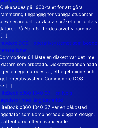
C skapades på 1960-talet för att göra
rammering tillgänglig för vanliga studenter
blev senare det självklara språket i miljontals
atorer. På Atari ST fördes arvet vidare av
 […]
modore DOS – operativsystemet som bodde
skettstationen
Commodore 64 läste en diskett var det inte
 datorn som arbetade. Diskettstationen hade
igen en egen processor, ett eget minne och
eget operativsystem. Commodore DOS
de […]
liteBook x360 1040 G7 – en lyxig
tagsdator med lång batteritid
liteBook x360 1040 G7 var en påkostad
tagsdator som kombinerade elegant design,
 batteritid och flera avancerade