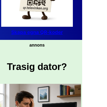
Skapa egna QR-koder
annons
Trasig dator?