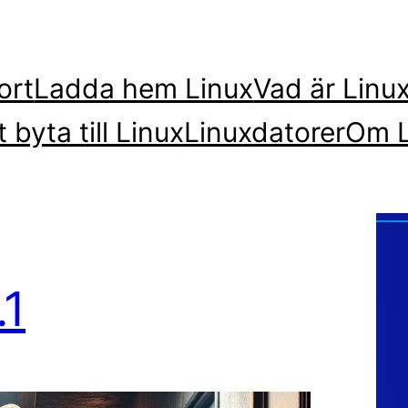
ort
Ladda hem Linux
Vad är Linu
t byta till Linux
Linuxdatorer
Om L
.1