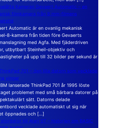
elåtta Kameran Gevaert Automatic – en
nisk filmkamera från 8 mm-filmens
hetstid
ert Automatic är en ovanlig mekanisk
el-8-kamera från tiden före Gevaerts
anslagning med Agfa. Med fjäderdriven
r, utbytbart Steinheil-objektiv och
hastigheter på upp till 32 bilder per sekund är
ThinkPad 701 – den lilla datorn som vecklade
ina vingar
IBM lanserade ThinkPad 701 år 1995 löste
taget problemet med små bärbara datorer på
spektakulärt sätt. Datorns delade
entbord vecklade automatiskt ut sig när
et öppnades och […]
 stordator till Atari ST – historien om BASIC
 GFA BASIC