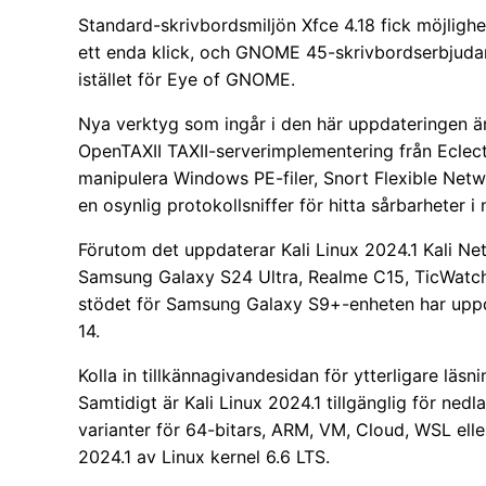
Standard-skrivbordsmiljön Xfce 4.18 fick möjlighe
ett enda klick, och GNOME 45-skrivbordserbjuda
istället för Eye of GNOME.
Nya verktyg som ingår i den här uppdateringen ä
OpenTAXII TAXII-serverimplementering från Eclec
manipulera Windows PE-filer, Snort Flexible Net
en osynlig protokollsniffer för hitta sårbarheter i 
Förutom det uppdaterar Kali Linux 2024.1 Kali Ne
Samsung Galaxy S24 Ultra, Realme C15, TicWatc
stödet för Samsung Galaxy S9+-enheten har uppd
14.
Kolla in tillkännagivandesidan för ytterligare läs
Samtidigt är Kali Linux 2024.1 tillgänglig för nedl
varianter för 64-bitars, ARM, VM, Cloud, WSL elle
2024.1 av Linux kernel 6.6 LTS.