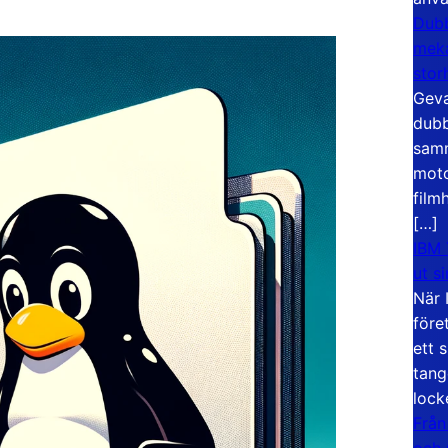
Dubb
meka
stor
Geva
dubb
samm
moto
film
[…]
IBM 
ut s
När 
före
ett 
tang
lock
Från
och