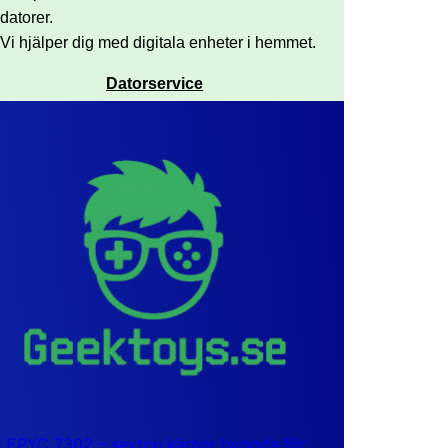
datorer.
Vi hjälper dig med digitala enheter i hemmet.
Datorservice
EPYC 7302 – sexton kärnor byggda för