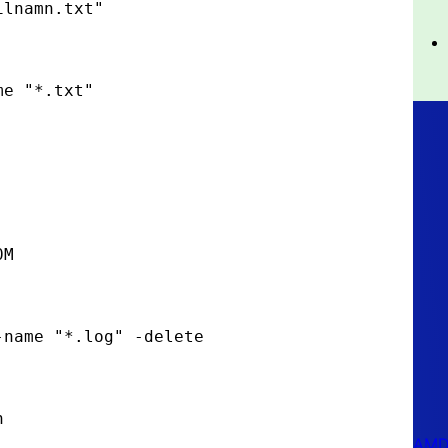
filnamn.txt"
ame "*.txt"
0M
 -name "*.log" -delete
n
AMD 