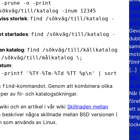
 -prune -o -print
Dubb
sökväg/till/katalog -inum 12345
meka
viss storlek
:
find /sökväg/till/katalog -
stor
Geva
et startades
:
find /sökväg/till/katalog -
dubb
samm
nan katalog
:
find /sökväg/till/källkatalog
moto
 /sökväg/till/målkatalog \;
film
datum
:
[…]
 -printf '%TY-%Tm-%Td %TT %p\n' | sort
IBM 
ut s
s
-kommandot. Genom att kombinera olika
find
När 
per av fil- och katalogsökningar.
före
wiki och en artikel i vår wiki
Skillnaden mellan
ett 
 beskriver några skillnade mellan BSD versionen (
tang
n som används av Linux.
lock
Från
och