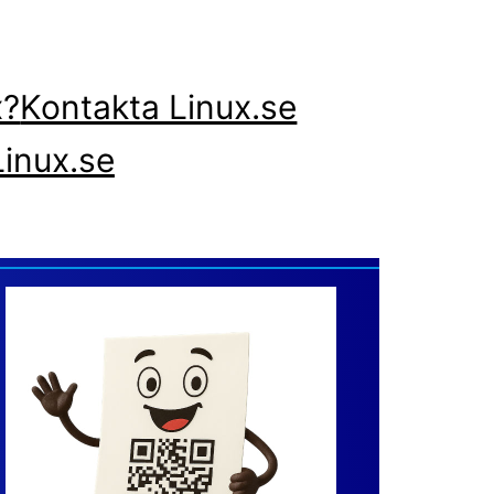
x?
Kontakta Linux.se
inux.se