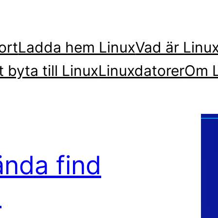
ort
Ladda hem Linux
Vad är Linu
t byta till Linux
Linuxdatorer
Om L
ända find
.