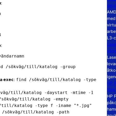
n
:
serv
AMD 
n
med 
virt
arbe
4
L3-c
Lase
e
:
väg
nvändarnamn
Lase
lova
nd /sökväg/till/katalog -group
åtko
igen
ia
:
exec
find /sökväg/till/katalog -type
HP P
före
kväg/till/katalog -daystart -mtime -1
HP P
/sökväg/till/katalog -empty
påko
/till/katalog -type f -iname "*.jpg"
hamn
 /sökväg/till/katalog -path
anvä