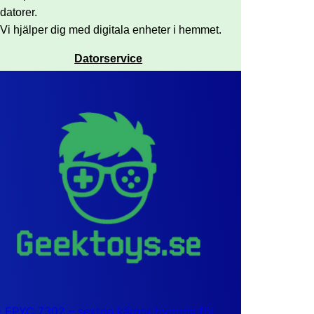
datorer.
Vi hjälper dig med digitala enheter i hemmet.
Datorservice
EPYC 7302 – sexton kärnor byggda för