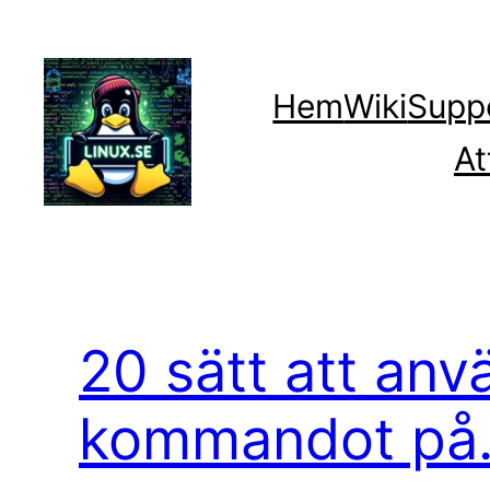
Hoppa
till
innehåll
Hem
Wiki
Supp
At
20 sätt att anv
kommandot på