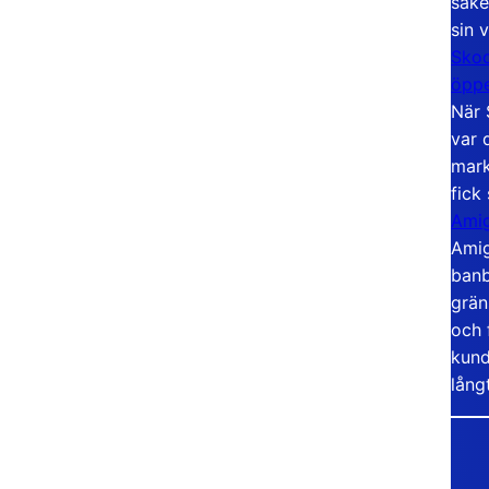
säke
sin 
Skoo
öppe
När 
var 
mark
fick
Amig
Amig
banb
grän
och 
kund
lång