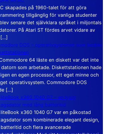
C skapades på 1960-talet för att göra
rammering tillgänglig för vanliga studenter
blev senare det självklara språket i miljontals
atorer. På Atari ST fördes arvet vidare av
 […]
modore DOS – operativsystemet som bodde
skettstationen
Commodore 64 läste en diskett var det inte
 datorn som arbetade. Diskettstationen hade
igen en egen processor, ett eget minne och
eget operativsystem. Commodore DOS
de […]
liteBook x360 1040 G7 – en lyxig
tagsdator med lång batteritid
liteBook x360 1040 G7 var en påkostad
tagsdator som kombinerade elegant design,
 batteritid och flera avancerade