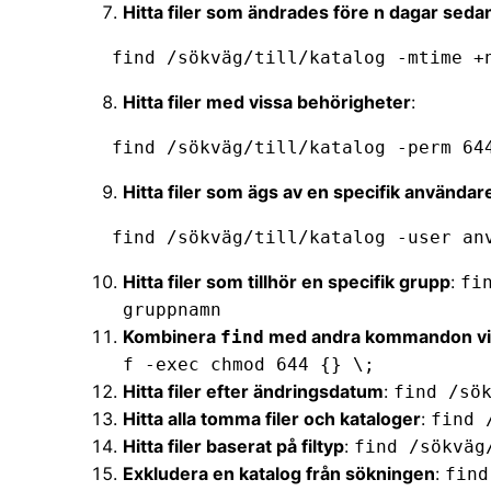
Hitta filer som ändrades före n dagar seda
   find /sökväg/till/katalog -mtime +
Hitta filer med vissa behörigheter
:
   find /sökväg/till/katalog -perm 64
Hitta filer som ägs av en specifik användar
   find /sökväg/till/katalog -user a
Hitta filer som tillhör en specifik grupp
:
fi
gruppnamn
Kombinera
med andra kommandon v
find
f -exec chmod 644 {} \;
Hitta filer efter ändringsdatum
:
find /sö
Hitta alla tomma filer och kataloger
:
find 
Hitta filer baserat på filtyp
:
find /sökväg
Exkludera en katalog från sökningen
:
find