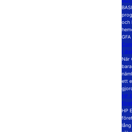
BASI
prog
och 
hemd
GFA
Com
i di
När 
bara
näml
ett 
gjor
HP E
före
HP E
före
lång