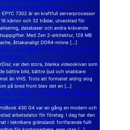
rar och tunga arbetsstationer
EPYC 7302 är en kraftfull serverprocessor
16 kärnor och 32 trådar, utvecklad för
ualisering, databaser och andra krävande
tsuppgifter. Med Zen 2-arkitektur, 128 MB
ache, åttakanaligt DDR4-minne […]
rDisc – den jättelika filmskivan som visade
en mot DVD
rDisc var den stora, blanka videoskivan som
de bättre bild, bättre ljud och snabbare
mst än VHS. Trots att formatet aldrig slog
om på bred front blev det en […]
roBook 430 G4 – en arbetsdator från tiden
 Windows 11
roBook 430 G4 var en gång en modern och
stad arbetsdator för företag. I dag har den
at i teknikens gränsland: fortfarande fullt
ndbar för kontorsarbete, men utan […]