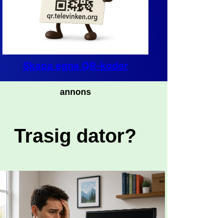
Skapa egna QR-koder
annons
Trasig dator?