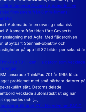
elåtta Kameran Gevaert Automatic – en
nisk filmkamera från 8 mm-filmens
hetstid
ert Automatic är en ovanlig mekanisk
el-8-kamera från tiden före Gevaerts
anslagning med Agfa. Med fjäderdriven
r, utbytbart Steinheil-objektiv och
hastigheter på upp till 32 bilder per sekund är
ThinkPad 701 – den lilla datorn som vecklade
ina vingar
IBM lanserade ThinkPad 701 år 1995 löste
taget problemet med små bärbara datorer på
spektakulärt sätt. Datorns delade
entbord vecklade automatiskt ut sig när
et öppnades och […]
 stordator till Atari ST – historien om BASIC
 GFA BASIC