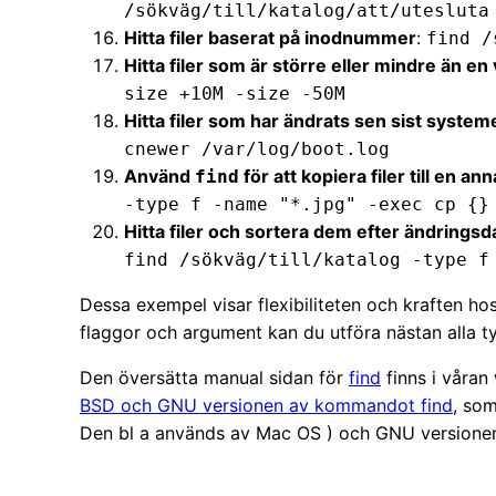
/sökväg/till/katalog/att/utesluta
Hitta filer baserat på inodnummer
:
find /
Hitta filer som är större eller mindre än en 
size +10M -size -50M
Hitta filer som har ändrats sen sist system
cnewer /var/log/boot.log
Använd
för att kopiera filer till en an
find
-type f -name "*.jpg" -exec cp {}
Hitta filer och sortera dem efter ändrings
find /sökväg/till/katalog -type f
Dessa exempel visar flexibiliteten och kraften ho
flaggor och argument kan du utföra nästan alla ty
Den översätta manual sidan för
find
finns i våran 
BSD och GNU versionen av kommandot find
, som
Den bl a används av Mac OS ) och GNU versione