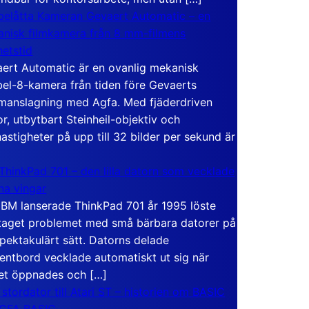
elåtta Kameran Gevaert Automatic – en
nisk filmkamera från 8 mm-filmens
hetstid
ert Automatic är en ovanlig mekanisk
el-8-kamera från tiden före Gevaerts
anslagning med Agfa. Med fjäderdriven
r, utbytbart Steinheil-objektiv och
hastigheter på upp till 32 bilder per sekund är
ThinkPad 701 – den lilla datorn som vecklade
ina vingar
IBM lanserade ThinkPad 701 år 1995 löste
taget problemet med små bärbara datorer på
spektakulärt sätt. Datorns delade
entbord vecklade automatiskt ut sig när
et öppnades och […]
 stordator till Atari ST – historien om BASIC
 GFA BASIC