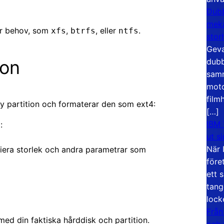
Dubb
meka
er behov, som
,
, eller
.
xfs
btrfs
ntfs
stor
Geva
on
dubb
samm
moto
film
y partition och formaterar den som ext4:
[…]
IBM 
:
a
ut s
När 
ifiera storlek och andra parametrar som
före
ett 
tang
lock
Från
ed din faktiska hårddisk och partition.
och