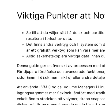
Viktiga Punkter att No
Se till att du väljer rätt hårddisk och partiti
resultera i förlust av data.
Det finns andra verktyg och filsystem som
är ett grafiskt verktyg som kan vara mer anv
Alltid säkerhetskopiera viktiga data innan d
Denna guide ger en översikt av processen med att
För djupare förståelse och avancerade funktione
sidor (
,
) eller andra detalj
man fdisk
man mkfs
Att använda LVM (Logical Volume Manager) i Linux 
lagringsutrymmet mer flexibelt jämfört med tradi
enkelt ändra storleken på volymer, skapa snapsho
diskar. Här är en grundläggande guide för att 