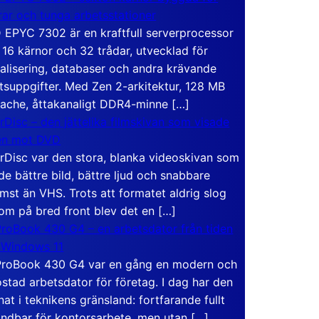
rar och tunga arbetsstationer
EPYC 7302 är en kraftfull serverprocessor
16 kärnor och 32 trådar, utvecklad för
ualisering, databaser och andra krävande
tsuppgifter. Med Zen 2-arkitektur, 128 MB
ache, åttakanaligt DDR4-minne […]
rDisc – den jättelika filmskivan som visade
en mot DVD
rDisc var den stora, blanka videoskivan som
de bättre bild, bättre ljud och snabbare
mst än VHS. Trots att formatet aldrig slog
om på bred front blev det en […]
roBook 430 G4 – en arbetsdator från tiden
 Windows 11
roBook 430 G4 var en gång en modern och
stad arbetsdator för företag. I dag har den
at i teknikens gränsland: fortfarande fullt
ndbar för kontorsarbete, men utan […]