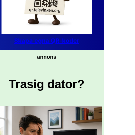
Skapa egna QR-koder
annons
Trasig dator?