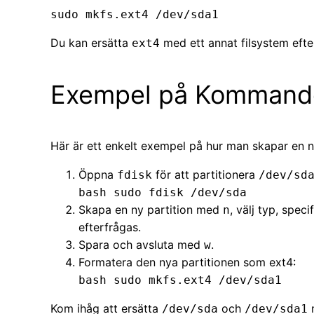
sudo mkfs.ext4 /dev/sda1
Du kan ersätta
med ett annat filsystem eft
ext4
Exempel på Kommand
Här är ett enkelt exempel på hur man skapar en n
Öppna
för att partitionera
fdisk
/dev/sd
bash sudo fdisk /dev/sda
Skapa en ny partition med
, välj typ, spec
n
efterfrågas.
Spara och avsluta med
.
w
Formatera den nya partitionen som ext4:
bash sudo mkfs.ext4 /dev/sda1
Kom ihåg att ersätta
och
m
/dev/sda
/dev/sda1