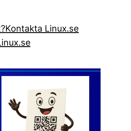
x?
Kontakta Linux.se
inux.se