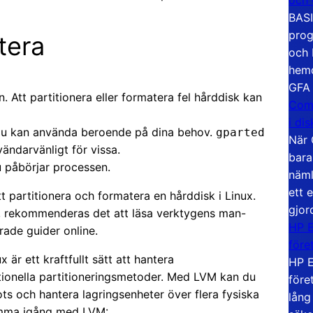
BASI
prog
tera
och 
hemd
GFA
on. Att partitionera eller formatera fel hårddisk kan
Com
i di
 du kan använda beroende på dina behov.
gparted
När 
ändarvänligt för vissa.
bara
u påbörjar processen.
näml
ett 
 partitionera och formatera en hårddisk i Linux.
gjor
r, rekommenderas det att läsa verktygens man-
HP E
erade guider online.
före
är ett kraftfullt sätt att hantera
HP E
tionella partitioneringsmetoder. Med LVM kan du
före
ts och hantera lagringsenheter över flera fysiska
lång
komma igång med LVM: