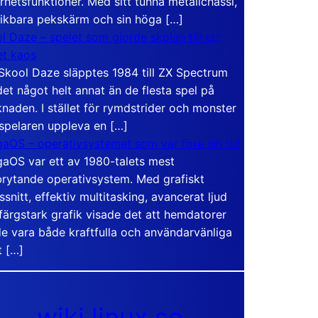
rhetsfunktioner. Med sitt tunna metallchassi,
vikbara pekskärm och sin höga […]
l Daze – spelet som gjorde skolan till ett
t kaos
Skool Daze släpptes 1984 till ZX Spectrum
det något helt annat än de flesta spel på
naden. I stället för rymdstrider och monster
 spelaren uppleva en […]
aOS – operativsystemet som var före sin tid
aOS var ett av 1980-talets mest
rytande operativsystem. Med grafiskt
ssnitt, effektiv multitasking, avancerat ljud
färgstark grafik visade det att hemdatorer
e vara både kraftfulla och användarvänliga
t […]
wiki.linux.se