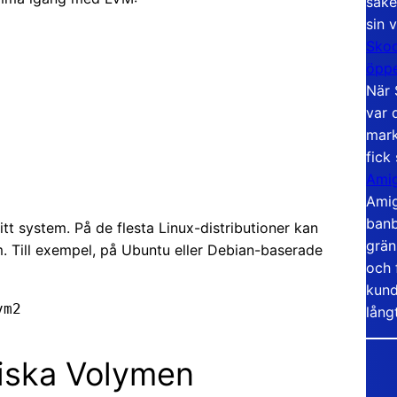
säke
sin 
Skoo
öppe
När 
var 
mark
fick
Amig
Amig
banb
ditt system. På de flesta Linux-distributioner kan
grän
. Till exempel, på Ubuntu eller Debian-baserade
och 
kund
vm2
lång
siska Volymen