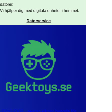
datorer.
Vi hjälper dig med digitala enheter i hemmet.
Datorservice
EPYC 7302 – sexton kärnor byggda för