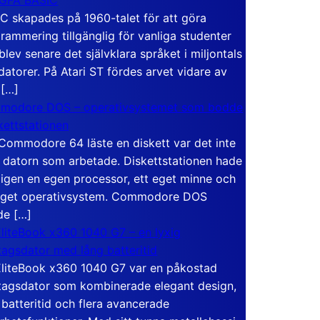
C skapades på 1960-talet för att göra
rammering tillgänglig för vanliga studenter
blev senare det självklara språket i miljontals
atorer. På Atari ST fördes arvet vidare av
 […]
modore DOS – operativsystemet som bodde
skettstationen
Commodore 64 läste en diskett var det inte
 datorn som arbetade. Diskettstationen hade
igen en egen processor, ett eget minne och
eget operativsystem. Commodore DOS
de […]
liteBook x360 1040 G7 – en lyxig
tagsdator med lång batteritid
liteBook x360 1040 G7 var en påkostad
tagsdator som kombinerade elegant design,
 batteritid och flera avancerade