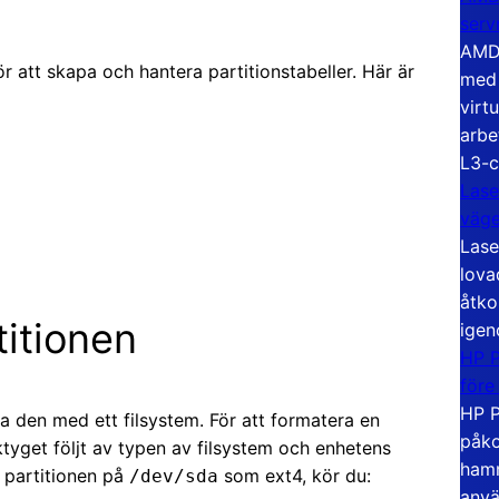
serv
AMD 
att skapa och hantera partitionstabeller. Här är
med 
virt
arbe
L3-c
Lase
väg
Lase
lova
åtko
titionen
igen
HP P
före
HP P
a den med ett filsystem. För att formatera en
påko
tyget följt av typen av filsystem och enhetens
hamn
a partitionen på
som ext4, kör du:
/dev/sda
anvä