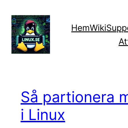
Hoppa
till
innehåll
Hem
Wiki
Supp
At
Så partionera 
i Linux