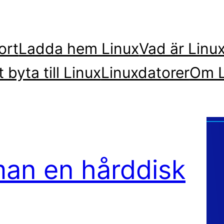
ort
Ladda hem Linux
Vad är Linu
t byta till Linux
Linuxdatorer
Om L
man en hårddisk