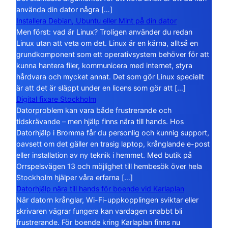
använda din dator några […]
Installera Debian, Ubuntu eller Mint på din dator
Men först: vad är Linux? Troligen använder du redan
Linux utan att veta om det. Linux är en kärna, alltså en
grundkomponent som ett operativsystem behöver för att
kunna hantera filer, kommunicera med internet, styra
hårdvara och mycket annat. Det som gör Linux speciellt
är att det är släppt under en licens som gör att […]
Digital fixare Stockholm
Datorproblem kan vara både frustrerande och
tidskrävande – men hjälp finns nära till hands. Hos
Datorhjälp i Bromma får du personlig och kunnig support,
oavsett om det gäller en trasig laptop, krånglande e-post
eller installation av ny teknik i hemmet. Med butik på
Orrspelsvägen 13 och möjlighet till hembesök över hela
Stockholm hjälper våra erfarna […]
Datorhjälp nära till hands för boende vid Karlaplan
När datorn krånglar, Wi-Fi-uppkopplingen sviktar eller
skrivaren vägrar fungera kan vardagen snabbt bli
frustrerande. För boende kring Karlaplan finns nu