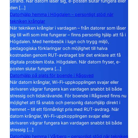
Strand. När datorn låser sig, e-posten slutar fungera eller
den […]
Datorhjälp hemma i Högdalen – personligt stöd när
tekniken krånglar
När tekniken krånglar i vardagen – från datorer som låser
sig till wifi som inte fungerar – finns personlig hjälp att få i
Högdalen. Med hembesök i lugn och trygg miljö,
pedagogiska förklaringar och möjlighet till halva
kostnaden genom RUT-avdraget blir det enklare att få
digitala problem lösta. Högdalen. När datorn fryser, e-
posten slutar fungera […]
Datorhjälp på plats för boende i Rågsved
När datorn krånglar, Wi-Fi-uppkopplingen svajar eller
skrivaren vägrar fungera kan vardagen snabbt bli både
stressig och tidskrävande. För boende i Rågsved finns nu
möjlighet att få snabb och personlig datorhjälp direkt i
hemmet – till ett förmånligt pris med RUT-avdrag. När
datorn krånglar, Wi-Fi-uppkopplingen svajar eller
skrivaren vägrar fungera kan vardagen snabbt bli både
stressig […]
Datorhjälp hemma i Vårberg – personligt stöd när tekniken