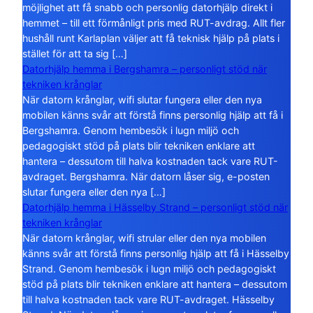
möjlighet att få snabb och personlig datorhjälp direkt i
hemmet – till ett förmånligt pris med RUT-avdrag. Allt fler
hushåll runt Karlaplan väljer att få teknisk hjälp på plats i
stället för att ta sig […]
Datorhjälp hemma i Bergshamra – personligt stöd när
tekniken krånglar
När datorn krånglar, wifi slutar fungera eller den nya
mobilen känns svår att förstå finns personlig hjälp att få i
Bergshamra. Genom hembesök i lugn miljö och
pedagogiskt stöd på plats blir tekniken enklare att
hantera – dessutom till halva kostnaden tack vare RUT-
avdraget. Bergshamra. När datorn låser sig, e-posten
slutar fungera eller den nya […]
Datorhjälp hemma i Hässelby Strand – personligt stöd när
tekniken krånglar
När datorn krånglar, wifi strular eller den nya mobilen
känns svår att förstå finns personlig hjälp att få i Hässelby
Strand. Genom hembesök i lugn miljö och pedagogiskt
stöd på plats blir tekniken enklare att hantera – dessutom
till halva kostnaden tack vare RUT-avdraget. Hässelby