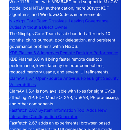
Wine 11.15 is out with ARM64EC build support in MinGW
mode, local NTLM authentication, more BCrypt KDF
algorithms, and WindowsCodecs improvements.
Nixpkgs Core Team Dissolves, Leaving Governance
Duties Without a Direct Owner
The Nixpkgs Core Team has disbanded after only 10
months, citing burnout, poor delegation, and persistent
governance problems within NixOS.
KDE Plasma 6.8 Improves Remote Desktop Performance
KDE Plasma 6.8 will bring faster remote desktop
performance, lower latency on poor connections,
reduced memory usage, and several UI refinements.
ClamAV 1.5.4 Open-Source Antivirus Fixes Eight Security
Vulnerabilities
ClamAV 1.5.4 is now available with fixes for eight CVEs
affecting ZIP, PDF, Mach-O, XAR, UnRAR, PE processing,
and other components.
Fastfetch 2.67 System Information Tool Adds New
Interactive Configuration Generator
Fastfetch 2.67 adds an experimental browser-based
config editor, interactive TUI generation, watch mode,