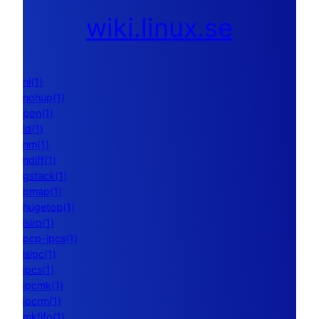
wiki.linux.se
nl(1)
nohup(1)
pon(1)
ld(1)
nm(1)
ndiff(1)
gstack(1)
pmap(1)
hugetop(1)
lsirq(1)
pcp-ipcs(1)
lsipc(1)
ipcs(1)
ipcmk(1)
ipcrm(1)
mkfifo(1)