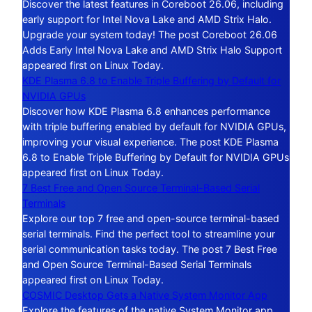
Discover the latest features in Coreboot 26.06, including
early support for Intel Nova Lake and AMD Strix Halo.
Upgrade your system today! The post Coreboot 26.06
Adds Early Intel Nova Lake and AMD Strix Halo Support
appeared first on Linux Today.
KDE Plasma 6.8 to Enable Triple Buffering by Default for
NVIDIA GPUs
Discover how KDE Plasma 6.8 enhances performance
with triple buffering enabled by default for NVIDIA GPUs,
improving your visual experience. The post KDE Plasma
6.8 to Enable Triple Buffering by Default for NVIDIA GPUs
appeared first on Linux Today.
7 Best Free and Open Source Terminal-Based Serial
Terminals
Explore our top 7 free and open-source terminal-based
serial terminals. Find the perfect tool to streamline your
serial communication tasks today. The post 7 Best Free
and Open Source Terminal-Based Serial Terminals
appeared first on Linux Today.
COSMIC Desktop Gets a Native System Monitor App
Explore the features of the native System Monitor app