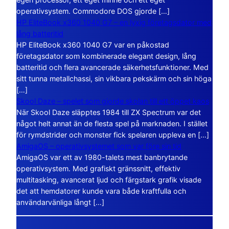
operativsystem. Commodore DOS gjorde […]
HP EliteBook x360 1040 G7 – en lyxig företagsdator med
lång batteritid
HP EliteBook x360 1040 G7 var en påkostad
företagsdator som kombinerade elegant design, lång
batteritid och flera avancerade säkerhetsfunktioner. Med
sitt tunna metallchassi, sin vikbara pekskärm och sin höga
[…]
Skool Daze – spelet som gjorde skolan till ett öppet kaos
När Skool Daze släpptes 1984 till ZX Spectrum var det
något helt annat än de flesta spel på marknaden. I stället
för rymdstrider och monster fick spelaren uppleva en […]
AmigaOS – operativsystemet som var före sin tid
AmigaOS var ett av 1980-talets mest banbrytande
operativsystem. Med grafiskt gränssnitt, effektiv
multitasking, avancerat ljud och färgstark grafik visade
det att hemdatorer kunde vara både kraftfulla och
användarvänliga långt […]