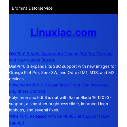
Bromma Datorservice
Linuxiac.com
DietPi 10.6 Adds Support for Orange Pi 4 Pro, Zero 3W,
and New Odroid Boards
DietPi 10.6 expands its SBC support with new images for
Orange Pi 4 Pro, Zero 3W, and Odroid M1, M1S, and M2
devices.
Polychromatic 0.9.8 OpenRazer Front-End Improves
Brightness Controls
Polychromatic 0.9.8 is out with Razer Blade 16 (2023)
support, a smoother brightness slider, improved icon
lookups, and several fixes.
Wine 11.15 Released with ARM64EC and Local NTLM
Support