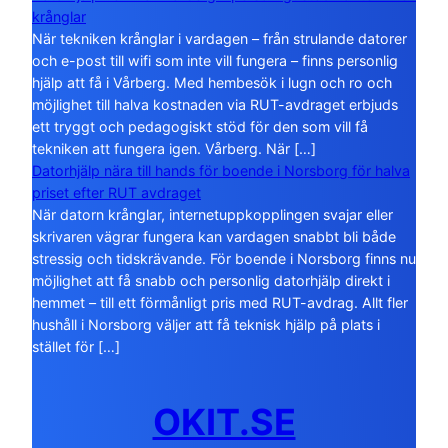
krånglar
När tekniken krånglar i vardagen – från strulande datorer
och e-post till wifi som inte vill fungera – finns personlig
hjälp att få i Vårberg. Med hembesök i lugn och ro och
möjlighet till halva kostnaden via RUT-avdraget erbjuds
ett tryggt och pedagogiskt stöd för den som vill få
tekniken att fungera igen. Vårberg. När […]
Datorhjälp nära till hands för boende i Norsborg för halva
priset efter RUT avdraget
När datorn krånglar, internetuppkopplingen svajar eller
skrivaren vägrar fungera kan vardagen snabbt bli både
stressig och tidskrävande. För boende i Norsborg finns nu
möjlighet att få snabb och personlig datorhjälp direkt i
hemmet – till ett förmånligt pris med RUT-avdrag. Allt fler
hushåll i Norsborg väljer att få teknisk hjälp på plats i
stället för […]
OKIT.SE