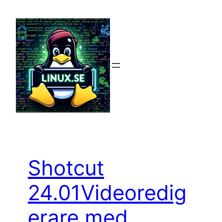
Hoppa
till
innehåll
Shotcut
24.01Videoredig
erare med