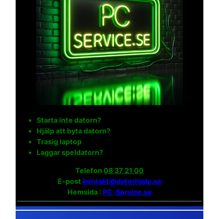
Starta inte datorn?
Hjälp att byta datorn?
Trasig laptop
Laggar speldatorn?
Telefon
08 37 21 00
E-post
kontakt@datorhjalp.se
Hemsida :
PC-Service.se