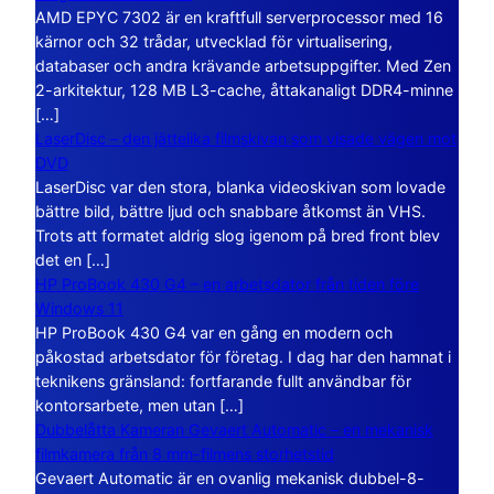
AMD EPYC 7302 är en kraftfull serverprocessor med 16
kärnor och 32 trådar, utvecklad för virtualisering,
databaser och andra krävande arbetsuppgifter. Med Zen
2-arkitektur, 128 MB L3-cache, åttakanaligt DDR4-minne
[…]
LaserDisc – den jättelika filmskivan som visade vägen mot
DVD
LaserDisc var den stora, blanka videoskivan som lovade
bättre bild, bättre ljud och snabbare åtkomst än VHS.
Trots att formatet aldrig slog igenom på bred front blev
det en […]
HP ProBook 430 G4 – en arbetsdator från tiden före
Windows 11
HP ProBook 430 G4 var en gång en modern och
påkostad arbetsdator för företag. I dag har den hamnat i
teknikens gränsland: fortfarande fullt användbar för
kontorsarbete, men utan […]
Dubbelåtta Kameran Gevaert Automatic – en mekanisk
filmkamera från 8 mm-filmens storhetstid
Gevaert Automatic är en ovanlig mekanisk dubbel-8-