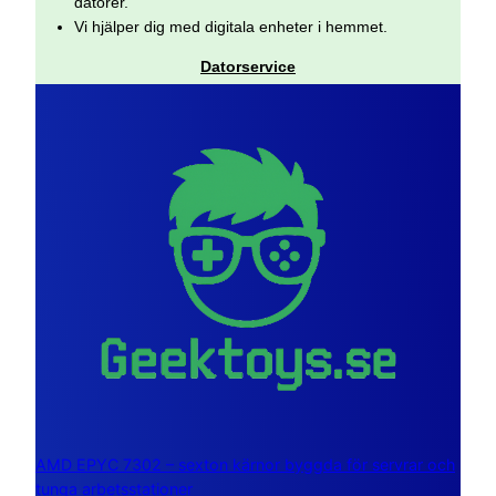
datorer.
Vi hjälper dig med digitala enheter i hemmet.
Datorservice
AMD EPYC 7302 – sexton kärnor byggda för servrar och
tunga arbetsstationer