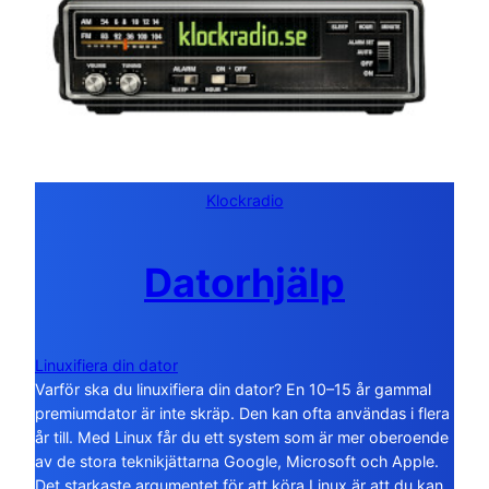
Klockradio
Datorhjälp
Linuxifiera din dator
Varför ska du linuxifiera din dator? En 10–15 år gammal
premiumdator är inte skräp. Den kan ofta användas i flera
år till. Med Linux får du ett system som är mer oberoende
av de stora teknikjättarna Google, Microsoft och Apple.
Det starkaste argumentet för att köra Linux är att du kan