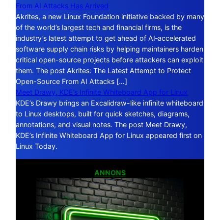
From AI Attacks Has Arrived
Akrites, a new Linux Foundation initiative backed by many
of the world’s largest tech and financial firms, is the
industry’s latest attempt to get ahead of AI‑accelerated
software supply chain risks by helping maintainers harden
critical open-source projects before attackers can exploit
them. The post Akrites: The Latest Attempt to Protect
Open-Source From AI Attacks […]
Meet Drawy, KDE’s Infinite Whiteboard App for Linux
KDE’s Drawy brings an Excalidraw-like infinite whiteboard
to Linux desktops, built for quick sketches, diagrams,
annotations, and visual notes. The post Meet Drawy,
KDE’s Infinite Whiteboard App for Linux appeared first on
Linux Today.
ANNONS