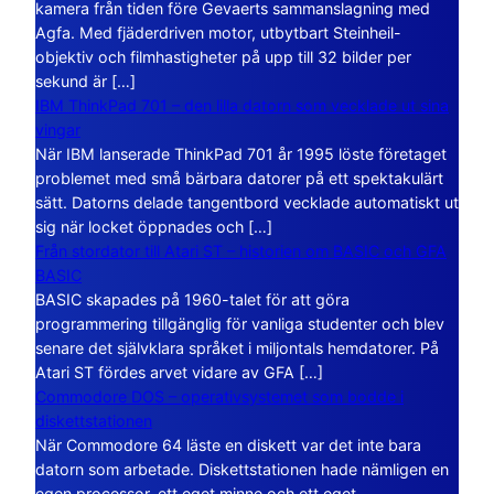
kamera från tiden före Gevaerts sammanslagning med
Agfa. Med fjäderdriven motor, utbytbart Steinheil-
objektiv och filmhastigheter på upp till 32 bilder per
sekund är […]
IBM ThinkPad 701 – den lilla datorn som vecklade ut sina
vingar
När IBM lanserade ThinkPad 701 år 1995 löste företaget
problemet med små bärbara datorer på ett spektakulärt
sätt. Datorns delade tangentbord vecklade automatiskt ut
sig när locket öppnades och […]
Från stordator till Atari ST – historien om BASIC och GFA
BASIC
BASIC skapades på 1960-talet för att göra
programmering tillgänglig för vanliga studenter och blev
senare det självklara språket i miljontals hemdatorer. På
Atari ST fördes arvet vidare av GFA […]
Commodore DOS – operativsystemet som bodde i
diskettstationen
När Commodore 64 läste en diskett var det inte bara
datorn som arbetade. Diskettstationen hade nämligen en
egen processor, ett eget minne och ett eget