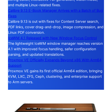
and multiple Linux-related fixes.
Calibre 9.13 E-Book Manager Arrives with a Batch of Bug
Fixes
Calibre 9.13 is out with fixes for Content Server search,
PDF links, cover drag-and-drop, image compression, and
Linux PDF conversion.
IceWM 4.1 Released with New Window Focus Control
The lightweight IceWM window manager reaches version
4.1 with improved focus handling, safer configuration
parsing, and updated translations.
Proxmox VE Officially Expands Beyond x86 With Arm64
Support
Proxmox VE gains its first official Arm64 edition, bringing
KVM, LXC, ZFS, Ceph, clustering, and enterprise support
to Arm servers.