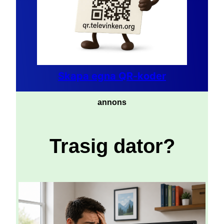
Skapa egna QR-koder
annons
Trasig dator?