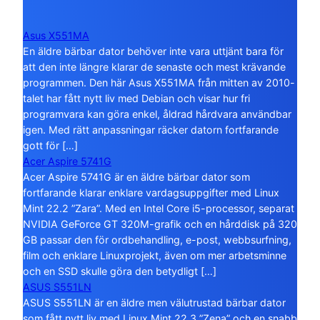
Asus X551MA
En äldre bärbar dator behöver inte vara uttjänt bara för
att den inte längre klarar de senaste och mest krävande
programmen. Den här Asus X551MA från mitten av 2010-
talet har fått nytt liv med Debian och visar hur fri
programvara kan göra enkel, åldrad hårdvara användbar
igen. Med rätt anpassningar räcker datorn fortfarande
gott för […]
Acer Aspire 5741G
Acer Aspire 5741G är en äldre bärbar dator som
fortfarande klarar enklare vardagsuppgifter med Linux
Mint 22.2 ”Zara”. Med en Intel Core i5-processor, separat
NVIDIA GeForce GT 320M-grafik och en hårddisk på 320
GB passar den för ordbehandling, e-post, webbsurfning,
film och enklare Linuxprojekt, även om mer arbetsminne
och en SSD skulle göra den betydligt […]
ASUS S551LN
ASUS S551LN är en äldre men välutrustad bärbar dator
som fått nytt liv med Linux Mint 22.3 ”Zena” och en snabb