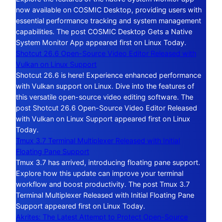
now available on COSMIC Desktop, providing users with
essential performance tracking and system management
capabilities. The post COSMIC Desktop Gets a Native
System Monitor App appeared first on Linux Today.
Shotcut 26.6 Open-Source Video Editor Released with
Vulkan on Linux Support
Shotcut 26.6 is here! Experience enhanced performance
with Vulkan support on Linux. Dive into the features of
this versatile open-source video editing software. The
post Shotcut 26.6 Open-Source Video Editor Released
with Vulkan on Linux Support appeared first on Linux
Today.
Tmux 3.7 Terminal Multiplexer Released with Initial
Floating Pane Support
Tmux 3.7 has arrived, introducing floating pane support.
Explore how this update can improve your terminal
workflow and boost productivity. The post Tmux 3.7
Terminal Multiplexer Released with Initial Floating Pane
Support appeared first on Linux Today.
Akrites: The Latest Attempt to Protect Open-Source