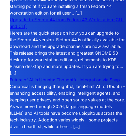
starting point if you are installing a fresh Fedora 44
workstation edition for all user… […]
Upgrade to Fedora 44 from Fedora 43 Workstation (GUI
and CLI)
Here’s are the quick steps on how you can upgrade to
the Fedora 44 version. Fedora 44 is officially available for
download and the upgrade channels are now available.
This release brings the latest and greatest GNOME 50
desktop for workstation editions, refinements to KDE
Plasma desktop and more updates. If you are trying to…
[…]
Future of AI in Ubuntu: Thoughtful Integration via Snap
Canonical is bringing thoughtful, local-first AI to Ubuntu –
enhancing accessibility, enabling intelligent agents, and
keeping user privacy and open source values at the core.
As we move through 2026, large language models
(LLMs) and AI tools have become ubiquitous across the
tech industry. Adoption varies widely – some projects
dive in headfirst, while others… […]