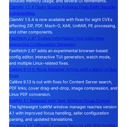
reduced memory usage, and several UI refinements.
ClamAV 1.5.4 Open-Source Antivirus Fixes Eight Security
Vulnerabilities
ClamAV 1.5.4 is now available with fixes for eight CVEs
affecting ZIP, PDF, Mach-O, XAR, UnRAR, PE processing,
and other components.
Fastfetch 2.67 System Information Tool Adds New
Interactive Configuration Generator
Fastfetch 2.67 adds an experimental browser-based
config editor, interactive TUI generation, watch mode,
and multiple Linux-related fixes.
Calibre 9.13 E-Book Manager Arrives with a Batch of Bug
Fixes
Calibre 9.13 is out with fixes for Content Server search,
PDF links, cover drag-and-drop, image compression, and
Linux PDF conversion.
IceWM 4.1 Released with New Window Focus Control
The lightweight IceWM window manager reaches version
4.1 with improved focus handling, safer configuration
parsing, and updated translations.
Proxmox VE Officially Expands Beyond x86 With Arm64