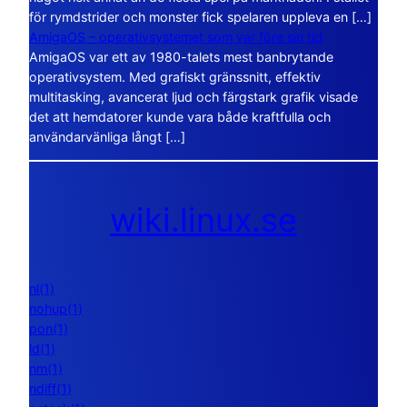
för rymdstrider och monster fick spelaren uppleva en […]
AmigaOS – operativsystemet som var före sin tid
AmigaOS var ett av 1980-talets mest banbrytande
operativsystem. Med grafiskt gränssnitt, effektiv
multitasking, avancerat ljud och färgstark grafik visade
det att hemdatorer kunde vara både kraftfulla och
användarvänliga långt […]
wiki.linux.se
nl(1)
nohup(1)
pon(1)
ld(1)
nm(1)
ndiff(1)