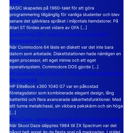
BASIC
BASIC skapades på 1960-talet för att göra
programmering tillgänglig för vanliga studenter och blev
senare det självklara språket i miljontals hemdatorer. På
Atari ST fördes arvet vidare av GFA […]
Commodore DOS – operativsystemet som bodde i
diskettstationen
När Commodore 64 läste en diskett var det inte bara
datorn som arbetade. Diskettstationen hade nämligen en
egen processor, ett eget minne och ett eget
operativsystem. Commodore DOS gjorde […]
HP EliteBook x360 1040 G7 – en lyxig företagsdator med
lång batteritid
HP EliteBook x360 1040 G7 var en påkostad
företagsdator som kombinerade elegant design, lång
batteritid och flera avancerade säkerhetsfunktioner. Med
sitt tunna metallchassi, sin vikbara pekskärm och sin höga
[…]
Skool Daze – spelet som gjorde skolan till ett öppet kaos
När Skool Daze släpptes 1984 till ZX Spectrum var det
något helt annat än de flesta spel på marknaden. I stället