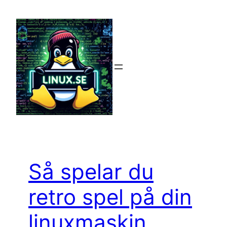
Hoppa
till
innehåll
Så spelar du
retro spel på din
linuxmaskin