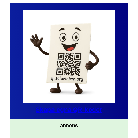
Skapa egna QR-koder
annons