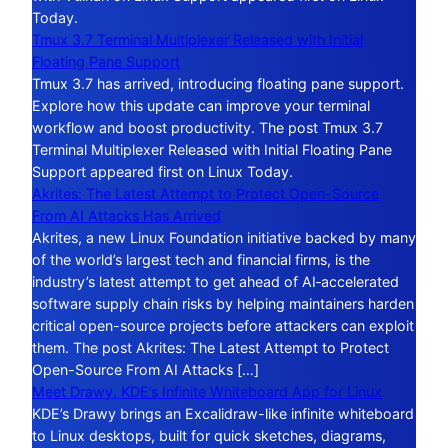
Today.
Tmux 3.7 Terminal Multiplexer Released with Initial
Floating Pane Support
Tmux 3.7 has arrived, introducing floating pane support.
Explore how this update can improve your terminal
workflow and boost productivity. The post Tmux 3.7
Terminal Multiplexer Released with Initial Floating Pane
Support appeared first on Linux Today.
Akrites: The Latest Attempt to Protect Open-Source
From AI Attacks Has Arrived
Akrites, a new Linux Foundation initiative backed by many
of the world’s largest tech and financial firms, is the
industry’s latest attempt to get ahead of AI‑accelerated
software supply chain risks by helping maintainers harden
critical open-source projects before attackers can exploit
them. The post Akrites: The Latest Attempt to Protect
Open-Source From AI Attacks […]
Meet Drawy, KDE’s Infinite Whiteboard App for Linux
KDE’s Drawy brings an Excalidraw-like infinite whiteboard
to Linux desktops, built for quick sketches, diagrams,