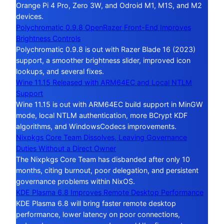
Orange Pi 4 Pro, Zero 3W, and Odroid M1, M1S, and M2
devices.
Polychromatic 0.9.8 OpenRazer Front-End Improves
Brightness Controls
Polychromatic 0.9.8 is out with Razer Blade 16 (2023)
support, a smoother brightness slider, improved icon
lookups, and several fixes.
Wine 11.15 Released with ARM64EC and Local NTLM
Support
Wine 11.15 is out with ARM64EC build support in MinGW
mode, local NTLM authentication, more BCrypt KDF
algorithms, and WindowsCodecs improvements.
Nixpkgs Core Team Dissolves, Leaving Governance
Duties Without a Direct Owner
The Nixpkgs Core Team has disbanded after only 10
months, citing burnout, poor delegation, and persistent
governance problems within NixOS.
KDE Plasma 6.8 Improves Remote Desktop Performance
KDE Plasma 6.8 will bring faster remote desktop
performance, lower latency on poor connections,