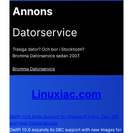
Annons
Datorservice
Trasiga dator? Och bor i Stockholm?
Bromma Datorservice sedan 2007.
Bromma Datorservice
Linuxiac.com
DietPi 10.6 Adds Support for Orange Pi 4 Pro, Zero 3W,
and New Odroid Boards
DietPi 10.6 expands its SBC support with new images for