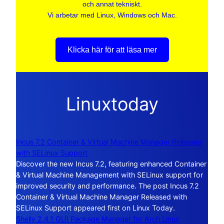
och annat tekniskt.
Vi arbetar med Linux, Windows och Mac.
Klicka här för att läsa mer
Linuxtoday
Incus 7.2 Container & Virtual Machine Manager Released
with SELinux Support
Discover the new Incus 7.2, featuring enhanced Container
& Virtual Machine Management with SELinux support for
improved security and performance. The post Incus 7.2
Container & Virtual Machine Manager Released with
SELinux Support appeared first on Linux Today.
Shelly 2.4.1 GUI Package Manager for Arch Linux