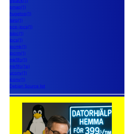
gstack(1)
pmap(1)
hugetop(1)
lsirq(1)
pcp-ipcs(1)
lsipc(1)
ipcs(1)
ipcmk(1)
ipcrm(1)
mkfifo(1)
mkfifo(1p)
uconv(1)
iconv(1)
Debian Source list