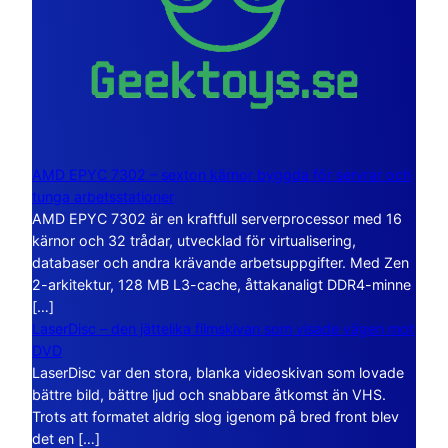
AMD EPYC 7302 – sexton kärnor byggda för servrar och
tunga arbetsstationer
AMD EPYC 7302 är en kraftfull serverprocessor med 16
kärnor och 32 trådar, utvecklad för virtualisering,
databaser och andra krävande arbetsuppgifter. Med Zen
2-arkitektur, 128 MB L3-cache, åttakanaligt DDR4-minne
[…]
LaserDisc – den jättelika filmskivan som visade vägen mot
DVD
LaserDisc var den stora, blanka videoskivan som lovade
bättre bild, bättre ljud och snabbare åtkomst än VHS.
Trots att formatet aldrig slog igenom på bred front blev
det en […]