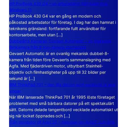
HP ProBook 430 G4 – en arbetsdator från tiden före
Windows 11
HP ProBook 430 G4 var en gång en modern och
påkostad arbetsdator för företag. I dag har den hamnat i
teknikens gränsland: fortfarande fullt användbar för
kontorsarbete, men utan […]
Dubbelåtta Kameran Gevaert Automatic – en mekanisk
filmkamera från 8 mm-filmens storhetstid
Gevaert Automatic är en ovanlig mekanisk dubbel-8-
kamera från tiden före Gevaerts sammanslagning med
Agfa. Med fjäderdriven motor, utbytbart Steinheil-
objektiv och filmhastigheter på upp till 32 bilder per
sekund är […]
IBM ThinkPad 701 – den lilla datorn som vecklade ut sina
vingar
När IBM lanserade ThinkPad 701 år 1995 löste företaget
problemet med små bärbara datorer på ett spektakulärt
sätt. Datorns delade tangentbord vecklade automatiskt ut
sig när locket öppnades och […]
Från stordator till Atari ST – historien om BASIC och GFA