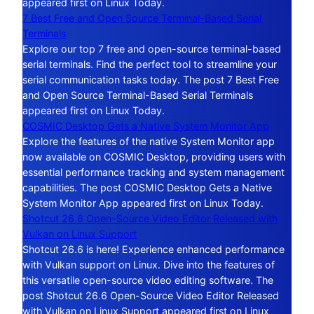
appeared first on Linux Today.
7 Best Free and Open Source Terminal-Based Serial
Terminals
Explore our top 7 free and open-source terminal-based
serial terminals. Find the perfect tool to streamline your
serial communication tasks today. The post 7 Best Free
and Open Source Terminal-Based Serial Terminals
appeared first on Linux Today.
COSMIC Desktop Gets a Native System Monitor App
Explore the features of the native System Monitor app
now available on COSMIC Desktop, providing users with
essential performance tracking and system management
capabilities. The post COSMIC Desktop Gets a Native
System Monitor App appeared first on Linux Today.
Shotcut 26.6 Open-Source Video Editor Released with
Vulkan on Linux Support
Shotcut 26.6 is here! Experience enhanced performance
with Vulkan support on Linux. Dive into the features of
this versatile open-source video editing software. The
post Shotcut 26.6 Open-Source Video Editor Released
with Vulkan on Linux Support appeared first on Linux