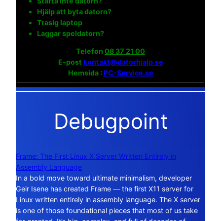
Starta inte datorn?
Hjälp att byta datorn?
Trasig laptop
Laggar speldatorn?
Telefon
08 37 21 00
E-post
kontakt@datorhjalp.se
Hemsida :
PC-Service.se
Debugpoint
Frame: The First Linux X Server Written Entirely in
Assembly Language
In a bold move toward ultimate minimalism, developer
Geir Isene has created Frame — the first X11 server for
Linux written entirely in assembly language. The X server
is one of those foundational pieces that most of us take