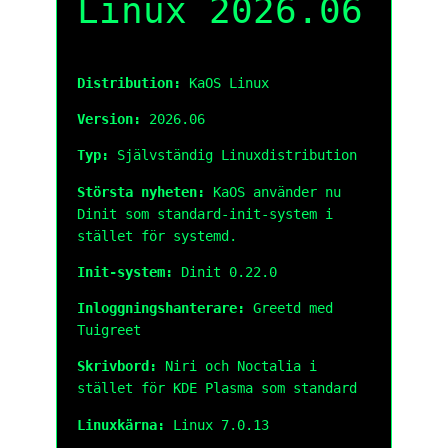
Linux 2026.06
Distribution:
KaOS Linux
Version:
2026.06
Typ:
Självständig Linuxdistribution
Största nyheten:
KaOS använder nu
Dinit som standard-init-system i
stället för systemd.
Init-system:
Dinit 0.22.0
Inloggningshanterare:
Greetd med
Tuigreet
Skrivbord:
Niri och Noctalia i
stället för KDE Plasma som standard
Linuxkärna:
Linux 7.0.13