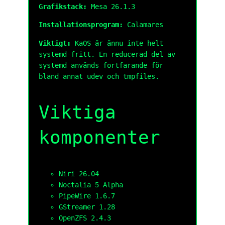
Grafikstack:
Mesa 26.1.3
Installationsprogram:
Calamares
Viktigt:
KaOS är ännu inte helt
systemd-fritt. En reducerad del av
systemd används fortfarande för
bland annat udev och tmpfiles.
Viktiga
komponenter
Niri 26.04
Noctalia 5 Alpha
PipeWire 1.6.7
GStreamer 1.28
OpenZFS 2.4.3