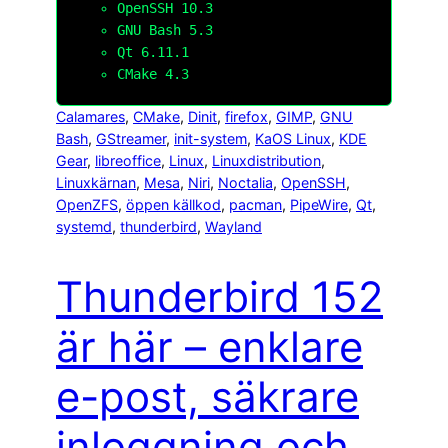
OpenSSH 10.3
GNU Bash 5.3
Qt 6.11.1
CMake 4.3
Calamares
, 
CMake
, 
Dinit
, 
firefox
, 
GIMP
, 
GNU
Bash
, 
GStreamer
, 
init-system
, 
KaOS Linux
, 
KDE
Gear
, 
libreoffice
, 
Linux
, 
Linuxdistribution
, 
Linuxkärnan
, 
Mesa
, 
Niri
, 
Noctalia
, 
OpenSSH
, 
OpenZFS
, 
öppen källkod
, 
pacman
, 
PipeWire
, 
Qt
, 
systemd
, 
thunderbird
, 
Wayland
Thunderbird 152
är här – enklare
e-post, säkrare
inloggning och