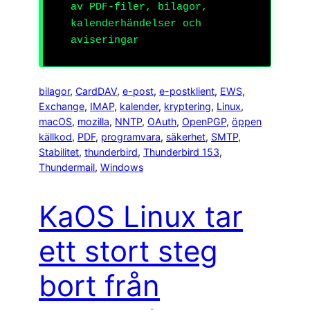
av PDF-filer, bilagor,
kalenderhändelser och
aviseringar
bilagor
, 
CardDAV
, 
e-post
, 
e-postklient
, 
EWS
, 
Exchange
, 
IMAP
, 
kalender
, 
kryptering
, 
Linux
, 
macOS
, 
mozilla
, 
NNTP
, 
OAuth
, 
OpenPGP
, 
öppen
källkod
, 
PDF
, 
programvara
, 
säkerhet
, 
SMTP
, 
Stabilitet
, 
thunderbird
, 
Thunderbird 153
, 
Thundermail
, 
Windows
KaOS Linux tar
ett stort steg
bort från