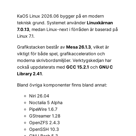
KaOS Linux 2026.06 bygger på en modern
teknisk grund. Systemet använder
Linuxkärnan
7.0.13
, medan Linux-next i förråden är baserad på
Linux 7.1.
Grafikstacken består av
Mesa 26.1.3
, vilket är
viktigt för både spel, grafikacceleration och
moderna skrivbordsmiljöer. Verktygskedjan har
också uppdaterats med
GCC 15.2.1
och
GNU C
Library 2.41
.
Bland övriga komponenter finns bland annat:
Niri 26.04
Noctalia 5 Alpha
PipeWire 1.6.7
GStreamer 1.28
OpenZFS 2.4.3
OpenSSH 10.3
GNU Bash 5.3