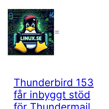
Hoppa
till
innehåll
Thunderbird 153
får inbyggt stöd
för Thundermail