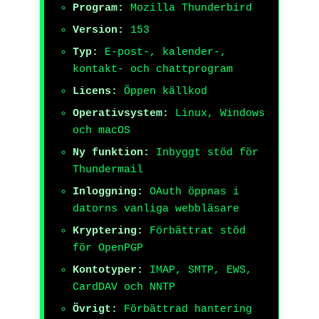
Program:
Mozilla Thunderbird
Version:
153
Typ:
E-post-, kalender-,
kontakt- och chattprogram
Licens:
Öppen källkod
Operativsystem:
Linux, Windows
och macOS
Ny funktion:
Inbyggt stöd för
Thundermail
Inloggning:
OAuth öppnas i
datorns vanliga webbläsare
Kryptering:
Förbättrat stöd
för OpenPGP
Kontotyper:
IMAP, SMTP, EWS,
CardDAV och NNTP
Övrigt:
Förbättrad hantering