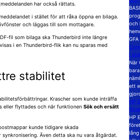
tmeddelanden har också rättats.
BASI
prog
eddelandet i stället för att råka öppna en bilaga.
och 
ivfönster och läggas till som mottagare.
hemd
-fil som bilaga ska Thunderbird inte längre
GFA
sas i en Thunderbird-flik kan nu sparas med
Com
i di
När 
bara
re stabilitet
näml
ett 
gjor
abilitetsförbättringar. Krascher som kunde inträffa
HP E
eller flyttades och när funktionen
Sök och ersätt
före
HP E
före
postmappar kunde tidigare skada
lång
ynkronisering. Även detta ska nu vara åtgärdat.