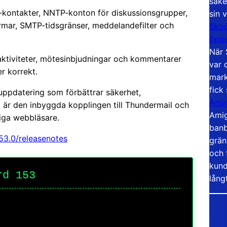
säke
V-kontakter, NNTP-konton för diskussionsgrupper,
sin 
rmar, SMTP-tidsgränser, meddelandefilter och
Skoo
öppe
När 
ktiviteter, mötesinbjudningar och kommentarer
var 
r korrekt.
mark
fick
uppdatering som förbättrar säkerhet,
Amig
na är den inbyggda kopplingen till Thundermail och
Amig
iga webbläsare.
banb
53.0/releasenotes
grän
och 
kund
rd 153
lång