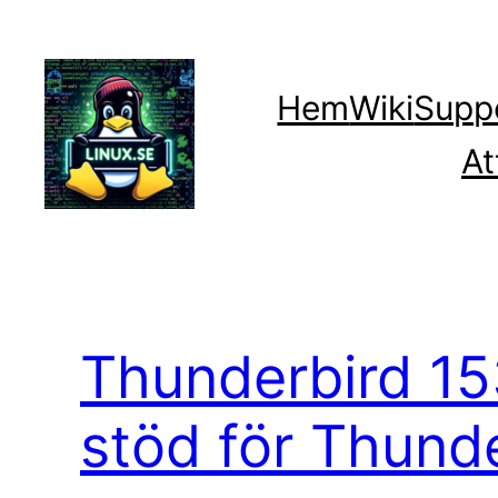
Hoppa
till
innehåll
Hem
Wiki
Supp
At
Thunderbird 15
stöd för Thund