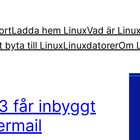
ort
Ladda hem Linux
Vad är Linu
t byta till Linux
Linuxdatorer
Om L
3 får inbyggt
ermail