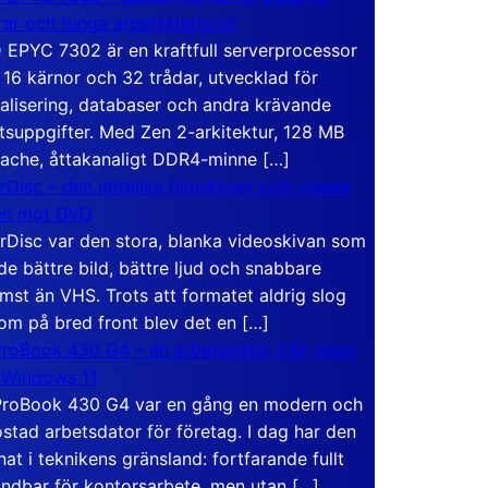
rar och tunga arbetsstationer
EPYC 7302 är en kraftfull serverprocessor
16 kärnor och 32 trådar, utvecklad för
ualisering, databaser och andra krävande
tsuppgifter. Med Zen 2-arkitektur, 128 MB
ache, åttakanaligt DDR4-minne […]
rDisc – den jättelika filmskivan som visade
en mot DVD
rDisc var den stora, blanka videoskivan som
de bättre bild, bättre ljud och snabbare
mst än VHS. Trots att formatet aldrig slog
om på bred front blev det en […]
roBook 430 G4 – en arbetsdator från tiden
 Windows 11
roBook 430 G4 var en gång en modern och
stad arbetsdator för företag. I dag har den
at i teknikens gränsland: fortfarande fullt
ndbar för kontorsarbete, men utan […]