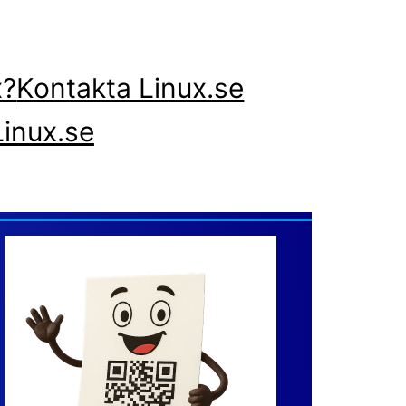
x?
Kontakta Linux.se
inux.se