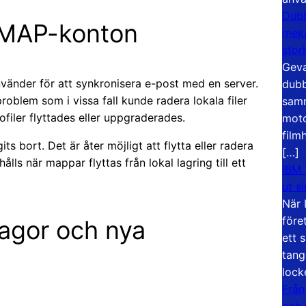
Dubb
 IMAP-konton
meka
stor
Geva
vänder för att synkronisera e-post med en server.
dubb
 problem som i vissa fall kunde radera lokala filer
samm
filer flyttades eller uppgraderades.
moto
film
s bort. Det är åter möjligt att flytta eller radera
[…]
ls när mappar flyttas från lokal lagring till ett
IBM 
ut s
När 
före
lagor och nya
ett 
tang
lock
Från
och