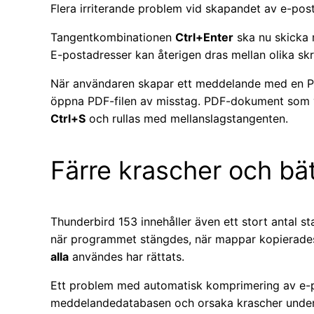
Flera irriterande problem vid skapandet av e-pos
Tangentkombinationen
Ctrl+Enter
ska nu skicka m
E-postadresser kan återigen dras mellan olika skr
När användaren skapar ett meddelande med en PDF
öppna PDF-filen av misstag. PDF-dokument som vi
Ctrl+S
och rullas med mellanslagstangenten.
Färre krascher och bätt
Thunderbird 153 innehåller även ett stort antal st
när programmet stängdes, när mappar kopierades 
alla
användes har rättats.
Ett problem med automatisk komprimering av e-
meddelandedatabasen och orsaka krascher under s