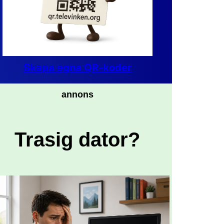
Skapa egna QR-koder
annons
Trasig dator?