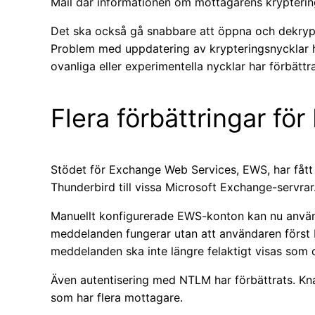
Mail där informationen om mottagarens kryptering
Det ska också gå snabbare att öppna och dekr
Problem med uppdatering av krypteringsnycklar h
ovanliga eller experimentella nycklar har förbättra
Flera förbättringar fö
Stödet för Exchange Web Services, EWS, har fått e
Thunderbird till vissa Microsoft Exchange-servrar
Manuellt konfigurerade EWS-konton kan nu använ
meddelanden fungerar utan att användaren förs
meddelanden ska inte längre felaktigt visas som o
Även autentisering med NTLM har förbättrats. K
som har flera mottagare.