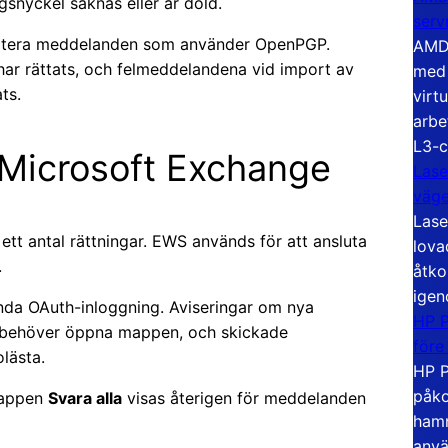
snyckel saknas eller är dold.
serv
yptera meddelanden som använder OpenPGP.
AMD 
ar rättats, och felmeddelandena vid import av
med 
ts.
virt
arbe
L3-c
r Microsoft Exchange
Lase
väg
Lase
tt antal rättningar. EWS används för att ansluta
lova
.
åtko
igen
da OAuth-inloggning. Aviseringar om nya
HP P
t behöver öppna mappen, och skickade
före
lästa.
HP P
påko
nappen
Svara alla
visas återigen för meddelanden
hamn
anvä