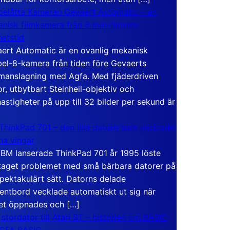
elåtta Kameran Gevaert Automatic – en
nisk filmkamera från 8 mm-filmens
hetstid
ert Automatic är en ovanlig mekanisk
el-8-kamera från tiden före Gevaerts
anslagning med Agfa. Med fjäderdriven
r, utbytbart Steinheil-objektiv och
hastigheter på upp till 32 bilder per sekund är
ThinkPad 701 – den lilla datorn som vecklade
ina vingar
IBM lanserade ThinkPad 701 år 1995 löste
taget problemet med små bärbara datorer på
spektakulärt sätt. Datorns delade
entbord vecklade automatiskt ut sig när
et öppnades och […]
 stordator till Atari ST – historien om BASIC
 GFA BASIC