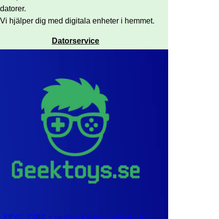
datorer.
Vi hjälper dig med digitala enheter i hemmet.
Datorservice
EPYC 7302 – sexton kärnor byggda för