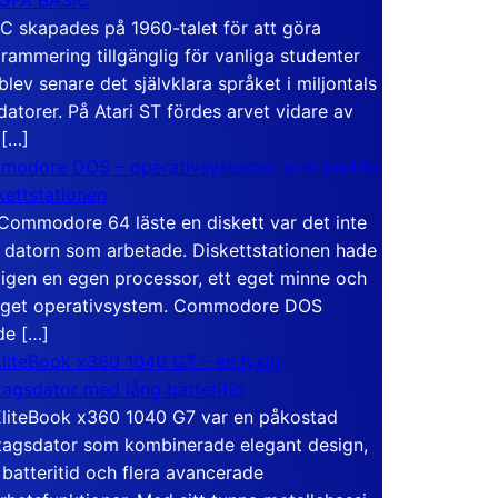
C skapades på 1960-talet för att göra
rammering tillgänglig för vanliga studenter
blev senare det självklara språket i miljontals
atorer. På Atari ST fördes arvet vidare av
 […]
modore DOS – operativsystemet som bodde
skettstationen
Commodore 64 läste en diskett var det inte
 datorn som arbetade. Diskettstationen hade
igen en egen processor, ett eget minne och
eget operativsystem. Commodore DOS
de […]
liteBook x360 1040 G7 – en lyxig
tagsdator med lång batteritid
liteBook x360 1040 G7 var en påkostad
tagsdator som kombinerade elegant design,
 batteritid och flera avancerade