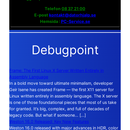
Telefon
08 37 21 00
E-post
kontakt@datorhjalp.se
Hemsida :
PC-Service.se
Debugpoint
Frame: The First Linux X Server Written Entirely in
Assembly Language
In a bold move toward ultimate minimalism, developer
Geir Isene has created Frame — the first X11 server for
Linux written entirely in assembly language. The X server
is one of those foundational pieces that most of us take
for granted. It’s big, complex, and full of decades of
legacy code. But what if someone… […]
Weston 16.0 Released: Key New Features
Weston 16.0 released with major advances in HDR, color