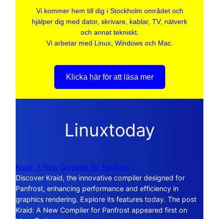
Vi kommer hem till dig i Stockholm området och
hjälper dig med dator, skrivare, kablar, TV, nätverk
och annat tekniskt.
Vi arbetar med Linux, Windows och Mac.
Klicka här för att läsa mer
Linuxtoday
Kraid: A New Compiler for Panfrost
Discover Kraid, the innovative compiler designed for
Panfrost, enhancing performance and efficiency in
graphics rendering. Explore its features today. The post
Kraid: A New Compiler for Panfrost appeared first on