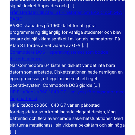
sig när locket öppnades och […]
Från stordator till Atari ST – historien om BASIC och GFA
BASIC
BASIC skapades på 1960-talet för att göra
programmering tillgänglig för vanliga studenter och blev
senare det självklara språket i miljontals hemdatorer. På
Atari ST fördes arvet vidare av GFA […]
Commodore DOS – operativsystemet som bodde i
diskettstationen
När Commodore 64 läste en diskett var det inte bara
datorn som arbetade. Diskettstationen hade nämligen en
egen processor, ett eget minne och ett eget
operativsystem. Commodore DOS gjorde […]
HP EliteBook x360 1040 G7 – en lyxig företagsdator med
lång batteritid
HP EliteBook x360 1040 G7 var en påkostad
företagsdator som kombinerade elegant design, lång
batteritid och flera avancerade säkerhetsfunktioner. Med
sitt tunna metallchassi, sin vikbara pekskärm och sin höga
[…]