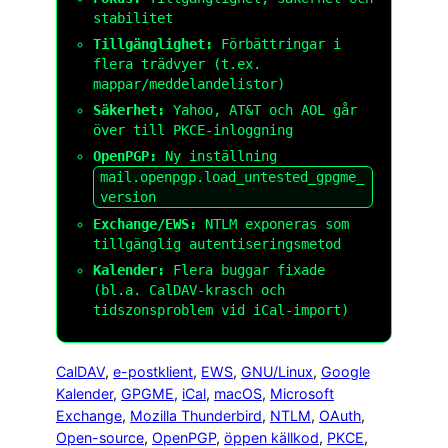
stabilitet
Tillgänglighet:
Förbättringar i
flera trädvyer (t.ex.
mappar/meddelandelistor)
Säkerhet:
Yahoo, AT&T och AOL går
över till PKCE-inloggning
OpenPGP:
Ny inställning
mail.openpgp.load_untested_gpgme_
version
Exchange/EWS:
NTLM exponeras som
tillgänglig autentiseringsmetod
Kalender:
Flera buggar fixade
(bl.a. CalDAV-krasch och
tidszonsproblem vid iCal-import)
CalDAV
, 
e-postklient
, 
EWS
, 
GNU/Linux
, 
Google
Kalender
, 
GPGME
, 
iCal
, 
macOS
, 
Microsoft
Exchange
, 
Mozilla Thunderbird
, 
NTLM
, 
OAuth
, 
Open-source
, 
OpenPGP
, 
öppen källkod
, 
PKCE
, 