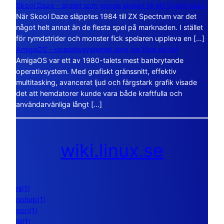
Skool Daze – spelet som gjorde skolan till ett öppet kaos
När Skool Daze släpptes 1984 till ZX Spectrum var det
något helt annat än de flesta spel på marknaden. I stället
för rymdstrider och monster fick spelaren uppleva en […]
AmigaOS – operativsystemet som var före sin tid
AmigaOS var ett av 1980-talets mest banbrytande
operativsystem. Med grafiskt gränssnitt, effektiv
multitasking, avancerat ljud och färgstark grafik visade
det att hemdatorer kunde vara både kraftfulla och
användarvänliga långt […]
wiki.linux.se
nl(1)
nohup(1)
pon(1)
ld(1)