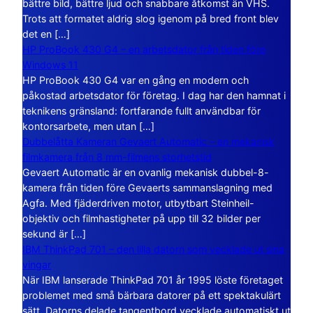
bättre bild, bättre ljud och snabbare åtkomst än VHS.
Trots att formatet aldrig slog igenom på bred front blev
det en […]
HP ProBook 430 G4 – en arbetsdator från tiden före
Windows 11
HP ProBook 430 G4 var en gång en modern och
påkostad arbetsdator för företag. I dag har den hamnat i
teknikens gränsland: fortfarande fullt användbar för
kontorsarbete, men utan […]
Dubbelåtta Kameran Gevaert Automatic – en mekanisk
filmkamera från 8 mm-filmens storhetstid
Gevaert Automatic är en ovanlig mekanisk dubbel-8-
kamera från tiden före Gevaerts sammanslagning med
Agfa. Med fjäderdriven motor, utbytbart Steinheil-
objektiv och filmhastigheter på upp till 32 bilder per
sekund är […]
IBM ThinkPad 701 – den lilla datorn som vecklade ut sina
vingar
När IBM lanserade ThinkPad 701 år 1995 löste företaget
problemet med små bärbara datorer på ett spektakulärt
sätt. Datorns delade tangentbord vecklade automatiskt ut