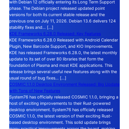
with Debian 12 officially entering its Long Term Support
phase. The Debian project released updated point
versions for both its current stable release and the
previous one on July 11, 2026. Debian 13.6 delivers 124
stability fixes and… […]
KDE Frameworks 6.28.0 Released: Key Features
KDE Frameworks 6.28.0 Released with Android Calendar
Plugin, New Barcode Support, and KIO Improvements.
KDE has released Frameworks 6.28.0, the latest monthly
update to its set of over 80 libraries that form the
foundation of Plasma and most KDE applications. This
release brings several useful new features along with the
usual round of bug fixes… […]
COSMIC 1.1.0 Desktop Environment Released: Big Update
with Tons of New Features
System76 has officially released COSMIC 1.1.0, bringing a
host of exciting improvements to their Rust-powered
desktop environment. System76 has officially released
COSMIC 1.1.0, the latest version of their exciting Rust-
based desktop environment. This solid update brings
many practical improvements across the board, making