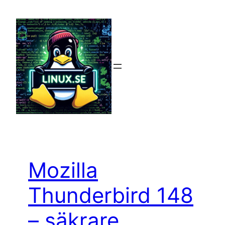
Hoppa
till
innehåll
Mozilla
Thunderbird 148
– säkrare,