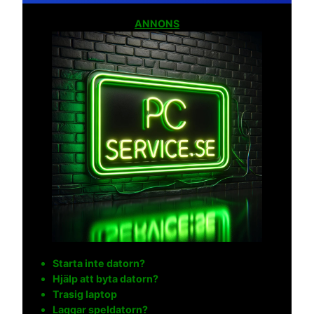
ANNONS
Starta inte datorn?
Hjälp att byta datorn?
Trasig laptop
Laggar speldatorn?