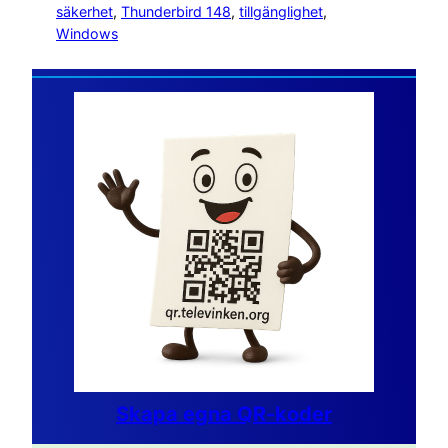
säkerhet
, 
Thunderbird 148
, 
tillgänglighet
, 
Windows
Skapa egna QR-koder