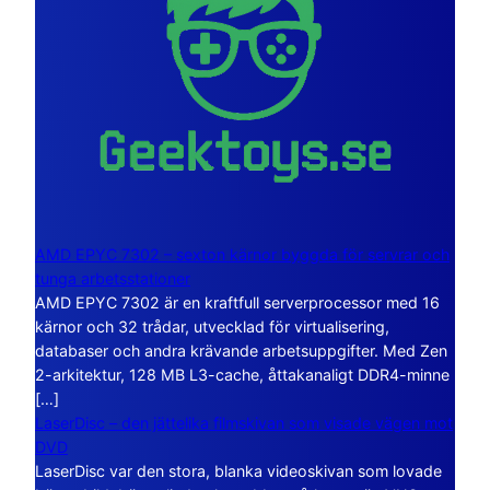
AMD EPYC 7302 – sexton kärnor byggda för servrar och
tunga arbetsstationer
AMD EPYC 7302 är en kraftfull serverprocessor med 16
kärnor och 32 trådar, utvecklad för virtualisering,
databaser och andra krävande arbetsuppgifter. Med Zen
2-arkitektur, 128 MB L3-cache, åttakanaligt DDR4-minne
[…]
LaserDisc – den jättelika filmskivan som visade vägen mot
DVD
LaserDisc var den stora, blanka videoskivan som lovade