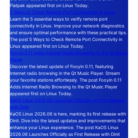
Flatpak appeared first on Linux Today.
5 Ways to Check Remote Port Connectivity in Linux
Learn the 5 essential ways to verify remote port
connectivity in Linux. Improve your network diagnostics
and ensure optimal performance with these practical tips.
The post 5 Ways to Check Remote Port Connectivity in
Linux appeared first on Linux Today.
Fooyin 0.11 Adds Internet Radio Browsing to the Qt Music
Player
Discover the latest update of Fooyin 0.11, featuring
Internet radio browsing in the Qt Music Player. Stream
your favorite stations effortlessly. The post Fooyin 0.11
Adds Internet Radio Browsing to the Qt Music Player
appeared first on Linux Today.
KaOS Linux 2026.06 Launches Officially as First Release
with Dinit
KaOS Linux 2026.06 is here, marking its first release with
Dinit. Dive into the latest updates and improvements that
enhance your Linux experience. The post KaOS Linux
2026.06 Launches Officially as First Release with Dinit