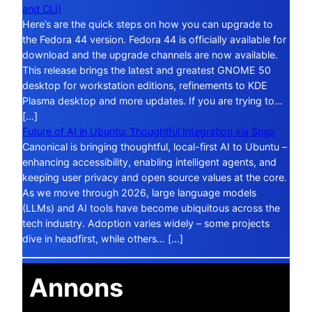
and CLI)
Here’s are the quick steps on how you can upgrade to
the Fedora 44 version. Fedora 44 is officially available for
download and the upgrade channels are now available.
This release brings the latest and greatest GNOME 50
desktop for workstation editions, refinements to KDE
Plasma desktop and more updates. If you are trying to…
[…]
Future of AI in Ubuntu: Thoughtful Integration via Snap
Canonical is bringing thoughtful, local-first AI to Ubuntu –
enhancing accessibility, enabling intelligent agents, and
keeping user privacy and open source values at the core.
As we move through 2026, large language models
(LLMs) and AI tools have become ubiquitous across the
tech industry. Adoption varies widely – some projects
dive in headfirst, while others… […]
Annons