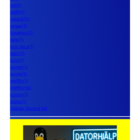
nm(1)
ndiff(1)
gstack(1)
pmap(1)
hugetop(1)
lsirq(1)
pcp-ipcs(1)
lsipc(1)
ipcs(1)
ipcmk(1)
ipcrm(1)
mkfifo(1)
mkfifo(1p)
uconv(1)
iconv(1)
Debian Source list