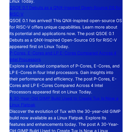
Linux Today.
QSOE 0.1 Debuts as a QNX-Inspired Open-Source OS for
RISC-V
QSOE 0.1 has arrived! This QNX-inspired open-source OS
for RISC-V offers unique capabilities. Learn more about
its potential and applications now. The post QSOE 0.1
Debuts as a QNX-Inspired Open-Source OS for RISC-V
appeared first on Linux Today.
P-Cores, E-Cores and LP E-Cores Compared Across 4
Intel Processors
Explore a detailed comparison of P-Cores, E-Cores, and
LP E-Cores in four Intel processors. Gain insights into
their performance and efficiency. The post P-Cores, E-
Cores and LP E-Cores Compared Across 4 Intel
Processors appeared first on Linux Today.
A 30-Year-Old GIMP Build Used to Create Tux Is Now a
Linux Flatpak
Discover the evolution of Tux with the 30-year-old GIMP
build now available as a Linux Flatpak. Explore its
features and enhancements today. The post A 30-Year-
Old GIMP Build Used to Create Tux Is Now a Linux