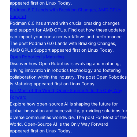
appeared first on Linux Today.
Podman 6.0 Lands with Breaking Changes, AMD GPUs
Support
Podman 6.0 has arrived with crucial breaking changes
and support for AMD GPUs. Find out how these updates
can impact your container workflows and performance.
The post Podman 6.0 Lands with Breaking Changes,
AMD GPUs Support appeared first on Linux Today.
Open Robotics Is Maturing
Discover how Open Robotics is evolving and maturing,
driving innovation in robotics technology and fostering
collaboration within the industry. The post Open Robotics
Is Maturing appeared first on Linux Today.
For Most of the World, Open-Source AI Is the Only Way
Forward
Explore how open-source AI is shaping the future for
global innovation and accessibility, providing solutions for
diverse communities worldwide. The post For Most of the
World, Open-Source AI Is the Only Way Forward
appeared first on Linux Today.