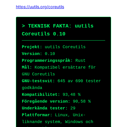
https://uutils.org/coreutils
> TEKNISK FAKTA: uutils
Coreutils 0.10
Projekt:
uutils Coreutils
Version:
0.10
Programmeringsspråk:
Rust
Mål:
Kompatibel ersättare för
GNU Coreutils
GNU-testsvit:
645 av 690 tester
godkända
Kompatibilitet:
93,48 %
Föregående version:
90,58 %
Underkända tester:
29
Plattformar:
Linux, Unix-
liknande system, Windows och