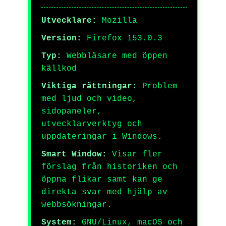
Utvecklare:
Mozilla
Version:
Firefox 153.0.3
Typ:
Webbläsare med öppen
källkod
Viktiga rättningar:
Problem
med ljud och video,
sidopaneler,
utvecklarverktyg och
uppdateringar i Windows.
Smart Window:
Visar fler
förslag från historiken och
öppna flikar samt kan ge
direkta svar med hjälp av
webbsökningar.
System:
GNU/Linux, macOS och