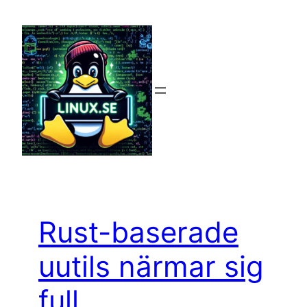
Hoppa
till
innehåll
Rust-baserade
uutils närmar sig
full