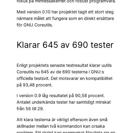
fokus på minnessäkerhet och robust programvara.
Med version 0.10 har projektet tagit ett stort steg
närmare målet att fungera som en direkt ersättare
för GNU Coreutils.
Klarar 645 av 690 tester
Enligt projektets senaste testresultat klarar uutils
Coreutils nu 645 av de 690 testerna i GNU:s
officiella testsvit. Det motsvarar en kompatibilitet
på 93,48 procent.
I version 0.9 låg resultatet på 90,58 procent.
Antalet underkända tester har samtidigt minskat
från 56 till 29.
Att klara testerna är viktigt eftersom även små
skillnader mellan två kommandon kan orsaka
problem. Ett skript kan exempelvis förvänta sig en