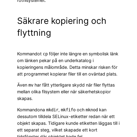
rotfilsystemet.
Säkrare kopiering och
flyttning
Kommandot
följer inte längre en symbolisk länk
cp
om länken pekar på en underkatalog i
kopieringens målområde. Detta minskar risken för
att programmet kopierar filer till en oväntad plats.
Även
har fått ytterligare skydd när filer flyttas
mv
mellan olika filsystem eller när säkerhetskopior
skapas.
Kommandona
,
och
kan
mkdir
mkfifo
mknod
dessutom tilldela SELinux-etiketter redan när ett
objekt skapas. Tidigare kunde etiketten läggas till i
ett separat steg, vilket skapade ett kort
tidsfönster där objektet hade fel