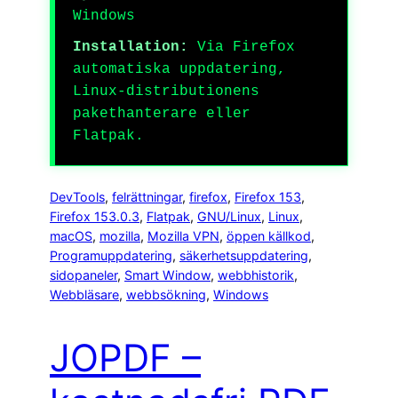
Windows
Installation:
Via Firefox
automatiska uppdatering,
Linux-distributionens
pakethanterare eller
Flatpak.
DevTools
, 
felrättningar
, 
firefox
, 
Firefox 153
, 
Firefox 153.0.3
, 
Flatpak
, 
GNU/Linux
, 
Linux
, 
macOS
, 
mozilla
, 
Mozilla VPN
, 
öppen källkod
, 
Programuppdatering
, 
säkerhetsuppdatering
, 
sidopaneler
, 
Smart Window
, 
webbhistorik
, 
Webbläsare
, 
webbsökning
, 
Windows
JOPDF –