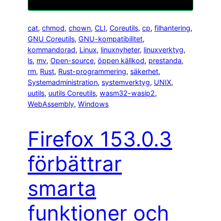
cat
, 
chmod
, 
chown
, 
CLI
, 
Coreutils
, 
cp
, 
filhantering
, 
GNU Coreutils
, 
GNU-kompatibilitet
, 
kommandorad
, 
Linux
, 
linuxnyheter
, 
linuxverktyg
, 
ls
, 
mv
, 
Open-source
, 
öppen källkod
, 
prestanda
, 
rm
, 
Rust
, 
Rust-programmering
, 
säkerhet
, 
Systemadministration
, 
systemverktyg
, 
UNIX
, 
uutils
, 
uutils Coreutils
, 
wasm32-wasip2
, 
WebAssembly
, 
Windows
Firefox 153.0.3
förbättrar
smarta
funktioner och