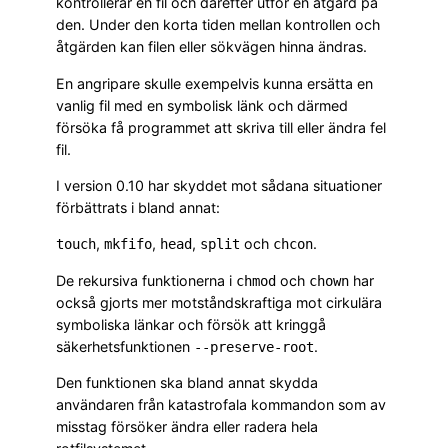
kontrollerar en fil och därefter utför en åtgärd på
den. Under den korta tiden mellan kontrollen och
åtgärden kan filen eller sökvägen hinna ändras.
En angripare skulle exempelvis kunna ersätta en
vanlig fil med en symbolisk länk och därmed
försöka få programmet att skriva till eller ändra fel
fil.
I version 0.10 har skyddet mot sådana situationer
förbättrats i bland annat:
,
,
,
och
.
touch
mkfifo
head
split
chcon
De rekursiva funktionerna i
och
har
chmod
chown
också gjorts mer motståndskraftiga mot cirkulära
symboliska länkar och försök att kringgå
säkerhetsfunktionen
.
--preserve-root
Den funktionen ska bland annat skydda
användaren från katastrofala kommandon som av
misstag försöker ändra eller radera hela