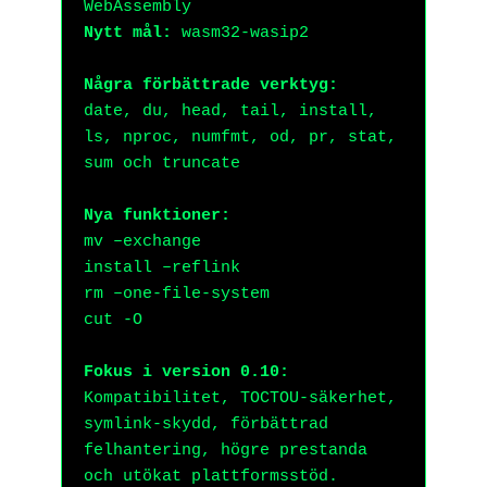
WebAssembly
Nytt mål:
wasm32-wasip2
Några förbättrade verktyg:
date, du, head, tail, install,
ls, nproc, numfmt, od, pr, stat,
sum och truncate
Nya funktioner:
mv –exchange
install –reflink
rm –one-file-system
cut -O
Fokus i version 0.10:
Kompatibilitet, TOCTOU-säkerhet,
symlink-skydd, förbättrad
felhantering, högre prestanda
och utökat plattformsstöd.