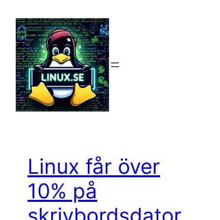
Hoppa
till
innehåll
Linux får över
10% på
skrivbordsdator