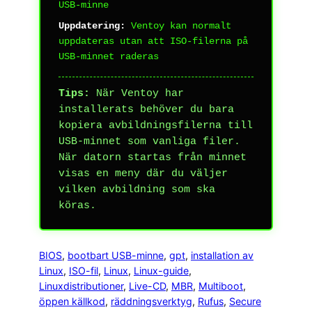
USB-minne
Uppdatering:
Ventoy kan normalt
uppdateras utan att ISO-filerna på
USB-minnet raderas
Tips:
När Ventoy har
installerats behöver du bara
kopiera avbildningsfilerna till
USB-minnet som vanliga filer.
När datorn startas från minnet
visas en meny där du väljer
vilken avbildning som ska
köras.
BIOS
, 
bootbart USB-minne
, 
gpt
, 
installation av
Linux
, 
ISO-fil
, 
Linux
, 
Linux-guide
, 
Linuxdistributioner
, 
Live-CD
, 
MBR
, 
Multiboot
, 
öppen källkod
, 
räddningsverktyg
, 
Rufus
, 
Secure