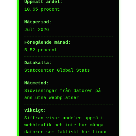
Uppmätt andel:
10,65 procent
Mätperiod:
Juli 2026
Föregående månad:
5,52 procent
Datakälla:
Statcounter Global Stats
Mätmetod:
Sidvisningar från datorer på
anslutna webbplatser
Viktigt:
Siffran visar andelen uppmätt
webbtrafik och inte hur många
datorer som faktiskt har Linux