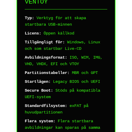
VENTOY
Typ:
Verktyg för att skapa
startbara USB-minnen
Licens:
Öppen källkod
Tillgängligt för:
Windows, Linux
och som startbar Live-CD
Avbildningsformat:
ISO, WIM, IMG,
VHD, VHDX, EFI och VTOY
Partitionstabeller:
MBR och GPT
Startlägen:
Legacy BIOS och UEFI
Secure Boot:
Stöds på kompatibla
UEFI-system
Standardfilsystem:
exFAT på
huvudpartitionen
Flera system:
Flera startbara
avbildningar kan sparas på samma