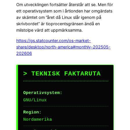
Om utvecklingen fortsätter återstår att se. Men för
ett operativsystem som i årtionden har omgärdats
av skämtet om ”året då Linux slår igenom på
skrivbordet” är tioprocentsgränsen ändå en
milstolpe värd att uppmärksamma.
https://gs.statcounter.com/os-market-
share/desktop/north-america#monthly-202505-
202606
> TEKNISK FAKTARUTA
Operativsystem:
GNU/Linux
Region:
Nordamerika