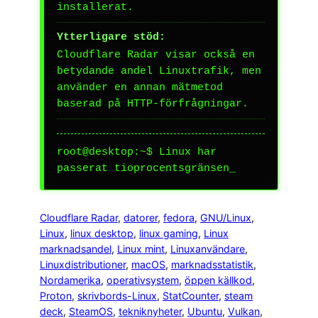
installerat.
Ytterligare stöd:
Cloudflare Radar visar också en
betydande andel Linuxtrafik, men
använder en annan mätmetod
baserad på HTTP-förfrågningar.
root@desktop:~$ Linux har
passerat tioprocentsgränsen
_
Cloudflare Radar
, 
datorer
, 
fedora
, 
GNU/Linux
, 
Linux
, 
linux desktop
, 
linux gaming
, 
Linux
marknadsandel
, 
Linux mint
, 
Linuxanvändare
, 
Linuxdistributioner
, 
macOS
, 
marknadsstatistik
, 
Nordamerika
, 
operativsystem
, 
öppen källkod
, 
Proton
, 
skrivbords-Linux
, 
StatCounter
, 
steam
deck
, 
SteamOS
, 
tekniknyheter
, 
Ubuntu
, 
Vulkan
, 