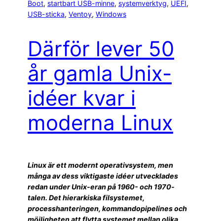
Boot
, 
startbart USB-minne
, 
systemverktyg
, 
UEFI
, 
USB-sticka
, 
Ventoy
, 
Windows
Därför lever 50
år gamla Unix-
idéer kvar i
moderna Linux
Linux är ett modernt operativsystem, men
många av dess viktigaste idéer utvecklades
redan under Unix-eran på 1960- och 1970-
talen. Det hierarkiska filsystemet,
processhanteringen, kommandopipelines och
möjligheten att flytta systemet mellan olika