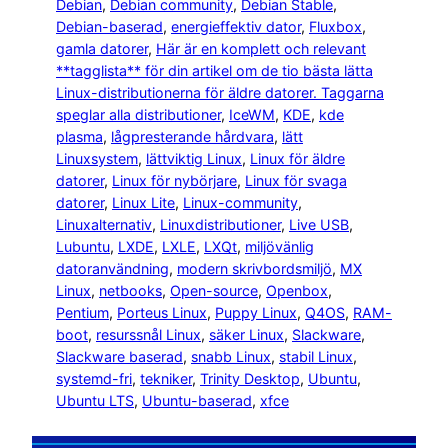
Debian
, 
Debian community
, 
Debian Stable
, 
Debian-baserad
, 
energieffektiv dator
, 
Fluxbox
, 
gamla datorer
, 
Här är en komplett och relevant
**tagglista** för din artikel om de tio bästa lätta
Linux-distributionerna för äldre datorer. Taggarna
speglar alla distributioner
, 
IceWM
, 
KDE
, 
kde
plasma
, 
lågpresterande hårdvara
, 
lätt
Linuxsystem
, 
lättviktig Linux
, 
Linux för äldre
datorer
, 
Linux för nybörjare
, 
Linux för svaga
datorer
, 
Linux Lite
, 
Linux-community
, 
Linuxalternativ
, 
Linuxdistributioner
, 
Live USB
, 
Lubuntu
, 
LXDE
, 
LXLE
, 
LXQt
, 
miljövänlig
datoranvändning
, 
modern skrivbordsmiljö
, 
MX
Linux
, 
netbooks
, 
Open-source
, 
Openbox
, 
Pentium
, 
Porteus Linux
, 
Puppy Linux
, 
Q4OS
, 
RAM-
boot
, 
resurssnål Linux
, 
säker Linux
, 
Slackware
, 
Slackware baserad
, 
snabb Linux
, 
stabil Linux
, 
systemd-fri
, 
tekniker
, 
Trinity Desktop
, 
Ubuntu
, 
Ubuntu LTS
, 
Ubuntu-baserad
, 
xfce