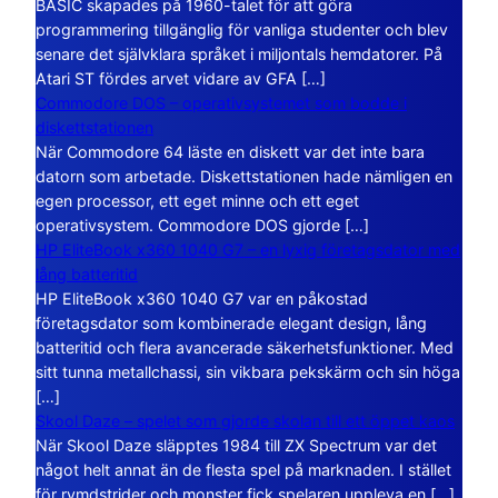
BASIC skapades på 1960-talet för att göra
programmering tillgänglig för vanliga studenter och blev
senare det självklara språket i miljontals hemdatorer. På
Atari ST fördes arvet vidare av GFA […]
Commodore DOS – operativsystemet som bodde i
diskettstationen
När Commodore 64 läste en diskett var det inte bara
datorn som arbetade. Diskettstationen hade nämligen en
egen processor, ett eget minne och ett eget
operativsystem. Commodore DOS gjorde […]
HP EliteBook x360 1040 G7 – en lyxig företagsdator med
lång batteritid
HP EliteBook x360 1040 G7 var en påkostad
företagsdator som kombinerade elegant design, lång
batteritid och flera avancerade säkerhetsfunktioner. Med
sitt tunna metallchassi, sin vikbara pekskärm och sin höga
[…]
Skool Daze – spelet som gjorde skolan till ett öppet kaos
När Skool Daze släpptes 1984 till ZX Spectrum var det
något helt annat än de flesta spel på marknaden. I stället
för rymdstrider och monster fick spelaren uppleva en […]