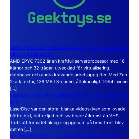
AMD EPYC 7302 – sexton kärnor byggda för servrar och
tunga arbetsstationer
AMD EPYC 7302 är en kraftfull serverprocessor med 16
kärnor och 32 trådar, utvecklad för virtualisering,
databaser och andra krävande arbetsuppgifter. Med Zen
2-arkitektur, 128 MB L3-cache, åttakanaligt DDR4-minne
[…]
LaserDisc – den jättelika filmskivan som visade vägen mot
DVD
LaserDisc var den stora, blanka videoskivan som lovade
bättre bild, bättre ljud och snabbare åtkomst än VHS.
Trots att formatet aldrig slog igenom på bred front blev
det en […]
HP ProBook 430 G4 – en arbetsdator från tiden före