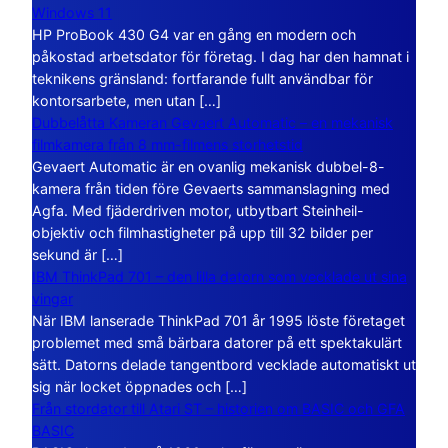
Windows 11
HP ProBook 430 G4 var en gång en modern och
påkostad arbetsdator för företag. I dag har den hamnat i
teknikens gränsland: fortfarande fullt användbar för
kontorsarbete, men utan […]
Dubbelåtta Kameran Gevaert Automatic – en mekanisk
filmkamera från 8 mm-filmens storhetstid
Gevaert Automatic är en ovanlig mekanisk dubbel-8-
kamera från tiden före Gevaerts sammanslagning med
Agfa. Med fjäderdriven motor, utbytbart Steinheil-
objektiv och filmhastigheter på upp till 32 bilder per
sekund är […]
IBM ThinkPad 701 – den lilla datorn som vecklade ut sina
vingar
När IBM lanserade ThinkPad 701 år 1995 löste företaget
problemet med små bärbara datorer på ett spektakulärt
sätt. Datorns delade tangentbord vecklade automatiskt ut
sig när locket öppnades och […]
Från stordator till Atari ST – historien om BASIC och GFA
BASIC