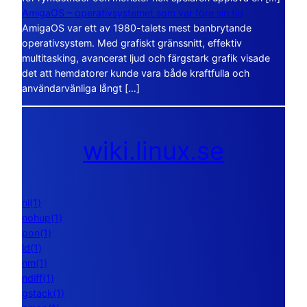
AmigaOS – operativsystemet som var före sin tid
AmigaOS var ett av 1980-talets mest banbrytande
operativsystem. Med grafiskt gränssnitt, effektiv
multitasking, avancerat ljud och färgstark grafik visade
det att hemdatorer kunde vara både kraftfulla och
användarvänliga långt […]
wiki.linux.se
nl(1)
nohup(1)
pon(1)
ld(1)
nm(1)
ndiff(1)
gstack(1)