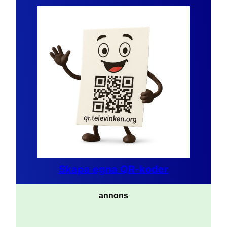
Skapa egna QR-koder
annons