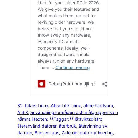
32-bitars Linux
, 
Absolute Linux
, 
äldre hårdvara
, 
AntiX
, 
användningsområden och målgrupper som
nämns i texten: **Taggar:** lättviktsdistro
, 
återanvänd datorer
, 
återbruk
, 
återvinning av
datorer
, 
BunsenLabs
, 
Celeron
, 
datoroptimering
, 