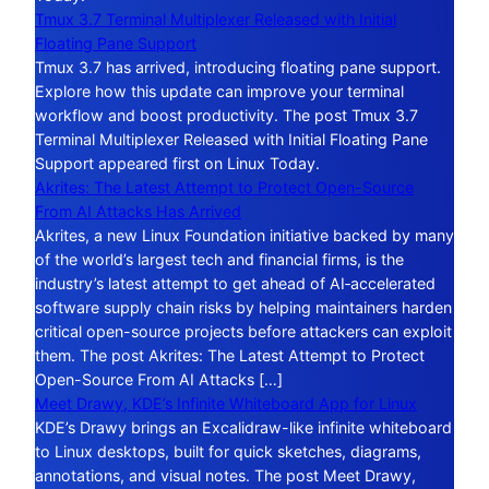
Tmux 3.7 Terminal Multiplexer Released with Initial
Floating Pane Support
Tmux 3.7 has arrived, introducing floating pane support.
Explore how this update can improve your terminal
workflow and boost productivity. The post Tmux 3.7
Terminal Multiplexer Released with Initial Floating Pane
Support appeared first on Linux Today.
Akrites: The Latest Attempt to Protect Open-Source
From AI Attacks Has Arrived
Akrites, a new Linux Foundation initiative backed by many
of the world’s largest tech and financial firms, is the
industry’s latest attempt to get ahead of AI‑accelerated
software supply chain risks by helping maintainers harden
critical open-source projects before attackers can exploit
them. The post Akrites: The Latest Attempt to Protect
Open-Source From AI Attacks […]
Meet Drawy, KDE’s Infinite Whiteboard App for Linux
KDE’s Drawy brings an Excalidraw-like infinite whiteboard
to Linux desktops, built for quick sketches, diagrams,
annotations, and visual notes. The post Meet Drawy,