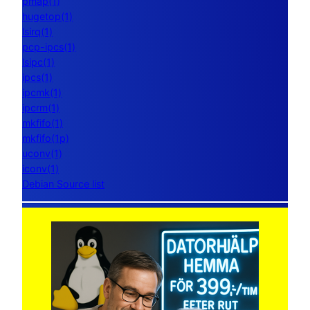
pmap(1)
hugetop(1)
lsirq(1)
pcp-ipcs(1)
lsipc(1)
ipcs(1)
ipcmk(1)
ipcrm(1)
mkfifo(1)
mkfifo(1p)
uconv(1)
iconv(1)
Debian Source list