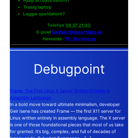
Hjälp att byta datorn?
Trasig laptop
Laggar speldatorn?
Telefon
08 37 21 00
E-post
kontakt@datorhjalp.se
Hemsida :
PC-Service.se
Debugpoint
Frame: The First Linux X Server Written Entirely in
Assembly Language
In a bold move toward ultimate minimalism, developer
Geir Isene has created Frame — the first X11 server for
Linux written entirely in assembly language. The X server
is one of those foundational pieces that most of us take
for granted. It’s big, complex, and full of decades of