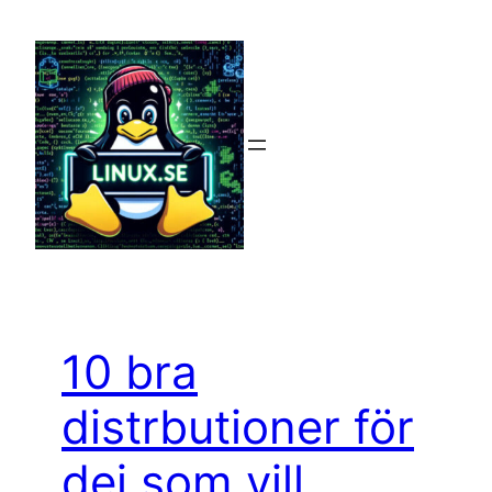
Hoppa
till
innehåll
10 bra
distrbutioner för
dej som vill