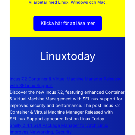
Vi arbetar med Linux, Windows och Mac.
Klicka här för att läsa mer
Linuxtoday
Incus 7.2 Container & Virtual Machine Manager Released
with SELinux Support
Discover the new Incus 7.2, featuring enhanced Container
& Virtual Machine Management with SELinux support for
improved security and performance. The post Incus 7.2
Container & Virtual Machine Manager Released with
SELinux Support appeared first on Linux Today.
Shelly 2.4.1 GUI Package Manager for Arch Linux
Improves Networking, Security