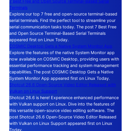
7 Best Free and Open Source Terminal-Based Serial
Terminals
Explore our top 7 free and open-source terminal-based
serial terminals. Find the perfect tool to streamline your
serial communication tasks today. The post 7 Best Free
and Open Source Terminal-Based Serial Terminals
appeared first on Linux Today.
COSMIC Desktop Gets a Native System Monitor App
Explore the features of the native System Monitor app
now available on COSMIC Desktop, providing users with
essential performance tracking and system management
capabilities. The post COSMIC Desktop Gets a Native
System Monitor App appeared first on Linux Today.
Shotcut 26.6 Open-Source Video Editor Released with
Vulkan on Linux Support
Shotcut 26.6 is here! Experience enhanced performance
with Vulkan support on Linux. Dive into the features of
this versatile open-source video editing software. The
post Shotcut 26.6 Open-Source Video Editor Released
with Vulkan on Linux Support appeared first on Linux
Today.