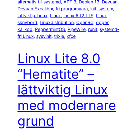
alternativ till systemd
, 
APT 3
, 
Debian 13
, 
Devuan
, 
Devuan Excalibur
, 
fri programvara
, 
init-system
, 
lättviktig Linux
, 
Linux
, 
Linux 6.12 LTS
, 
Linux
skrivbord
, 
Linuxdistribution
, 
OpenRC
, 
öppen
källkod
, 
PeppermintOS
, 
PipeWire
, 
runit
, 
systemd-
fri Linux
, 
sysvinit
, 
trixie
, 
xfce
Linux Lite 8.0
“Hematite” –
lättviktig Linux
med modernare
grund