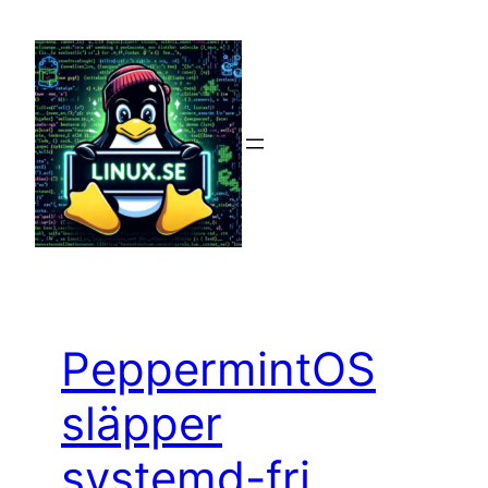
Hoppa
till
innehåll
PeppermintOS
släpper
systemd-fri