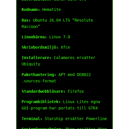
Kodnamn:
Hematite
Bas:
Ubuntu 26.04 LTS “Resolute
Raccoon”
Linuxkärna:
Linux 7.0
Skrivbordsmiljö:
Xfce
Installerare:
Calamares ersätter
Ubiquity
Pakethantering:
APT med DEB822
.sources-format
Standardwebbläsare:
Firefox
Programbibliotek:
Linux Lites egna
GUI-program har portats till GTK4
Terminal:
Starship ersätter Powerline
Systemövervakning:
Btop ersätter Htop