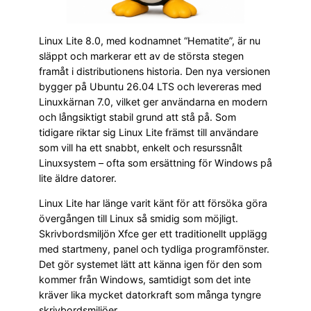
Linux Lite 8.0, med kodnamnet “Hematite”, är nu
släppt och markerar ett av de största stegen
framåt i distributionens historia. Den nya versionen
bygger på Ubuntu 26.04 LTS och levereras med
Linuxkärnan 7.0, vilket ger användarna en modern
och långsiktigt stabil grund att stå på. Som
tidigare riktar sig Linux Lite främst till användare
som vill ha ett snabbt, enkelt och resurssnålt
Linuxsystem – ofta som ersättning för Windows på
lite äldre datorer.
Linux Lite har länge varit känt för att försöka göra
övergången till Linux så smidig som möjligt.
Skrivbordsmiljön Xfce ger ett traditionellt upplägg
med startmeny, panel och tydliga programfönster.
Det gör systemet lätt att känna igen för den som
kommer från Windows, samtidigt som det inte
kräver lika mycket datorkraft som många tyngre
skrivbordsmiljöer.