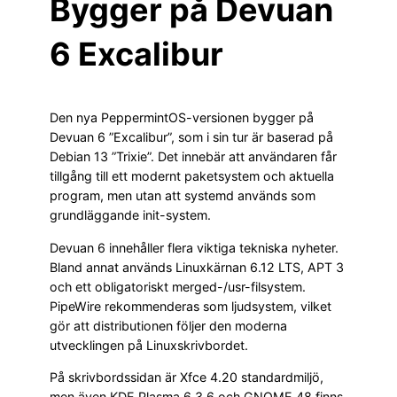
Bygger på Devuan
6 Excalibur
Den nya PeppermintOS-versionen bygger på
Devuan 6 ”Excalibur”, som i sin tur är baserad på
Debian 13 ”Trixie”. Det innebär att användaren får
tillgång till ett modernt paketsystem och aktuella
program, men utan att systemd används som
grundläggande init-system.
Devuan 6 innehåller flera viktiga tekniska nyheter.
Bland annat används Linuxkärnan 6.12 LTS, APT 3
och ett obligatoriskt merged-/usr-filsystem.
PipeWire rekommenderas som ljudsystem, vilket
gör att distributionen följer den moderna
utvecklingen på Linuxskrivbordet.
På skrivbordssidan är Xfce 4.20 standardmiljö,
men även KDE Plasma 6.3.6 och GNOME 48 finns