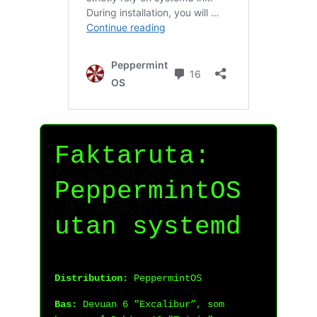
Faktaruta:
PeppermintOS
utan systemd
Distribution:
PeppermintOS
Bas:
Devuan 6 ”Excalibur”, som