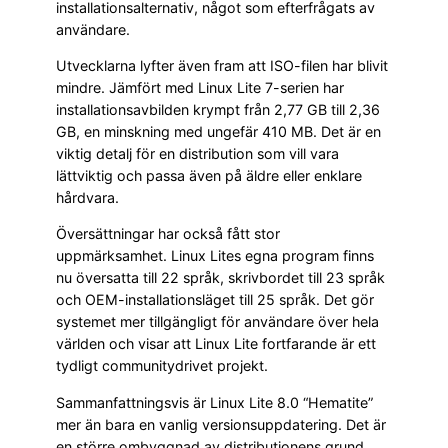
installationsalternativ, något som efterfrågats av
användare.
Utvecklarna lyfter även fram att ISO-filen har blivit
mindre. Jämfört med Linux Lite 7-serien har
installationsavbilden krympt från 2,77 GB till 2,36
GB, en minskning med ungefär 410 MB. Det är en
viktig detalj för en distribution som vill vara
lättviktig och passa även på äldre eller enklare
hårdvara.
Översättningar har också fått stor
uppmärksamhet. Linux Lites egna program finns
nu översatta till 22 språk, skrivbordet till 23 språk
och OEM-installationsläget till 25 språk. Det gör
systemet mer tillgängligt för användare över hela
världen och visar att Linux Lite fortfarande är ett
tydligt communitydrivet projekt.
Sammanfattningsvis är Linux Lite 8.0 “Hematite”
mer än bara en vanlig versionsuppdatering. Det är
en större ombyggnad av distributionens grund,