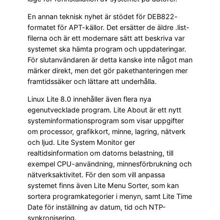
En annan teknisk nyhet är stödet för DEB822-
formatet för APT-källor. Det ersätter de äldre .list-
filerna och är ett modernare sätt att beskriva var
systemet ska hämta program och uppdateringar.
För slutanvändaren är detta kanske inte något man
märker direkt, men det gör pakethanteringen mer
framtidssäker och lättare att underhålla.
Linux Lite 8.0 innehåller även flera nya
egenutvecklade program. Lite About är ett nytt
systeminformationsprogram som visar uppgifter
om processor, grafikkort, minne, lagring, nätverk
och ljud. Lite System Monitor ger
realtidsinformation om datorns belastning, till
exempel CPU-användning, minnesförbrukning och
nätverksaktivitet. För den som vill anpassa
systemet finns även Lite Menu Sorter, som kan
sortera programkategorier i menyn, samt Lite Time
Date för inställning av datum, tid och NTP-
synkronisering.