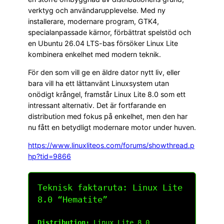
verktyg och användarupplevelse. Med ny
installerare, modernare program, GTK4,
specialanpassade kärnor, förbättrat spelstöd och
en Ubuntu 26.04 LTS-bas försöker Linux Lite
kombinera enkelhet med modern teknik.
För den som vill ge en äldre dator nytt liv, eller
bara vill ha ett lättanvänt Linuxsystem utan
onödigt krångel, framstår Linux Lite 8.0 som ett
intressant alternativ. Det är fortfarande en
distribution med fokus på enkelhet, men den har
nu fått en betydligt modernare motor under huven.
https://www.linuxliteos.com/forums/showthread.p
hp?tid=9866
Teknisk faktaruta: Linux Lite
8.0 “Hematite”
Distribution:
Linux Lite 8.0