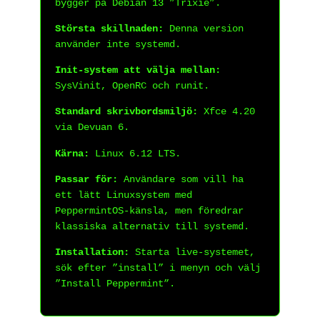
bygger på Debian 13 ”Trixie”.
Största skillnaden:
Denna version
använder inte systemd.
Init-system att välja mellan:
SysVinit, OpenRC och runit.
Standard skrivbordsmiljö:
Xfce 4.20
via Devuan 6.
Kärna:
Linux 6.12 LTS.
Passar för:
Användare som vill ha
ett lätt Linuxsystem med
PeppermintOS-känsla, men föredrar
klassiska alternativ till systemd.
Installation:
Starta live-systemet,
sök efter ”install” i menyn och välj
”Install Peppermint”.