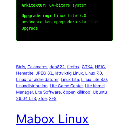
Arkitektur:
64-bitars system
Uppgradering:
Linux Lite 7.0-
användare kan uppgradera via Lite
Upgrade
Btrfs
, 
Calamares
, 
deb822
, 
firefox
, 
GTK4
, 
HEIC
, 
Hematite
, 
JPEG-XL
, 
lättviktig Linux
, 
Linux 7.0
, 
Linux för äldre datorer
, 
Linux Lite
, 
Linux Lite 8.0
, 
Linuxdistribution
, 
Lite Game Center
, 
Lite Kernel
Manager
, 
Lite Software
, 
öppen källkod
, 
Ubuntu
26.04 LTS
, 
xfce
, 
XFS
Mabox Linux