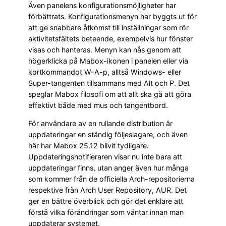
Även panelens konfigurationsmöjligheter har
förbättrats. Konfigurationsmenyn har byggts ut för
att ge snabbare åtkomst till inställningar som rör
aktivitetsfältets beteende, exempelvis hur fönster
visas och hanteras. Menyn kan nås genom att
högerklicka på Mabox-ikonen i panelen eller via
kortkommandot W-A-p, alltså Windows- eller
Super-tangenten tillsammans med Alt och P. Det
speglar Mabox filosofi om att allt ska gå att göra
effektivt både med mus och tangentbord.
För användare av en rullande distribution är
uppdateringar en ständig följeslagare, och även
här har Mabox 25.12 blivit tydligare.
Uppdateringsnotifieraren visar nu inte bara att
uppdateringar finns, utan anger även hur många
som kommer från de officiella Arch-repositorierna
respektive från Arch User Repository, AUR. Det
ger en bättre överblick och gör det enklare att
förstå vilka förändringar som väntar innan man
uppdaterar systemet.