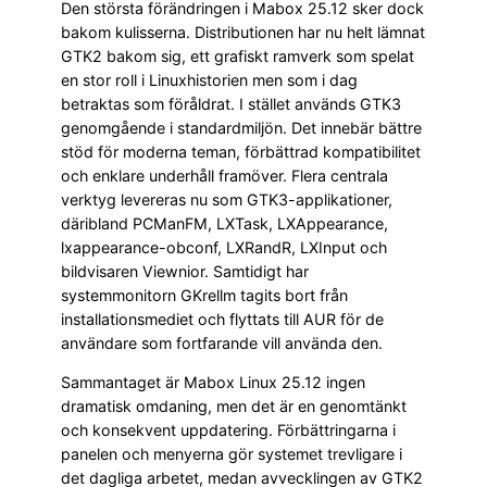
Den största förändringen i Mabox 25.12 sker dock
bakom kulisserna. Distributionen har nu helt lämnat
GTK2 bakom sig, ett grafiskt ramverk som spelat
en stor roll i Linuxhistorien men som i dag
betraktas som föråldrat. I stället används GTK3
genomgående i standardmiljön. Det innebär bättre
stöd för moderna teman, förbättrad kompatibilitet
och enklare underhåll framöver. Flera centrala
verktyg levereras nu som GTK3-applikationer,
däribland PCManFM, LXTask, LXAppearance,
lxappearance-obconf, LXRandR, LXInput och
bildvisaren Viewnior. Samtidigt har
systemmonitorn GKrellm tagits bort från
installationsmediet och flyttats till AUR för de
användare som fortfarande vill använda den.
Sammantaget är Mabox Linux 25.12 ingen
dramatisk omdaning, men det är en genomtänkt
och konsekvent uppdatering. Förbättringarna i
panelen och menyerna gör systemet trevligare i
det dagliga arbetet, medan avvecklingen av GTK2