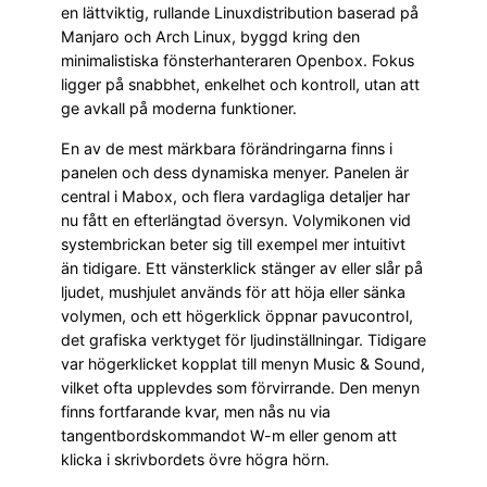
en lättviktig, rullande Linuxdistribution baserad på
Manjaro och Arch Linux, byggd kring den
minimalistiska fönsterhanteraren Openbox. Fokus
ligger på snabbhet, enkelhet och kontroll, utan att
ge avkall på moderna funktioner.
En av de mest märkbara förändringarna finns i
panelen och dess dynamiska menyer. Panelen är
central i Mabox, och flera vardagliga detaljer har
nu fått en efterlängtad översyn. Volymikonen vid
systembrickan beter sig till exempel mer intuitivt
än tidigare. Ett vänsterklick stänger av eller slår på
ljudet, mushjulet används för att höja eller sänka
volymen, och ett högerklick öppnar pavucontrol,
det grafiska verktyget för ljudinställningar. Tidigare
var högerklicket kopplat till menyn Music & Sound,
vilket ofta upplevdes som förvirrande. Den menyn
finns fortfarande kvar, men nås nu via
tangentbordskommandot W-m eller genom att
klicka i skrivbordets övre högra hörn.