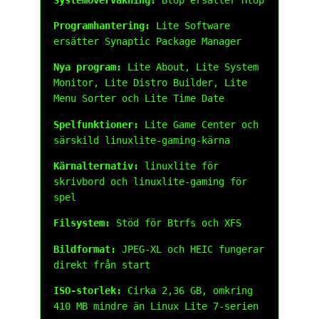
Programhantering:
Lite Software
ersätter Synaptic Package Manager
Nya program:
Lite About, Lite System
Monitor, Lite Distro Builder, Lite
Menu Sorter och Lite Time Date
Spelfunktioner:
Lite Game Center och
särskild linuxlite-gaming-kärna
Kärnalternativ:
linuxlite för
skrivbord och linuxlite-gaming för
spel
Filsystem:
Stöd för Btrfs och XFS
Bildformat:
JPEG-XL och HEIC fungerar
direkt från start
ISO-storlek:
Cirka 2,36 GB, omkring
410 MB mindre än Linux Lite 7-serien