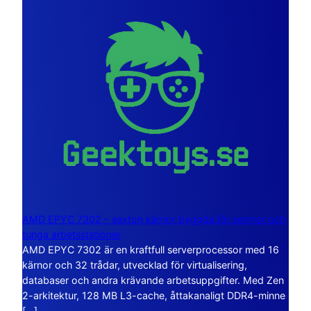
AMD EPYC 7302 – sexton kärnor byggda för servrar och
tunga arbetsstationer
AMD EPYC 7302 är en kraftfull serverprocessor med 16
kärnor och 32 trådar, utvecklad för virtualisering,
databaser och andra krävande arbetsuppgifter. Med Zen
2-arkitektur, 128 MB L3-cache, åttakanaligt DDR4-minne
[…]