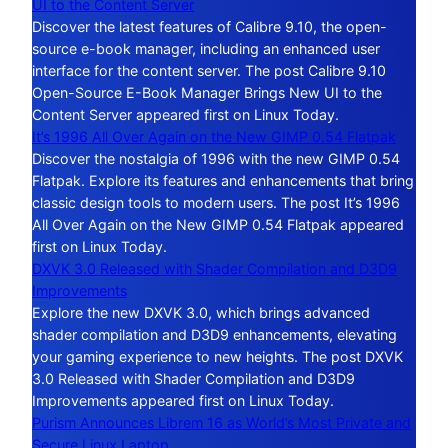
UI to the Content Server
Discover the latest features of Calibre 9.10, the open-
source e-book manager, including an enhanced user
interface for the content server. The post Calibre 9.10
Open-Source E-Book Manager Brings New UI to the
Content Server appeared first on Linux Today.
It’s 1996 All Over Again on the New GIMP 0.54 Flatpak
Discover the nostalgia of 1996 with the new GIMP 0.54
Flatpak. Explore its features and enhancements that bring
classic design tools to modern users. The post It’s 1996
All Over Again on the New GIMP 0.54 Flatpak appeared
first on Linux Today.
DXVK 3.0 Released with Shader Compilation and D3D9
Improvements
Explore the new DXVK 3.0, which brings advanced
shader compilation and D3D9 enhancements, elevating
your gaming experience to new heights. The post DXVK
3.0 Released with Shader Compilation and D3D9
Improvements appeared first on Linux Today.
Purism Announces Librem 16 as World’s Most Private and
Secure Linux Laptop