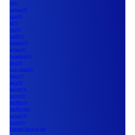
nl(1)
nohup(1)
pon(1)
ld(1)
nm(1)
ndiff(1)
gstack(1)
pmap(1)
hugetop(1)
lsirq(1)
pcp-ipcs(1)
lsipc(1)
ipcs(1)
ipcmk(1)
ipcrm(1)
mkfifo(1)
mkfifo(1p)
uconv(1)
iconv(1)
Debian Source list