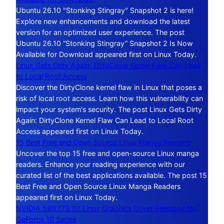
Ubuntu 26.10 "Stonking Stingray" Snapshot 2 is here!
Explore new enhancements and download the latest
version for an optimized user experience. The post
Ubuntu 26.10 “Stonking Stingray” Snapshot 2 Is Now
Available for Download appeared first on Linux Today.
Linux Gets Dirty Again: DirtyClone Kernel Flaw Can Lead
to Local Root Access
Discover the DirtyClone kernel flaw in Linux that poses a
risk of local root access. Learn how this vulnerability can
impact your system's security. The post Linux Gets Dirty
Again: DirtyClone Kernel Flaw Can Lead to Local Root
Access appeared first on Linux Today.
15 Best Free and Open Source Linux Manga Readers
Uncover the top 15 free and open-source Linux manga
readers. Enhance your reading experience with our
curated list of the best applications available. The post 15
Best Free and Open Source Linux Manga Readers
appeared first on Linux Today.
NVIDIA 580.173.02 Linux Graphics Driver Released for
GeForce 10 Series