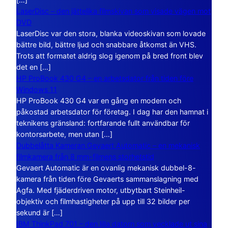
LaserDisc – den jättelika filmskivan som visade vägen mot
DVD
LaserDisc var den stora, blanka videoskivan som lovade
bättre bild, bättre ljud och snabbare åtkomst än VHS.
Trots att formatet aldrig slog igenom på bred front blev
det en […]
HP ProBook 430 G4 – en arbetsdator från tiden före
Windows 11
HP ProBook 430 G4 var en gång en modern och
påkostad arbetsdator för företag. I dag har den hamnat i
teknikens gränsland: fortfarande fullt användbar för
kontorsarbete, men utan […]
Dubbelåtta Kameran Gevaert Automatic – en mekanisk
filmkamera från 8 mm-filmens storhetstid
Gevaert Automatic är en ovanlig mekanisk dubbel-8-
kamera från tiden före Gevaerts sammanslagning med
Agfa. Med fjäderdriven motor, utbytbart Steinheil-
objektiv och filmhastigheter på upp till 32 bilder per
sekund är […]
IBM ThinkPad 701 – den lilla datorn som vecklade ut sina