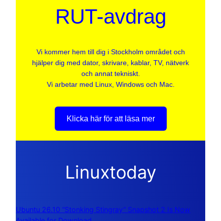
RUT-avdrag
Vi kommer hem till dig i Stockholm området och
hjälper dig med dator, skrivare, kablar, TV, nätverk
och annat tekniskt.
Vi arbetar med Linux, Windows och Mac.
Klicka här för att läsa mer
Linuxtoday
Ubuntu 26.10 “Stonking Stingray” Snapshot 2 Is Now
Available for Download