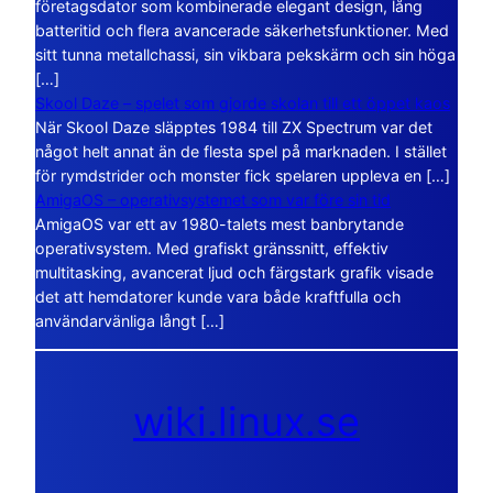
företagsdator som kombinerade elegant design, lång
batteritid och flera avancerade säkerhetsfunktioner. Med
sitt tunna metallchassi, sin vikbara pekskärm och sin höga
[…]
Skool Daze – spelet som gjorde skolan till ett öppet kaos
När Skool Daze släpptes 1984 till ZX Spectrum var det
något helt annat än de flesta spel på marknaden. I stället
för rymdstrider och monster fick spelaren uppleva en […]
AmigaOS – operativsystemet som var före sin tid
AmigaOS var ett av 1980-talets mest banbrytande
operativsystem. Med grafiskt gränssnitt, effektiv
multitasking, avancerat ljud och färgstark grafik visade
det att hemdatorer kunde vara både kraftfulla och
användarvänliga långt […]
wiki.linux.se