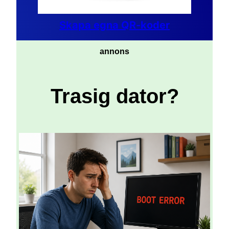
Skapa egna QR-koder
annons
Trasig dator?