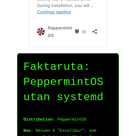
Faktaruta:
PeppermintOS
utan systemd
Distribution:
PeppermintOS
Bas:
Devuan 6 ”Excalibur”, som