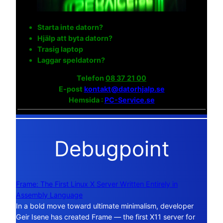
Starta inte datorn?
Hjälp att byta datorn?
Trasig laptop
Laggar speldatorn?
Telefon
08 37 21 00
E-post
kontakt@datorhjalp.se
Hemsida :
PC-Service.se
Debugpoint
Frame: The First Linux X Server Written Entirely in
Assembly Language
In a bold move toward ultimate minimalism, developer
Geir Isene has created Frame — the first X11 server for