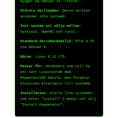
bygger på Debian 13 ”Trixie”.
Största skillnaden:
Denna version
använder inte systemd.
Init-system att välja mellan:
SysVinit, OpenRC och runit.
Standard skrivbordsmiljö:
Xfce 4.20
via Devuan 6.
Kärna:
Linux 6.12 LTS.
Passar för:
Användare som vill ha
ett lätt Linuxsystem med
PeppermintOS-känsla, men föredrar
klassiska alternativ till systemd.
Installation:
Starta live-systemet,
sök efter ”install” i menyn och välj
”Install Peppermint”.