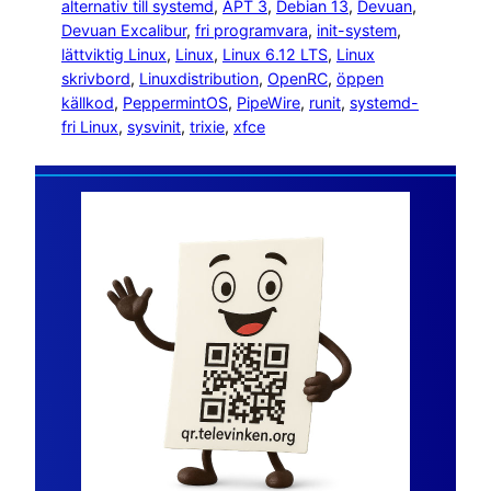
alternativ till systemd
, 
APT 3
, 
Debian 13
, 
Devuan
, 
Devuan Excalibur
, 
fri programvara
, 
init-system
, 
lättviktig Linux
, 
Linux
, 
Linux 6.12 LTS
, 
Linux
skrivbord
, 
Linuxdistribution
, 
OpenRC
, 
öppen
källkod
, 
PeppermintOS
, 
PipeWire
, 
runit
, 
systemd-
fri Linux
, 
sysvinit
, 
trixie
, 
xfce