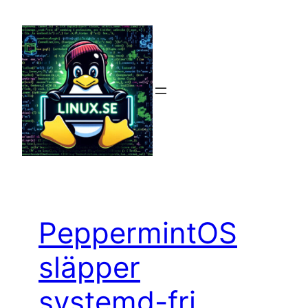
Hoppa
till
innehåll
PeppermintOS
släpper
systemd-fri