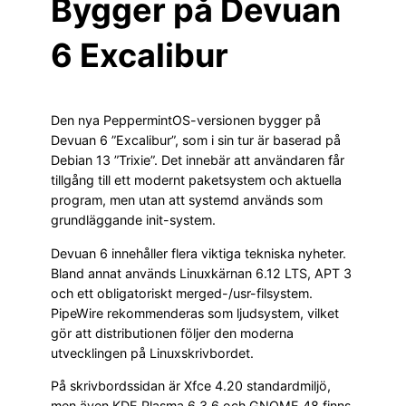
Bygger på Devuan
6 Excalibur
Den nya PeppermintOS-versionen bygger på
Devuan 6 ”Excalibur”, som i sin tur är baserad på
Debian 13 ”Trixie”. Det innebär att användaren får
tillgång till ett modernt paketsystem och aktuella
program, men utan att systemd används som
grundläggande init-system.
Devuan 6 innehåller flera viktiga tekniska nyheter.
Bland annat används Linuxkärnan 6.12 LTS, APT 3
och ett obligatoriskt merged-/usr-filsystem.
PipeWire rekommenderas som ljudsystem, vilket
gör att distributionen följer den moderna
utvecklingen på Linuxskrivbordet.
På skrivbordssidan är Xfce 4.20 standardmiljö,
men även KDE Plasma 6.3.6 och GNOME 48 finns