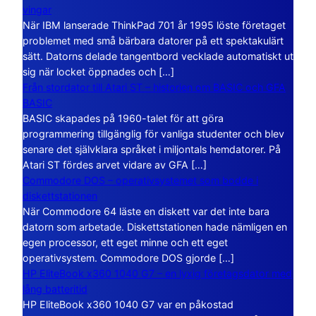
vingar
När IBM lanserade ThinkPad 701 år 1995 löste företaget
problemet med små bärbara datorer på ett spektakulärt
sätt. Datorns delade tangentbord vecklade automatiskt ut
sig när locket öppnades och […]
Från stordator till Atari ST – historien om BASIC och GFA
BASIC
BASIC skapades på 1960-talet för att göra
programmering tillgänglig för vanliga studenter och blev
senare det självklara språket i miljontals hemdatorer. På
Atari ST fördes arvet vidare av GFA […]
Commodore DOS – operativsystemet som bodde i
diskettstationen
När Commodore 64 läste en diskett var det inte bara
datorn som arbetade. Diskettstationen hade nämligen en
egen processor, ett eget minne och ett eget
operativsystem. Commodore DOS gjorde […]
HP EliteBook x360 1040 G7 – en lyxig företagsdator med
lång batteritid
HP EliteBook x360 1040 G7 var en påkostad