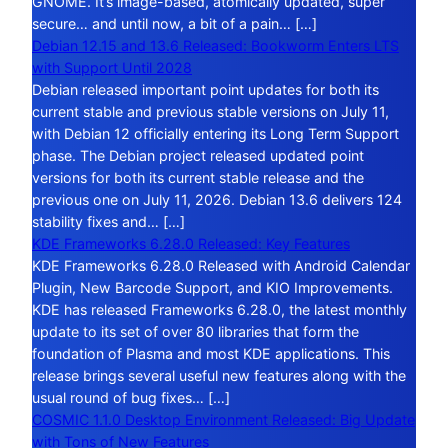
GNOME. It’s image-based, atomically updated, super
secure… and until now, a bit of a pain… […]
Debian 12.15 and 13.6 Released: Bookworm Enters LTS
with Support Until 2028
Debian released important point updates for both its
current stable and previous stable versions on July 11,
with Debian 12 officially entering its Long Term Support
phase. The Debian project released updated point
versions for both its current stable release and the
previous one on July 11, 2026. Debian 13.6 delivers 124
stability fixes and… […]
KDE Frameworks 6.28.0 Released: Key Features
KDE Frameworks 6.28.0 Released with Android Calendar
Plugin, New Barcode Support, and KIO Improvements.
KDE has released Frameworks 6.28.0, the latest monthly
update to its set of over 80 libraries that form the
foundation of Plasma and most KDE applications. This
release brings several useful new features along with the
usual round of bug fixes… […]
COSMIC 1.1.0 Desktop Environment Released: Big Update
with Tons of New Features