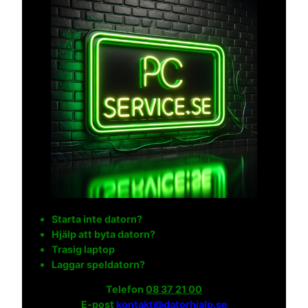
Starta inte datorn?
Hjälp att byta datorn?
Trasig laptop
Laggar speldatorn?
Telefon
08 37 21 00
E-post
kontakt@datorhjalp.se