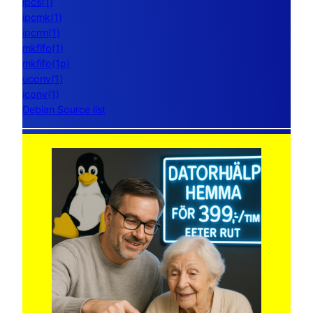
ipcs(1)
ipcmk(1)
ipcrm(1)
mkfifo(1)
mkfifo(1p)
uconv(1)
iconv(1)
Debian Source list