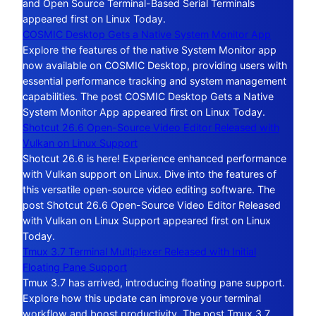
and Open Source Terminal-Based Serial Terminals
appeared first on Linux Today.
COSMIC Desktop Gets a Native System Monitor App
Explore the features of the native System Monitor app
now available on COSMIC Desktop, providing users with
essential performance tracking and system management
capabilities. The post COSMIC Desktop Gets a Native
System Monitor App appeared first on Linux Today.
Shotcut 26.6 Open-Source Video Editor Released with
Vulkan on Linux Support
Shotcut 26.6 is here! Experience enhanced performance
with Vulkan support on Linux. Dive into the features of
this versatile open-source video editing software. The
post Shotcut 26.6 Open-Source Video Editor Released
with Vulkan on Linux Support appeared first on Linux
Today.
Tmux 3.7 Terminal Multiplexer Released with Initial
Floating Pane Support
Tmux 3.7 has arrived, introducing floating pane support.
Explore how this update can improve your terminal
workflow and boost productivity. The post Tmux 3.7