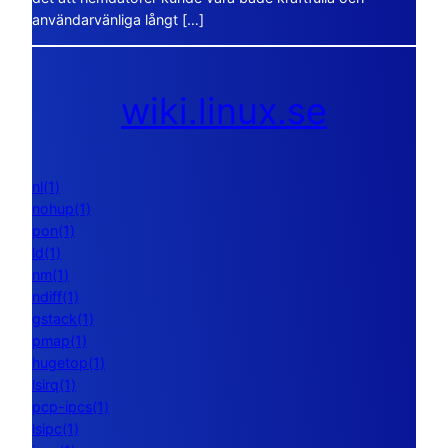
användarvänliga långt […]
wiki.linux.se
nl(1)
nohup(1)
pon(1)
ld(1)
nm(1)
ndiff(1)
gstack(1)
pmap(1)
hugetop(1)
lsirq(1)
pcp-ipcs(1)
lsipc(1)