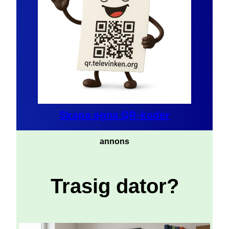
Skapa egna QR-koder
annons
Trasig dator?