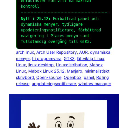
entusiaster som vill ha maximal
kontroll
Nytt i 25.12:
Förbättrad panel och
dynamiska menyer, tydligare
uppdateringsnotifierare, förbättrad
navigering i Places-menyn samt
fullständig övergång till GTK3.
arch linux
, 
Arch User Repository
, 
AUR
, 
dynamiska
menyer
, 
fri programvara
, 
GTK3
, 
lättviktig Linux
, 
Linux
, 
linux desktop
, 
Linuxdistribution
, 
Mabox
Linux
, 
Mabox Linux 25.12
, 
Manjaro
, 
minimalistiskt
skrivbord
, 
Open-source
, 
Openbox
, 
panel
, 
Rolling
release
, 
uppdateringsnotifierare
, 
window manager