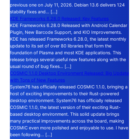
previous one on July 11, 2026. Debian 13.6 delivers 124
stability fixes and… […]
KDE Frameworks 6.28.0 Released: Key Features
KDE Frameworks 6.28.0 Released with Android Calendar
Plugin, New Barcode Support, and KIO Improvements.
KDE has released Frameworks 6.28.0, the latest monthly
update to its set of over 80 libraries that form the
foundation of Plasma and most KDE applications. This
release brings several useful new features along with the
usual round of bug fixes… […]
COSMIC 1.1.0 Desktop Environment Released: Big Update
with Tons of New Features
System76 has officially released COSMIC 1.1.0, bringing a
host of exciting improvements to their Rust-powered
desktop environment. System76 has officially released
COSMIC 1.1.0, the latest version of their exciting Rust-
based desktop environment. This solid update brings
many practical improvements across the board, making
COSMIC even more polished and enjoyable to use. I have
been following… […]