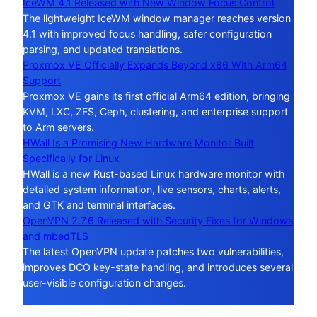
IceWM 4.1 Released with New Window Focus Control
The lightweight IceWM window manager reaches version
4.1 with improved focus handling, safer configuration
parsing, and updated translations.
Proxmox VE Officially Expands Beyond x86 With Arm64
Support
Proxmox VE gains its first official Arm64 edition, bringing
KVM, LXC, ZFS, Ceph, clustering, and enterprise support
to Arm servers.
HWall Is a Promising New Hardware Monitor Built
Specifically for Linux
HWall is a new Rust-based Linux hardware monitor with
detailed system information, live sensors, charts, alerts,
and GTK and terminal interfaces.
OpenVPN 2.7.6 Released with Security Fixes for Windows
and mbedTLS
The latest OpenVPN update patches two vulnerabilities,
improves DCO key-state handling, and introduces several
user-visible configuration changes.