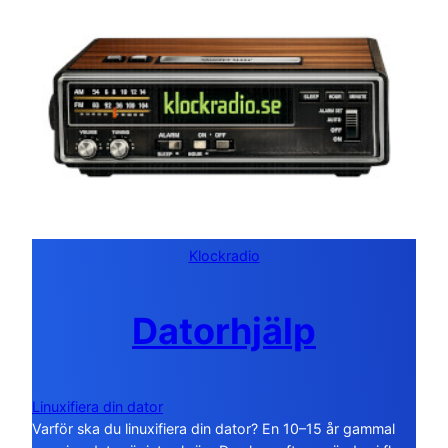
Klockradio
Datorhjälp
Linuxifiera din dator
Varför ska du linuxifiera din dator? En 10–15 år gammal