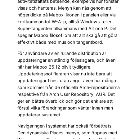
aktivitetsfältets beteende, exempelvis hur fönster
visas och hanteras. Menyn kan nås genom att
högerklicka på Mabox-ikonen i panelen eller via
kortkommandot W-A-p, alltså Windows- eller
Super-tangenten tillsammans med Alt och P. Det
speglar Mabox filosofi om att allt ska gå att göra
effektivt både med mus och tangentbord.
För användare av en rullande distribution är
uppdateringar en ständig följeslagare, och även
här har Mabox 25.12 blivit tydligare.
Uppdateringsnotifieraren visar nu inte bara att
uppdateringar finns, utan anger även hur många
som kommer från de officiella Arch-repositorierna
respektive från Arch User Repository, AUR. Det
ger en bättre överblick och gör det enklare att
förstå vilka förändringar som väntar innan man
uppdaterar systemet.
Navigeringen i systemet har också förbättrats.
Den dynamiska Places-menyn, som öppnas med