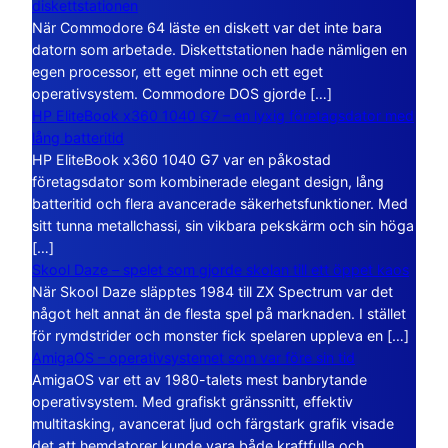
diskettstationen
När Commodore 64 läste en diskett var det inte bara
datorn som arbetade. Diskettstationen hade nämligen en
egen processor, ett eget minne och ett eget
operativsystem. Commodore DOS gjorde […]
HP EliteBook x360 1040 G7 – en lyxig företagsdator med
lång batteritid
HP EliteBook x360 1040 G7 var en påkostad
företagsdator som kombinerade elegant design, lång
batteritid och flera avancerade säkerhetsfunktioner. Med
sitt tunna metallchassi, sin vikbara pekskärm och sin höga
[…]
Skool Daze – spelet som gjorde skolan till ett öppet kaos
När Skool Daze släpptes 1984 till ZX Spectrum var det
något helt annat än de flesta spel på marknaden. I stället
för rymdstrider och monster fick spelaren uppleva en […]
AmigaOS – operativsystemet som var före sin tid
AmigaOS var ett av 1980-talets mest banbrytande
operativsystem. Med grafiskt gränssnitt, effektiv
multitasking, avancerat ljud och färgstark grafik visade
det att hemdatorer kunde vara både kraftfulla och