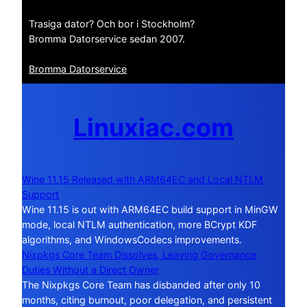
Trasiga dator? Och bor i Stockholm?
Bromma Datorservice sedan 2007.
Bromma Datorservice
Linuxiac.com
Wine 11.15 Released with ARM64EC and Local NTLM
Support
Wine 11.15 is out with ARM64EC build support in MinGW
mode, local NTLM authentication, more BCrypt KDF
algorithms, and WindowsCodecs improvements.
Nixpkgs Core Team Dissolves, Leaving Governance
Duties Without a Direct Owner
The Nixpkgs Core Team has disbanded after only 10
months, citing burnout, poor delegation, and persistent