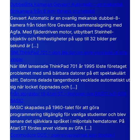
Dubbelåtta Kameran Gevaert Automatic – en mekanisk
filmkamera från 8 mm-filmens storhetstid
Gevaert Automatic är en ovanlig mekanisk dubbel-8-
kamera från tiden före Gevaerts sammanslagning med
Agfa. Med fjäderdriven motor, utbytbart Steinheil-
objektiv och filmhastigheter på upp till 32 bilder per
sekund är […]
IBM ThinkPad 701 – den lilla datorn som vecklade ut sina
vingar
När IBM lanserade ThinkPad 701 år 1995 löste företaget
problemet med små bärbara datorer på ett spektakulärt
sätt. Datorns delade tangentbord vecklade automatiskt ut
sig när locket öppnades och […]
Från stordator till Atari ST – historien om BASIC och GFA
BASIC
BASIC skapades på 1960-talet för att göra
programmering tillgänglig för vanliga studenter och blev
senare det självklara språket i miljontals hemdatorer. På
Atari ST fördes arvet vidare av GFA […]
Commodore DOS – operativsystemet som bodde i