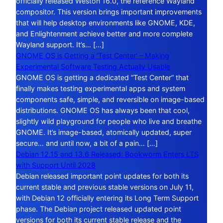
officially released Weston 16.0, the reference Wayland
compositor. This version brings important improvements
that will help desktop environments like GNOME, KDE,
and Enlightenment achieve better and more complete
Wayland support. It’s… […]
GNOME OS is Getting a ‘Test Center’ – Making
Experimental Software Testing Actually Usable
GNOME OS is getting a dedicated “Test Center” that
finally makes testing experimental apps and system
components safe, simple, and reversible on image-based
distributions. GNOME OS has always been that cool,
slightly wild playground for people who live and breathe
GNOME. It’s image-based, atomically updated, super
secure… and until now, a bit of a pain… […]
Debian 12.15 and 13.6 Released: Bookworm Enters LTS
with Support Until 2028
Debian released important point updates for both its
current stable and previous stable versions on July 11,
with Debian 12 officially entering its Long Term Support
phase. The Debian project released updated point
versions for both its current stable release and the