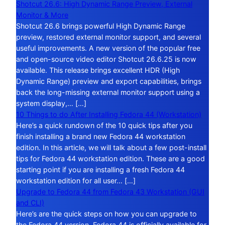
Shotcut 26.6: High Dynamic Range Preview, External
Monitor & More
Shotcut 26.6 brings powerful High Dynamic Range
preview, restored external monitor support, and several
useful improvements. A new version of the popular free
and open-source video editor Shotcut 26.6.25 is now
available. This release brings excellent HDR (High
Dynamic Range) preview and export capabilities, brings
back the long-missing external monitor support using a
system display,… […]
10 Things to do After Installing Fedora 44 (Workstation)
Here’s a quick rundown of the 10 quick tips after you
finish installing a brand new Fedora 44 workstation
edition. In this article, we will talk about a few post-install
tips for Fedora 44 workstation edition. These are a good
starting point if you are installing a fresh Fedora 44
workstation edition for all user… […]
Upgrade to Fedora 44 from Fedora 43 Workstation (GUI
and CLI)
Here’s are the quick steps on how you can upgrade to
the Fedora 44 version. Fedora 44 is officially available for