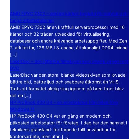
AMD EPYC 7302 – sexton kärnor byggda för servrar och
tunga arbetsstationer
AMD EPYC 7302 är en kraftfull serverprocessor med 16
kärnor och 32 trådar, utvecklad för virtualisering,
databaser och andra krävande arbetsuppgifter. Med Zen
2-arkitektur, 128 MB L3-cache, åttakanaligt DDR4-minne
[…]
LaserDisc – den jättelika filmskivan som visade vägen mot
DVD
LaserDisc var den stora, blanka videoskivan som lovade
bättre bild, bättre ljud och snabbare åtkomst än VHS.
Trots att formatet aldrig slog igenom på bred front blev
det en […]
HP ProBook 430 G4 – en arbetsdator från tiden före
Windows 11
HP ProBook 430 G4 var en gång en modern och
påkostad arbetsdator för företag. I dag har den hamnat i
teknikens gränsland: fortfarande fullt användbar för
kontorsarbete, men utan […]