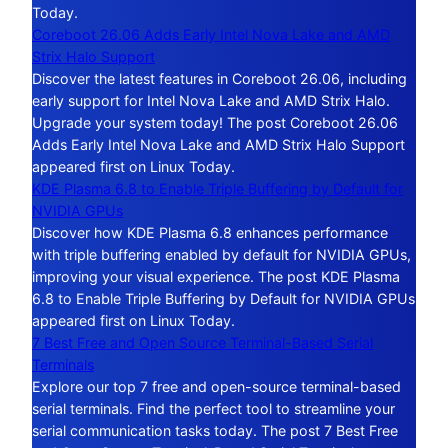
Today.
Coreboot 26.06 Adds Early Intel Nova Lake and AMD
Strix Halo Support
Discover the latest features in Coreboot 26.06, including
early support for Intel Nova Lake and AMD Strix Halo.
Upgrade your system today! The post Coreboot 26.06
Adds Early Intel Nova Lake and AMD Strix Halo Support
appeared first on Linux Today.
KDE Plasma 6.8 to Enable Triple Buffering by Default for
NVIDIA GPUs
Discover how KDE Plasma 6.8 enhances performance
with triple buffering enabled by default for NVIDIA GPUs,
improving your visual experience. The post KDE Plasma
6.8 to Enable Triple Buffering by Default for NVIDIA GPUs
appeared first on Linux Today.
7 Best Free and Open Source Terminal-Based Serial
Terminals
Explore our top 7 free and open-source terminal-based
serial terminals. Find the perfect tool to streamline your
serial communication tasks today. The post 7 Best Free