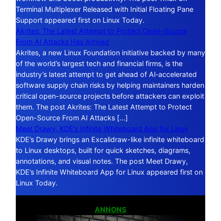
Terminal Multiplexer Released with Initial Floating Pane
Support appeared first on Linux Today.
Akrites: The Latest Attempt to Protect Open-Source
From AI Attacks Has Arrived
Akrites, a new Linux Foundation initiative backed by many
of the world’s largest tech and financial firms, is the
industry’s latest attempt to get ahead of AI‑accelerated
software supply chain risks by helping maintainers harden
critical open-source projects before attackers can exploit
them. The post Akrites: The Latest Attempt to Protect
Open-Source From AI Attacks […]
Meet Drawy, KDE’s Infinite Whiteboard App for Linux
KDE’s Drawy brings an Excalidraw-like infinite whiteboard
to Linux desktops, built for quick sketches, diagrams,
annotations, and visual notes. The post Meet Drawy,
KDE’s Infinite Whiteboard App for Linux appeared first on
Linux Today.
ANNONS