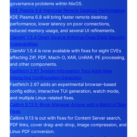
governance problems within NixOS.
KDE Plasma 6.8 Improves Remote Desktop Performance
KDE Plasma 6.8 will bring faster remote desktop
performance, lower latency on poor connections,
reduced memory usage, and several UI refinements.
ClamAV 1.5.4 Open-Source Antivirus Fixes Eight Security
Vulnerabilities
ClamAV 1.5.4 is now available with fixes for eight CVEs
affecting ZIP, PDF, Mach-O, XAR, UnRAR, PE processing,
and other components.
Fastfetch 2.67 System Information Tool Adds New
Interactive Configuration Generator
Fastfetch 2.67 adds an experimental browser-based
config editor, interactive TUI generation, watch mode,
and multiple Linux-related fixes.
Calibre 9.13 E-Book Manager Arrives with a Batch of Bug
Fixes
Calibre 9.13 is out with fixes for Content Server search,
PDF links, cover drag-and-drop, image compression, and
Linux PDF conversion.