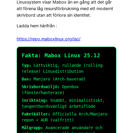
Linuxsystem visar Mabox än en gång att det går
att förena låg resursförbrukning med ett modernt
skrivbord utan att förlora sin identitet.
Ladda hem härifrån :
https://repo.maboxlinux.org/
iso
/
Fakta: Mabox Linux 25.12
Typ:
Lättviktig, rullande (rolling-
release) Linuxdistribution
Bas:
Manjaro (Arch-baserad)
Skrivbordsmiljö:
Openbox
(fönsterhanterare)
Inriktning:
Snabbt, minimalistiskt,
tangentbordsvänligt arbetsflöde
Paketkällor:
Officiella Arch/Manjaro-
repon + AUR (valfritt)
Målgrupp:
Avancerade användare och