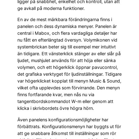
ligger på snabbhet, enkelhet och kontroll, utan att
ge avkall på moderna funktioner.
En av de mest märkbara förändringarna finns i
panelen och dess dynamiska menyer. Panelen är
central i Mabox, och flera vardagliga detaljer har
nu fått en efterlängtad översyn. Volymikonen vid
systembrickan beter sig till exempel mer intuitivt
än tidigare. Ett vänsterklick stänger av eller slår på
ljudet, mushjulet används för att höja eller sänka
volymen, och ett högerklick öppnar pavucontrol,
det grafiska verktyget för ljudinställningar. Tidigare
var högerklicket kopplat till menyn Music & Sound,
vilket ofta upplevdes som förvirrande. Den menyn
finns fortfarande kvar, men nås nu via
tangentbordskommandot W-m eller genom att
klicka i skrivbordets övre högra hörn.
Även panelens konfigurationsmöjligheter har
förbättrats. Konfigurationsmenyn har byggts ut för
att ge snabbare åtkomst till inställningar som rör