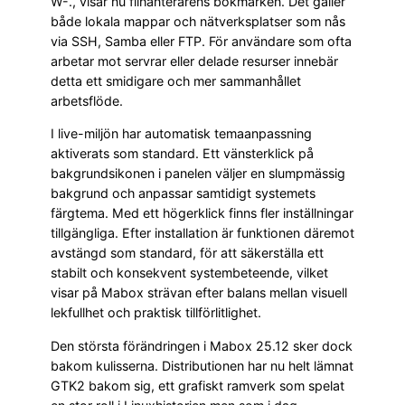
W-., visar nu filhanterarens bokmärken. Det gäller
både lokala mappar och nätverksplatser som nås
via SSH, Samba eller FTP. För användare som ofta
arbetar mot servrar eller delade resurser innebär
detta ett smidigare och mer sammanhållet
arbetsflöde.
I live-miljön har automatisk temaanpassning
aktiverats som standard. Ett vänsterklick på
bakgrundsikonen i panelen väljer en slumpmässig
bakgrund och anpassar samtidigt systemets
färgtema. Med ett högerklick finns fler inställningar
tillgängliga. Efter installation är funktionen däremot
avstängd som standard, för att säkerställa ett
stabilt och konsekvent systembeteende, vilket
visar på Mabox strävan efter balans mellan visuell
lekfullhet och praktisk tillförlitlighet.
Den största förändringen i Mabox 25.12 sker dock
bakom kulisserna. Distributionen har nu helt lämnat
GTK2 bakom sig, ett grafiskt ramverk som spelat