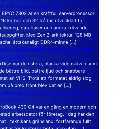
rar och tunga arbetsstationer
EPYC 7302 är en kraftfull serverprocessor
16 kärnor och 32 trådar, utvecklad för
ualisering, databaser och andra krävande
tsuppgifter. Med Zen 2-arkitektur, 128 MB
ache, åttakanaligt DDR4-minne […]
rDisc – den jättelika filmskivan som visade
en mot DVD
rDisc var den stora, blanka videoskivan som
de bättre bild, bättre ljud och snabbare
mst än VHS. Trots att formatet aldrig slog
om på bred front blev det en […]
roBook 430 G4 – en arbetsdator från tiden
 Windows 11
roBook 430 G4 var en gång en modern och
stad arbetsdator för företag. I dag har den
at i teknikens gränsland: fortfarande fullt
ndbar för kontorsarbete, men utan […]