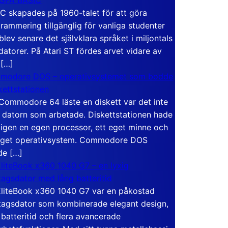
C skapades på 1960-talet för att göra
rammering tillgänglig för vanliga studenter
blev senare det självklara språket i miljontals
atorer. På Atari ST fördes arvet vidare av
 […]
modore DOS – operativsystemet som bodde
skettstationen
Commodore 64 läste en diskett var det inte
 datorn som arbetade. Diskettstationen hade
igen en egen processor, ett eget minne och
eget operativsystem. Commodore DOS
de […]
liteBook x360 1040 G7 – en lyxig
tagsdator med lång batteritid
liteBook x360 1040 G7 var en påkostad
tagsdator som kombinerade elegant design,
 batteritid och flera avancerade