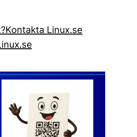
x?
Kontakta Linux.se
inux.se