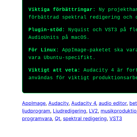
Viktiga förbättringar:
Ny projekthan
förbättrad spektral redigering och 
Plugin-stöd:
Nyquist och VST3 på fle
AudioUnits på macOS.
För Linux:
AppImage-paketet ska vara
vara Ubuntu-specifikt.
Viktigt att veta:
Audacity 4 är fort
användas för viktigt produktionsarb
AppImage
, 
Audacity
, 
Audacity 4
, 
audio editor
, 
be
ljudprogram
, 
Ljudredigering
, 
LV2
, 
musikproduktio
programvara
, 
Qt
, 
spektral redigering
, 
VST3