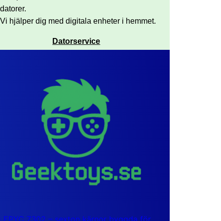
datorer.
Vi hjälper dig med digitala enheter i hemmet.
Datorservice
EPYC 7302 – sexton kärnor byggda för