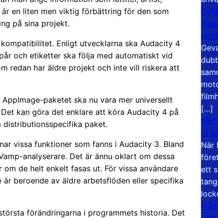
Dubb
är en liten men viktig förbättring för den som
meka
ing på sina projekt.
stor
 kompatibilitet. Enligt utvecklarna ska Audacity 4
Geva
pår och etiketter ska följa med automatiskt vid
dubb
redan har äldre projekt och inte vill riskera att
samm
moto
film
: AppImage-paketet ska nu vara mer universellt
[…]
 Det kan göra det enklare att köra Audacity 4 på
IBM 
 distributionsspecifika paket.
ut s
knar vissa funktioner som fanns i Audacity 3. Bland
När 
amp-analyserare. Det är ännu oklart om dessa
före
r om de helt enkelt fasas ut. För vissa användare
ett 
e är beroende av äldre arbetsflöden eller specifika
tang
lock
Från
örsta förändringarna i programmets historia. Det
och