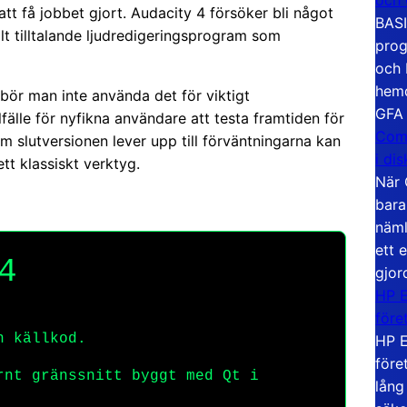
t få jobbet gjort. Audacity 4 försöker bli något
BASI
t tilltalande ljudredigeringsprogram som
prog
och 
hemd
bör man inte använda det för viktigt
GFA
fälle för nyfikna användare att testa framtiden för
Com
m slutversionen lever upp till förväntningarna kan
i di
tt klassiskt verktyg.
När 
bara
näml
ett 
4
gjor
HP E
före
n källkod.
HP E
före
rnt gränssnitt byggt med Qt i
lång