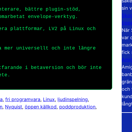
säke
sin 
terare, bättre plugin-stöd,
Skoo
omarbetat envelope-verktyg.
öppe
ra plattformar, LV2 på Linux och
När 
var 
mark
 mer universellt och inte längre
fick
Amig
Amig
farande i betaversion och bör inte
banb
ete.
grän
och 
kund
ta
, 
fri programvara
, 
Linux
, 
ljudinspelning
, 
lång
n
, 
Nyquist
, 
öppen källkod
, 
poddproduktion
, 