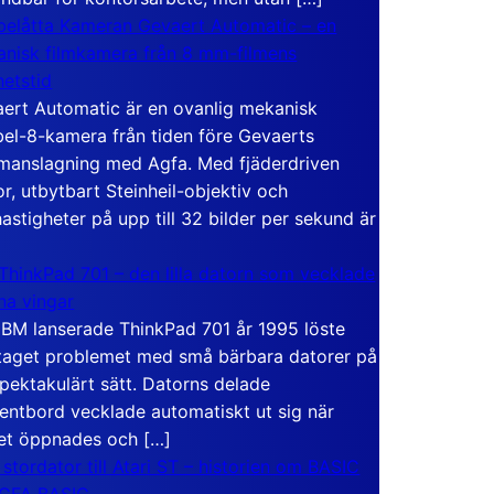
elåtta Kameran Gevaert Automatic – en
nisk filmkamera från 8 mm-filmens
hetstid
ert Automatic är en ovanlig mekanisk
el-8-kamera från tiden före Gevaerts
anslagning med Agfa. Med fjäderdriven
r, utbytbart Steinheil-objektiv och
hastigheter på upp till 32 bilder per sekund är
ThinkPad 701 – den lilla datorn som vecklade
ina vingar
IBM lanserade ThinkPad 701 år 1995 löste
taget problemet med små bärbara datorer på
spektakulärt sätt. Datorns delade
entbord vecklade automatiskt ut sig när
et öppnades och […]
 stordator till Atari ST – historien om BASIC
 GFA BASIC