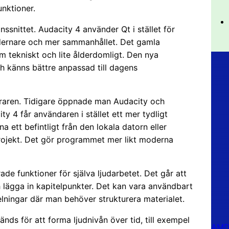
nktioner.
snittet. Audacity 4 använder Qt i stället för
dernare och mer sammanhållet. Det gamla
m tekniskt och lite ålderdomligt. Den nya
ch känns bättre anpassad till dagens
eraren. Tidigare öppnade man Audacity och
city 4 får användaren i stället ett mer tydligt
a ett befintligt från den lokala datorn eller
projekt. Det gör programmet mer likt moderna
ade funktioner för själva ljudarbetet. Det går att
lägga in kapitelpunkter. Det kan vara användbart
pelningar där man behöver strukturera materialet.
ds för att forma ljudnivån över tid, till exempel
AMD 