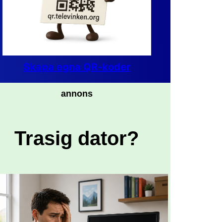
Skapa egna QR-koder
annons
Trasig dator?