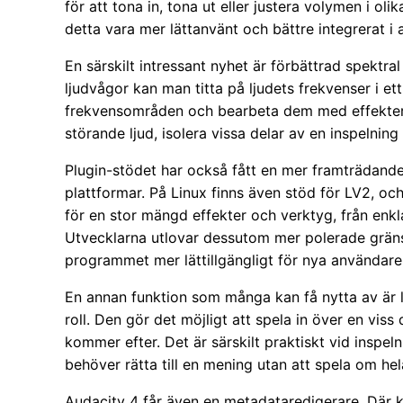
för att tona in, tona ut eller justera volymen i oli
detta vara mer lättanvänt och bättre integrerat i 
En särskilt intressant nyhet är förbättrad spektral
ljudvågor kan man titta på ljudets frekvenser i e
frekvensområden och bearbeta dem med effekter. 
störande ljud, isolera vissa delar av en inspelnin
Plugin-stödet har också fått en mer framträdande
plattformar. På Linux finns även stöd för LV2, 
för en stor mängd effekter och verktyg, från enkla
Utvecklarna utlovar dessutom mer polerade gräns
programmet mer lättillgängligt för nya användare
En annan funktion som många kan få nytta av är 
roll. Den gör det möjligt att spela in över en viss
kommer efter. Det är särskilt praktiskt vid inspel
behöver rätta till en mening utan att spela om hel
Audacity 4 får även en metadataredigerare. Där ka