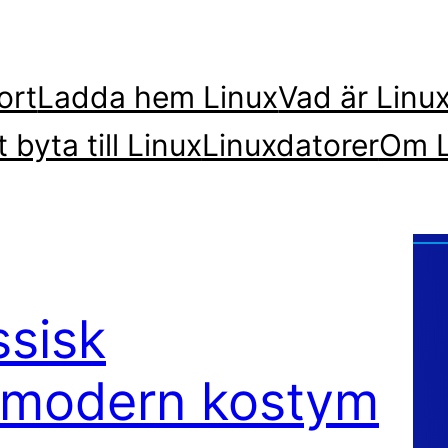
ort
Ladda hem Linux
Vad är Linu
t byta till Linux
Linuxdatorer
Om L
ssisk
 i modern kostym