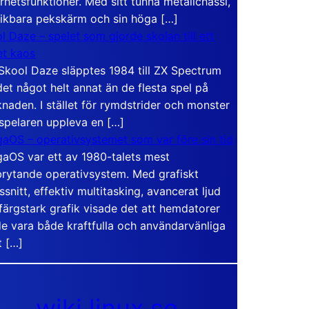
rhetsfunktioner. Med sitt tunna metallchassi,
vikbara pekskärm och sin höga […]
l Daze – spelet som gjorde skolan till ett
t kaos
Skool Daze släpptes 1984 till ZX Spectrum
det något helt annat än de flesta spel på
naden. I stället för rymdstrider och monster
 spelaren uppleva en […]
aOS – operativsystemet som var före sin tid
aOS var ett av 1980-talets mest
rytande operativsystem. Med grafiskt
ssnitt, effektiv multitasking, avancerat ljud
färgstark grafik visade det att hemdatorer
e vara både kraftfulla och användarvänliga
t […]
wiki.linux.se