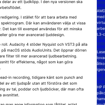
ka delar av ett ljudklipp. I den nya versionen ska
serv
arbetsflödet.
AMD 
med 
 redigering. I stället för att bara arbeta med
virt
tt spektrogram. Där kan användaren välja ut vissa
arbe
Det kan till exempel användas för att minska
L3-c
g eller göra mer avancerad ljuddesign.
Lase
 roll. Audacity 4 stöder Nyquist och VST3 på alla
väg
och på macOS stöds AudioUnits. Det öppnar dörren
Lase
re filter till mer avancerad ljudbearbetning.
lova
snitt för effekterna, något som kan göra
åtko
.
igen
HP P
lead-in recording, tidigare känt som punch and
före
 del av ett ljudspår utan att förstöra det som
HP P
ning av tal, poddar och ljudböcker, där man ofta
påko
a avsnittet.
hamn
anvä
n man ange information som låttitel, artist,