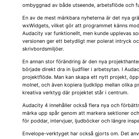
ombyggnad av både utseende, arbetsflöde och fu
En av de mest märkbara nyheterna är det nya gräns
wxWidgets, vilket gör att programmet känns mo
Audacity var funktionellt, men kunde upplevas so
versionen ger ett betydligt mer polerat intryck o
skrivbordsmiljöer.
En annan stor förändring är den nya projekthant
började direkt dra in ljudfiler i arbetsytan. I Auda
projektflöde. Man kan skapa ett nytt projekt, öppn
molnet, och även kopiera ljudklipp mellan olika 
kreativa verktyg där projektet står i centrum.
Audacity 4 innehåller också flera nya och förbättr
märka upp spår genom att markera sektioner och 
för poddar, intervjuer, ljudböcker och längre ins
Envelope-verktyget har också gjorts om. Det använ