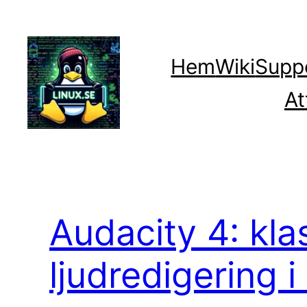
Hoppa
till
innehåll
Hem
Wiki
Supp
At
Audacity 4: kla
ljudredigering