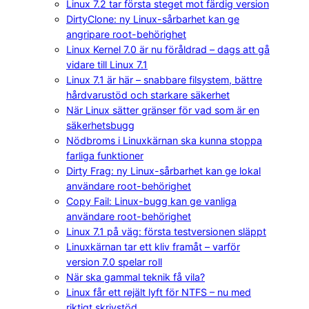
Linux 7.2 tar första steget mot färdig version
DirtyClone: ny Linux-sårbarhet kan ge
angripare root-behörighet
Linux Kernel 7.0 är nu föråldrad – dags att gå
vidare till Linux 7.1
Linux 7.1 är här – snabbare filsystem, bättre
hårdvarustöd och starkare säkerhet
När Linux sätter gränser för vad som är en
säkerhetsbugg
Nödbroms i Linuxkärnan ska kunna stoppa
farliga funktioner
Dirty Frag: ny Linux-sårbarhet kan ge lokal
användare root-behörighet
Copy Fail: Linux-bugg kan ge vanliga
användare root-behörighet
Linux 7.1 på väg: första testversionen släppt
Linuxkärnan tar ett kliv framåt – varför
version 7.0 spelar roll
När ska gammal teknik få vila?
Linux får ett rejält lyft för NTFS – nu med
riktigt skrivstöd