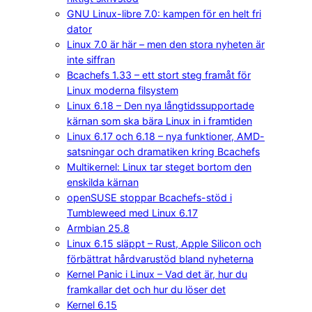
GNU Linux-libre 7.0: kampen för en helt fri
dator
Linux 7.0 är här – men den stora nyheten är
inte siffran
Bcachefs 1.33 – ett stort steg framåt för
Linux moderna filsystem
Linux 6.18 – Den nya långtidssupportade
kärnan som ska bära Linux in i framtiden
Linux 6.17 och 6.18 – nya funktioner, AMD-
satsningar och dramatiken kring Bcachefs
Multikernel: Linux tar steget bortom den
enskilda kärnan
openSUSE stoppar Bcachefs-stöd i
Tumbleweed med Linux 6.17
Armbian 25.8
Linux 6.15 släppt – Rust, Apple Silicon och
förbättrat hårdvarustöd bland nyheterna
Kernel Panic i Linux – Vad det är, hur du
framkallar det och hur du löser det
Kernel 6.15