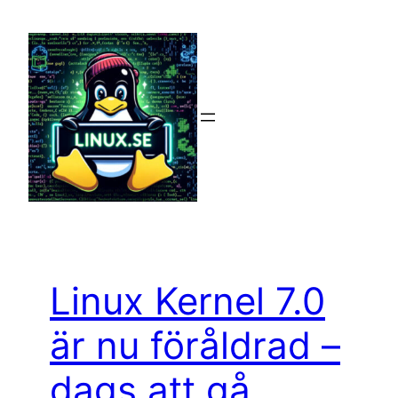
Hoppa
till
innehåll
Linux Kernel 7.0
är nu föråldrad –
dags att gå