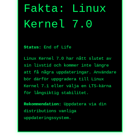
Fakta: Linux
Kernel 7.0
Status:
End of Life
Linux Kernel 7.0 har nått slutet av
sin livstid och kommer inte längre
att få några uppdateringar. Användare
bör därför uppgradera till Linux
Kernel 7.1 eller välja en LTS-kärna
för långsiktig stabilitet.
Rekommendation:
Uppdatera via din
distributions vanliga
uppdateringssystem.