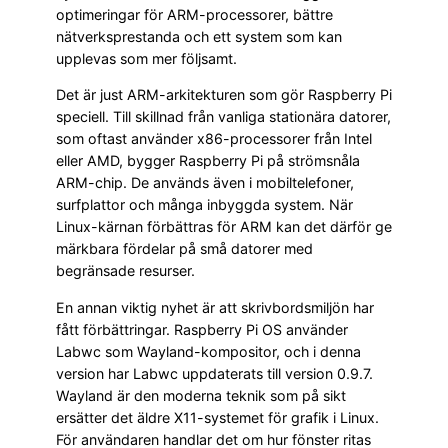
optimeringar för ARM-processorer, bättre
nätverksprestanda och ett system som kan
upplevas som mer följsamt.
Det är just ARM-arkitekturen som gör Raspberry Pi
speciell. Till skillnad från vanliga stationära datorer,
som oftast använder x86-processorer från Intel
eller AMD, bygger Raspberry Pi på strömsnåla
ARM-chip. De används även i mobiltelefoner,
surfplattor och många inbyggda system. När
Linux-kärnan förbättras för ARM kan det därför ge
märkbara fördelar på små datorer med
begränsade resurser.
En annan viktig nyhet är att skrivbordsmiljön har
fått förbättringar. Raspberry Pi OS använder
Labwc som Wayland-kompositor, och i denna
version har Labwc uppdaterats till version 0.9.7.
Wayland är den moderna teknik som på sikt
ersätter det äldre X11-systemet för grafik i Linux.
För användaren handlar det om hur fönster ritas