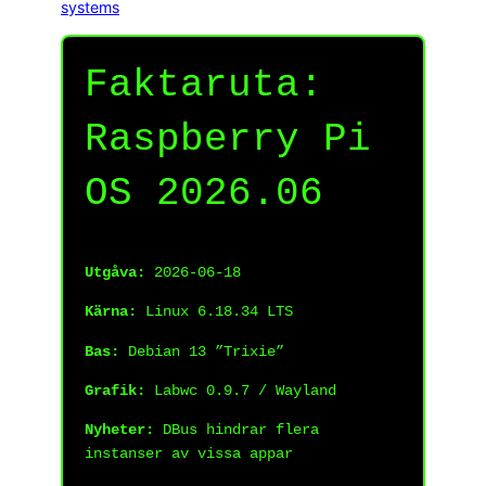
systems
Faktaruta:
Raspberry Pi
OS 2026.06
Utgåva:
2026-06-18
Kärna:
Linux 6.18.34 LTS
Bas:
Debian 13 ”Trixie”
Grafik:
Labwc 0.9.7 / Wayland
Nyheter:
DBus hindrar flera
instanser av vissa appar