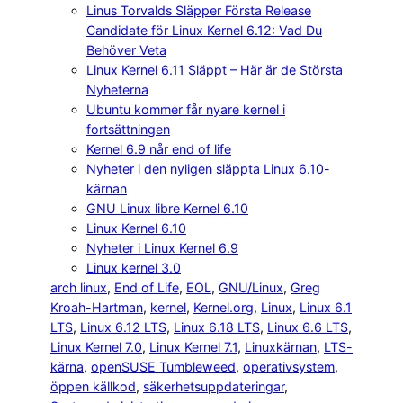
Linus Torvalds Släpper Första Release
Candidate för Linux Kernel 6.12: Vad Du
Behöver Veta
Linux Kernel 6.11 Släppt – Här är de Största
Nyheterna
Ubuntu kommer får nyare kernel i
fortsättningen
Kernel 6.9 når end of life
Nyheter i den nyligen släppta Linux 6.10-
kärnan
GNU Linux libre Kernel 6.10
Linux Kernel 6.10
Nyheter i Linux Kernel 6.9
Linux kernel 3.0
arch linux
, 
End of Life
, 
EOL
, 
GNU/Linux
, 
Greg
Kroah-Hartman
, 
kernel
, 
Kernel.org
, 
Linux
, 
Linux 6.1
LTS
, 
Linux 6.12 LTS
, 
Linux 6.18 LTS
, 
Linux 6.6 LTS
, 
Linux Kernel 7.0
, 
Linux Kernel 7.1
, 
Linuxkärnan
, 
LTS-
kärna
, 
openSUSE Tumbleweed
, 
operativsystem
, 
öppen källkod
, 
säkerhetsuppdateringar
, 