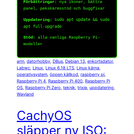
Förbättringar:
nya ikoner, bättre
panel, pekskärmsstöd och buggfixar
sudo apt update && sudo
Uppdatering:
apt full-upgrade
Stöd:
alla vanliga Raspberry Pi-
modeller
arm
, 
datorhobby
, 
DBus
, 
Debian 13
, 
enkortsdator
, 
Labwc
, 
Linux
, 
Linux 6.18 LTS
, 
Linux kärna
, 
operativsystem
, 
öppen källkod
, 
raspberry pi
, 
Raspberry Pi 4
, 
Raspberry Pi 400
, 
Raspberry Pi
OS
, 
Raspberry Pi Zero
, 
teknik
, 
trixie
, 
uppdatering
, 
Wayland
CachyOS
släpper ny ISO: