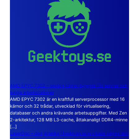
AMD EPYC 7302 – sexton kärnor byggda för servrar och
tunga arbetsstationer
AMD EPYC 7302 är en kraftfull serverprocessor med 16
kärnor och 32 trådar, utvecklad för virtualisering,
databaser och andra krävande arbetsuppgifter. Med Zen
2-arkitektur, 128 MB L3-cache, åttakanaligt DDR4-minne
[…]
LaserDisc – den jättelika filmskivan som visade vägen mot