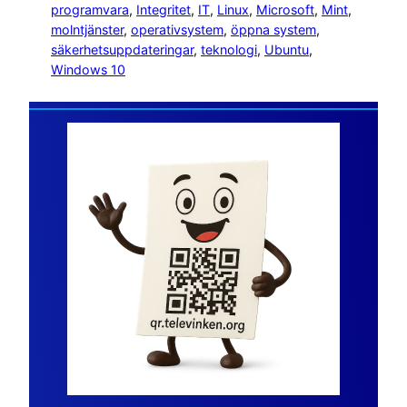
programvara
, 
Integritet
, 
IT
, 
Linux
, 
Microsoft
, 
Mint
, 
molntjänster
, 
operativsystem
, 
öppna system
, 
säkerhetsuppdateringar
, 
teknologi
, 
Ubuntu
, 
Windows 10