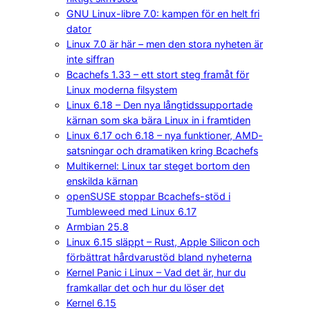
GNU Linux-libre 7.0: kampen för en helt fri
dator
Linux 7.0 är här – men den stora nyheten är
inte siffran
Bcachefs 1.33 – ett stort steg framåt för
Linux moderna filsystem
Linux 6.18 – Den nya långtidssupportade
kärnan som ska bära Linux in i framtiden
Linux 6.17 och 6.18 – nya funktioner, AMD-
satsningar och dramatiken kring Bcachefs
Multikernel: Linux tar steget bortom den
enskilda kärnan
openSUSE stoppar Bcachefs-stöd i
Tumbleweed med Linux 6.17
Armbian 25.8
Linux 6.15 släppt – Rust, Apple Silicon och
förbättrat hårdvarustöd bland nyheterna
Kernel Panic i Linux – Vad det är, hur du
framkallar det och hur du löser det
Kernel 6.15