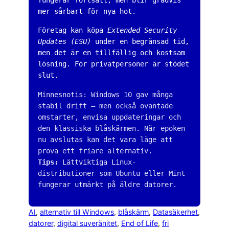
fungerar fortsatt, men blir gradvis
mer sårbart för nya hot.
Företag kan köpa
Extended Security
Updates (ESU)
under en begränsad tid,
men det är en tillfällig och kostsam
lösning. För privatpersoner är stödet
slut.
Minnesnotis: Windows 10 gav många
stabil drift — men också oväntade
omstarter, envisa uppdateringar och
den klassiska blåskärmen. När epoken
nu avslutas kan det vara läge att
prova ett friare alternativ.
Tips:
Lättviktiga Linux-
distributioner som Ubuntu eller Mint
fungerar utmärkt på äldre datorer.
AI
, 
alternativ till Windows
, 
blåskärm
, 
Datasäkerhet
, 
datorer
, 
digital suveränitet
, 
End of Life
, 
fri