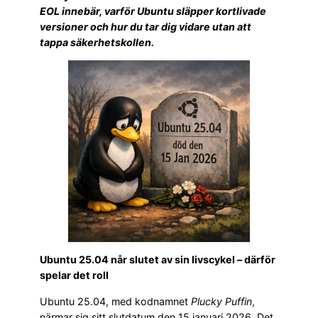
EOL innebär, varför Ubuntu släpper kortlivade
versioner och hur du tar dig vidare utan att
tappa säkerhetskollen.
Ubuntu 25.04 når slutet av sin livscykel – därför
spelar det roll
Ubuntu 25.04, med kodnamnet
Plucky Puffin
,
närmar sig sitt slutdatum den 15 januari 2026. Det