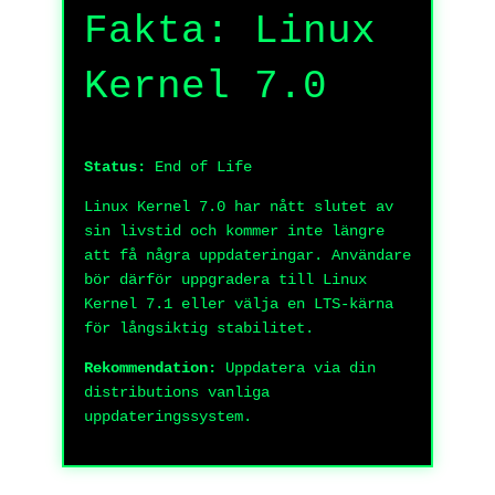
Fakta: Linux
Kernel 7.0
Status:
End of Life
Linux Kernel 7.0 har nått slutet av
sin livstid och kommer inte längre
att få några uppdateringar. Användare
bör därför uppgradera till Linux
Kernel 7.1 eller välja en LTS-kärna
för långsiktig stabilitet.
Rekommendation:
Uppdatera via din
distributions vanliga
uppdateringssystem.