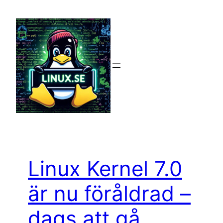
Hoppa
till
innehåll
Linux Kernel 7.0
är nu föråldrad –
dags att gå