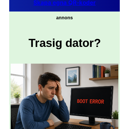
Skapa egna QR-koder
annons
Trasig dator?