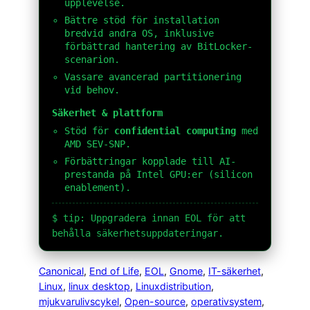
upplevelse.
Bättre stöd för installation
bredvid andra OS, inklusive
förbättrad hantering av BitLocker-
scenarion.
Vassare avancerad partitionering
vid behov.
Säkerhet & plattform
Stöd för
confidential computing
med
AMD SEV-SNP.
Förbättringar kopplade till AI-
prestanda på Intel GPU:er (silicon
enablement).
$ tip: Uppgradera innan EOL för att
behålla säkerhetsuppdateringar.
Canonical
, 
End of Life
, 
EOL
, 
Gnome
, 
IT-säkerhet
, 
Linux
, 
linux desktop
, 
Linuxdistribution
, 
mjukvarulivscykel
, 
Open-source
, 
operativsystem
, 