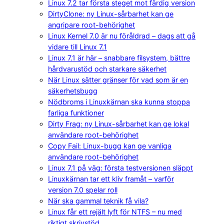
Linux 7.2 tar första steget mot färdig version
DirtyClone: ny Linux-sårbarhet kan ge
angripare root-behörighet
Linux Kernel 7.0 är nu föråldrad – dags att gå
vidare till Linux 7.1
Linux 7.1 är här – snabbare filsystem, bättre
hårdvarustöd och starkare säkerhet
När Linux sätter gränser för vad som är en
säkerhetsbugg
Nödbroms i Linuxkärnan ska kunna stoppa
farliga funktioner
Dirty Frag: ny Linux-sårbarhet kan ge lokal
användare root-behörighet
Copy Fail: Linux-bugg kan ge vanliga
användare root-behörighet
Linux 7.1 på väg: första testversionen släppt
Linuxkärnan tar ett kliv framåt – varför
version 7.0 spelar roll
När ska gammal teknik få vila?
Linux får ett rejält lyft för NTFS – nu med
riktigt skrivstöd