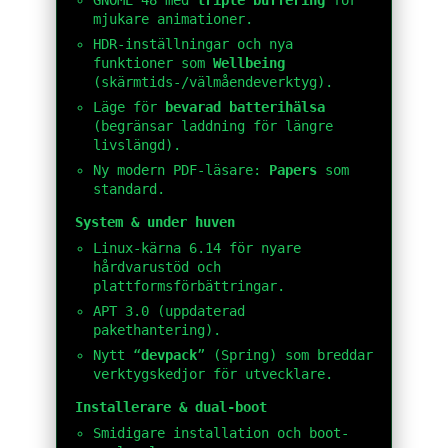
mjukare animationer.
HDR-inställningar och nya
funktioner som
Wellbeing
(skärmtids-/välmåendeverktyg).
Läge för
bevarad batterihälsa
(begränsar laddning för längre
livslängd).
Ny modern PDF-läsare:
Papers
som
standard.
System & under huven
Linux-kärna 6.14 för nyare
hårdvarustöd och
plattformsförbättringar.
APT 3.0 (uppdaterad
pakethantering).
Nytt “
devpack
” (Spring) som breddar
verktygskedjor för utvecklare.
Installerare & dual-boot
Smidigare installation och boot-