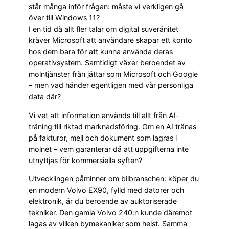
står många inför frågan: måste vi verkligen gå
över till Windows 11?
I en tid då allt fler talar om digital suveränitet
kräver Microsoft att användare skapar ett konto
hos dem bara för att kunna använda deras
operativsystem. Samtidigt växer beroendet av
molntjänster från jättar som Microsoft och Google
– men vad händer egentligen med vår personliga
data där?
Vi vet att information används till allt från AI-
träning till riktad marknadsföring. Om en AI tränas
på fakturor, mejl och dokument som lagras i
molnet – vem garanterar då att uppgifterna inte
utnyttjas för kommersiella syften?
Utvecklingen påminner om bilbranschen: köper du
en modern Volvo EX90, fylld med datorer och
elektronik, är du beroende av auktoriserade
tekniker. Den gamla Volvo 240:n kunde däremot
lagas av vilken bymekaniker som helst. Samma