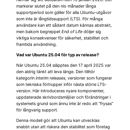
markerar slutet på den nio månader långa
supportperiod som gäller för alla Ubuntu-utgåvor
som inte är långtidssupport (LTS). För många
användare kan ett sådant datum kännas abstrakt,
men bakom begreppet
End of Life
döljer sig
viktiga konsekvenser för säkerhet, stabilitet och
framtida användning.
Vad var Ubuntu 25.04 för typ av release?
När Ubuntu 25.04 släpptes den 17 april 2025 var
den aldrig tänkt att leva länge. Den tillhör
kategorin
interim releases
, versioner som fungerar
som tekniska förtrupper inför nästa större LTS-
version. Här introduceras nyare komponenter,
uppdaterade skrivbordsmiljöer och förändringar i
systemets grund som ännu inte är redo att “frysas”
för långvarig support.
Denna modell gör att Ubuntu kan utvecklas
snabbt utan att riskera den stabilitet som företag