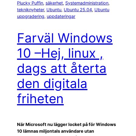
Plucky Puffin
, 
säkerhet
, 
Systemadministration
, 
tekniknyheter
, 
Ubuntu
, 
Ubuntu 25.04
, 
Ubuntu
uppgradering
, 
uppdateringar
Farväl Windows
10 –Hej, linux ,
dags att återta
den digitala
friheten
När Microsoft nu lägger locket på för Windows
10 lämnas miljontals användare utan