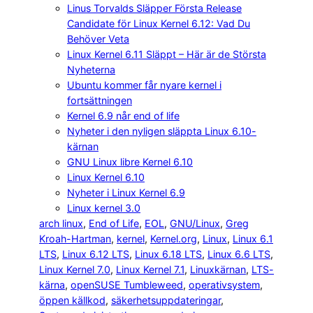
Linus Torvalds Släpper Första Release
Candidate för Linux Kernel 6.12: Vad Du
Behöver Veta
Linux Kernel 6.11 Släppt – Här är de Största
Nyheterna
Ubuntu kommer får nyare kernel i
fortsättningen
Kernel 6.9 når end of life
Nyheter i den nyligen släppta Linux 6.10-
kärnan
GNU Linux libre Kernel 6.10
Linux Kernel 6.10
Nyheter i Linux Kernel 6.9
Linux kernel 3.0
arch linux
, 
End of Life
, 
EOL
, 
GNU/Linux
, 
Greg
Kroah-Hartman
, 
kernel
, 
Kernel.org
, 
Linux
, 
Linux 6.1
LTS
, 
Linux 6.12 LTS
, 
Linux 6.18 LTS
, 
Linux 6.6 LTS
, 
Linux Kernel 7.0
, 
Linux Kernel 7.1
, 
Linuxkärnan
, 
LTS-
kärna
, 
openSUSE Tumbleweed
, 
operativsystem
, 
öppen källkod
, 
säkerhetsuppdateringar
, 