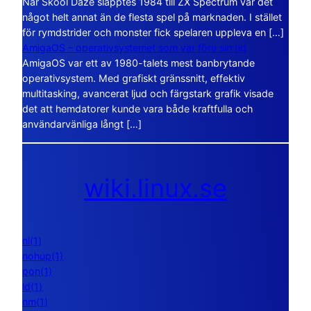
När Skool Daze släpptes 1984 till ZX Spectrum var det
något helt annat än de flesta spel på marknaden. I stället
för rymdstrider och monster fick spelaren uppleva en […]
AmigaOS – operativsystemet som var före sin tid
AmigaOS var ett av 1980-talets mest banbrytande
operativsystem. Med grafiskt gränssnitt, effektiv
multitasking, avancerat ljud och färgstark grafik visade
det att hemdatorer kunde vara både kraftfulla och
användarvänliga långt […]
wiki.linux.se
nl(1)
nohup(1)
pon(1)
ld(1)
nm(1)