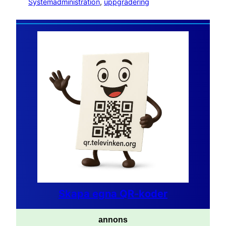
Systemadministration
, 
uppgradering
Skapa egna QR-koder
annons