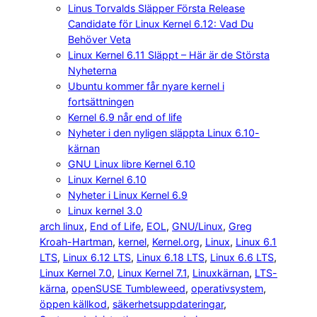
Linus Torvalds Släpper Första Release
Candidate för Linux Kernel 6.12: Vad Du
Behöver Veta
Linux Kernel 6.11 Släppt – Här är de Största
Nyheterna
Ubuntu kommer får nyare kernel i
fortsättningen
Kernel 6.9 når end of life
Nyheter i den nyligen släppta Linux 6.10-
kärnan
GNU Linux libre Kernel 6.10
Linux Kernel 6.10
Nyheter i Linux Kernel 6.9
Linux kernel 3.0
arch linux
, 
End of Life
, 
EOL
, 
GNU/Linux
, 
Greg
Kroah-Hartman
, 
kernel
, 
Kernel.org
, 
Linux
, 
Linux 6.1
LTS
, 
Linux 6.12 LTS
, 
Linux 6.18 LTS
, 
Linux 6.6 LTS
, 
Linux Kernel 7.0
, 
Linux Kernel 7.1
, 
Linuxkärnan
, 
LTS-
kärna
, 
openSUSE Tumbleweed
, 
operativsystem
, 
öppen källkod
, 
säkerhetsuppdateringar
, 