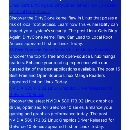
Linux Gets Dirty Again: DirtyClone Kernel Flaw Can Lead
to Local Root Access
Discover the DirtyClone kernel flaw in Linux that poses a
risk of local root access. Learn how this vulnerability can
impact your system's security. The post Linux Gets Dirty
Again: DirtyClone Kernel Flaw Can Lead to Local Root
Access appeared first on Linux Today.
15 Best Free and Open Source Linux Manga Readers
Uncover the top 15 free and open-source Linux manga
readers. Enhance your reading experience with our
curated list of the best applications available. The post 15
Best Free and Open Source Linux Manga Readers
appeared first on Linux Today.
NVIDIA 580.173.02 Linux Graphics Driver Released for
GeForce 10 Series
Discover the latest NVIDIA 580.173.02 Linux graphics
driver, optimized for GeForce 10 series. Enhance your
gaming and graphics performance today. The post
NVIDIA 580.173.02 Linux Graphics Driver Released for
GeForce 10 Series appeared first on Linux Today.