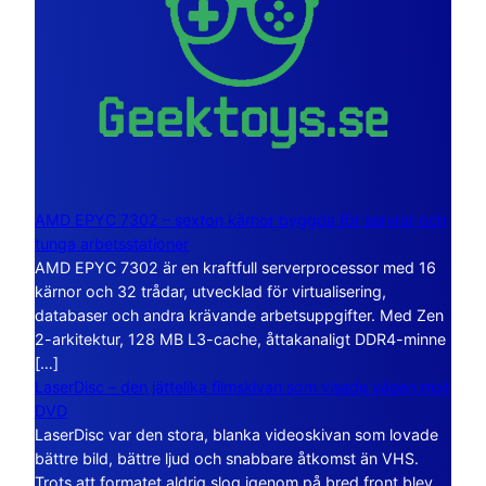
AMD EPYC 7302 – sexton kärnor byggda för servrar och
tunga arbetsstationer
AMD EPYC 7302 är en kraftfull serverprocessor med 16
kärnor och 32 trådar, utvecklad för virtualisering,
databaser och andra krävande arbetsuppgifter. Med Zen
2-arkitektur, 128 MB L3-cache, åttakanaligt DDR4-minne
[…]
LaserDisc – den jättelika filmskivan som visade vägen mot
DVD
LaserDisc var den stora, blanka videoskivan som lovade
bättre bild, bättre ljud och snabbare åtkomst än VHS.
Trots att formatet aldrig slog igenom på bred front blev