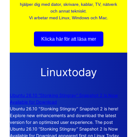
hjälper dig med dator, skrivare, kablar, TV, nätverk
och annat tekniskt.
Vi arbetar med Linux, Windows och Mac.
Klicka här för att läsa mer
Linuxtoday
Ubuntu 26.10 “Stonking Stingray” Snapshot 2 Is Now
Available for Download
Ubuntu 26.10 "Stonking Stingray" Snapshot 2 is here!
Explore new enhancements and download the latest
version for an optimized user experience. The post
Ubuntu 26.10 “Stonking Stingray” Snapshot 2 Is Now
Available for Download appeared first on Linux Today.