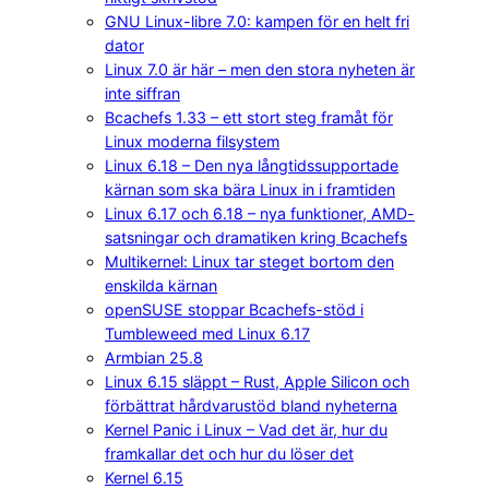
GNU Linux-libre 7.0: kampen för en helt fri
dator
Linux 7.0 är här – men den stora nyheten är
inte siffran
Bcachefs 1.33 – ett stort steg framåt för
Linux moderna filsystem
Linux 6.18 – Den nya långtidssupportade
kärnan som ska bära Linux in i framtiden
Linux 6.17 och 6.18 – nya funktioner, AMD-
satsningar och dramatiken kring Bcachefs
Multikernel: Linux tar steget bortom den
enskilda kärnan
openSUSE stoppar Bcachefs-stöd i
Tumbleweed med Linux 6.17
Armbian 25.8
Linux 6.15 släppt – Rust, Apple Silicon och
förbättrat hårdvarustöd bland nyheterna
Kernel Panic i Linux – Vad det är, hur du
framkallar det och hur du löser det
Kernel 6.15