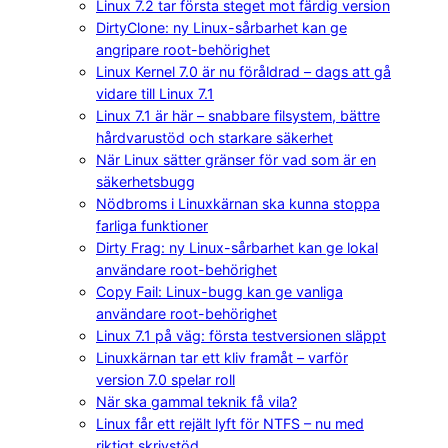
Linux 7.2 tar första steget mot färdig version
DirtyClone: ny Linux-sårbarhet kan ge
angripare root-behörighet
Linux Kernel 7.0 är nu föråldrad – dags att gå
vidare till Linux 7.1
Linux 7.1 är här – snabbare filsystem, bättre
hårdvarustöd och starkare säkerhet
När Linux sätter gränser för vad som är en
säkerhetsbugg
Nödbroms i Linuxkärnan ska kunna stoppa
farliga funktioner
Dirty Frag: ny Linux-sårbarhet kan ge lokal
användare root-behörighet
Copy Fail: Linux-bugg kan ge vanliga
användare root-behörighet
Linux 7.1 på väg: första testversionen släppt
Linuxkärnan tar ett kliv framåt – varför
version 7.0 spelar roll
När ska gammal teknik få vila?
Linux får ett rejält lyft för NTFS – nu med
riktigt skrivstöd