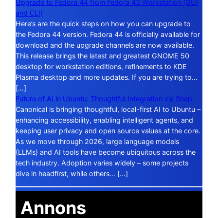
Upgrade to Fedora 44 from Fedora 43 Workstation (GUI
and CLI)
Here’s are the quick steps on how you can upgrade to
the Fedora 44 version. Fedora 44 is officially available for
download and the upgrade channels are now available.
This release brings the latest and greatest GNOME 50
desktop for workstation editions, refinements to KDE
Plasma desktop and more updates. If you are trying to…
[…]
Future of AI in Ubuntu: Thoughtful Integration via Snap
Canonical is bringing thoughtful, local-first AI to Ubuntu –
enhancing accessibility, enabling intelligent agents, and
keeping user privacy and open source values at the core.
As we move through 2026, large language models
(LLMs) and AI tools have become ubiquitous across the
tech industry. Adoption varies widely – some projects
dive in headfirst, while others… […]
Annons