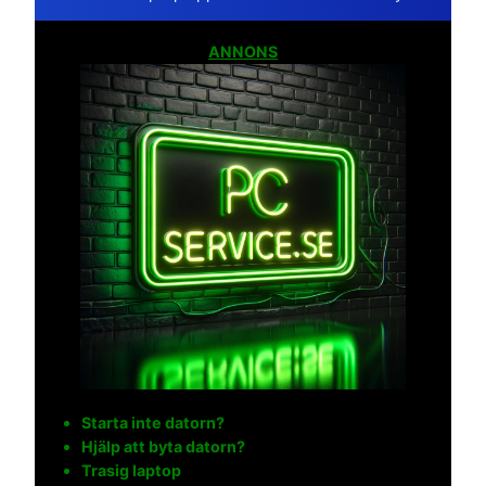
ANNONS
Starta inte datorn?
Hjälp att byta datorn?
Trasig laptop