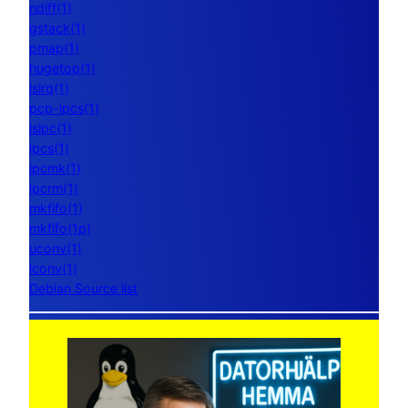
ndiff(1)
gstack(1)
pmap(1)
hugetop(1)
lsirq(1)
pcp-ipcs(1)
lsipc(1)
ipcs(1)
ipcmk(1)
ipcrm(1)
mkfifo(1)
mkfifo(1p)
uconv(1)
iconv(1)
Debian Source list