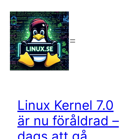
Hoppa
till
innehåll
Linux Kernel 7.0
är nu föråldrad –
dags att gå