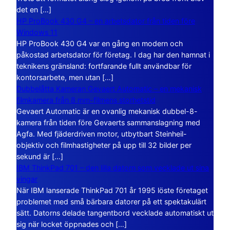
det en […]
HP ProBook 430 G4 – en arbetsdator från tiden före
Windows 11
HP ProBook 430 G4 var en gång en modern och
påkostad arbetsdator för företag. I dag har den hamnat i
teknikens gränsland: fortfarande fullt användbar för
kontorsarbete, men utan […]
Dubbelåtta Kameran Gevaert Automatic – en mekanisk
filmkamera från 8 mm-filmens storhetstid
Gevaert Automatic är en ovanlig mekanisk dubbel-8-
kamera från tiden före Gevaerts sammanslagning med
Agfa. Med fjäderdriven motor, utbytbart Steinheil-
objektiv och filmhastigheter på upp till 32 bilder per
sekund är […]
IBM ThinkPad 701 – den lilla datorn som vecklade ut sina
vingar
När IBM lanserade ThinkPad 701 år 1995 löste företaget
problemet med små bärbara datorer på ett spektakulärt
sätt. Datorns delade tangentbord vecklade automatiskt ut
sig när locket öppnades och […]