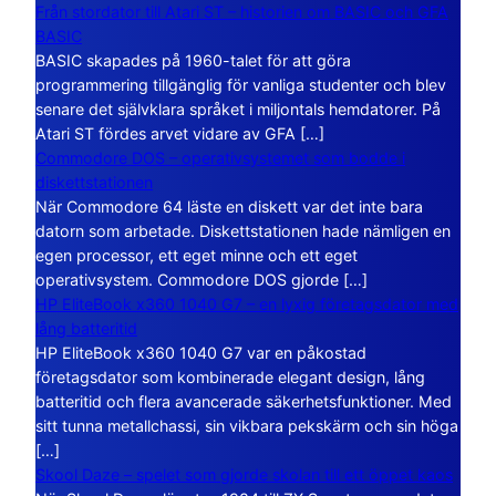
Från stordator till Atari ST – historien om BASIC och GFA
BASIC
BASIC skapades på 1960-talet för att göra
programmering tillgänglig för vanliga studenter och blev
senare det självklara språket i miljontals hemdatorer. På
Atari ST fördes arvet vidare av GFA […]
Commodore DOS – operativsystemet som bodde i
diskettstationen
När Commodore 64 läste en diskett var det inte bara
datorn som arbetade. Diskettstationen hade nämligen en
egen processor, ett eget minne och ett eget
operativsystem. Commodore DOS gjorde […]
HP EliteBook x360 1040 G7 – en lyxig företagsdator med
lång batteritid
HP EliteBook x360 1040 G7 var en påkostad
företagsdator som kombinerade elegant design, lång
batteritid och flera avancerade säkerhetsfunktioner. Med
sitt tunna metallchassi, sin vikbara pekskärm och sin höga
[…]
Skool Daze – spelet som gjorde skolan till ett öppet kaos