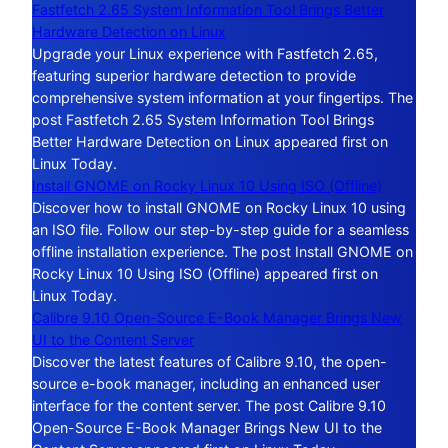
Fastfetch 2.65 System Information Tool Brings Better
Hardware Detection on Linux
Upgrade your Linux experience with Fastfetch 2.65,
featuring superior hardware detection to provide
comprehensive system information at your fingertips. The
post Fastfetch 2.65 System Information Tool Brings
Better Hardware Detection on Linux appeared first on
Linux Today.
Install GNOME on Rocky Linux 10 Using ISO (Offline)
Discover how to install GNOME on Rocky Linux 10 using
an ISO file. Follow our step-by-step guide for a seamless
offline installation experience. The post Install GNOME on
Rocky Linux 10 Using ISO (Offline) appeared first on
Linux Today.
Calibre 9.10 Open-Source E-Book Manager Brings New
UI to the Content Server
Discover the latest features of Calibre 9.10, the open-
source e-book manager, including an enhanced user
interface for the content server. The post Calibre 9.10
Open-Source E-Book Manager Brings New UI to the