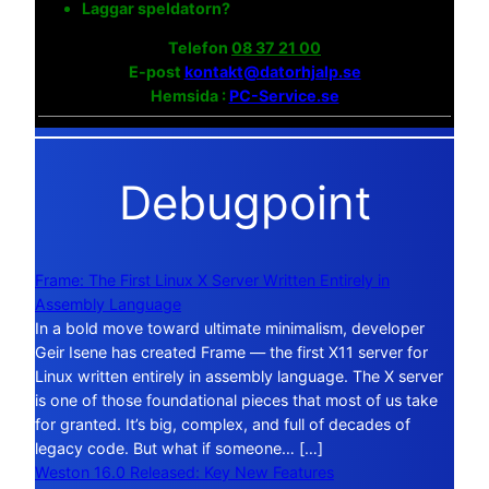
Laggar speldatorn?
Telefon
08 37 21 00
E-post
kontakt@datorhjalp.se
Hemsida :
PC-Service.se
Debugpoint
Frame: The First Linux X Server Written Entirely in
Assembly Language
In a bold move toward ultimate minimalism, developer
Geir Isene has created Frame — the first X11 server for
Linux written entirely in assembly language. The X server
is one of those foundational pieces that most of us take
for granted. It’s big, complex, and full of decades of
legacy code. But what if someone… […]
Weston 16.0 Released: Key New Features