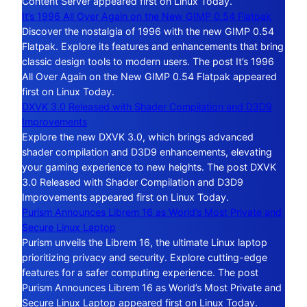
Content Server appeared first on Linux Today.
It’s 1996 All Over Again on the New GIMP 0.54 Flatpak
Discover the nostalgia of 1996 with the new GIMP 0.54
Flatpak. Explore its features and enhancements that bring
classic design tools to modern users. The post It’s 1996
All Over Again on the New GIMP 0.54 Flatpak appeared
first on Linux Today.
DXVK 3.0 Released with Shader Compilation and D3D9
Improvements
Explore the new DXVK 3.0, which brings advanced
shader compilation and D3D9 enhancements, elevating
your gaming experience to new heights. The post DXVK
3.0 Released with Shader Compilation and D3D9
Improvements appeared first on Linux Today.
Purism Announces Librem 16 as World’s Most Private and
Secure Linux Laptop
Purism unveils the Librem 16, the ultimate Linux laptop
prioritizing privacy and security. Explore cutting-edge
features for a safer computing experience. The post
Purism Announces Librem 16 as World’s Most Private and
Secure Linux Laptop appeared first on Linux Today.