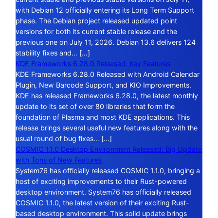
with Debian 12 officially entering its Long Term Support
phase. The Debian project released updated point
versions for both its current stable release and the
previous one on July 11, 2026. Debian 13.6 delivers 124
stability fixes and… […]
KDE Frameworks 6.28.0 Released: Key Features
KDE Frameworks 6.28.0 Released with Android Calendar
Plugin, New Barcode Support, and KIO Improvements.
KDE has released Frameworks 6.28.0, the latest monthly
update to its set of over 80 libraries that form the
foundation of Plasma and most KDE applications. This
release brings several useful new features along with the
usual round of bug fixes… […]
COSMIC 1.1.0 Desktop Environment Released: Big Update
with Tons of New Features
System76 has officially released COSMIC 1.1.0, bringing a
host of exciting improvements to their Rust-powered
desktop environment. System76 has officially released
COSMIC 1.1.0, the latest version of their exciting Rust-
based desktop environment. This solid update brings