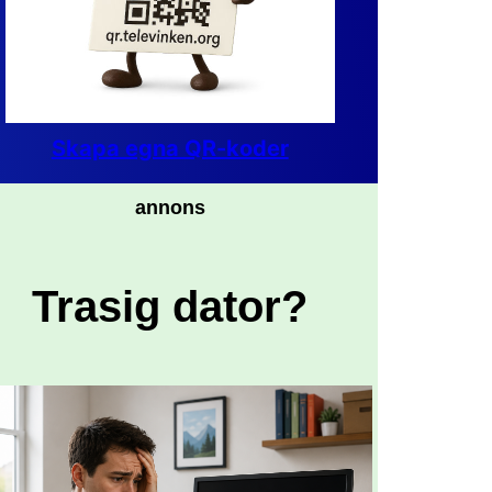
Skapa egna QR-koder
annons
Trasig dator?