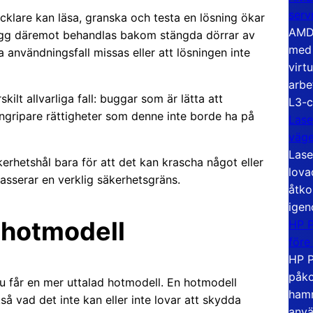
serv
vecklare kan läsa, granska och testa en lösning ökar
AMD 
 bugg däremot behandlas bakom stängda dörrar av
med 
ga användningsfall missas eller att lösningen inte
virt
arbe
kilt allvarliga fall: buggar som är lätta att
L3-c
ngripare rättigheter som denne inte borde ha på
Lase
väg
Lase
äkerhetshål bara för att det kan krascha något eller
lova
passerar en verklig säkerhetsgräns.
åtko
igen
e hotmodell
HP P
före
HP P
påko
nu får en mer uttalad hotmodell. En hotmodell
hamn
 vad det inte kan eller inte lovar att skydda
anvä