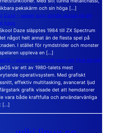
rhetsfunktioner. Med sitt tunna metallchassi,
vikbara pekskärm och sin höga […]
l Daze – spelet som gjorde skolan till ett
t kaos
Skool Daze släpptes 1984 till ZX Spectrum
det något helt annat än de flesta spel på
naden. I stället för rymdstrider och monster
 spelaren uppleva en […]
aOS – operativsystemet som var före sin tid
aOS var ett av 1980-talets mest
rytande operativsystem. Med grafiskt
ssnitt, effektiv multitasking, avancerat ljud
färgstark grafik visade det att hemdatorer
e vara både kraftfulla och användarvänliga
t […]
wiki.linux.se