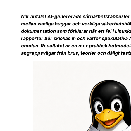
När antalet AI-genererade sårbarhetsrapporter ö
mellan vanliga buggar och verkliga säkerhetshål.
dokumentation som förklarar när ett fel i Linu
rapporter bör skickas in och varför spekulativa 
onödan. Resultatet är en mer praktisk hotmodell fö
angreppsvägar från brus, teorier och dåligt test