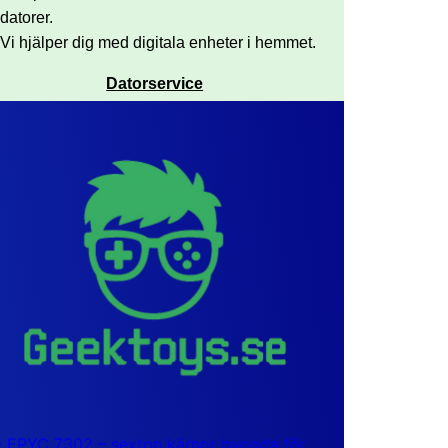
datorer.
Vi hjälper dig med digitala enheter i hemmet.
Datorservice
EPYC 7302 – sexton kärnor byggda för