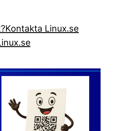
x?
Kontakta Linux.se
inux.se