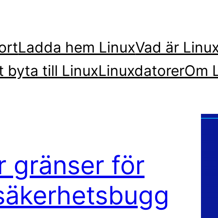
ort
Ladda hem Linux
Vad är Linu
t byta till Linux
Linuxdatorer
Om L
r gränser för
säkerhetsbugg