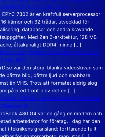
rar och tunga arbetsstationer
EPYC 7302 är en kraftfull serverprocessor
16 kärnor och 32 trådar, utvecklad för
ualisering, databaser och andra krävande
tsuppgifter. Med Zen 2-arkitektur, 128 MB
ache, åttakanaligt DDR4-minne […]
rDisc – den jättelika filmskivan som visade
en mot DVD
rDisc var den stora, blanka videoskivan som
de bättre bild, bättre ljud och snabbare
mst än VHS. Trots att formatet aldrig slog
om på bred front blev det en […]
roBook 430 G4 – en arbetsdator från tiden
 Windows 11
roBook 430 G4 var en gång en modern och
stad arbetsdator för företag. I dag har den
at i teknikens gränsland: fortfarande fullt
ndbar för kontorsarbete, men utan […]