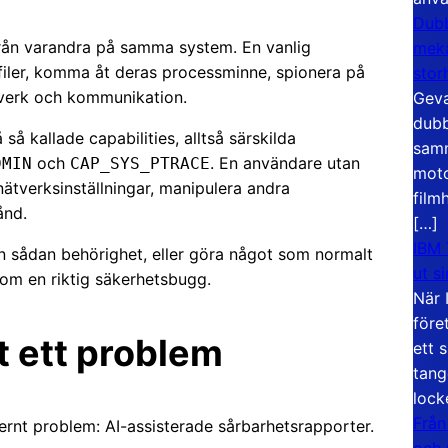
Dubb
rån varandra på samma system. En vanlig
meka
filer, komma åt deras processminne, spionera på
stor
tverk och kommunikation.
Geva
dubb
å kallade capabilities, alltså särskilda
samm
och
. En användare utan
DMIN
CAP_SYS_PTRACE
moto
ätverksinställningar, manipulera andra
film
ånd.
[…]
IBM 
n sådan behörighet, eller göra något som normalt
ut s
g om en riktig säkerhetsbugg.
När 
före
it ett problem
ett 
tang
lock
Från
nt problem: AI-assisterade sårbarhetsrapporter.
och