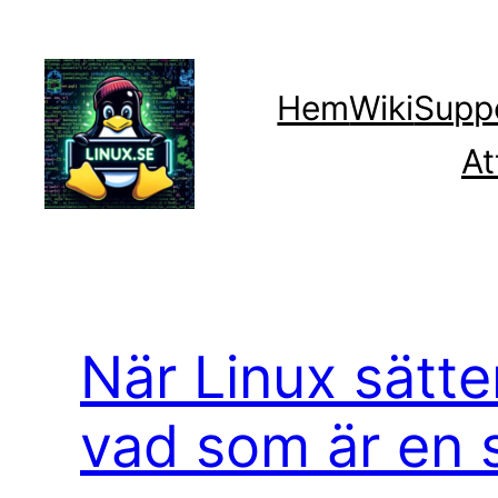
Hoppa
till
innehåll
Hem
Wiki
Supp
At
När Linux sätte
vad som är en 