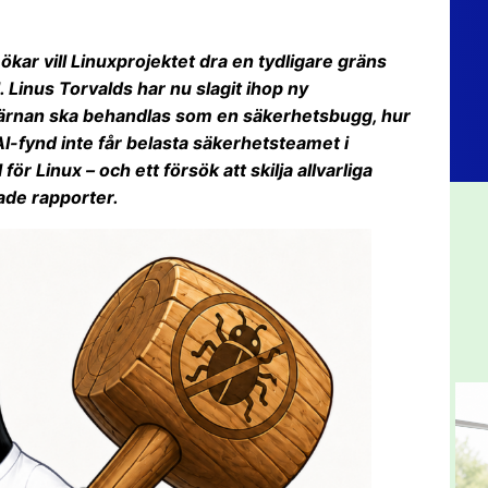
kar vill Linuxprojektet dra en tydligare gräns
 Linus Torvalds har nu slagit ihop ny
xkärnan ska behandlas som en säkerhetsbugg, hur
AI-fynd inte får belasta säkerhetsteamet i
r Linux – och ett försök att skilja allvarliga
ade rapporter.