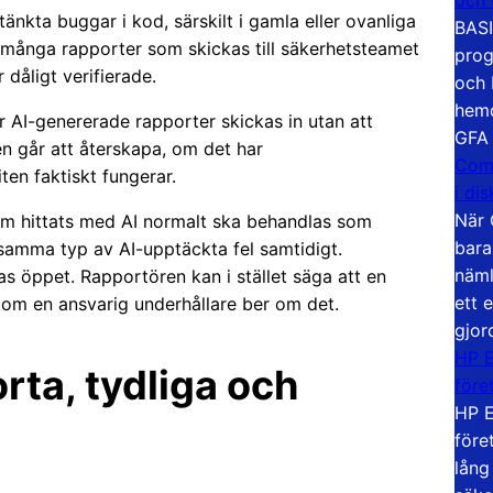
änkta buggar i kod, särskilt i gamla eller ovanliga
BASI
 många rapporter som skickas till säkerhetsteamet
prog
r dåligt verifierade.
och 
hemd
r AI-genererade rapporter skickas in utan att
GFA
en går att återskapa, om det har
Com
en faktiskt fungerar.
i di
När 
om hittats med AI normalt ska behandlas som
bara
ar samma typ av AI-upptäckta fel samtidigt.
näml
s öppet. Rapportören kan i stället säga att en
ett 
 om en ansvarig underhållare ber om det.
gjor
HP E
rta, tydliga och
före
HP E
före
lång