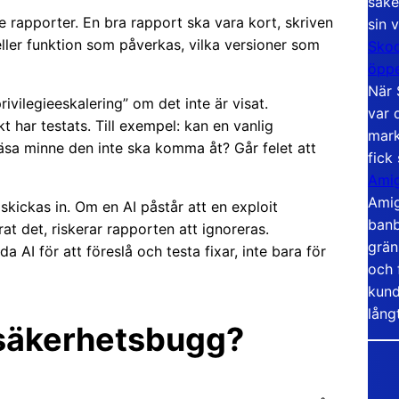
säke
e rapporter. En bra rapport ska vara kort, skriven
sin 
 eller funktion som påverkas, vilka versioner som
Skoo
öppe
När 
 privilegieeskalering” om det inte är visat.
var 
t har testats. Till exempel: kan en vanlig
mark
äsa minne den inte ska komma åt? Går felet att
fick
Amig
Amig
kickas in. Om en AI påstår att en exploit
banb
at det, riskerar rapporten att ignoreras.
grän
AI för att föreslå och testa fixar, inte bara för
och 
kund
lång
 säkerhetsbugg?