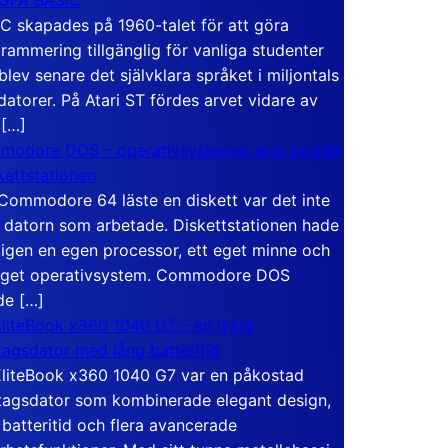
C skapades på 1960-talet för att göra
rammering tillgänglig för vanliga studenter
blev senare det självklara språket i miljontals
atorer. På Atari ST fördes arvet vidare av
 […]
modore DOS – operativsystemet som bodde
skettstationen
Commodore 64 läste en diskett var det inte
 datorn som arbetade. Diskettstationen hade
igen en egen processor, ett eget minne och
eget operativsystem. Commodore DOS
de […]
liteBook x360 1040 G7 – en lyxig
tagsdator med lång batteritid
liteBook x360 1040 G7 var en påkostad
tagsdator som kombinerade elegant design,
 batteritid och flera avancerade