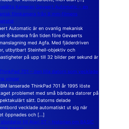
elåtta Kameran Gevaert Automatic – en
nisk filmkamera från 8 mm-filmens
hetstid
ert Automatic är en ovanlig mekanisk
el-8-kamera från tiden före Gevaerts
anslagning med Agfa. Med fjäderdriven
r, utbytbart Steinheil-objektiv och
hastigheter på upp till 32 bilder per sekund är
ThinkPad 701 – den lilla datorn som vecklade
ina vingar
IBM lanserade ThinkPad 701 år 1995 löste
taget problemet med små bärbara datorer på
spektakulärt sätt. Datorns delade
entbord vecklade automatiskt ut sig när
et öppnades och […]
 stordator till Atari ST – historien om BASIC
 GFA BASIC