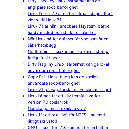
DirtyClone: ny Linux-sårbarhet kan ge
angripare root-behörighet
Linux Kernel 7.0 är nu föråldrad – dags att gå
vidare till Linux 7.1
Linux 7.1 är här – snabbare filsystem, bättre
hårdvarustöd och starkare säkerhet
När Linux sätter gränser för vad som är en
säkerhetsbugg
Nödbroms i Linuxkärnan ska kunna stoppa
farliga funktioner
Dirty Frag: ny Linux-sårbarhet kan ge lokal
användare root-behörighet
Copy Fail: Linux-bugg kan ge vanliga
användare root-behörighet
Linux 7.1 på väg: första testversionen släppt
Linuxkärnan tar ett kliv framåt – varför
version 7.0 spelar roll
När ska gammal teknik få vila?
Linux får ett rejält lyft för NTFS – nu med
riktigt skrivstöd
GNU Linux-libre 7.0: kampen för en helt fri