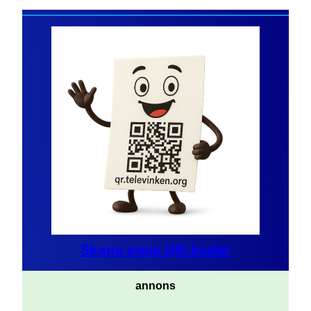
Skapa egna QR-koder
annons