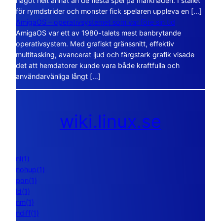
något helt annat än de flesta spel på marknaden. I stället
för rymdstrider och monster fick spelaren uppleva en […]
AmigaOS – operativsystemet som var före sin tid
AmigaOS var ett av 1980-talets mest banbrytande
operativsystem. Med grafiskt gränssnitt, effektiv
multitasking, avancerat ljud och färgstark grafik visade
det att hemdatorer kunde vara både kraftfulla och
användarvänliga långt […]
wiki.linux.se
nl(1)
nohup(1)
pon(1)
ld(1)
nm(1)
ndiff(1)