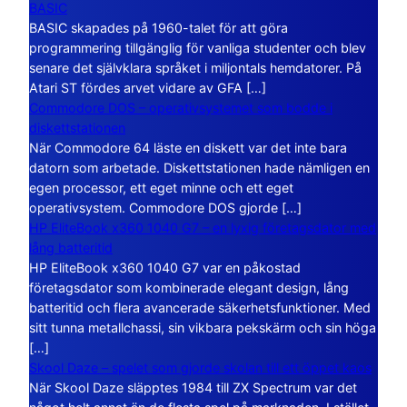
BASIC
BASIC skapades på 1960-talet för att göra
programmering tillgänglig för vanliga studenter och blev
senare det självklara språket i miljontals hemdatorer. På
Atari ST fördes arvet vidare av GFA […]
Commodore DOS – operativsystemet som bodde i
diskettstationen
När Commodore 64 läste en diskett var det inte bara
datorn som arbetade. Diskettstationen hade nämligen en
egen processor, ett eget minne och ett eget
operativsystem. Commodore DOS gjorde […]
HP EliteBook x360 1040 G7 – en lyxig företagsdator med
lång batteritid
HP EliteBook x360 1040 G7 var en påkostad
företagsdator som kombinerade elegant design, lång
batteritid och flera avancerade säkerhetsfunktioner. Med
sitt tunna metallchassi, sin vikbara pekskärm och sin höga
[…]
Skool Daze – spelet som gjorde skolan till ett öppet kaos
När Skool Daze släpptes 1984 till ZX Spectrum var det