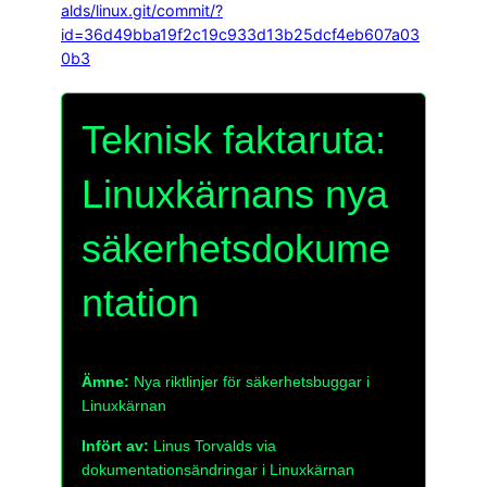
alds/linux.git/commit/?
id=36d49bba19f2c19c933d13b25dcf4eb607a03
0b3
Teknisk faktaruta:
Linuxkärnans nya
säkerhetsdokume
ntation
Ämne:
Nya riktlinjer för säkerhetsbuggar i
Linuxkärnan
Infört av:
Linus Torvalds via
dokumentationsändringar i Linuxkärnan