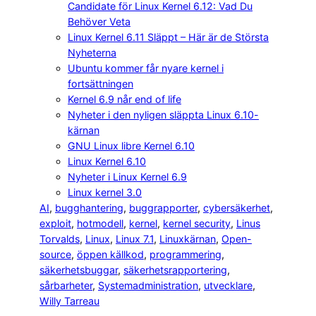
Candidate för Linux Kernel 6.12: Vad Du
Behöver Veta
Linux Kernel 6.11 Släppt – Här är de Största
Nyheterna
Ubuntu kommer får nyare kernel i
fortsättningen
Kernel 6.9 når end of life
Nyheter i den nyligen släppta Linux 6.10-
kärnan
GNU Linux libre Kernel 6.10
Linux Kernel 6.10
Nyheter i Linux Kernel 6.9
Linux kernel 3.0
AI
, 
bugghantering
, 
buggrapporter
, 
cybersäkerhet
, 
exploit
, 
hotmodell
, 
kernel
, 
kernel security
, 
Linus
Torvalds
, 
Linux
, 
Linux 7.1
, 
Linuxkärnan
, 
Open-
source
, 
öppen källkod
, 
programmering
, 
säkerhetsbuggar
, 
säkerhetsrapportering
, 
sårbarheter
, 
Systemadministration
, 
utvecklare
, 
Willy Tarreau