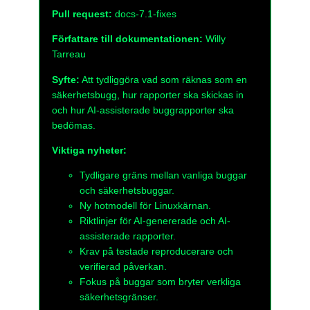
Pull request:
docs-7.1-fixes
Författare till dokumentationen:
Willy
Tarreau
Syfte:
Att tydliggöra vad som räknas som en
säkerhetsbugg, hur rapporter ska skickas in
och hur AI-assisterade buggrapporter ska
bedömas.
Viktiga nyheter:
Tydligare gräns mellan vanliga buggar
och säkerhetsbuggar.
Ny hotmodell för Linuxkärnan.
Riktlinjer för AI-genererade och AI-
assisterade rapporter.
Krav på testade reproducerare och
verifierad påverkan.
Fokus på buggar som bryter verkliga
säkerhetsgränser.