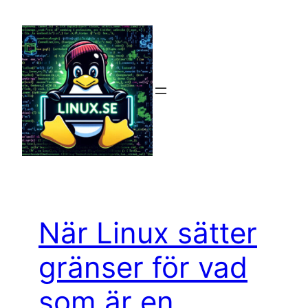
Hoppa
till
innehåll
När Linux sätter
gränser för vad
som är en