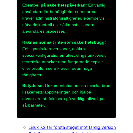
Exempel på säkerhetspåverkan:
En vanlig
användare får behörigheter som normalt
kräver administratörsrättigheter, exempelvis
nätverkskontroll eller åtkomst till andra
användares processer.
Räknas normalt inte som säkerhetsbugg:
Fel i gamla kärnversioner, osäkra
specialkonfigurationer, utvecklingsfunktioner,
teoretiska attacker utan fungerande exploit
eller problem som kräver redan höga
rättigheter.
Betydelse:
Dokumentationen ska minska brus
i säkerhetsrapporteringen och hjälpa
utvecklare att fokusera på verkligt allvarliga
sårbarheter.
Linux 7.2 tar första steget mot färdig version