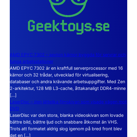
AMD EPYC 7302 – sexton kärnor byggda för servrar och
tunga arbetsstationer
AMD EPYC 7302 är en kraftfull serverprocessor med 16
kärnor och 32 trådar, utvecklad för virtualisering,
databaser och andra krävande arbetsuppgifter. Med Zen
2-arkitektur, 128 MB L3-cache, åttakanaligt DDR4-minne
[…]
LaserDisc – den jättelika filmskivan som visade vägen mot
DVD
LaserDisc var den stora, blanka videoskivan som lovade
bättre bild, bättre ljud och snabbare åtkomst än VHS.
Trots att formatet aldrig slog igenom på bred front blev
det en […]