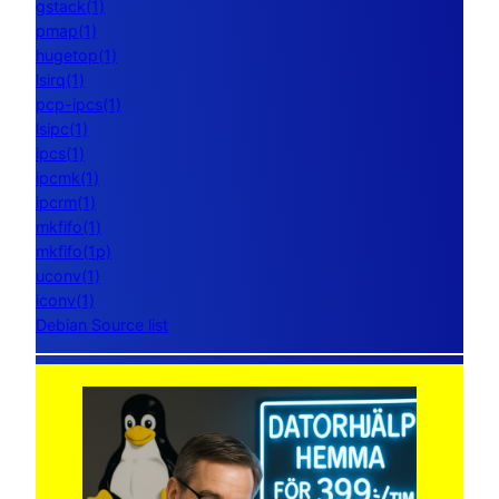
gstack(1)
pmap(1)
hugetop(1)
lsirq(1)
pcp-ipcs(1)
lsipc(1)
ipcs(1)
ipcmk(1)
ipcrm(1)
mkfifo(1)
mkfifo(1p)
uconv(1)
iconv(1)
Debian Source list