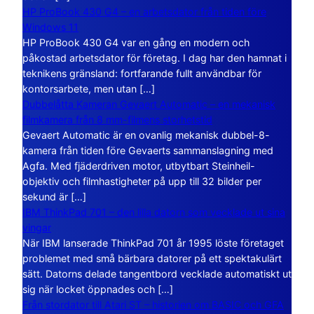
HP ProBook 430 G4 – en arbetsdator från tiden före
Windows 11
HP ProBook 430 G4 var en gång en modern och
påkostad arbetsdator för företag. I dag har den hamnat i
teknikens gränsland: fortfarande fullt användbar för
kontorsarbete, men utan […]
Dubbelåtta Kameran Gevaert Automatic – en mekanisk
filmkamera från 8 mm-filmens storhetstid
Gevaert Automatic är en ovanlig mekanisk dubbel-8-
kamera från tiden före Gevaerts sammanslagning med
Agfa. Med fjäderdriven motor, utbytbart Steinheil-
objektiv och filmhastigheter på upp till 32 bilder per
sekund är […]
IBM ThinkPad 701 – den lilla datorn som vecklade ut sina
vingar
När IBM lanserade ThinkPad 701 år 1995 löste företaget
problemet med små bärbara datorer på ett spektakulärt
sätt. Datorns delade tangentbord vecklade automatiskt ut
sig när locket öppnades och […]
Från stordator till Atari ST – historien om BASIC och GFA