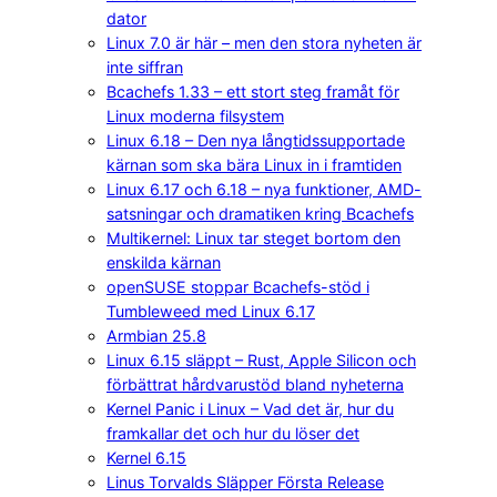
dator
Linux 7.0 är här – men den stora nyheten är
inte siffran
Bcachefs 1.33 – ett stort steg framåt för
Linux moderna filsystem
Linux 6.18 – Den nya långtidssupportade
kärnan som ska bära Linux in i framtiden
Linux 6.17 och 6.18 – nya funktioner, AMD-
satsningar och dramatiken kring Bcachefs
Multikernel: Linux tar steget bortom den
enskilda kärnan
openSUSE stoppar Bcachefs-stöd i
Tumbleweed med Linux 6.17
Armbian 25.8
Linux 6.15 släppt – Rust, Apple Silicon och
förbättrat hårdvarustöd bland nyheterna
Kernel Panic i Linux – Vad det är, hur du
framkallar det och hur du löser det
Kernel 6.15
Linus Torvalds Släpper Första Release