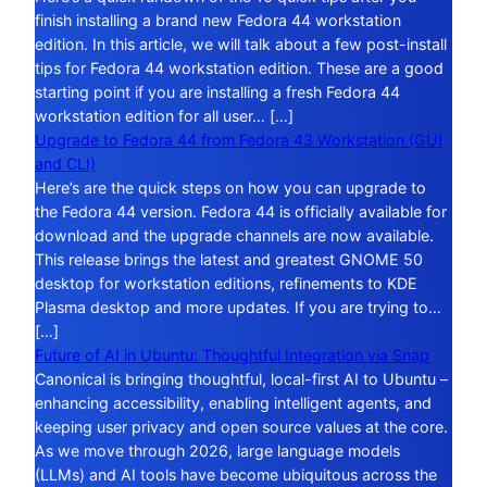
finish installing a brand new Fedora 44 workstation
edition. In this article, we will talk about a few post-install
tips for Fedora 44 workstation edition. These are a good
starting point if you are installing a fresh Fedora 44
workstation edition for all user… […]
Upgrade to Fedora 44 from Fedora 43 Workstation (GUI
and CLI)
Here’s are the quick steps on how you can upgrade to
the Fedora 44 version. Fedora 44 is officially available for
download and the upgrade channels are now available.
This release brings the latest and greatest GNOME 50
desktop for workstation editions, refinements to KDE
Plasma desktop and more updates. If you are trying to…
[…]
Future of AI in Ubuntu: Thoughtful Integration via Snap
Canonical is bringing thoughtful, local-first AI to Ubuntu –
enhancing accessibility, enabling intelligent agents, and
keeping user privacy and open source values at the core.
As we move through 2026, large language models
(LLMs) and AI tools have become ubiquitous across the