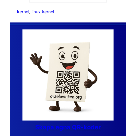
kernel
, 
linux kernel
Skapa egna QR-koder