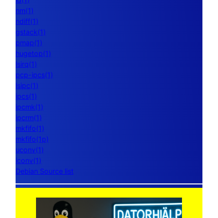
nm(1)
ndiff(1)
gstack(1)
pmap(1)
hugetop(1)
lsirq(1)
pcp-ipcs(1)
lsipc(1)
ipcs(1)
ipcmk(1)
ipcrm(1)
mkfifo(1)
mkfifo(1p)
uconv(1)
iconv(1)
Debian Source list