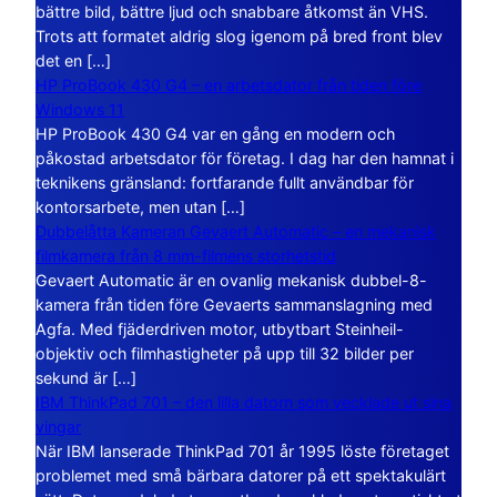
bättre bild, bättre ljud och snabbare åtkomst än VHS.
Trots att formatet aldrig slog igenom på bred front blev
det en […]
HP ProBook 430 G4 – en arbetsdator från tiden före
Windows 11
HP ProBook 430 G4 var en gång en modern och
påkostad arbetsdator för företag. I dag har den hamnat i
teknikens gränsland: fortfarande fullt användbar för
kontorsarbete, men utan […]
Dubbelåtta Kameran Gevaert Automatic – en mekanisk
filmkamera från 8 mm-filmens storhetstid
Gevaert Automatic är en ovanlig mekanisk dubbel-8-
kamera från tiden före Gevaerts sammanslagning med
Agfa. Med fjäderdriven motor, utbytbart Steinheil-
objektiv och filmhastigheter på upp till 32 bilder per
sekund är […]
IBM ThinkPad 701 – den lilla datorn som vecklade ut sina
vingar
När IBM lanserade ThinkPad 701 år 1995 löste företaget
problemet med små bärbara datorer på ett spektakulärt