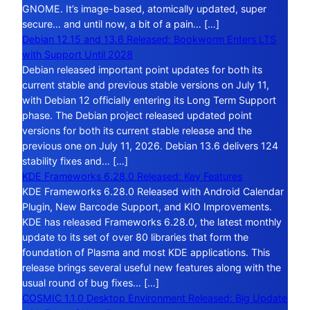
GNOME. It’s image-based, atomically updated, super
secure… and until now, a bit of a pain… […]
Debian 12.15 and 13.6 Released: Bookworm Enters LTS
with Support Until 2028
Debian released important point updates for both its
current stable and previous stable versions on July 11,
with Debian 12 officially entering its Long Term Support
phase. The Debian project released updated point
versions for both its current stable release and the
previous one on July 11, 2026. Debian 13.6 delivers 124
stability fixes and… […]
KDE Frameworks 6.28.0 Released: Key Features
KDE Frameworks 6.28.0 Released with Android Calendar
Plugin, New Barcode Support, and KIO Improvements.
KDE has released Frameworks 6.28.0, the latest monthly
update to its set of over 80 libraries that form the
foundation of Plasma and most KDE applications. This
release brings several useful new features along with the
usual round of bug fixes… […]
COSMIC 1.1.0 Desktop Environment Released: Big Update