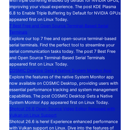
with triple buffering enabled by default for NVIDIA GPUs,
improving your visual experience. The post KDE Plasma
6.8 to Enable Triple Buffering by Default for NVIDIA GPUs
appeared first on Linux Today.
7 Best Free and Open Source Terminal-Based Serial
Terminals
Explore our top 7 free and open-source terminal-based
serial terminals. Find the perfect tool to streamline your
serial communication tasks today. The post 7 Best Free
and Open Source Terminal-Based Serial Terminals
appeared first on Linux Today.
COSMIC Desktop Gets a Native System Monitor App
Explore the features of the native System Monitor app
now available on COSMIC Desktop, providing users with
essential performance tracking and system management
capabilities. The post COSMIC Desktop Gets a Native
System Monitor App appeared first on Linux Today.
Shotcut 26.6 Open-Source Video Editor Released with
Vulkan on Linux Support
Shotcut 26.6 is here! Experience enhanced performance
with Vulkan support on Linux. Dive into the features of