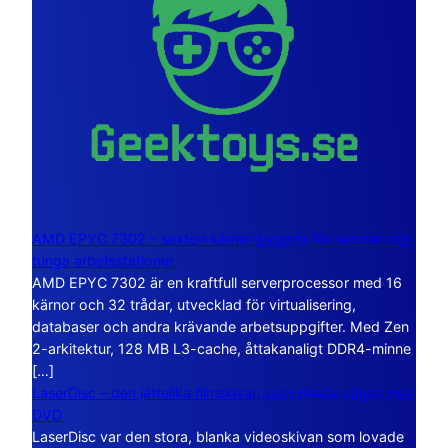
AMD EPYC 7302 – sexton kärnor byggda för servrar och
tunga arbetsstationer
AMD EPYC 7302 är en kraftfull serverprocessor med 16
kärnor och 32 trådar, utvecklad för virtualisering,
databaser och andra krävande arbetsuppgifter. Med Zen
2-arkitektur, 128 MB L3-cache, åttakanaligt DDR4-minne
[…]
LaserDisc – den jättelika filmskivan som visade vägen mot
DVD
LaserDisc var den stora, blanka videoskivan som lovade