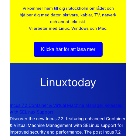
Vi kommer hem till dig i Stockholm området och
hjälper dig med dator, skrivare, kablar, TV, nätverk
och annat tekniskt.
Vi arbetar med Linux, Windows och Mac.
Klicka här för att läsa mer
Linuxtoday
Incus 7.2 Container & Virtual Machine Manager Released
with SELinux Support
Discover the new Incus 7.2, featuring enhanced Container
& Virtual Machine Management with SELinux support for
improved security and performance. The post Incus 7.2