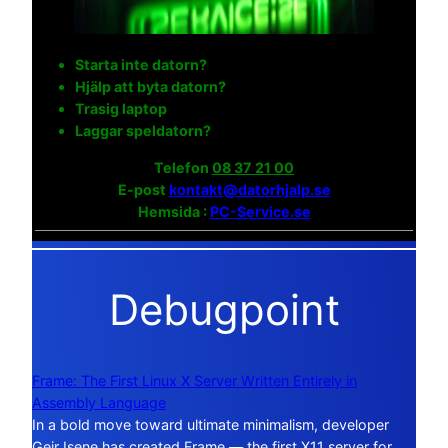
Starta inte datorn?
Hjälp att byta datorn?
Trasig laptop
Laggar speldatorn?
Telefon
08 37 21 00
E-post
kontakt@datorhjalp.se
Hemsida :
PC-Service.se
Debugpoint
Frame: The First Linux X Server Written Entirely in
Assembly Language
In a bold move toward ultimate minimalism, developer
Geir Isene has created Frame — the first X11 server for