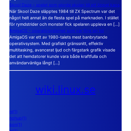
Skool Daze – spelet som gjorde skolan till ett öppet kaos
När Skool Daze släpptes 1984 till ZX Spectrum var det
något helt annat än de flesta spel på marknaden. I stället
för rymdstrider och monster fick spelaren uppleva en […]
AmigaOS – operativsystemet som var före sin tid
AmigaOS var ett av 1980-talets mest banbrytande
operativsystem. Med grafiskt gränssnitt, effektiv
multitasking, avancerat ljud och färgstark grafik visade
det att hemdatorer kunde vara både kraftfulla och
användarvänliga långt […]
wiki.linux.se
nl(1)
nohup(1)
pon(1)
ld(1)