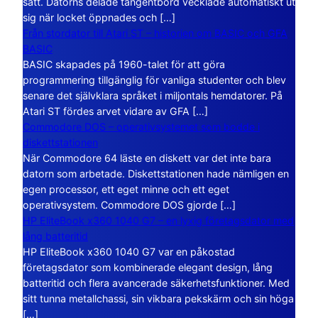
sätt. Datorns delade tangentbord vecklade automatiskt ut
sig när locket öppnades och […]
Från stordator till Atari ST – historien om BASIC och GFA
BASIC
BASIC skapades på 1960-talet för att göra
programmering tillgänglig för vanliga studenter och blev
senare det självklara språket i miljontals hemdatorer. På
Atari ST fördes arvet vidare av GFA […]
Commodore DOS – operativsystemet som bodde i
diskettstationen
När Commodore 64 läste en diskett var det inte bara
datorn som arbetade. Diskettstationen hade nämligen en
egen processor, ett eget minne och ett eget
operativsystem. Commodore DOS gjorde […]
HP EliteBook x360 1040 G7 – en lyxig företagsdator med
lång batteritid
HP EliteBook x360 1040 G7 var en påkostad
företagsdator som kombinerade elegant design, lång
batteritid och flera avancerade säkerhetsfunktioner. Med
sitt tunna metallchassi, sin vikbara pekskärm och sin höga
[…]