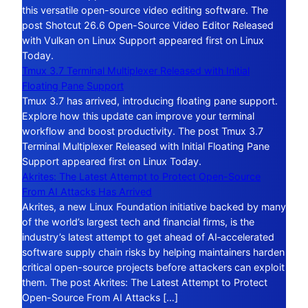
this versatile open-source video editing software. The
post Shotcut 26.6 Open-Source Video Editor Released
with Vulkan on Linux Support appeared first on Linux
Today.
Tmux 3.7 Terminal Multiplexer Released with Initial
Floating Pane Support
Tmux 3.7 has arrived, introducing floating pane support.
Explore how this update can improve your terminal
workflow and boost productivity. The post Tmux 3.7
Terminal Multiplexer Released with Initial Floating Pane
Support appeared first on Linux Today.
Akrites: The Latest Attempt to Protect Open-Source
From AI Attacks Has Arrived
Akrites, a new Linux Foundation initiative backed by many
of the world’s largest tech and financial firms, is the
industry’s latest attempt to get ahead of AI‑accelerated
software supply chain risks by helping maintainers harden
critical open-source projects before attackers can exploit
them. The post Akrites: The Latest Attempt to Protect
Open-Source From AI Attacks […]