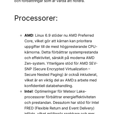
och förbättringar som är värda att notera.
Processorer:
AMD
: Linux 6.9 stöder nu AMD Preferred
Core, vilket gör att kärnan kan prioritera
uppgifter till de mest högpresterande CPU-
kärnorna. Detta förbättrar systemprestanda
och effektivitet, särskilt på moderna AMD
Zen-system. Ytterligare stöd för AMD SEV-
SNP (Secure Encrypted Virtualization –
Secure Nested Paging) är också inkluderat,
vilket är en viktig del av AMD:s arbete med
konfidentiell databehandling.
Intel
: Optimeringar för Meteor Lake-
processorer förbättrar energieffektiviteten
och prestandan. Dessutom har stöd för Intel
FRED (Flexible Return and Event Delivery)
införts, vilket möjliggör snabbare och mer