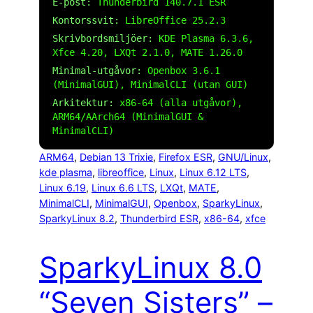
E-post:
Thunderbird 140.7.1 ESR
Kontorssvit:
LibreOffice 25.2.3
Skrivbordsmiljöer:
KDE Plasma 6.3.6,
Xfce 4.20, LXQt 2.1.0, MATE 1.26.0
Minimal-utgåvor:
Openbox 3.6.1
(MinimalGUI), MinimalCLI (utan GUI)
Arkitektur:
x86-64 (alla utgåvor),
ARM64/AArch64 (MinimalGUI &
MinimalCLI)
ARM64
, 
Debian 13 Trixie
, 
Firefox ESR
, 
GNU/Linux
, 
kde plasma
, 
libreoffice
, 
Linux
, 
Linux 6.12 LTS
, 
Linux 6.19
, 
Linux 6.6 LTS
, 
LXQt
, 
MATE
, 
MinimalCLI
, 
MinimalGUI
, 
Openbox
, 
SparkyLinux
, 
SparkyLinux 8.2
, 
Thunderbird ESR
, 
x86-64
, 
xfce
SparkyLinux 8.0
“Seven Sisters” –