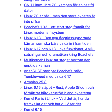
GNU Linux-libre 7.0: kampen för en helt fri
dator
Linux 7.0 är här – men den stora nyheten är
inte siffran
Bcachefs 1.33 – ett stort steg framåt för
Linux moderna filsystem
Linux 6.18 – Den nya långtidssupportade
kärnan som ska bära Linux in i framtiden
Linux 6.17 och 6.18 – nya funktioner, AMD-
satsningar och dramatiken kring Bcachefs
Multikernel: Linux tar steget bortom den
enskilda kärnan
openSUSE stoppar Bcachefs-stöd i
Tumbleweed med Linux 6.17
Armbian 25.8
Linux 6.15 släppt – Rust, Apple Silicon och
förbättrat hårdvarustöd bland nyheterna
Kernel Panic i Linux – Vad det är, hur du
framkallar det och hur du löser det
Kernel 6.15