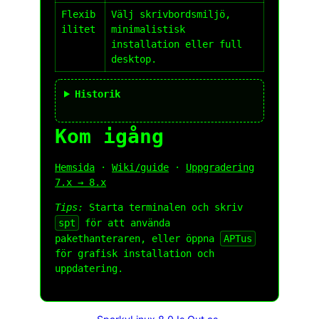
Flexib
Välj skrivbordsmiljö,
ilitet
minimalistisk
installation eller full
desktop.
Historik
Kom igång
Hemsida
·
Wiki/guide
·
Uppgradering
7.x → 8.x
Tips:
Starta terminalen och skriv
spt
för att använda
pakethanteraren, eller öppna
APTus
för grafisk installation och
uppdatering.