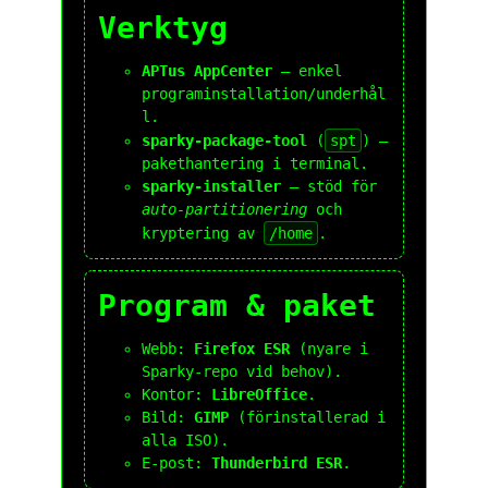
Verktyg
APTus AppCenter
– enkel
programinstallation/underhål
l.
sparky-package-tool
(
spt
) –
pakethantering i terminal.
sparky-installer
– stöd för
auto-partitionering
och
kryptering av
/home
.
Program & paket
Webb:
Firefox ESR
(nyare i
Sparky-repo vid behov).
Kontor:
LibreOffice
.
Bild:
GIMP
(förinstallerad i
alla ISO).
E-post:
Thunderbird ESR
.