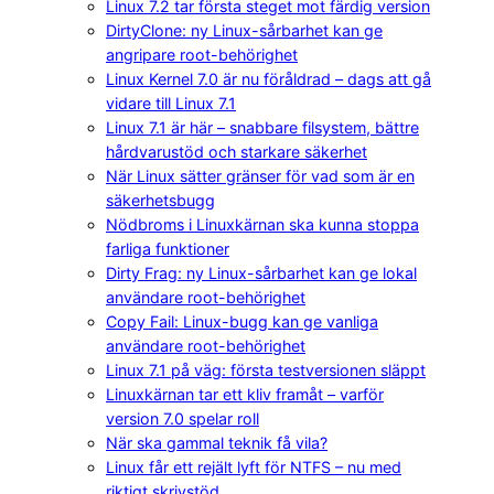
Linux 7.2 tar första steget mot färdig version
DirtyClone: ny Linux-sårbarhet kan ge
angripare root-behörighet
Linux Kernel 7.0 är nu föråldrad – dags att gå
vidare till Linux 7.1
Linux 7.1 är här – snabbare filsystem, bättre
hårdvarustöd och starkare säkerhet
När Linux sätter gränser för vad som är en
säkerhetsbugg
Nödbroms i Linuxkärnan ska kunna stoppa
farliga funktioner
Dirty Frag: ny Linux-sårbarhet kan ge lokal
användare root-behörighet
Copy Fail: Linux-bugg kan ge vanliga
användare root-behörighet
Linux 7.1 på väg: första testversionen släppt
Linuxkärnan tar ett kliv framåt – varför
version 7.0 spelar roll
När ska gammal teknik få vila?
Linux får ett rejält lyft för NTFS – nu med
riktigt skrivstöd