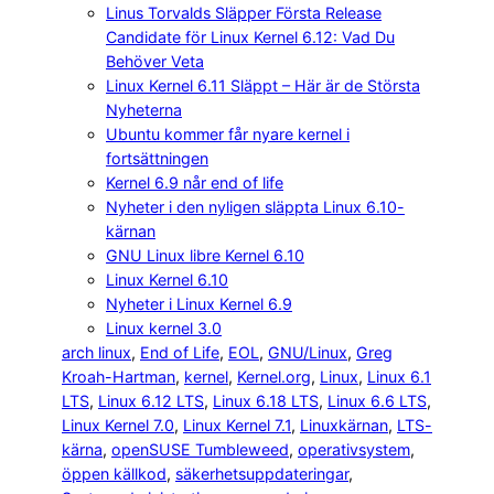
Linus Torvalds Släpper Första Release
Candidate för Linux Kernel 6.12: Vad Du
Behöver Veta
Linux Kernel 6.11 Släppt – Här är de Största
Nyheterna
Ubuntu kommer får nyare kernel i
fortsättningen
Kernel 6.9 når end of life
Nyheter i den nyligen släppta Linux 6.10-
kärnan
GNU Linux libre Kernel 6.10
Linux Kernel 6.10
Nyheter i Linux Kernel 6.9
Linux kernel 3.0
arch linux
, 
End of Life
, 
EOL
, 
GNU/Linux
, 
Greg
Kroah-Hartman
, 
kernel
, 
Kernel.org
, 
Linux
, 
Linux 6.1
LTS
, 
Linux 6.12 LTS
, 
Linux 6.18 LTS
, 
Linux 6.6 LTS
, 
Linux Kernel 7.0
, 
Linux Kernel 7.1
, 
Linuxkärnan
, 
LTS-
kärna
, 
openSUSE Tumbleweed
, 
operativsystem
, 
öppen källkod
, 
säkerhetsuppdateringar
, 