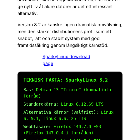
ge nytt liv åt äldre datorer är det ett intressant
alternativ.
Version 8.2 är kanske ingen dramatisk omvälvning,
men den stärker distributionens profil som ett
snabbt, lätt och stabilt system med god
framtidssäkring genom långsiktigt kärnstöd.
SparkyLinux download
page
TEKNISK FAKTA: SparkyLinux 8.2
Bas:
Debian 13 “Trixie” (kompatibla
förråd)
Standardkärna:
Linux 6.12.69 LTS
Alternativa kärnor (valfritt):
Linux
6.19.1, Linux 6.6.125 LTS
Webbläsare:
Firefox 140.7.0 ESR
(Firefox 147.0.4 i förråden)