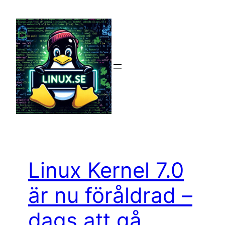
Hoppa
till
innehåll
Linux Kernel 7.0
är nu föråldrad –
dags att gå