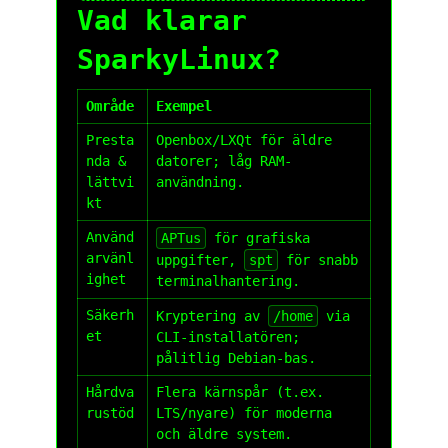
Vad klarar
SparkyLinux?
Område
Exempel
Presta
Openbox/LXQt för äldre
nda &
datorer; låg RAM-
lättvi
användning.
kt
Använd
APTus
för grafiska
arvänl
uppgifter,
spt
för snabb
ighet
terminalhantering.
Säkerh
Kryptering av
/home
via
et
CLI-installatören;
pålitlig Debian-bas.
Hårdva
Flera kärnspår (t.ex.
rustöd
LTS/nyare) för moderna
och äldre system.