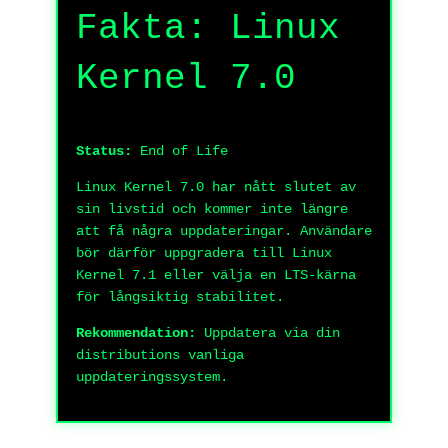
Fakta: Linux
Kernel 7.0
Status:
End of Life
Linux Kernel 7.0 har nått slutet av
sin livstid och kommer inte längre
att få några uppdateringar. Användare
bör därför uppgradera till Linux
Kernel 7.1 eller välja en LTS-kärna
för långsiktig stabilitet.
Rekommendation:
Uppdatera via din
distributions vanliga
uppdateringssystem.