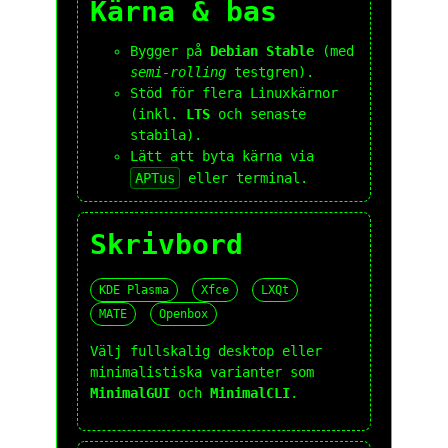
Kärna & bas
Bygger på
Debian Stable
(med
semi-rolling
testgren).
Stöd för flera Linuxkärnor
(inkl.
LTS
och senaste
stabila).
Lätt att byta kärna via
APTus
eller terminal.
Skrivbord
KDE Plasma
Xfce
LXQt
MATE
Openbox
Välj fullskalig desktop eller
minimalistiska varianter som
MinimalGUI
och
MinimalCLI
.