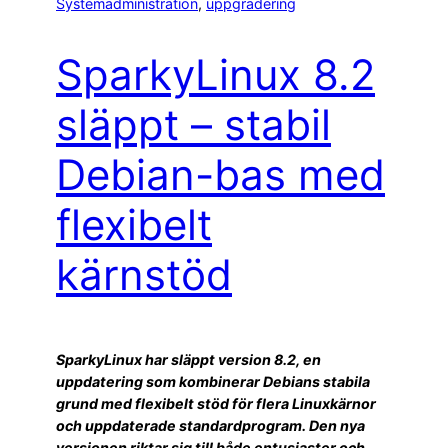
Systemadministration
, 
uppgradering
SparkyLinux 8.2
släppt – stabil
Debian-bas med
flexibelt
kärnstöd
SparkyLinux har släppt version 8.2, en
uppdatering som kombinerar Debians stabila
grund med flexibelt stöd för flera Linuxkärnor
och uppdaterade standardprogram. Den nya
versionen riktar sig till både entusiaster och