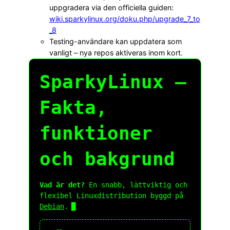
uppgradera via den officiella guiden:
wiki.sparkylinux.org/doku.php/upgrade_7_to
_8
Testing-användare kan uppdatera som
vanligt – nya repos aktiveras inom kort.
SparkyLinux –
Fakta,
funktioner
och bakgrund
Vad är det?
En snabb, lättviktig och
flexibel Linuxdistribution byggd på
Debian
.