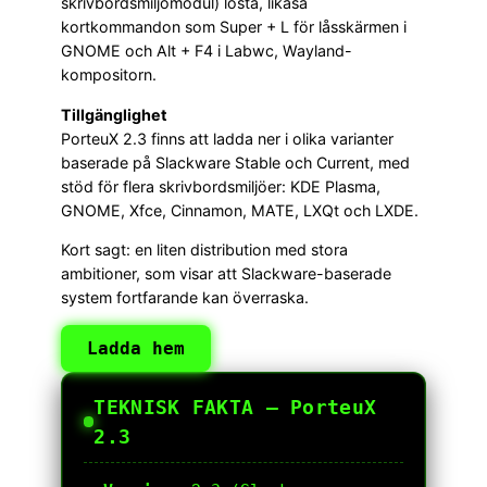
skrivbordsmiljömodul) lösta, likaså
kortkommandon som Super + L för låsskärmen i
GNOME och Alt + F4 i Labwc, Wayland-
kompositorn.
Tillgänglighet
PorteuX 2.3 finns att ladda ner i olika varianter
baserade på Slackware Stable och Current, med
stöd för flera skrivbordsmiljöer: KDE Plasma,
GNOME, Xfce, Cinnamon, MATE, LXQt och LXDE.
Kort sagt: en liten distribution med stora
ambitioner, som visar att Slackware-baserade
system fortfarande kan överraska.
Ladda hem
TEKNISK FAKTA — PorteuX
2.3