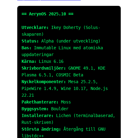
== AerynOS 2025.10 ==
Utvecklare:
Ikey Doherty (Solus-
skaparen)
Status:
Alpha (under utveckling)
Bas:
Immutable Linux med atomiska
uppdateringar
Kärna:
Linux 6.16
Skrivbordsmiljöer:
GNOME 49.1, KDE
Plasma 6.5.1, COSMIC Beta
Nyckelkomponenter:
Mesa 25.2.5,
PipeWire 1.4.9, Wine 10.17, Node.js
22.21
Pakethanterare:
Moss
Byggsystem:
Boulder
Installerare:
Lichen (terminalbaserad,
Rust-skriven)
Största ändring:
Återgång till GNU
libstdc++