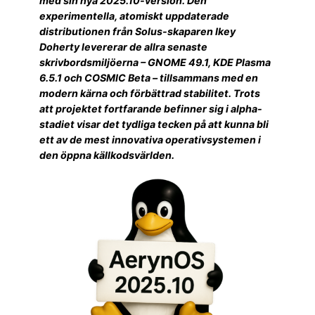
med sin nya 2025.10-version. Den
experimentella, atomiskt uppdaterade
distributionen från Solus-skaparen Ikey
Doherty levererar de allra senaste
skrivbordsmiljöerna – GNOME 49.1, KDE Plasma
6.5.1 och COSMIC Beta – tillsammans med en
modern kärna och förbättrad stabilitet. Trots
att projektet fortfarande befinner sig i alpha-
stadiet visar det tydliga tecken på att kunna bli
ett av de mest innovativa operativsystemen i
den öppna källkodsvärlden.