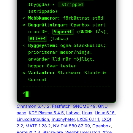
(byggda) /
_stripped
(strippade)
Webbkameror:
förbättrat stöd
Buggrättningar:
Openbox-start
utan DE,
Super+L
(GNOME-lås),
Alt+F4
(Labwc)
Byggsystem:
egna SlackBuilds;
prioriterar meson/ninja,
använder lld när möjligt,
hoppar över tester
Varianter:
Slackware Stable &
Current
$
Cinnamon 6.4.12
, 
Fastfetch
, 
GNOME 49
, 
GNU
nano
, 
KDE Plasma 6.4.5
, 
Labwc
, 
Linux
, 
Linux 6.16
, 
Linuxdistribution
, 
linuxnyheter
, 
LXDE 0.11.1
, 
LXQt
2.2
, 
MATE 1.28.2
, 
NVIDIA 580.82.09
, 
Openbox
, 
PorteuX 2.3
, 
Slackware
, 
Webbkamerastöd
, 
Xfce