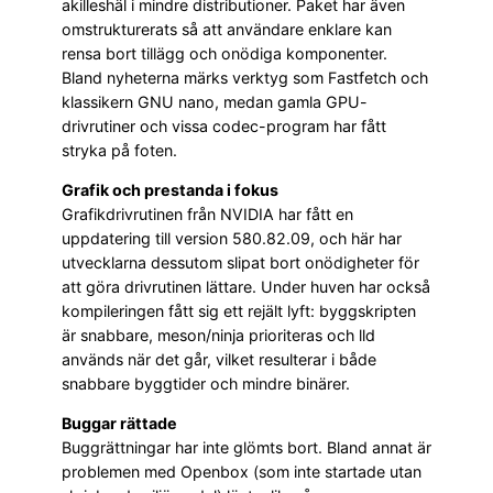
akilleshäl i mindre distributioner. Paket har även
omstrukturerats så att användare enklare kan
rensa bort tillägg och onödiga komponenter.
Bland nyheterna märks verktyg som Fastfetch och
klassikern GNU nano, medan gamla GPU-
drivrutiner och vissa codec-program har fått
stryka på foten.
Grafik och prestanda i fokus
Grafikdrivrutinen från NVIDIA har fått en
uppdatering till version 580.82.09, och här har
utvecklarna dessutom slipat bort onödigheter för
att göra drivrutinen lättare. Under huven har också
kompileringen fått sig ett rejält lyft: byggskripten
är snabbare, meson/ninja prioriteras och lld
används när det går, vilket resulterar i både
snabbare byggtider och mindre binärer.
Buggar rättade
Buggrättningar har inte glömts bort. Bland annat är
problemen med Openbox (som inte startade utan