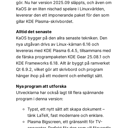
gör. Nu har version 2025.09 släppts, och även om
KaOS är en liten nischad spelare i Linuxvärlden,
levererar den ett imponerande paket för den som
gillar KDE Plasma-skrivbordet.
Alltid det senaste
KaOS bygger på den allra senaste tekniken. Den
nya utgåvan drivs av Linux-kärnan 6.16 och
levereras med KDE Plasma 6.4.5, tillsammans med
de färska programpaketen KDE Gear 25.08.1 och
KDE Frameworks 6.18. Allt är byggt på ramverket
Qt 6.9.2, vilket gör att skrivbord och program
hänger ihop på ett modernt och enhetligt sätt.
Nya program att utforska
Utvecklarna har också lagt till flera spännande
program i denna version:
Typst, ett nytt sätt att skapa dokument –
tänk LaTeX, fast modernare och enklare.
Plasma Bigscreen, ett gränssnitt för TV-
apparater. Perfekt för den som vill förvandla