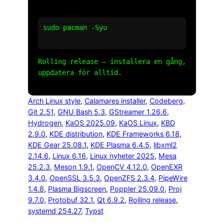
sudo pacman -Syu

Rolling release – installera en gång,
uppdatera för alltid.
Arch Linux style
, 
Calamares installer
, 
Codeberg
, 
Git 2.51
, 
GNU Bash 5.3
, 
GStreamer 1.26.6
, 
Hydrogen
, 
KaOS 2025.09
, 
KaOS Linux
, 
KBD
2.9.0
, 
KDE distribution
, 
KDE Frameworks 6.18
, 
KDE Gear 25.08.1
, 
KDE Plasma 6.4.5
, 
libxml2
2.14.6
, 
Linux 6.16
, 
Linux nyheter 2025
, 
Mesa
25.2.3
, 
Meson 1.9.1
, 
OpenCV 4.12.0
, 
OpenEXR
3.4.0
, 
OpenSSL 3.5.3
, 
OpenZFS 2.3.4
, 
PipeWire
1.4.8
, 
Plasma Bigscreen
, 
Poppler 25.09.0
, 
Proj
9.7.0
, 
Protobuf 32.1
, 
Qt 6.9.2
, 
Rolling release
, 
systemd 254.27
, 
Typst