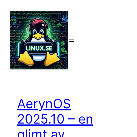
Hoppa
till
innehåll
AerynOS
2025.10 – en
glimt av