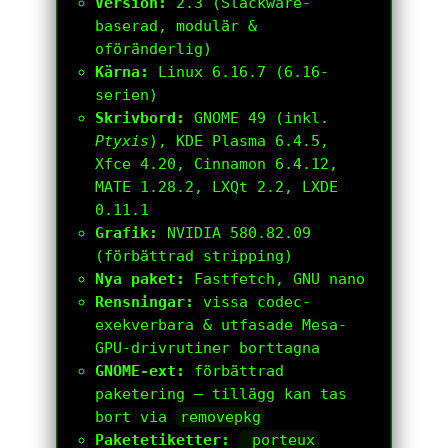
Version:
2.3 (Slackware-
baserad, modulär &
oföränderlig)
Kärna:
Linux 6.16.7 (6.16-
serien)
Skrivbord:
GNOME 49 (inkl.
Ptyxis
), KDE Plasma 6.4.5,
Xfce 4.20, Cinnamon 6.4.12,
MATE 1.28.2, LXQt 2.2, LXDE
0.11.1
Grafik:
NVIDIA 580.82.09
(förbättrad stripping)
Nya paket:
Fastfetch, GNU nano
Rensningar:
vissa codec-
exekverbara & utfasade Mesa-
GPU-drivrutiner borttagna
GNOME-ext:
förbättrad
paketering – tillägg kan tas
bort via
removepkg
Paketetiketter:
_porteux