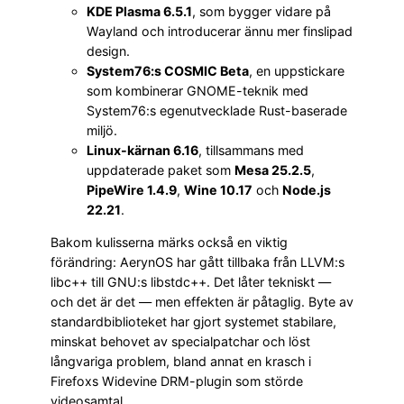
KDE Plasma 6.5.1
, som bygger vidare på
Wayland och introducerar ännu mer finslipad
design.
System76:s COSMIC Beta
, en uppstickare
som kombinerar GNOME-teknik med
System76:s egenutvecklade Rust-baserade
miljö.
Linux-kärnan 6.16
, tillsammans med
uppdaterade paket som
Mesa 25.2.5
,
PipeWire 1.4.9
,
Wine 10.17
och
Node.js
22.21
.
Bakom kulisserna märks också en viktig
förändring: AerynOS har gått tillbaka från LLVM:s
libc++ till GNU:s libstdc++. Det låter tekniskt —
och det är det — men effekten är påtaglig. Byte av
standardbiblioteket har gjort systemet stabilare,
minskat behovet av specialpatchar och löst
långvariga problem, bland annat en krasch i
Firefoxs Widevine DRM-plugin som störde
videosamtal.