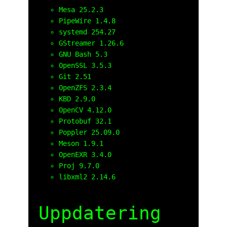
Mesa 25.2.3
PipeWire 1.4.8
systemd 254.27
GStreamer 1.26.6
GNU Bash 5.3
OpenSSL 3.5.3
Git 2.51
OpenZFS 2.3.4
KBD 2.9.0
OpenCV 4.12.0
Protobuf 32.1
Poppler 25.09.0
Meson 1.9.1
OpenEXR 3.4.0
Proj 9.7.0
libxml2 2.14.6
Uppdatering