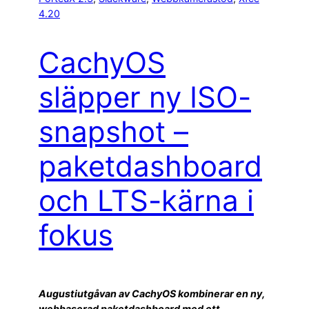
4.20
CachyOS
släpper ny ISO-
snapshot –
paketdashboard
och LTS-kärna i
fokus
Augustiutgåvan av CachyOS kombinerar en ny,
webbaserad paketdashboard med ett