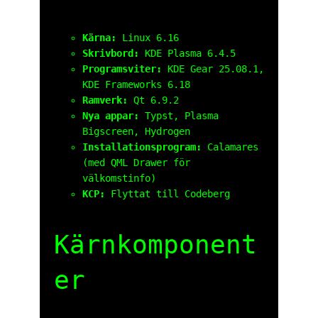
Kärna:
Linux 6.16
Skrivbord:
KDE Plasma 6.4.5
Programsviter:
KDE Gear 25.08.1,
KDE Frameworks 6.18
Ramverk:
Qt 6.9.2
Nya appar:
Typst, Plasma
Bigscreen, Hydrogen
Installationsprogram:
Calamares
(med QML Drawer för
välkomstinfo)
KCP:
Flyttat till Codeberg
Kärnkomponent
er