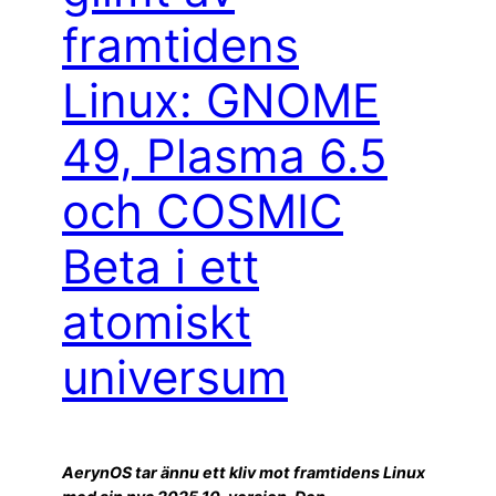
framtidens
Linux: GNOME
49, Plasma 6.5
och COSMIC
Beta i ett
atomiskt
universum
AerynOS tar ännu ett kliv mot framtidens Linux