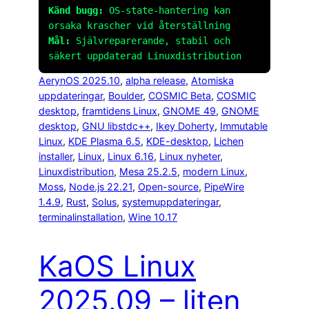
Känd bugg:
OS-state-hantering kan
orsaka krascher vid återställning
Mål:
Självreparerande, stabil och
säkert uppdaterad Linuxdistribution
AerynOS 2025.10
, 
alpha release
, 
Atomiska
uppdateringar
, 
Boulder
, 
COSMIC Beta
, 
COSMIC
desktop
, 
framtidens Linux
, 
GNOME 49
, 
GNOME
desktop
, 
GNU libstdc++
, 
Ikey Doherty
, 
Immutable
Linux
, 
KDE Plasma 6.5
, 
KDE-desktop
, 
Lichen
installer
, 
Linux
, 
Linux 6.16
, 
Linux nyheter
, 
Linuxdistribution
, 
Mesa 25.2.5
, 
modern Linux
, 
Moss
, 
Node.js 22.21
, 
Open-source
, 
PipeWire
1.4.9
, 
Rust
, 
Solus
, 
systemuppdateringar
, 
terminalinstallation
, 
Wine 10.17
KaOS Linux
2025.09 – liten