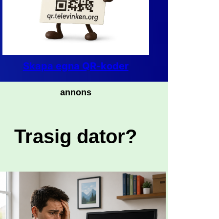
Skapa egna QR-koder
annons
Trasig dator?