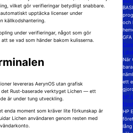
ing, vilket gör verifieringar betydligt snabbare.
BASI
 automatiskt upptäcka licenser under
prog
n källkodshantering.
och 
hemd
ppling under verifieringar, något som gör
GFA
r att se vad som händer bakom kulisserna.
Com
i di
terminalen
När 
bara
näml
ett 
utioner levereras AerynOS utan grafisk
gjor
 via det Rust-baserade verktyget Lichen — ett
HP E
de är under tung utveckling.
före
 Det enda moment som kräver lite förkunskap är
HP E
 guidar Lichen användaren genom resten med
före
nvändarkonto.
lång