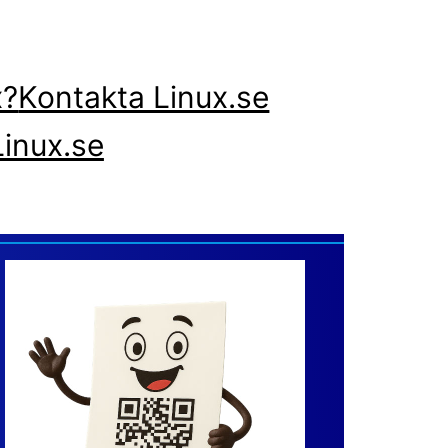
x?
Kontakta Linux.se
inux.se