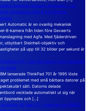
elåtta Kameran Gevaert Automatic – en
nisk filmkamera från 8 mm-filmens
hetstid
ert Automatic är en ovanlig mekanisk
el-8-kamera från tiden före Gevaerts
anslagning med Agfa. Med fjäderdriven
r, utbytbart Steinheil-objektiv och
hastigheter på upp till 32 bilder per sekund är
ThinkPad 701 – den lilla datorn som vecklade
ina vingar
IBM lanserade ThinkPad 701 år 1995 löste
taget problemet med små bärbara datorer på
spektakulärt sätt. Datorns delade
entbord vecklade automatiskt ut sig när
et öppnades och […]
 stordator till Atari ST – historien om BASIC
 GFA BASIC