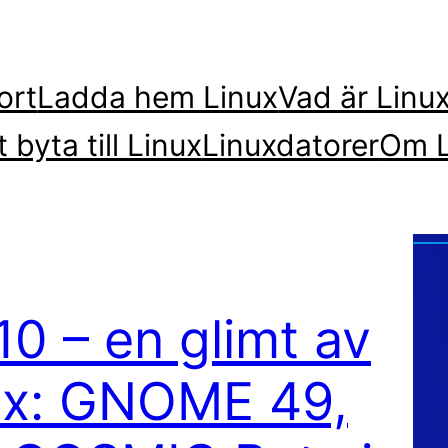
ort
Ladda hem Linux
Vad är Linu
t byta till Linux
Linuxdatorer
Om L
0 – en glimt av
ux: GNOME 49,