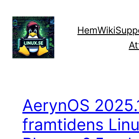
Hoppa
till
innehåll
Hem
Wiki
Supp
At
AerynOS 2025.1
framtidens Lin