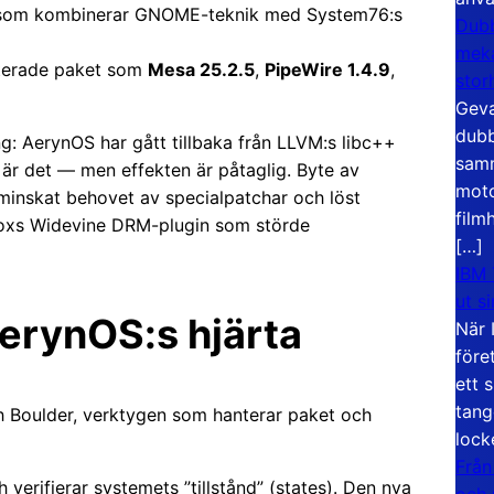
e som kombinerar GNOME-teknik med System76:s
Dubb
meka
terade paket som
Mesa 25.2.5
,
PipeWire 1.4.9
,
stor
Geva
dubb
g: AerynOS har gått tillbaka från LLVM:s libc++
samm
t är det — men effekten är påtaglig. Byte av
moto
 minskat behovet av specialpatchar och löst
film
efoxs Widevine DRM-plugin som störde
[…]
IBM 
ut s
erynOS:s hjärta
När 
före
ett 
tang
h Boulder, verktygen som hanterar paket och
lock
Från
erifierar systemets ”tillstånd” (states). Den nya
och