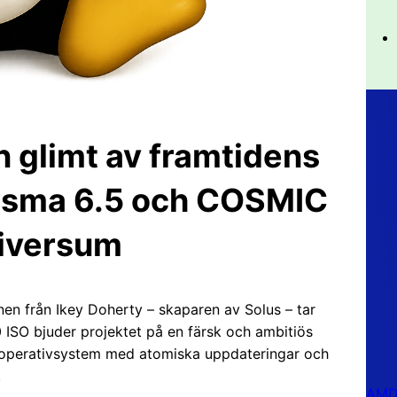
 glimt av framtidens
asma 6.5 och COSMIC
niversum
en från Ikey Doherty – skaparen av Solus – tar
 ISO bjuder projektet på en färsk och ambitiös
t” operativsystem med atomiska uppdateringar och
.
AMD 