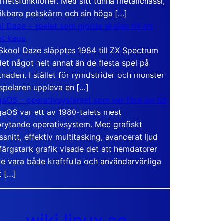
rhetsfunktioner. Med sitt tunna metallchassi,
vikbara pekskärm och sin höga […]
l Daze – spelet som gjorde skolan till ett
t kaos
Skool Daze släpptes 1984 till ZX Spectrum
det något helt annat än de flesta spel på
naden. I stället för rymdstrider och monster
 spelaren uppleva en […]
aOS – operativsystemet som var före sin tid
aOS var ett av 1980-talets mest
rytande operativsystem. Med grafiskt
ssnitt, effektiv multitasking, avancerat ljud
färgstark grafik visade det att hemdatorer
e vara både kraftfulla och användarvänliga
t […]
wiki.linux.se