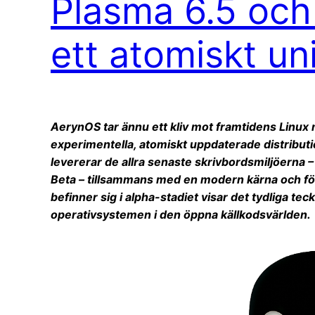
Plasma 6.5 och
ett atomiskt u
AerynOS tar ännu ett kliv mot framtidens Linux
experimentella, atomiskt uppdaterade distribut
levererar de allra senaste skrivbordsmiljöern
Beta – tillsammans med en modern kärna och förbä
befinner sig i alpha-stadiet visar det tydliga tec
operativsystemen i den öppna källkodsvärlden.