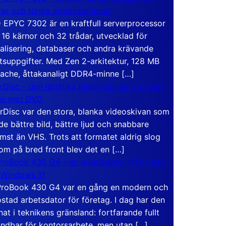
rar och tunga arbetsstationer
EPYC 7302 är en kraftfull serverprocessor
16 kärnor och 32 trådar, utvecklad för
ualisering, databaser och andra krävande
tsuppgifter. Med Zen 2-arkitektur, 128 MB
ache, åttakanaligt DDR4-minne […]
rDisc – den jättelika filmskivan som visade
en mot DVD
rDisc var den stora, blanka videoskivan som
de bättre bild, bättre ljud och snabbare
mst än VHS. Trots att formatet aldrig slog
om på bred front blev det en […]
roBook 430 G4 – en arbetsdator från tiden
 Windows 11
roBook 430 G4 var en gång en modern och
stad arbetsdator för företag. I dag har den
at i teknikens gränsland: fortfarande fullt
ndbar för kontorsarbete, men utan […]