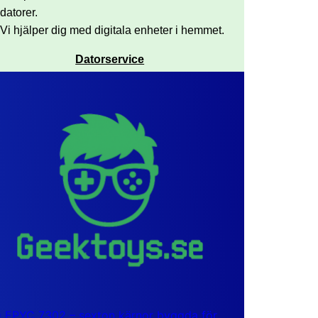
datorer.
Vi hjälper dig med digitala enheter i hemmet.
Datorservice
EPYC 7302 – sexton kärnor byggda för