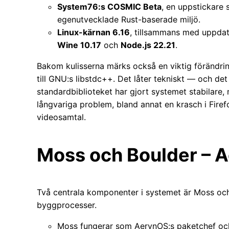
System76:s COSMIC Beta
, en uppstickar
egenutvecklade Rust-baserade miljö.
Linux-kärnan 6.16
, tillsammans med uppda
Wine 10.17
och
Node.js 22.21
.
Bakom kulisserna märks också en viktig förändrin
till GNU:s libstdc++. Det låter tekniskt — och de
standardbiblioteket har gjort systemet stabilare,
långvariga problem, bland annat en krasch i Fir
videosamtal.
Moss och Boulder – A
Två centrala komponenter i systemet är Moss oc
byggprocesser.
Moss fungerar som AerynOS:s paketchef och v