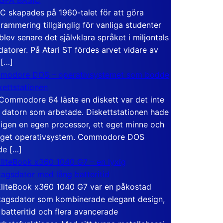
C skapades på 1960-talet för att göra
rammering tillgänglig för vanliga studenter
blev senare det självklara språket i miljontals
atorer. På Atari ST fördes arvet vidare av
 […]
modore DOS – operativsystemet som bodde
skettstationen
Commodore 64 läste en diskett var det inte
 datorn som arbetade. Diskettstationen hade
igen en egen processor, ett eget minne och
eget operativsystem. Commodore DOS
de […]
liteBook x360 1040 G7 – en lyxig
tagsdator med lång batteritid
liteBook x360 1040 G7 var en påkostad
tagsdator som kombinerade elegant design,
 batteritid och flera avancerade