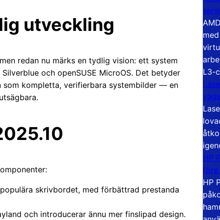
serv
dig utveckling
AMD 
med 
virt
arbe
 men redan nu märks en tydlig vision: ett system
L3-c
a Silverblue och openSUSE MicroOS. Det betyder
Lase
tan som kompletta, verifierbara systembilder — en
väg
utsägbara.
Lase
lova
 2025.10
åtko
igen
HP P
komponenter:
före
HP P
 populära skrivbordet, med förbättrad prestanda
påko
hamn
yland och introducerar ännu mer finslipad design.
anvä