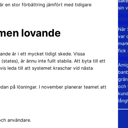
säke
t är en stor förbättring jämfört med tidigare
sin 
Skoo
öppe
När 
 men lovande
var 
mark
fick
ande är i ett mycket tidigt skede. Vissa
Amig
tates), är ännu inte fullt stabila. Att byta till ett
Amig
vis leda till att systemet kraschar vid nästa
banb
grän
och 
dan på lösningar. I november planerar teamet att
kund
lång
och användare.