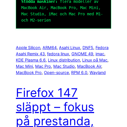
Stödda maskiner:
flera modeller av
MacBook Air, MacBook Pro, Mac Mini,
Mac Studio, iMac och Mac Pro med M1-
och M2-serien
Apple Silicon
, 
ARM64
, 
Asahi Linux
, 
DNF5
, 
Fedora
Asahi Remix 43
, 
fedora linux
, 
GNOME 49
, 
imac
, 
KDE Plasma 6.6
, 
Linux distribution
, 
Linux på Mac
, 
Mac Mini
, 
Mac Pro
, 
Mac Studio
, 
MacBook Air
, 
MacBook Pro
, 
Open-source
, 
RPM 6.0
, 
Wayland
Firefox 147
släppt – fokus
på prestanda,