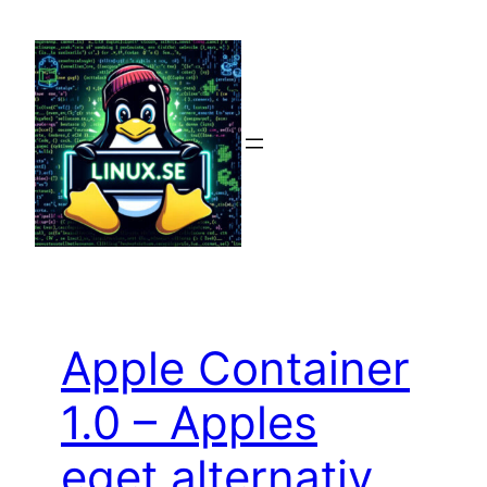
Hoppa
till
innehåll
Apple Container
1.0 – Apples
eget alternativ