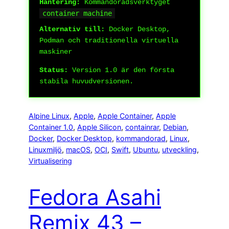
Hantering:
Kommandoradsverktyget
container machine
Alternativ till:
Docker Desktop,
Podman och traditionella virtuella
maskiner
Status:
Version 1.0 är den första
stabila huvudversionen.
Alpine Linux
, 
Apple
, 
Apple Container
, 
Apple
Container 1.0
, 
Apple Silicon
, 
containrar
, 
Debian
, 
Docker
, 
Docker Desktop
, 
kommandorad
, 
Linux
, 
Linuxmiljö
, 
macOS
, 
OCI
, 
Swift
, 
Ubuntu
, 
utveckling
, 
Virtualisering
Fedora Asahi
Remix 43 –