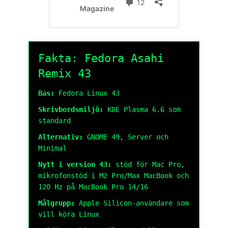
Fakta: Fedora Asahi
Remix 43
Bas:
Fedora Linux 43
Skrivbordsmiljö:
KDE Plasma 6.6 som
standard
Alternativ:
GNOME 49, Server och
Minimal
Nytt i version 43:
stöd för Mac Pro,
mikrofonstöd i M2 Pro/Max MacBook och
120 Hz på MacBook Pro 14/16
Målgrupp:
Apple Silicon-användare som
vill köra Linux