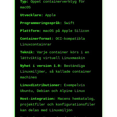
Typ:
Öppet containerverktyg för
macOS
Utvecklare:
Apple
Programmeringsspråk:
Swift
Plattform:
macOS på Apple Silicon
Containerformat:
OCI-kompatibla
Linuxcontainrar
Teknik:
Varje container körs i en
lättviktig virtuell Linuxmaskin
Nyhet i version 1.0:
Beständiga
Linuxmiljöer, så kallade container
machines
Linuxdistributioner:
Exempelvis
Ubuntu, Debian och Alpine Linux
Host-integration:
Macens hemkatalog,
projektfiler och konfigurationsfiler
kan delas med Linuxmiljön