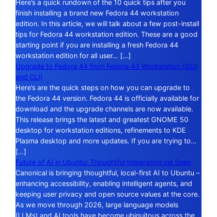
Here’s a quick rundown of the 10 quick tips after you
finish installing a brand new Fedora 44 workstation
edition. In this article, we will talk about a few post-install
tips for Fedora 44 workstation edition. These are a good
starting point if you are installing a fresh Fedora 44
workstation edition for all user… […]
Upgrade to Fedora 44 from Fedora 43 Workstation (GUI
and CLI)
Here’s are the quick steps on how you can upgrade to
the Fedora 44 version. Fedora 44 is officially available for
download and the upgrade channels are now available.
This release brings the latest and greatest GNOME 50
desktop for workstation editions, refinements to KDE
Plasma desktop and more updates. If you are trying to…
[…]
Future of AI in Ubuntu: Thoughtful Integration via Snap
Canonical is bringing thoughtful, local-first AI to Ubuntu –
enhancing accessibility, enabling intelligent agents, and
keeping user privacy and open source values at the core.
As we move through 2026, large language models
(LLMs) and AI tools have become ubiquitous across the