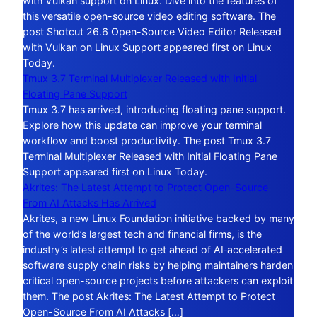
with Vulkan support on Linux. Dive into the features of
this versatile open-source video editing software. The
post Shotcut 26.6 Open-Source Video Editor Released
with Vulkan on Linux Support appeared first on Linux
Today.
Tmux 3.7 Terminal Multiplexer Released with Initial
Floating Pane Support
Tmux 3.7 has arrived, introducing floating pane support.
Explore how this update can improve your terminal
workflow and boost productivity. The post Tmux 3.7
Terminal Multiplexer Released with Initial Floating Pane
Support appeared first on Linux Today.
Akrites: The Latest Attempt to Protect Open-Source
From AI Attacks Has Arrived
Akrites, a new Linux Foundation initiative backed by many
of the world’s largest tech and financial firms, is the
industry’s latest attempt to get ahead of AI‑accelerated
software supply chain risks by helping maintainers harden
critical open-source projects before attackers can exploit
them. The post Akrites: The Latest Attempt to Protect
Open-Source From AI Attacks […]