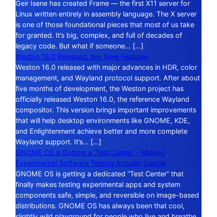
Geir Isene has created Frame — the first X11 server for
Linux written entirely in assembly language. The X server
is one of those foundational pieces that most of us take
for granted. It’s big, complex, and full of decades of
legacy code. But what if someone… […]
Weston 16.0 Released: Key New Features
Weston 16.0 released with major advances in HDR, color
management, and Wayland protocol support. After about
five months of development, the Weston project has
officially released Weston 16.0, the reference Wayland
compositor. This version brings important improvements
that will help desktop environments like GNOME, KDE,
and Enlightenment achieve better and more complete
Wayland support. It’s… […]
GNOME OS is Getting a ‘Test Center’ – Making
Experimental Software Testing Actually Usable
GNOME OS is getting a dedicated “Test Center” that
finally makes testing experimental apps and system
components safe, simple, and reversible on image-based
distributions. GNOME OS has always been that cool,
slightly wild playground for people who live and breathe