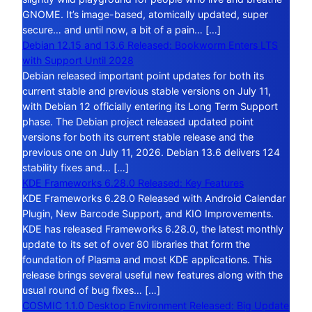
GNOME. It’s image-based, atomically updated, super
secure… and until now, a bit of a pain… […]
Debian 12.15 and 13.6 Released: Bookworm Enters LTS
with Support Until 2028
Debian released important point updates for both its
current stable and previous stable versions on July 11,
with Debian 12 officially entering its Long Term Support
phase. The Debian project released updated point
versions for both its current stable release and the
previous one on July 11, 2026. Debian 13.6 delivers 124
stability fixes and… […]
KDE Frameworks 6.28.0 Released: Key Features
KDE Frameworks 6.28.0 Released with Android Calendar
Plugin, New Barcode Support, and KIO Improvements.
KDE has released Frameworks 6.28.0, the latest monthly
update to its set of over 80 libraries that form the
foundation of Plasma and most KDE applications. This
release brings several useful new features along with the
usual round of bug fixes… […]
COSMIC 1.1.0 Desktop Environment Released: Big Update