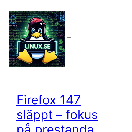
Hoppa
till
innehåll
Firefox 147
släppt – fokus
på prestanda,