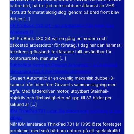
bättre bild, bättre ljud och snabbare åtkomst än VHS.
Trots att formatet aldrig slog igenom på bred front blev
det en […]
HP ProBook 430 G4 – en arbetsdator från tiden före
Windows 11
HP ProBook 430 G4 var en gång en modern och
påkostad arbetsdator för företag. I dag har den hamnat i
teknikens gränsland: fortfarande fullt användbar för
kontorsarbete, men utan […]
Dubbelåtta Kameran Gevaert Automatic – en mekanisk
filmkamera från 8 mm-filmens storhetstid
Gevaert Automatic är en ovanlig mekanisk dubbel-8-
kamera från tiden före Gevaerts sammanslagning med
Agfa. Med fjäderdriven motor, utbytbart Steinheil-
objektiv och filmhastigheter på upp till 32 bilder per
sekund är […]
IBM ThinkPad 701 – den lilla datorn som vecklade ut sina
vingar
När IBM lanserade ThinkPad 701 år 1995 löste företaget
problemet med små bärbara datorer på ett spektakulärt