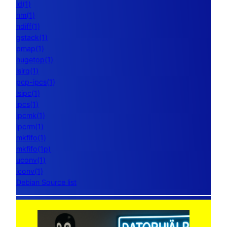
ld(1)
nm(1)
ndiff(1)
gstack(1)
pmap(1)
hugetop(1)
lsirq(1)
pcp-ipcs(1)
lsipc(1)
ipcs(1)
ipcmk(1)
ipcrm(1)
mkfifo(1)
mkfifo(1p)
uconv(1)
iconv(1)
Debian Source list