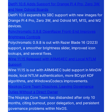
DietPi 10.6 Adds Support for Orange Pi 4 Pro, Zero 3W,
and New Odroid Boards
DietPi 10.6 expands its SBC support with new images for
Orange Pi 4 Pro, Zero 3W, and Odroid M1, M1S, and M2
devices.
Polychromatic 0.9.8 OpenRazer Front-End Improves
Brightness Controls
Polychromatic 0.9.8 is out with Razer Blade 16 (2023)
support, a smoother brightness slider, improved icon
lookups, and several fixes.
Wine 11.15 Released with ARM64EC and Local NTLM
Support
Wine 11.15 is out with ARM64EC build support in MinGW
mode, local NTLM authentication, more BCrypt KDF
algorithms, and WindowsCodecs improvements.
Nixpkgs Core Team Dissolves, Leaving Governance
Duties Without a Direct Owner
The Nixpkgs Core Team has disbanded after only 10
months, citing burnout, poor delegation, and persistent
governance problems within NixOS.