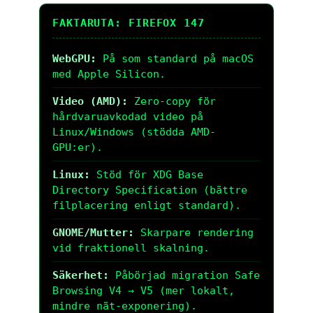
FAKTARUTA: FIREFOX 147
WebGPU:
På som standard på macOS
med Apple Silicon.
Video (AMD):
Zero-copy för
hårdvaruavkodad video på
Linux/Windows (stödda AMD-
GPU:er).
Linux:
Stöd för XDG Base
Directory Specification (bättre
filplacering enligt standard).
GNOME/Mutter:
Skarpare rendering
vid fraktionell skalning.
Säkerhet:
Påbörjad migration Safe
Browsing V4 → V5 (mer lokalt,
mindre nät-exponering).