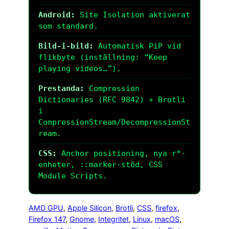
Android:
Site Isolation aktiverat
som standard.
Bild-i-bild:
Automatisk PiP vid
flikbyte (inställning: “Keep
playing videos…”).
Prestanda:
Compression
Dictionaries (RFC 9842) + Brotli
i
CompressionStream/DecompressionSt
ream.
CSS:
Anchor positioning, nya r*-
enheter, ::marker-stöd, CSS
Module Scripts.
AMD GPU
, 
Apple Silicon
, 
Brotli
, 
CSS
, 
firefox
, 
Firefox 147
, 
Gnome
, 
Integritet
, 
Linux
, 
macOS
, 