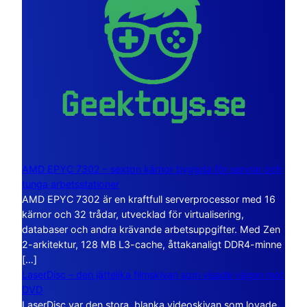
AMD EPYC 7302 – sexton kärnor byggda för servrar och
tunga arbetsstationer
AMD EPYC 7302 är en kraftfull serverprocessor med 16
kärnor och 32 trådar, utvecklad för virtualisering,
databaser och andra krävande arbetsuppgifter. Med Zen
2-arkitektur, 128 MB L3-cache, åttakanaligt DDR4-minne
[…]
LaserDisc – den jättelika filmskivan som visade vägen mot
DVD
LaserDisc var den stora, blanka videoskivan som lovade