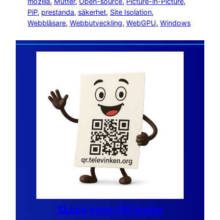
mozilla
, 
Mutter
, 
Open-source
, 
Picture-in-Picture
, 
PiP
, 
prestanda
, 
säkerhet
, 
Site Isolation
, 
Webbläsare
, 
Webbutveckling
, 
WebGPU
, 
Windows
Skapa egna QR-koder