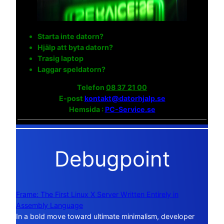
Starta inte datorn?
Hjälp att byta datorn?
Trasig laptop
Laggar speldatorn?
Telefon
08 37 21 00
E-post
kontakt@datorhjalp.se
Hemsida :
PC-Service.se
Debugpoint
Frame: The First Linux X Server Written Entirely in
Assembly Language
In a bold move toward ultimate minimalism, developer