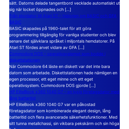
sätt. Datorns delade tangentbord vecklade automatiskt ut
sig när locket öppnades och […]
Från stordator till Atari ST – historien om BASIC och GFA
BASIC
BASIC skapades på 1960-talet för att göra
programmering tillgänglig för vanliga studenter och blev
senare det självklara språket i miljontals hemdatorer. På
Atari ST fördes arvet vidare av GFA […]
Commodore DOS – operativsystemet som bodde i
diskettstationen
När Commodore 64 läste en diskett var det inte bara
datorn som arbetade. Diskettstationen hade nämligen en
egen processor, ett eget minne och ett eget
operativsystem. Commodore DOS gjorde […]
HP EliteBook x360 1040 G7 – en lyxig företagsdator med
lång batteritid
HP EliteBook x360 1040 G7 var en påkostad
företagsdator som kombinerade elegant design, lång
batteritid och flera avancerade säkerhetsfunktioner. Med
sitt tunna metallchassi, sin vikbara pekskärm och sin höga