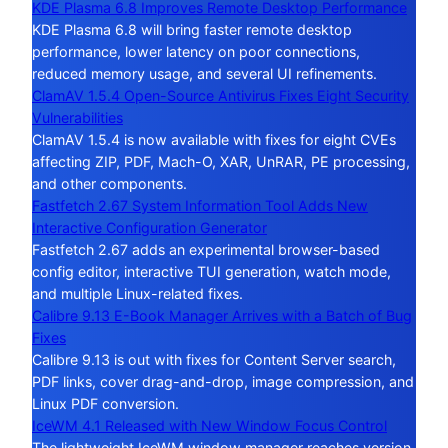
KDE Plasma 6.8 Improves Remote Desktop Performance
KDE Plasma 6.8 will bring faster remote desktop
performance, lower latency on poor connections,
reduced memory usage, and several UI refinements.
ClamAV 1.5.4 Open-Source Antivirus Fixes Eight Security
Vulnerabilities
ClamAV 1.5.4 is now available with fixes for eight CVEs
affecting ZIP, PDF, Mach-O, XAR, UnRAR, PE processing,
and other components.
Fastfetch 2.67 System Information Tool Adds New
Interactive Configuration Generator
Fastfetch 2.67 adds an experimental browser-based
config editor, interactive TUI generation, watch mode,
and multiple Linux-related fixes.
Calibre 9.13 E-Book Manager Arrives with a Batch of Bug
Fixes
Calibre 9.13 is out with fixes for Content Server search,
PDF links, cover drag-and-drop, image compression, and
Linux PDF conversion.
IceWM 4.1 Released with New Window Focus Control
The lightweight IceWM window manager reaches version