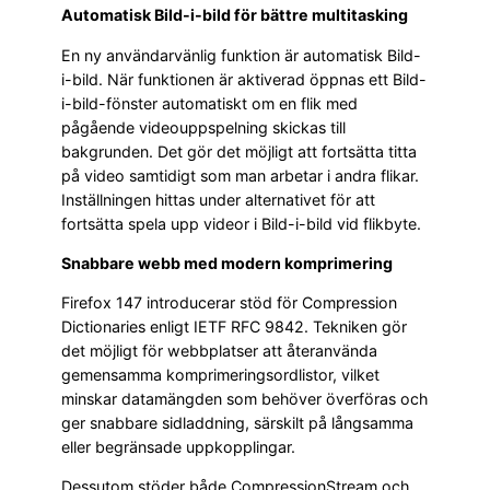
Automatisk Bild-i-bild för bättre multitasking
En ny användarvänlig funktion är automatisk Bild-
i-bild. När funktionen är aktiverad öppnas ett Bild-
i-bild-fönster automatiskt om en flik med
pågående videouppspelning skickas till
bakgrunden. Det gör det möjligt att fortsätta titta
på video samtidigt som man arbetar i andra flikar.
Inställningen hittas under alternativet för att
fortsätta spela upp videor i Bild-i-bild vid flikbyte.
Snabbare webb med modern komprimering
Firefox 147 introducerar stöd för Compression
Dictionaries enligt IETF RFC 9842. Tekniken gör
det möjligt för webbplatser att återanvända
gemensamma komprimeringsordlistor, vilket
minskar datamängden som behöver överföras och
ger snabbare sidladdning, särskilt på långsamma
eller begränsade uppkopplingar.
Dessutom stöder både CompressionStream och