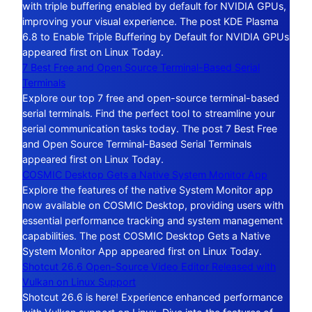
with triple buffering enabled by default for NVIDIA GPUs,
improving your visual experience. The post KDE Plasma
6.8 to Enable Triple Buffering by Default for NVIDIA GPUs
appeared first on Linux Today.
7 Best Free and Open Source Terminal-Based Serial
Terminals
Explore our top 7 free and open-source terminal-based
serial terminals. Find the perfect tool to streamline your
serial communication tasks today. The post 7 Best Free
and Open Source Terminal-Based Serial Terminals
appeared first on Linux Today.
COSMIC Desktop Gets a Native System Monitor App
Explore the features of the native System Monitor app
now available on COSMIC Desktop, providing users with
essential performance tracking and system management
capabilities. The post COSMIC Desktop Gets a Native
System Monitor App appeared first on Linux Today.
Shotcut 26.6 Open-Source Video Editor Released with
Vulkan on Linux Support
Shotcut 26.6 is here! Experience enhanced performance