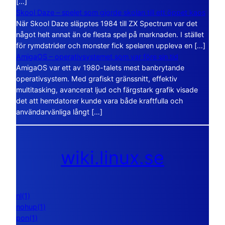
[…]
Skool Daze – spelet som gjorde skolan till ett öppet kaos
När Skool Daze släpptes 1984 till ZX Spectrum var det
något helt annat än de flesta spel på marknaden. I stället
för rymdstrider och monster fick spelaren uppleva en […]
AmigaOS – operativsystemet som var före sin tid
AmigaOS var ett av 1980-talets mest banbrytande
operativsystem. Med grafiskt gränssnitt, effektiv
multitasking, avancerat ljud och färgstark grafik visade
det att hemdatorer kunde vara både kraftfulla och
användarvänliga långt […]
wiki.linux.se
nl(1)
nohup(1)
pon(1)