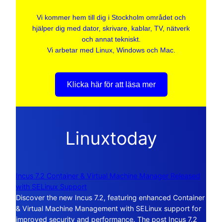
Vi kommer hem till dig i Stockholm området och
hjälper dig med dator, skrivare, kablar, TV, nätverk
och annat tekniskt.
Vi arbetar med Linux, Windows och Mac.
Klicka här för att läsa mer
Linuxtoday
Incus 7.2 Container & Virtual Machine Manager Released
with SELinux Support
Discover the new Incus 7.2, featuring enhanced Container
& Virtual Machine Management with SELinux support for
improved security and performance. The post Incus 7.2