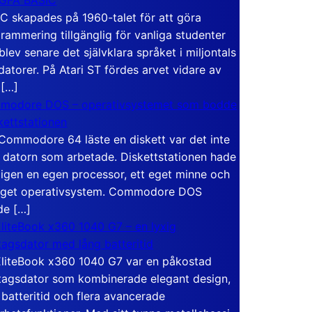
C skapades på 1960-talet för att göra
rammering tillgänglig för vanliga studenter
blev senare det självklara språket i miljontals
atorer. På Atari ST fördes arvet vidare av
 […]
modore DOS – operativsystemet som bodde
skettstationen
Commodore 64 läste en diskett var det inte
 datorn som arbetade. Diskettstationen hade
igen en egen processor, ett eget minne och
eget operativsystem. Commodore DOS
de […]
liteBook x360 1040 G7 – en lyxig
tagsdator med lång batteritid
liteBook x360 1040 G7 var en påkostad
tagsdator som kombinerade elegant design,
 batteritid och flera avancerade