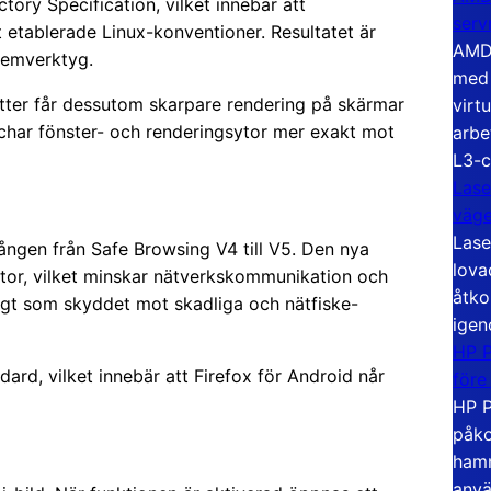
tory Specification, vilket innebär att
serv
t etablerade Linux-konventioner. Resultatet är
AMD 
temverktyg.
med 
er får dessutom skarpare rendering på skärmar
virt
tchar fönster- och renderingsytor mer exakt mot
arbe
L3-c
Lase
väg
Lase
ången från Safe Browsing V4 till V5. Den nya
lova
istor, vilket minskar nätverkskommunikation och
åtko
igt som skyddet mot skadliga och nätfiske-
igen
HP P
dard, vilket innebär att Firefox för Android når
före
HP P
påko
hamn
anvä