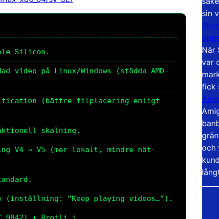
säke
sin 
Skoo
öppe
När 
ple Silicon.
var 
ad video på Linux/Windows (stödda AMD-
mark
fick
Amig
fication (bättre filplacering enligt
Amig
banb
ktionell skalning.
grän
och 
ng V4 → V5 (mer lokalt, mindre nät-
kund
lång
tandard.
 (inställning: “Keep playing videos…”).
 9842) + Brotli i