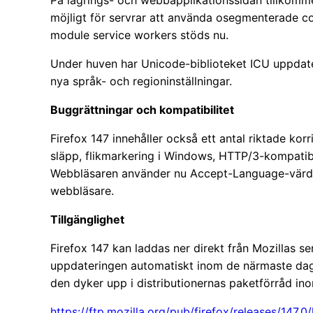
På lagrings- och webbapplikationssidan tillkomm
möjligt för servrar att använda osegmenterade c
module service workers stöds nu.
Under huven har Unicode-biblioteket ICU uppdater
nya språk- och regioninställningar.
Buggrättningar och kompatibilitet
Firefox 147 innehåller också ett antal riktade ko
släpp, flikmarkering i Windows, HTTP/3-kompatibi
Webbläsaren använder nu Accept-Language-värd
webbläsare.
Tillgänglighet
Firefox 147 kan laddas ner direkt från Mozillas 
uppdateringen automatiskt inom de närmaste da
den dyker upp i distributionernas paketförråd ino
https://ftp.mozilla.org/pub/firefox/releases/147.0