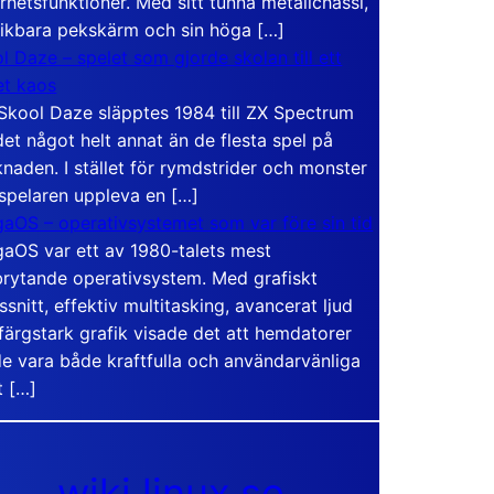
rhetsfunktioner. Med sitt tunna metallchassi,
vikbara pekskärm och sin höga […]
l Daze – spelet som gjorde skolan till ett
t kaos
Skool Daze släpptes 1984 till ZX Spectrum
det något helt annat än de flesta spel på
naden. I stället för rymdstrider och monster
 spelaren uppleva en […]
aOS – operativsystemet som var före sin tid
aOS var ett av 1980-talets mest
rytande operativsystem. Med grafiskt
ssnitt, effektiv multitasking, avancerat ljud
färgstark grafik visade det att hemdatorer
e vara både kraftfulla och användarvänliga
t […]
wiki.linux.se