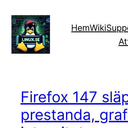
Hoppa
till
innehåll
Hem
Wiki
Supp
At
Firefox 147 slä
prestanda, graf