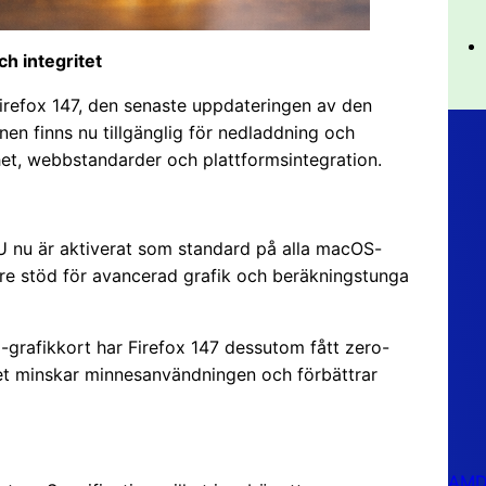
ch integritet
Firefox 147, den senaste uppdateringen av den
n finns nu tillgänglig för nedladdning och
rhet, webbstandarder och plattformsintegration.
 nu är aktiverat som standard på alla macOS-
tre stöd för avancerad grafik och beräkningstunga
afikkort har Firefox 147 dessutom fått zero-
t minskar minnesanvändningen och förbättrar
AMD 