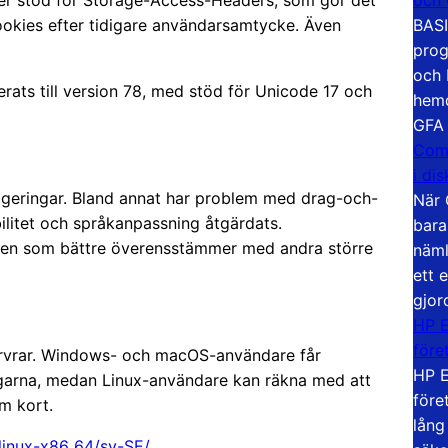
er stöd för Storage-Access-Headers, som gör det
BASI
ookies efter tidigare användarsamtycke. Även
prog
och 
ats till version 78, med stöd för Unicode 17 och
hemd
GFA
Com
i di
rrigeringar. Bland annat har problem med drag-och-
När 
litet och språkanpassning åtgärdats.
bara
en som bättre överensstämmer med andra större
näml
ett 
gjor
HP E
före
servrar. Windows- och macOS-användare får
HP E
garna, medan Linux-användare kan räkna med att
före
m kort.
lång
/linux-x86_64/sv-SE/