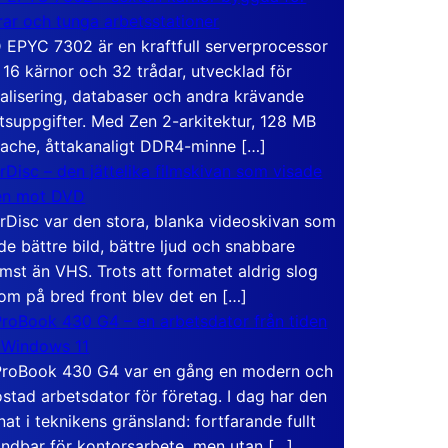
rar och tunga arbetsstationer
EPYC 7302 är en kraftfull serverprocessor
16 kärnor och 32 trådar, utvecklad för
ualisering, databaser och andra krävande
tsuppgifter. Med Zen 2-arkitektur, 128 MB
ache, åttakanaligt DDR4-minne […]
rDisc – den jättelika filmskivan som visade
en mot DVD
rDisc var den stora, blanka videoskivan som
de bättre bild, bättre ljud och snabbare
mst än VHS. Trots att formatet aldrig slog
om på bred front blev det en […]
roBook 430 G4 – en arbetsdator från tiden
 Windows 11
roBook 430 G4 var en gång en modern och
stad arbetsdator för företag. I dag har den
at i teknikens gränsland: fortfarande fullt
ndbar för kontorsarbete, men utan […]