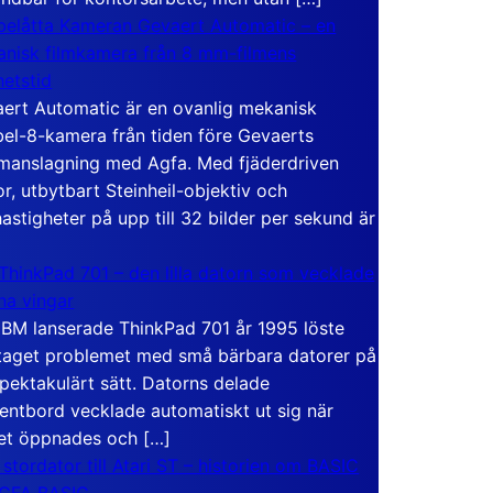
elåtta Kameran Gevaert Automatic – en
nisk filmkamera från 8 mm-filmens
hetstid
ert Automatic är en ovanlig mekanisk
el-8-kamera från tiden före Gevaerts
anslagning med Agfa. Med fjäderdriven
r, utbytbart Steinheil-objektiv och
hastigheter på upp till 32 bilder per sekund är
ThinkPad 701 – den lilla datorn som vecklade
ina vingar
IBM lanserade ThinkPad 701 år 1995 löste
taget problemet med små bärbara datorer på
spektakulärt sätt. Datorns delade
entbord vecklade automatiskt ut sig när
et öppnades och […]
 stordator till Atari ST – historien om BASIC
 GFA BASIC