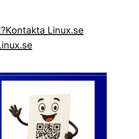
x?
Kontakta Linux.se
inux.se