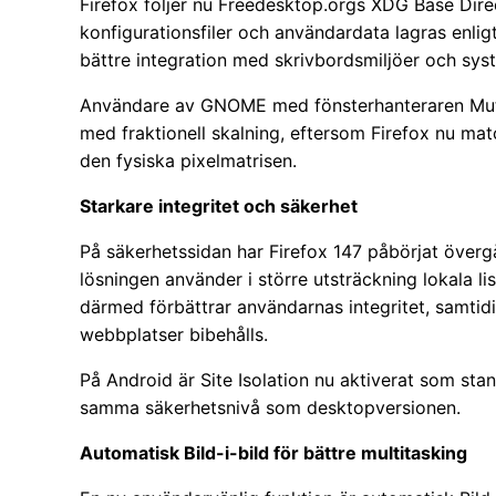
Firefox följer nu Freedesktop.orgs XDG Base Direc
konfigurationsfiler och användardata lagras enlig
bättre integration med skrivbordsmiljöer och sys
Användare av GNOME med fönsterhanteraren Mutt
med fraktionell skalning, eftersom Firefox nu ma
den fysiska pixelmatrisen.
Starkare integritet och säkerhet
På säkerhetssidan har Firefox 147 påbörjat överg
lösningen använder i större utsträckning lokala l
därmed förbättrar användarnas integritet, samtid
webbplatser bibehålls.
På Android är Site Isolation nu aktiverat som stan
samma säkerhetsnivå som desktopversionen.
Automatisk Bild-i-bild för bättre multitasking