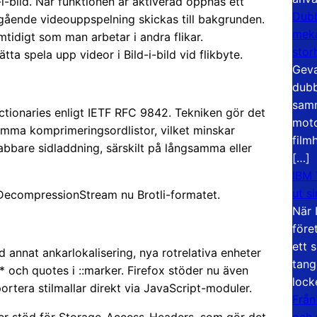
i-bild. När funktionen är aktiverad öppnas ett
Dubb
ågående videouppspelning skickas till bakgrunden.
meka
mtidigt som man arbetar i andra flikar.
stor
ätta spela upp videor i Bild-i-bild vid flikbyte.
Geva
dubb
samm
ctionaries enligt IETF RFC 9842. Tekniken gör det
moto
mma komprimeringsordlistor, vilket minskar
film
bare sidladdning, särskilt på långsamma eller
[…]
IBM 
ut s
ecompressionStream nu Brotli-formatet.
När 
före
ett 
 annat ankarlokalisering, nya rotrelativa enheter
tang
* och quotes i ::marker. Firefox stöder nu även
lock
ortera stilmallar direkt via JavaScript-moduler.
Från
och