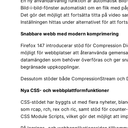
En ny användarvänlig funktion är automatisk Bild-
Bild-i-bild-fönster automatiskt om en flik med p
Det gör det möjligt att fortsätta titta på video sa
Inställningen hittas under alternativet för att forts
Snabbare webb med modern komprimering
Firefox 147 introducerar stöd för Compression Di
möjligt för webbplatser att återanvända gemensa
datamängden som behöver överföras och ger snab
begränsade uppkopplingar.
Dessutom stöder både CompressionStream och D
Nya CSS- och webbplattformfunktioner
CSS-stödet har byggts ut med flera nyheter, bland
som rcap, rch, rex och ric, samt stöd för counter-
CSS Module Scripts, vilket gör det möjligt att imp