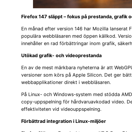
Firefox 147 släppt – fokus på prestanda, grafik o
En månad efter version 146 har Mozilla lanserat 
populära webbläsaren med öppen källkod. Versione
innehåller en rad förbättringar inom grafik, säke
Utökad grafik- och videoprestanda
En av de mest märkbara nyheterna är att WebGPU
versioner som körs på Apple Silicon. Det ger bät
webbapplikationer direkt i webbläsaren.
På Linux- och Windows-system med stödda AMD-gr
copy-uppspelning för hårdvaruavkodad video. De
effektiviteten vid videouppspelning.
Förbättrad integration i Linux-miljöer