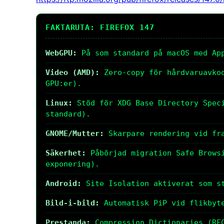
FAKTARUTA: FIREFOX 147
WebGPU:
På som standard på macOS med Ap
Video (AMD):
Zero-copy för hårdvaruavkod
GPU:er).
Linux:
Stöd för XDG Base Directory Speci
standard).
GNOME/Mutter:
Skarpare rendering vid fra
Säkerhet:
Påbörjad migration Safe Browsi
exponering).
Android:
Site Isolation aktiverat som s
Bild-i-bild:
Automatisk PiP vid flikbyte
Prestanda:
Compression Dictionaries (RFC