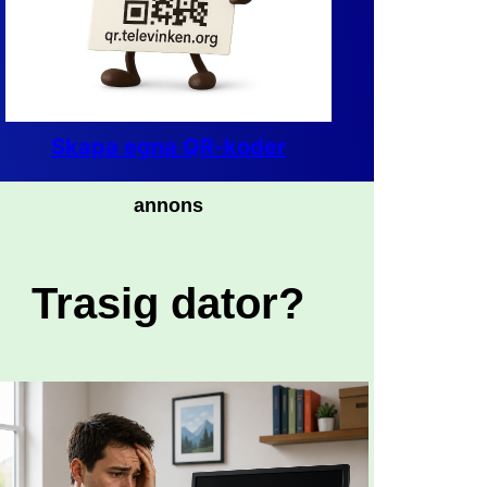
Skapa egna QR-koder
annons
Trasig dator?