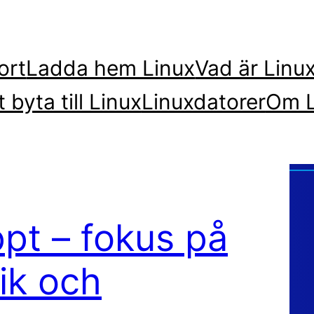
ort
Ladda hem Linux
Vad är Linu
t byta till Linux
Linuxdatorer
Om L
ppt – fokus på
ik och