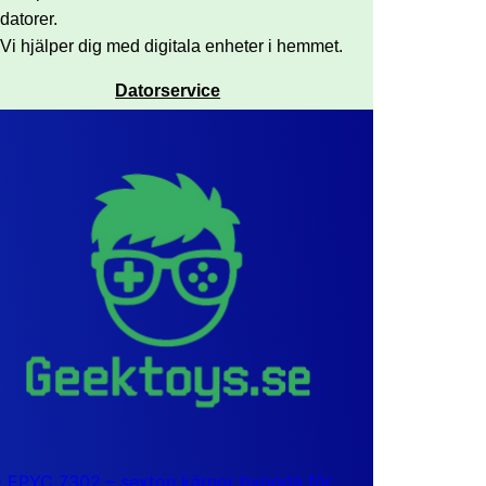
datorer.
Vi hjälper dig med digitala enheter i hemmet.
Datorservice
EPYC 7302 – sexton kärnor byggda för