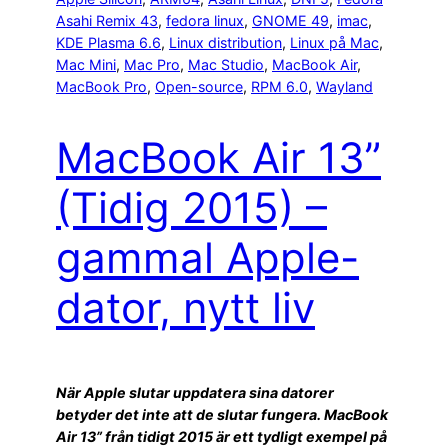
Asahi Remix 43
, 
fedora linux
, 
GNOME 49
, 
imac
, 
KDE Plasma 6.6
, 
Linux distribution
, 
Linux på Mac
, 
Mac Mini
, 
Mac Pro
, 
Mac Studio
, 
MacBook Air
, 
MacBook Pro
, 
Open-source
, 
RPM 6.0
, 
Wayland
MacBook Air 13”
(Tidig 2015) –
gammal Apple-
dator, nytt liv
När Apple slutar uppdatera sina datorer
betyder det inte att de slutar fungera. MacBook
Air 13” från tidigt 2015 är ett tydligt exempel på