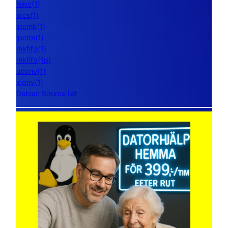
lsipc(1)
ipcs(1)
ipcmk(1)
ipcrm(1)
mkfifo(1)
mkfifo(1p)
uconv(1)
iconv(1)
Debian Source list