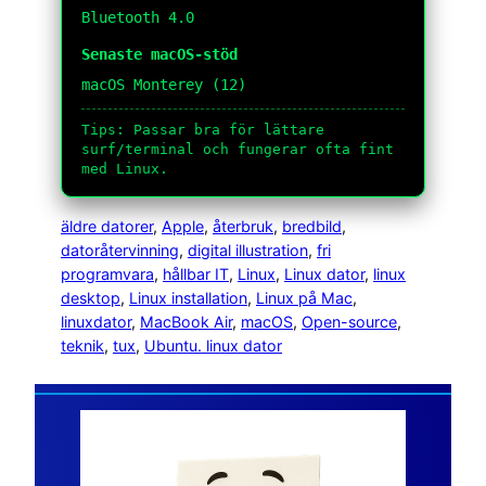
Bluetooth 4.0
Senaste macOS-stöd
macOS Monterey (12)
Tips: Passar bra för lättare
surf/terminal och fungerar ofta fint
med Linux.
äldre datorer
, 
Apple
, 
återbruk
, 
bredbild
, 
datoråtervinning
, 
digital illustration
, 
fri
programvara
, 
hållbar IT
, 
Linux
, 
Linux dator
, 
linux
desktop
, 
Linux installation
, 
Linux på Mac
, 
linuxdator
, 
MacBook Air
, 
macOS
, 
Open-source
, 
teknik
, 
tux
, 
Ubuntu. linux dator