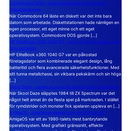
Commodore DOS – operativsystemet som bodde i
diskettstationen
När Commodore 64 läste en diskett var det inte bara
datorn som arbetade. Diskettstationen hade nämligen en
egen processor, ett eget minne och ett eget
operativsystem. Commodore DOS gjorde […]
HP EliteBook x360 1040 G7 – en lyxig företagsdator med
lång batteritid
HP EliteBook x360 1040 G7 var en påkostad
företagsdator som kombinerade elegant design, lång
batteritid och flera avancerade säkerhetsfunktioner. Med
sitt tunna metallchassi, sin vikbara pekskärm och sin höga
[…]
Skool Daze – spelet som gjorde skolan till ett öppet kaos
När Skool Daze släpptes 1984 till ZX Spectrum var det
något helt annat än de flesta spel på marknaden. I stället
för rymdstrider och monster fick spelaren uppleva en […]
AmigaOS – operativsystemet som var före sin tid
AmigaOS var ett av 1980-talets mest banbrytande
operativsystem. Med grafiskt gränssnitt, effektiv