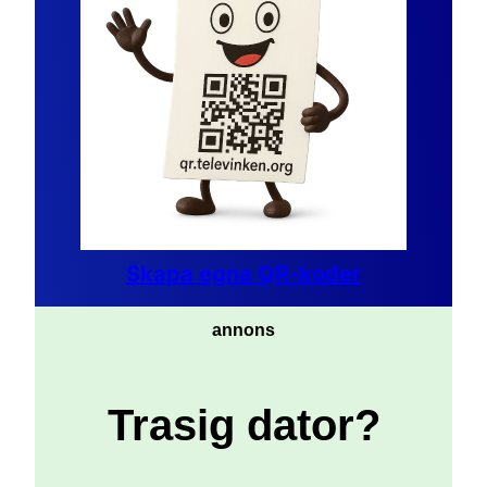
Skapa egna QR-koder
annons
Trasig dator?