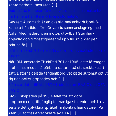
kontorsarbete, men utan […]
Dubbelåtta Kameran Gevaert Automatic – en mekanisk
filmkamera från 8 mm-filmens storhetstid
Gevaert Automatic är en ovanlig mekanisk dubbel-8-
kamera från tiden före Gevaerts sammanslagning med
Agfa. Med fjäderdriven motor, utbytbart Steinheil-
objektiv och filmhastigheter på upp till 32 bilder per
sekund är […]
IBM ThinkPad 701 – den lilla datorn som vecklade ut sina
vingar
När IBM lanserade ThinkPad 701 år 1995 löste företaget
problemet med små bärbara datorer på ett spektakulärt
sätt. Datorns delade tangentbord vecklade automatiskt ut
sig när locket öppnades och […]
Från stordator till Atari ST – historien om BASIC och GFA
BASIC
BASIC skapades på 1960-talet för att göra
programmering tillgänglig för vanliga studenter och blev
senare det självklara språket i miljontals hemdatorer. På
Atari ST fördes arvet vidare av GFA […]