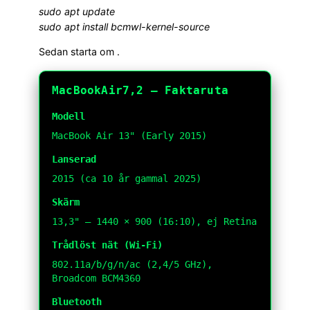
sudo apt update
sudo apt install bcmwl-kernel-source
Sedan starta om .
MacBookAir7,2 — Faktaruta
Modell
MacBook Air 13" (Early 2015)
Lanserad
2015 (ca 10 år gammal 2025)
Skärm
13,3" — 1440 × 900 (16:10), ej Retina
Trådlöst nät (Wi-Fi)
802.11a/b/g/n/ac (2,4/5 GHz),
Broadcom BCM4360
Bluetooth