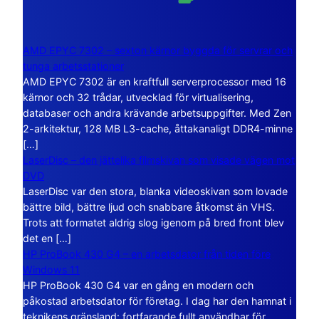
AMD EPYC 7302 – sexton kärnor byggda för servrar och
tunga arbetsstationer
AMD EPYC 7302 är en kraftfull serverprocessor med 16
kärnor och 32 trådar, utvecklad för virtualisering,
databaser och andra krävande arbetsuppgifter. Med Zen
2-arkitektur, 128 MB L3-cache, åttakanaligt DDR4-minne
[…]
LaserDisc – den jättelika filmskivan som visade vägen mot
DVD
LaserDisc var den stora, blanka videoskivan som lovade
bättre bild, bättre ljud och snabbare åtkomst än VHS.
Trots att formatet aldrig slog igenom på bred front blev
det en […]
HP ProBook 430 G4 – en arbetsdator från tiden före
Windows 11
HP ProBook 430 G4 var en gång en modern och
påkostad arbetsdator för företag. I dag har den hamnat i
teknikens gränsland: fortfarande fullt användbar för