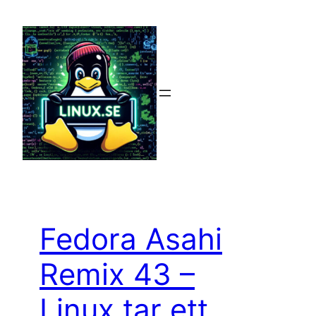
Hoppa
till
innehåll
Fedora Asahi
Remix 43 –
Linux tar ett