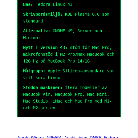
Bas:
Fedora Linux 43
Skrivbordsmiljö:
KDE Plasma 6.6 som
standard
Alternativ:
GNOME 49, Server och
Minimal
Nytt i version 43:
stöd för Mac Pro,
mikrofonstöd i M2 Pro/Max MacBook och
120 Hz på MacBook Pro 14/16
Målgrupp:
Apple Silicon-användare som
vill köra Linux
Stödda maskiner:
flera modeller av
MacBook Air, MacBook Pro, Mac Mini,
Mac Studio, iMac och Mac Pro med M1-
och M2-serien
Apple Silicon
, 
ARM64
, 
Asahi Linux
, 
DNF5
, 
Fedora