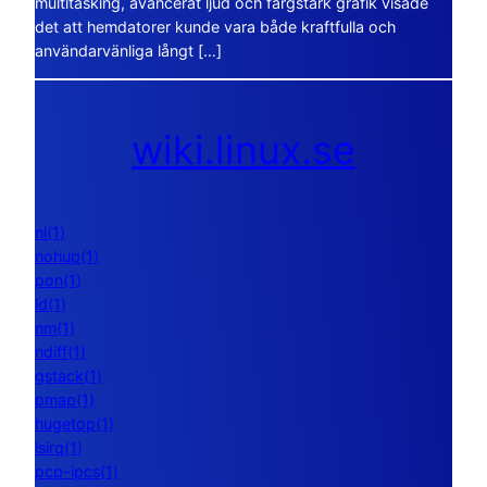
multitasking, avancerat ljud och färgstark grafik visade
det att hemdatorer kunde vara både kraftfulla och
användarvänliga långt […]
wiki.linux.se
nl(1)
nohup(1)
pon(1)
ld(1)
nm(1)
ndiff(1)
gstack(1)
pmap(1)
hugetop(1)
lsirq(1)
pcp-ipcs(1)