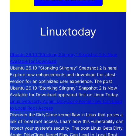
Linuxtoday
Ubuntu 26.10 “Stonking Stingray” Snapshot 2 Is Now
Available for Download
Ubuntu 26.10 "Stonking Stingray" Snapshot 2 is here!
Explore new enhancements and download the latest
version for an optimized user experience. The post
Ubuntu 26.10 “Stonking Stingray” Snapshot 2 Is Now
Available for Download appeared first on Linux Today.
Linux Gets Dirty Again: DirtyClone Kernel Flaw Can Lead
to Local Root Access
Discover the DirtyClone kernel flaw in Linux that poses a
risk of local root access. Learn how this vulnerability can
impact your system's security. The post Linux Gets Dirty
Again: DirtyClone Kernel Flaw Can Lead to Local Root