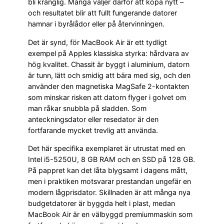
bli krånglig. Många väljer därför att köpa nytt –
och resultatet blir att fullt fungerande datorer
hamnar i byrålådor eller på återvinningen.
Det är synd, för MacBook Air är ett tydligt
exempel på Apples klassiska styrka: hårdvara av
hög kvalitet. Chassit är byggt i aluminium, datorn
är tunn, lätt och smidig att bära med sig, och den
använder den magnetiska MagSafe 2-kontakten
som minskar risken att datorn flyger i golvet om
man råkar snubbla på sladden. Som
anteckningsdator eller resedator är den
fortfarande mycket trevlig att använda.
Det här specifika exemplaret är utrustat med en
Intel i5-5250U, 8 GB RAM och en SSD på 128 GB.
På pappret kan det låta blygsamt i dagens mått,
men i praktiken motsvarar prestandan ungefär en
modern lågprisdator. Skillnaden är att många nya
budgetdatorer är byggda helt i plast, medan
MacBook Air är en välbyggd premiummaskin som