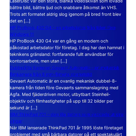
LaserDisc var den stora, blanka videoskivan som lovade
bättre bild, bättre ljud och snabbare åtkomst än VHS.
Trots att formatet aldrig slog igenom på bred front blev
det en […]
HP ProBook 430 G4 – en arbetsdator från tiden före
Windows 11
HP ProBook 430 G4 var en gång en modern och
påkostad arbetsdator för företag. I dag har den hamnat i
teknikens gränsland: fortfarande fullt användbar för
kontorsarbete, men utan […]
Dubbelåtta Kameran Gevaert Automatic – en mekanisk
filmkamera från 8 mm-filmens storhetstid
Gevaert Automatic är en ovanlig mekanisk dubbel-8-
kamera från tiden före Gevaerts sammanslagning med
Agfa. Med fjäderdriven motor, utbytbart Steinheil-
objektiv och filmhastigheter på upp till 32 bilder per
sekund är […]
IBM ThinkPad 701 – den lilla datorn som vecklade ut sina
vingar
När IBM lanserade ThinkPad 701 år 1995 löste företaget
problemet med små bärbara datorer på ett spektakulärt