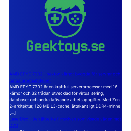
AMD EPYC 7302 – sexton kärnor byggda för servrar och
tunga arbetsstationer
AMD EPYC 7302 är en kraftfull serverprocessor med 16
kärnor och 32 trådar, utvecklad för virtualisering,
databaser och andra krävande arbetsuppgifter. Med Zen
2-arkitektur, 128 MB L3-cache, åttakanaligt DDR4-minne
[…]
LaserDisc – den jättelika filmskivan som visade vägen mot
DVD