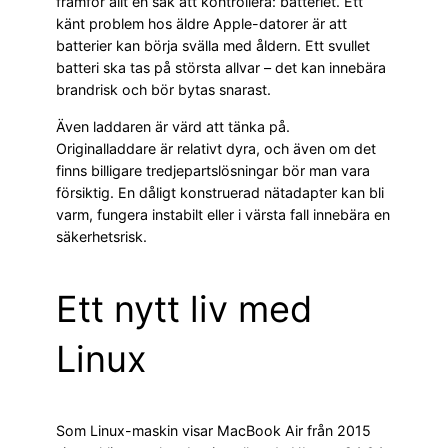
framför allt en sak att kontrollera: batteriet. Ett
känt problem hos äldre Apple-datorer är att
batterier kan börja svälla med åldern. Ett svullet
batteri ska tas på största allvar – det kan innebära
brandrisk och bör bytas snarast.
Även laddaren är värd att tänka på.
Originalladdare är relativt dyra, och även om det
finns billigare tredjepartslösningar bör man vara
försiktig. En dåligt konstruerad nätadapter kan bli
varm, fungera instabilt eller i värsta fall innebära en
säkerhetsrisk.
Ett nytt liv med
Linux
Som Linux-maskin visar MacBook Air från 2015