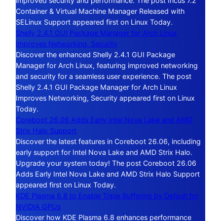
improved security and performance. The post Incus 7.2
Container & Virtual Machine Manager Released with
SELinux Support appeared first on Linux Today.
Shelly 2.4.1 GUI Package Manager for Arch Linux
Improves Networking, Security
Discover the enhanced Shelly 2.4.1 GUI Package
Manager for Arch Linux, featuring improved networking
and security for a seamless user experience. The post
Shelly 2.4.1 GUI Package Manager for Arch Linux
Improves Networking, Security appeared first on Linux
Today.
Coreboot 26.06 Adds Early Intel Nova Lake and AMD
Strix Halo Support
Discover the latest features in Coreboot 26.06, including
early support for Intel Nova Lake and AMD Strix Halo.
Upgrade your system today! The post Coreboot 26.06
Adds Early Intel Nova Lake and AMD Strix Halo Support
appeared first on Linux Today.
KDE Plasma 6.8 to Enable Triple Buffering by Default for
NVIDIA GPUs
Discover how KDE Plasma 6.8 enhances performance