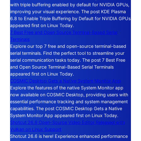
with triple buffering enabled by default for NVIDIA GPUs,
improving your visual experience. The post KDE Plasma
6.8 to Enable Triple Buffering by Default for NVIDIA GPUs
appeared first on Linux Today.
7 Best Free and Open Source Terminal-Based Serial
Terminals
Explore our top 7 free and open-source terminal-based
serial terminals. Find the perfect tool to streamline your
serial communication tasks today. The post 7 Best Free
and Open Source Terminal-Based Serial Terminals
appeared first on Linux Today.
COSMIC Desktop Gets a Native System Monitor App
Explore the features of the native System Monitor app
now available on COSMIC Desktop, providing users with
essential performance tracking and system management
capabilities. The post COSMIC Desktop Gets a Native
System Monitor App appeared first on Linux Today.
Shotcut 26.6 Open-Source Video Editor Released with
Vulkan on Linux Support
Shotcut 26.6 is here! Experience enhanced performance