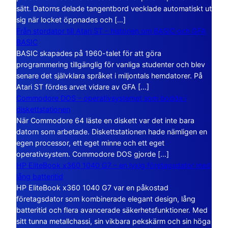
sätt. Datorns delade tangentbord vecklade automatiskt ut
sig när locket öppnades och […]
Från stordator till Atari ST – historien om BASIC och GFA
BASIC
BASIC skapades på 1960-talet för att göra
programmering tillgänglig för vanliga studenter och blev
senare det självklara språket i miljontals hemdatorer. På
Atari ST fördes arvet vidare av GFA […]
Commodore DOS – operativsystemet som bodde i
diskettstationen
När Commodore 64 läste en diskett var det inte bara
datorn som arbetade. Diskettstationen hade nämligen en
egen processor, ett eget minne och ett eget
operativsystem. Commodore DOS gjorde […]
HP EliteBook x360 1040 G7 – en lyxig företagsdator med
lång batteritid
HP EliteBook x360 1040 G7 var en påkostad
företagsdator som kombinerade elegant design, lång
batteritid och flera avancerade säkerhetsfunktioner. Med
sitt tunna metallchassi, sin vikbara pekskärm och sin höga