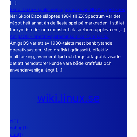
[…]
Skool Daze – spelet som gjorde skolan till ett öppet kaos
När Skool Daze släpptes 1984 till ZX Spectrum var det
något helt annat än de flesta spel på marknaden. I stället
för rymdstrider och monster fick spelaren uppleva en […]
AmigaOS – operativsystemet som var före sin tid
AmigaOS var ett av 1980-talets mest banbrytande
operativsystem. Med grafiskt gränssnitt, effektiv
multitasking, avancerat ljud och färgstark grafik visade
det att hemdatorer kunde vara både kraftfulla och
användarvänliga långt […]
wiki.linux.se
nl(1)
nohup(1)
pon(1)