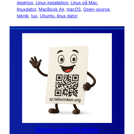
desktop
, 
Linux installation
, 
Linux på Mac
, 
linuxdator
, 
MacBook Air
, 
macOS
, 
Open-source
, 
teknik
, 
tux
, 
Ubuntu. linux dator
Skapa egna QR-koder