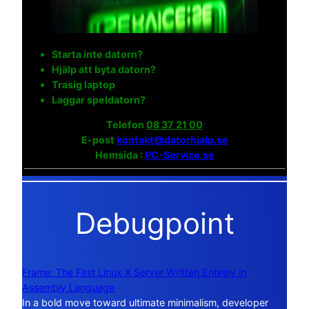
Starta inte datorn?
Hjälp att byta datorn?
Trasig laptop
Laggar speldatorn?
Telefon
08 37 21 00
E-post
kontakt@datorhjalp.se
Hemsida :
PC-Service.se
Debugpoint
Frame: The First Linux X Server Written Entirely in
Assembly Language
In a bold move toward ultimate minimalism, developer