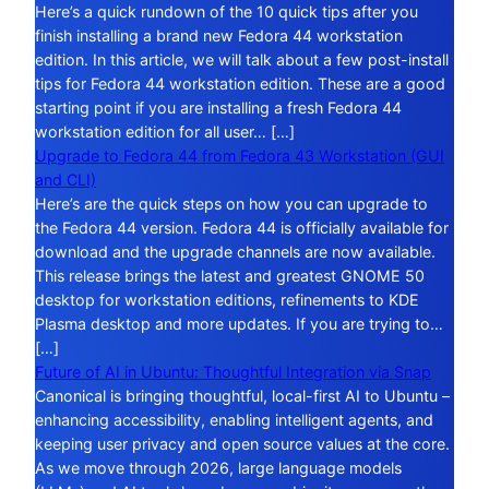
Here’s a quick rundown of the 10 quick tips after you
finish installing a brand new Fedora 44 workstation
edition. In this article, we will talk about a few post-install
tips for Fedora 44 workstation edition. These are a good
starting point if you are installing a fresh Fedora 44
workstation edition for all user… […]
Upgrade to Fedora 44 from Fedora 43 Workstation (GUI
and CLI)
Here’s are the quick steps on how you can upgrade to
the Fedora 44 version. Fedora 44 is officially available for
download and the upgrade channels are now available.
This release brings the latest and greatest GNOME 50
desktop for workstation editions, refinements to KDE
Plasma desktop and more updates. If you are trying to…
[…]
Future of AI in Ubuntu: Thoughtful Integration via Snap
Canonical is bringing thoughtful, local-first AI to Ubuntu –
enhancing accessibility, enabling intelligent agents, and
keeping user privacy and open source values at the core.
As we move through 2026, large language models