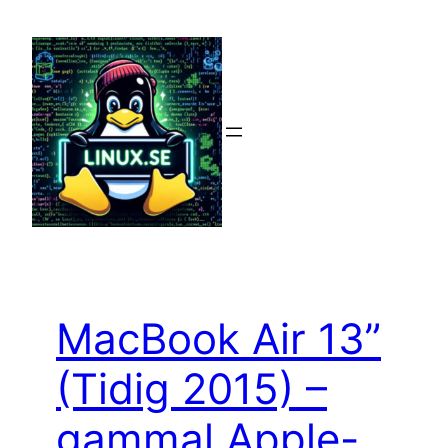
Hoppa
till
innehåll
MacBook Air 13”
(Tidig 2015) –
gammal Apple-