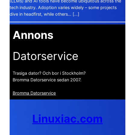
(LLMs) and AI tools have become ubiquitous across the
tech industry. Adoption varies widely – some projects
dive in headfirst, while others… […]
Annons
Datorservice
Trasiga dator? Och bor i Stockholm?
Bromma Datorservice sedan 2007.
Bromma Datorservice
Linuxiac.com