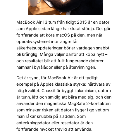
MacBook Air 13 tum från tidigt 2015 är en dator
som Apple sedan länge har slutat stödja. Det går
fortfarande att köra macOS på den, men när
operativsystemet inte längre får
säkerhetsuppdateringar börjar vardagen snabbt
bli krånglig. Många väljer därför att köpa nytt –
och resultatet blir att fullt fungerande datorer
hamnar i byrålådor eller på återvinningen.
Det är synd, för MacBook Air är ett tydligt
exempel på Apples klassiska styrka: hårdvara av
hög kvalitet. Chassit är byggt i aluminium, datorn
är tunn, lätt och smidig att bära med sig, och den
använder den magnetiska MagSafe 2-kontakten
som minskar risken att datorn flyger i golvet om
man råkar snubbla på sladden. Som
anteckningsdator eller resedator är den
fortfarande mycket trevlig att använda.