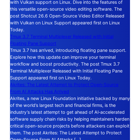
with Vulkan support on Linux. Dive into the features of
this versatile open-source video editing software. The
post Shotcut 26.6 Open-Source Video Editor Released
with Vulkan on Linux Support appeared first on Linux
Today.
Tmux 3.7 Terminal Multiplexer Released with Initial
Floating Pane Support
Tmux 3.7 has arrived, introducing floating pane support.
Explore how this update can improve your terminal
workflow and boost productivity. The post Tmux 3.7
Terminal Multiplexer Released with Initial Floating Pane
Support appeared first on Linux Today.
Akrites: The Latest Attempt to Protect Open-Source
From AI Attacks Has Arrived
Akrites, a new Linux Foundation initiative backed by many
of the world’s largest tech and financial firms, is the
industry’s latest attempt to get ahead of AI‑accelerated
software supply chain risks by helping maintainers harden
critical open-source projects before attackers can exploit
them. The post Akrites: The Latest Attempt to Protect
Open-Source From AI Attacks […]