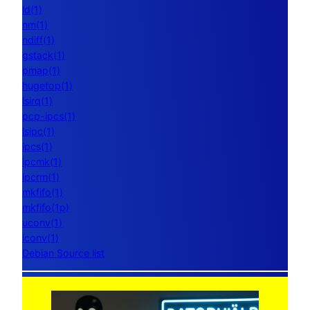
ld(1)
nm(1)
ndiff(1)
gstack(1)
pmap(1)
hugetop(1)
lsirq(1)
pcp-ipcs(1)
lsipc(1)
ipcs(1)
ipcmk(1)
ipcrm(1)
mkfifo(1)
mkfifo(1p)
uconv(1)
iconv(1)
Debian Source list