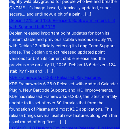
slightly wild playground for people who live and breathe
GNOME. It’s image-based, atomically updated, super
secure… and until now, a bit of a pain… […]
Debian 12.15 and 13.6 Released: Bookworm Enters LTS
with Support Until 2028
Debian released important point updates for both its
current stable and previous stable versions on July 11,
with Debian 12 officially entering its Long Term Support
phase. The Debian project released updated point
versions for both its current stable release and the
previous one on July 11, 2026. Debian 13.6 delivers 124
stability fixes and… […]
KDE Frameworks 6.28.0 Released: Key Features
KDE Frameworks 6.28.0 Released with Android Calendar
Plugin, New Barcode Support, and KIO Improvements.
KDE has released Frameworks 6.28.0, the latest monthly
update to its set of over 80 libraries that form the
foundation of Plasma and most KDE applications. This
release brings several useful new features along with the
usual round of bug fixes… […]
COSMIC 1.1.0 Desktop Environment Released: Big Update