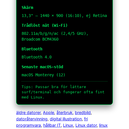
Skärm
13,3" — 1440 × 900 (16:10), ej Retina
Trådlöst nät (Wi-Fi)
802.11a/b/g/n/ac (2,4/5 GHz),
Broadcom BCM4360
Bluetooth
Bluetooth 4.0
Senaste macOS-stöd
macOS Monterey (12)
Tips: Passar bra för lättare
surf/terminal och fungerar ofta fint
med Linux.
äldre datorer
, 
Apple
, 
återbruk
, 
bredbild
, 
datoråtervinning
, 
digital illustration
, 
fri
programvara
, 
hållbar IT
, 
Linux
, 
Linux dator
, 
linux