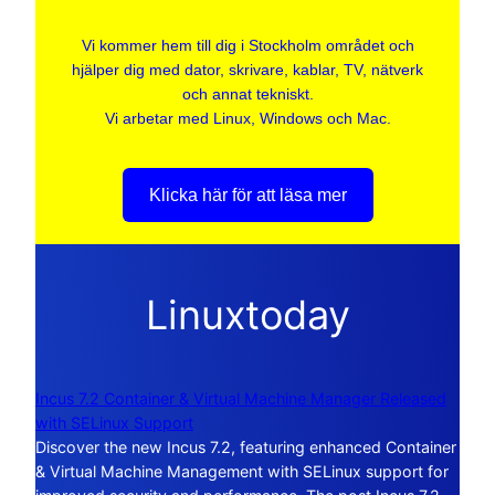
Vi kommer hem till dig i Stockholm området och
hjälper dig med dator, skrivare, kablar, TV, nätverk
och annat tekniskt.
Vi arbetar med Linux, Windows och Mac.
Klicka här för att läsa mer
Linuxtoday
Incus 7.2 Container & Virtual Machine Manager Released
with SELinux Support
Discover the new Incus 7.2, featuring enhanced Container
& Virtual Machine Management with SELinux support for