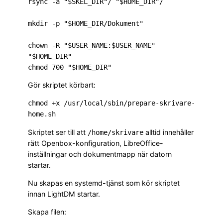
rsync -a "$SKEL_DIR"/ "$HOME_DIR"/

mkdir -p "$HOME_DIR/Dokument"

chown -R "$USER_NAME:$USER_NAME" 
"$HOME_DIR"

Gör skriptet körbart:
chmod +x /usr/local/sbin/prepare-skrivare-
Skriptet ser till att
alltid innehåller
/home/skrivare
rätt Openbox-konfiguration, LibreOffice-
inställningar och dokumentmapp när datorn
startar.
Nu skapas en systemd-tjänst som kör skriptet
innan LightDM startar.
Skapa filen: