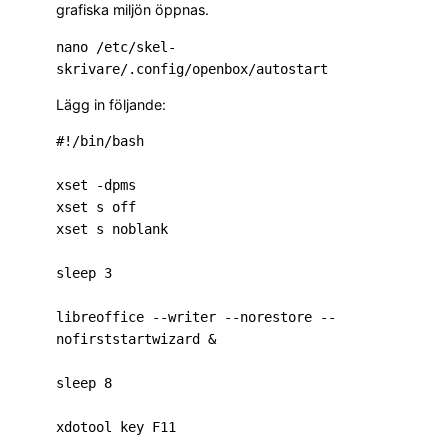
grafiska miljön öppnas.
nano /etc/skel-
Lägg in följande:
#!/bin/bash

xset -dpms

xset s off

xset s noblank

sleep 3

libreoffice --writer --norestore --
nofirststartwizard &

sleep 8
