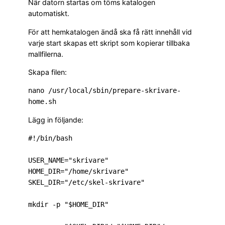
När datorn startas om töms katalogen
automatiskt.
För att hemkatalogen ändå ska få rätt innehåll vid
varje start skapas ett skript som kopierar tillbaka
mallfilerna.
Skapa filen:
nano /usr/local/sbin/prepare-skrivare-
Lägg in följande:
#!/bin/bash

USER_NAME="skrivare"

HOME_DIR="/home/skrivare"

SKEL_DIR="/etc/skel-skrivare"

mkdir -p "$HOME_DIR"
