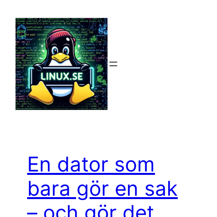
Hoppa
till
innehåll
En dator som
bara gör en sak
– och gör det