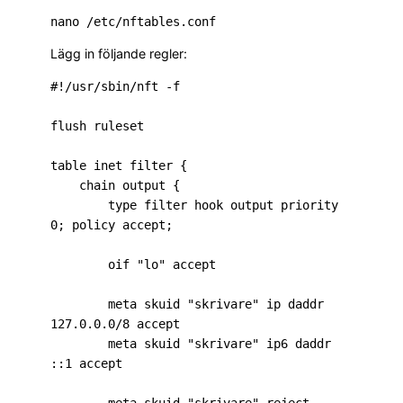
Lägg in följande regler:
#!/usr/sbin/nft -f

flush ruleset

table inet filter {

    chain output {

        type filter hook output priority 
0; policy accept;

        oif "lo" accept

        meta skuid "skrivare" ip daddr 
127.0.0.0/8 accept

        meta skuid "skrivare" ip6 daddr 
::1 accept
