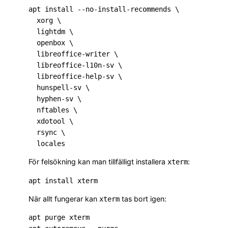
apt install --no-install-recommends \

  xorg \

  lightdm \

  openbox \

  libreoffice-writer \

  libreoffice-l10n-sv \

  libreoffice-help-sv \

  hunspell-sv \

  hyphen-sv \

  nftables \

  xdotool \

  rsync \

För felsökning kan man tillfälligt installera
:
xterm
När allt fungerar kan
tas bort igen:
xterm
apt purge xterm
