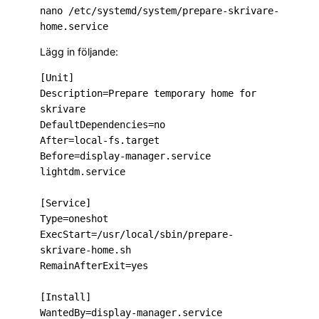
nano /etc/systemd/system/prepare-skrivare-
Lägg in följande:
[Unit]

Description=Prepare temporary home for 
skrivare

DefaultDependencies=no

After=local-fs.target

Before=display-manager.service 
lightdm.service

[Service]

Type=oneshot

ExecStart=/usr/local/sbin/prepare-
skrivare-home.sh

RemainAfterExit=yes

[Install]
