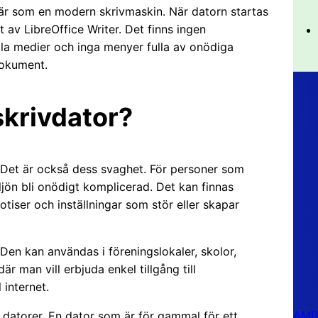
är som en modern skrivmaskin. När datorn startas
av LibreOffice Writer. Det finns ingen
ala medier och inga menyer fulla av onödiga
dokument.
skrivdator?
t. Det är också dess svaghet. För personer som
jön bli onödigt komplicerad. Det kan finnas
tiser och inställningar som stör eller skapar
Den kan användas i föreningslokaler, skolor,
är man vill erbjuda enkel tillgång till
 internet.
AMD 
 datorer. En dator som är för gammal för ett