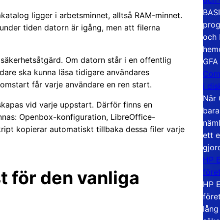
BASI
katalog ligger i arbetsminnet, alltså RAM-minnet.
prog
der tiden datorn är igång, men att filerna
och 
hemd
säkerhetsåtgärd. Om datorn står i en offentlig
GFA
ändare ska kunna läsa tidigare användares
Com
start får varje användare en ren start.
i di
När 
apas vid varje uppstart. Därför finns en
bara
innas: Openbox-konfiguration, LibreOffice-
näml
pt kopierar automatiskt tillbaka dessa filer varje
ett 
gjor
HP E
före
 för den vanliga
HP E
före
lång