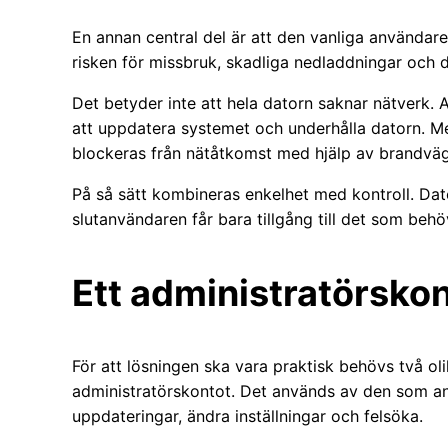
En annan central del är att den vanliga användar
risken för missbruk, skadliga nedladdningar och d
Det betyder inte att hela datorn saknar nätverk. 
att uppdatera systemet och underhålla datorn. M
blockeras från nätåtkomst med hjälp av brandväg
På så sätt kombineras enkelhet med kontroll. Da
slutanvändaren får bara tillgång till det som behö
Ett administratörskon
För att lösningen ska vara praktisk behövs två o
administratörskontot. Det används av den som an
uppdateringar, ändra inställningar och felsöka.