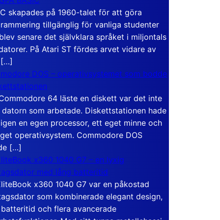
C skapades på 1960-talet för att göra
rammering tillgänglig för vanliga studenter
blev senare det självklara språket i miljontals
atorer. På Atari ST fördes arvet vidare av
 […]
modore DOS – operativsystemet som bodde
skettstationen
Commodore 64 läste en diskett var det inte
 datorn som arbetade. Diskettstationen hade
igen en egen processor, ett eget minne och
eget operativsystem. Commodore DOS
de […]
liteBook x360 1040 G7 – en lyxig
tagsdator med lång batteritid
liteBook x360 1040 G7 var en påkostad
tagsdator som kombinerade elegant design,
 batteritid och flera avancerade