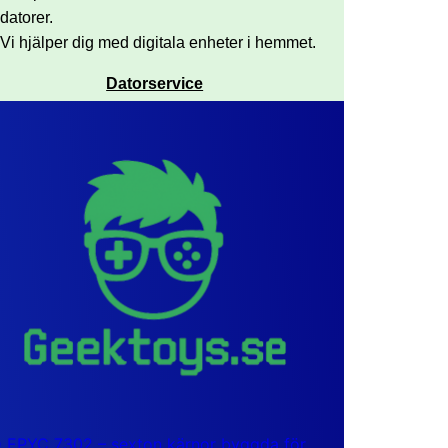
datorer.
Vi hjälper dig med digitala enheter i hemmet.
Datorservice
EPYC 7302 – sexton kärnor byggda för