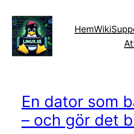
Hoppa
till
innehåll
Hem
Wiki
Supp
At
En dator som b
– och gör det b