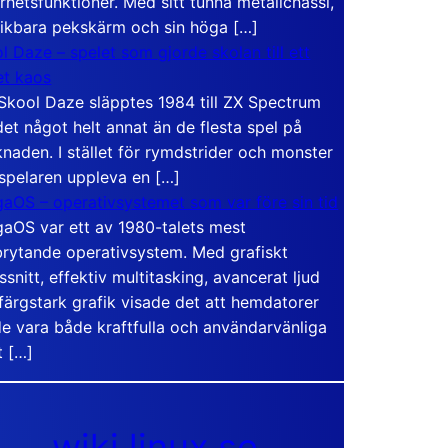
rhetsfunktioner. Med sitt tunna metallchassi,
vikbara pekskärm och sin höga […]
l Daze – spelet som gjorde skolan till ett
t kaos
Skool Daze släpptes 1984 till ZX Spectrum
det något helt annat än de flesta spel på
naden. I stället för rymdstrider och monster
 spelaren uppleva en […]
aOS – operativsystemet som var före sin tid
aOS var ett av 1980-talets mest
rytande operativsystem. Med grafiskt
ssnitt, effektiv multitasking, avancerat ljud
färgstark grafik visade det att hemdatorer
e vara både kraftfulla och användarvänliga
t […]
wiki.linux.se