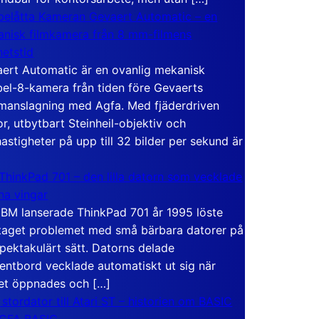
elåtta Kameran Gevaert Automatic – en
nisk filmkamera från 8 mm-filmens
hetstid
ert Automatic är en ovanlig mekanisk
el-8-kamera från tiden före Gevaerts
anslagning med Agfa. Med fjäderdriven
r, utbytbart Steinheil-objektiv och
hastigheter på upp till 32 bilder per sekund är
ThinkPad 701 – den lilla datorn som vecklade
ina vingar
IBM lanserade ThinkPad 701 år 1995 löste
taget problemet med små bärbara datorer på
spektakulärt sätt. Datorns delade
entbord vecklade automatiskt ut sig när
et öppnades och […]
 stordator till Atari ST – historien om BASIC
 GFA BASIC