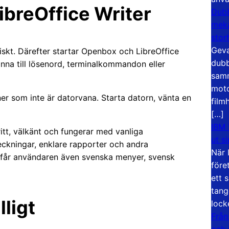
ibreOffice Writer
Dubb
meka
stor
Geva
skt. Därefter startar Openbox och LibreOffice
dubb
nna till lösenord, terminalkommandon eller
samm
moto
er som inte är datorvana. Starta datorn, vänta en
film
[…]
IBM 
ritt, välkänt och fungerar med vanliga
ut s
ckningar, enklare rapporter och andra
När 
 får användaren även svenska menyer, svensk
före
ett 
tang
lligt
lock
Från
och