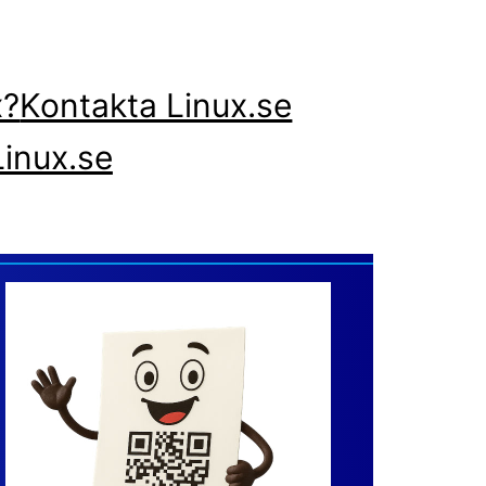
x?
Kontakta Linux.se
inux.se