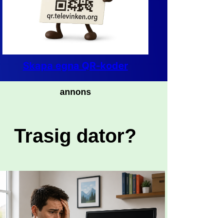
Skapa egna QR-koder
annons
Trasig dator?