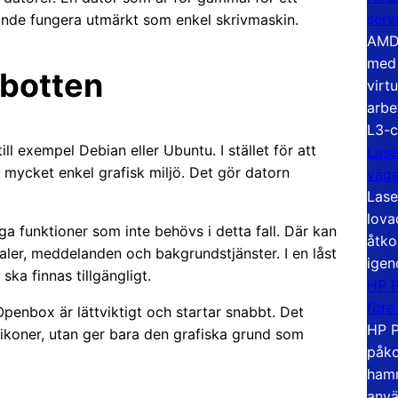
serv
ande fungera utmärkt som enkel skrivmaskin.
AMD 
med 
 botten
virt
arbe
L3-c
ll exempel Debian eller Ubuntu. I stället för att
Lase
 mycket enkel grafisk miljö. Det gör datorn
väg
Lase
lova
ga funktioner som inte behövs i detta fall. Där kan
åtko
aler, meddelanden och bakgrundstjänster. I en låst
igen
ska finnas tillgängligt.
HP P
före
enbox är lättviktigt och startar snabbt. Det
HP P
 ikoner, utan ger bara den grafiska grund som
påko
hamn
anvä