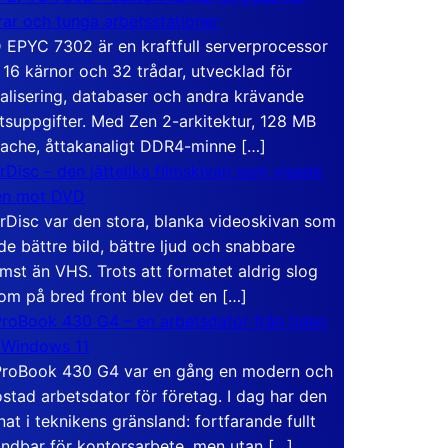
rar och tunga arbetsstationer
EPYC 7302 är en kraftfull serverprocessor
16 kärnor och 32 trådar, utvecklad för
ualisering, databaser och andra krävande
tsuppgifter. Med Zen 2-arkitektur, 128 MB
ache, åttakanaligt DDR4-minne […]
rDisc – den jättelika filmskivan som visade
en mot DVD
rDisc var den stora, blanka videoskivan som
de bättre bild, bättre ljud och snabbare
mst än VHS. Trots att formatet aldrig slog
om på bred front blev det en […]
roBook 430 G4 – en arbetsdator från tiden
 Windows 11
roBook 430 G4 var en gång en modern och
stad arbetsdator för företag. I dag har den
at i teknikens gränsland: fortfarande fullt
ndbar för kontorsarbete, men utan […]