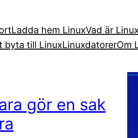
ort
Ladda hem Linux
Vad är Linu
t byta till Linux
Linuxdatorer
Om L
ara gör en sak
ra