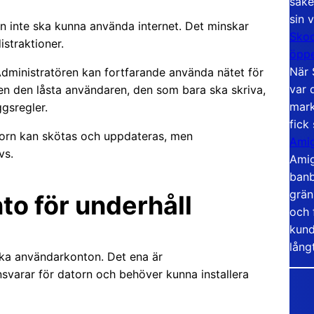
säke
sin 
en inte ska kunna använda internet. Det minskar
Skoo
istraktioner.
öppe
När 
Administratören kan fortfarande använda nätet för
var 
en den låsta användaren, den som bara ska skriva,
mark
gsregler.
fick
torn kan skötas och uppdateras, men
Amig
vs.
Amig
banb
grän
to för underhåll
och 
kund
lång
lika användarkonton. Det ena är
svarar för datorn och behöver kunna installera