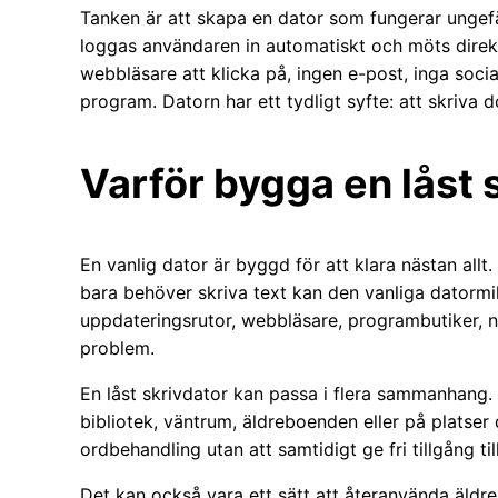
Tanken är att skapa en dator som fungerar ungef
loggas användaren in automatiskt och möts direkt 
webbläsare att klicka på, ingen e-post, inga soci
program. Datorn har ett tydligt syfte: att skriva 
Varför bygga en låst 
En vanlig dator är byggd för att klara nästan all
bara behöver skriva text kan den vanliga datormil
uppdateringsrutor, webbläsare, programbutiker, no
problem.
En låst skrivdator kan passa i flera sammanhang. 
bibliotek, väntrum, äldreboenden eller på platser d
ordbehandling utan att samtidigt ge fri tillgång till
Det kan också vara ett sätt att återanvända äldre