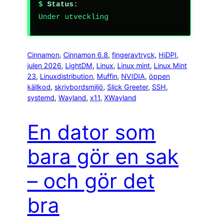
Status:
Under utveckling
Cinnamon
, 
Cinnamon 6.8
, 
fingeravtryck
, 
HiDPI
, 
julen 2026
, 
LightDM
, 
Linux
, 
Linux mint
, 
Linux Mint
23
, 
Linuxdistribution
, 
Muffin
, 
NVIDIA
, 
öppen
källkod
, 
skrivbordsmiljö
, 
Slick Greeter
, 
SSH
, 
systemd
, 
Wayland
, 
x11
, 
XWayland
En dator som
bara gör en sak
– och gör det
bra