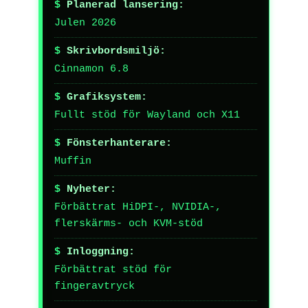
Planerad lansering:
Julen 2026
Skrivbordsmiljö:
Cinnamon 6.8
Grafiksystem:
Fullt stöd för Wayland och X11
Fönsterhanterare:
Muffin
Nyheter:
Förbättrat HiDPI-, NVIDIA-,
flerskärms- och KVM-stöd
Inloggning:
Förbättrat stöd för
fingeravtryck