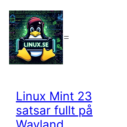
Hoppa
till
innehåll
Linux Mint 23
satsar fullt på
Wayland